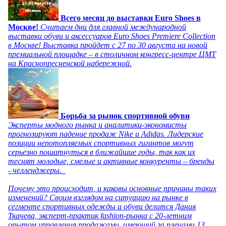
Всего месяц до выставки Euro Shoes в
Москве!
Считаем дни для главной международной
выставки обуви и аксессуаров Euro Shoes Premiere Collection
в Москве! Выставка пройдет с 27 по 30 августа на новой
премиальной площадке – в столичном конгресс-центре ЦМТ
на Краснопресненской набережной.
Борьба за рынок спортивной обуви
Эксперты модного рынка и аналитики-экономисты
прогнозируют падение продаж Nike и Adidas. Лидерские
позиции непотопляемых спортивных гигантов могут
серьезно пошатнуться в ближайшие годы, так как их
теснят молодые, смелые и активные конкуренты – бренды
- челленджеры.
Почему это происходит, и каковы основные причины таких
изменений? Своим взглядом на ситуацию на рынке в
сегменте спортивных одежды и обуви делится Дания
Ткачева, эксперт-практик fashion-рынка с 20-летним
опытом управления продажами, имеющий за плечами 13