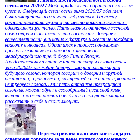
осень-зима 2026/27
Мода продолжает обращаться к языку
чувств. Следующий сезон осень-зима 2026/27 обещает
быть эмоциональным и чуть задумчивым. На смену
яркости приходит глубина, на место показной роскоши -
обволакивающее тепло. Пять главных оттенков женской
обуви отражают именно эти состояния: доверие к
естественности, внимание к фактуре и желание находить
красоту в нюансах. Обратимся к профессиональному
прогнозу сезонных остромодных цветов от
международного тренд-бюро Future Snoops.
Представленная в статье часть палитры сезона осень-
зима 2026/27 от Future Snoops - эмоциональная карта
будущего сезона, которая говорит о доверии и хрупкой
честности, о равновесии, внутренней силе и тепле, которое
не требует повода. Эти пять оттенков превращают
сезонные модели обуви в своеобразный цветовой язык,
который может помочь бренду и его покупательницам
рассказать о себе и своих эмоциях.
Пересматриваем классические стандарты
освещения торгового зала через призму современных