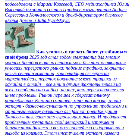
побеседовала с Марией Козеевой, СЕО медиахолдинга Юлии
Высоцкой (входит в состав Продюсерского центра Андрея
Сергеевича Кончаловского) и бренд-директором бизнесов
«Едим Дома» и Julia Vysotskaya.
Как усилить и сделать более устойчивым
свой бренд
2025 год стал годом выживания для многих
модных брендов в очень непростых и быстро меняющихся
условиях перегретого рынка: падение трафика, закрытие
целых сетей и компаний, консолидация селлеров на
маркетплейсах, переток покупательского трафика из
офлайна в онлайн – все эти и другие факторы влияли на
всех и особенно на слабых, на тех, кто переживал те или
иные проблемы. Рынок перешел к сберегательному
потреблению. Кто-то считает, что это кризис, а наш
эксперт - бизнес-консультант по управлению продажами и
стратегическому развитию для fashion-брендов Дания
Ткачева – называет это взрослением рынка. И предлагает
проблемным компаниям свой авторский инструмент
диагностики бизнеса и возможностей его оздоровления и
выхода из кризиса. Этот инструмент эксперт назвала