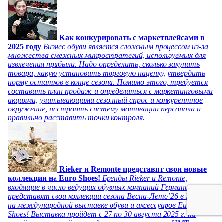
Как конкурировать с маркетплейсами в
2025 году
Бизнес обуви является сложным процессом из-за
множества смежных микростратегий, используемых для
извлечения прибыли. Надо определить, сколько закупить
товара, какую установить торговую наценку, утвердить
норму остатков в конце сезона. Помимо этого, требуется
составить план продаж и определиться с маркетинговыми
акциями, учитывающими сезонный спрос и конкурентное
окружение, настроить систему мотивации персонала и
правильно расставить точки контроля.
Rieker и Remonte представят свои новые
коллекции на Euro Shoes!
Бренды Rieker и Remonte,
входящие в число ведущих обувных компаний Германии,
представят свои коллекции сезона Весна-Лето’26 в Москве
на международной выставке обуви и аксессуаров Euro
Shoes! Выставка пройдет c 27 по 30 августа 2025 г. на