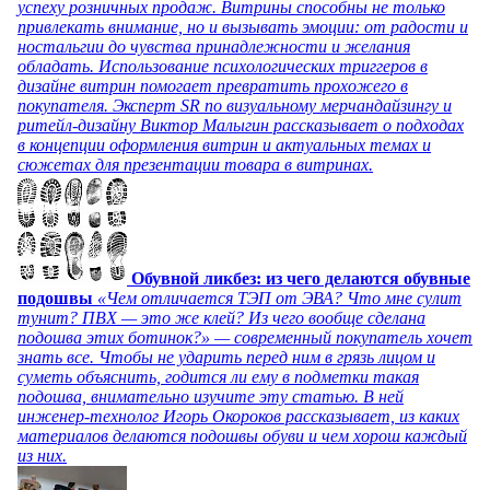
успеху розничных продаж. Витрины способны не только
привлекать внимание, но и вызывать эмоции: от радости и
ностальгии до чувства принадлежности и желания
обладать. Использование психологических триггеров в
дизайне витрин помогает превратить прохожего в
покупателя. Эксперт SR по визуальному мерчандайзингу и
ритейл-дизайну Виктор Малыгин рассказывает о подходах
в концепции оформления витрин и актуальных темах и
сюжетах для презентации товара в витринах.
Обувной ликбез: из чего делаются обувные
подошвы
«Чем отличается ТЭП от ЭВА? Что мне сулит
тунит? ПВХ — это же клей? Из чего вообще сделана
подошва этих ботинок?» — современный покупатель хочет
знать все. Чтобы не ударить перед ним в грязь лицом и
суметь объяснить, годится ли ему в подметки такая
подошва, внимательно изучите эту статью. В ней
инженер-технолог Игорь Окороков рассказывает, из каких
материалов делаются подошвы обуви и чем хорош каждый
из них.