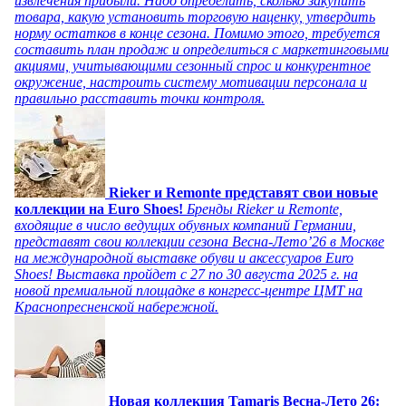
извлечения прибыли. Надо определить, сколько закупить
товара, какую установить торговую наценку, утвердить
норму остатков в конце сезона. Помимо этого, требуется
составить план продаж и определиться с маркетинговыми
акциями, учитывающими сезонный спрос и конкурентное
окружение, настроить систему мотивации персонала и
правильно расставить точки контроля.
Rieker и Remonte представят свои новые
коллекции на Euro Shoes!
Бренды Rieker и Remonte,
входящие в число ведущих обувных компаний Германии,
представят свои коллекции сезона Весна-Лето’26 в Москве
на международной выставке обуви и аксессуаров Euro
Shoes! Выставка пройдет c 27 по 30 августа 2025 г. на
новой премиальной площадке в конгресс-центре ЦМТ на
Краснопресненской набережной.
Новая коллекция Tamaris Весна-Лето 26: