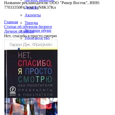
Название рекламодателя: ООО "Рикер Восток", ИНН:
7703335074, erid: LjN8K37Ko
Дизайн
Акценты
Главная
Тренды
Статьи об обувном бизнесе
Истории обуви
Личное развитие
Нет, спасибо я просто смотрю
Производство