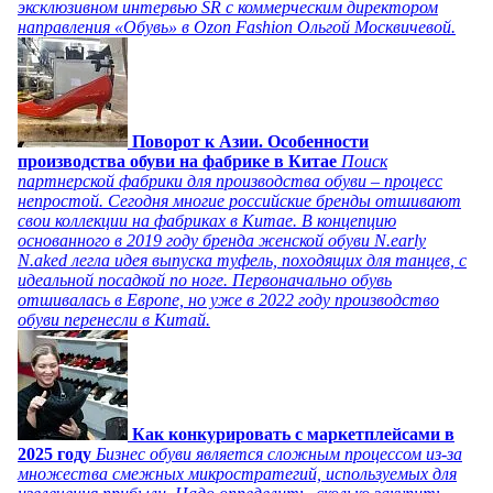
эксклюзивном интервью SR с коммерческим директором
направления «Обувь» в Ozon Fashion Ольгой Москвичевой.
Поворот к Азии. Особенности
производства обуви на фабрике в Китае
Поиск
партнерской фабрики для производства обуви – процесс
непростой. Сегодня многие российские бренды отшивают
свои коллекции на фабриках в Китае. В концепцию
основанного в 2019 году бренда женской обуви N.early
N.aked легла идея выпуска туфель, походящих для танцев, с
идеальной посадкой по ноге. Первоначально обувь
отшивалась в Европе, но уже в 2022 году производство
обуви перенесли в Китай.
Как конкурировать с маркетплейсами в
2025 году
Бизнес обуви является сложным процессом из-за
множества смежных микростратегий, используемых для