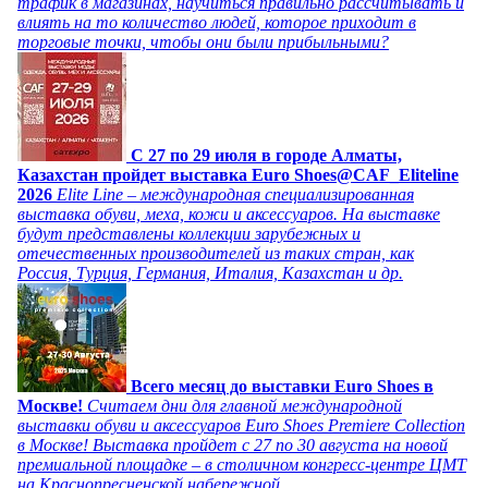
трафик в магазинах, научиться правильно рассчитывать и
влиять на то количество людей, которое приходит в
торговые точки, чтобы они были прибыльными?
C 27 по 29 июля в городе Алматы,
Казахстан пройдет выставка Euro Shoes@CAF_Eliteline
2026
Elite Line – международная специализированная
выставка обуви, меха, кожи и аксессуаров. На выставке
будут представлены коллекции зарубежных и
отечественных производителей из таких стран, как
Россия, Турция, Германия, Италия, Казахстан и др.
Всего месяц до выставки Euro Shoes в
Москве!
Считаем дни для главной международной
выставки обуви и аксессуаров Euro Shoes Premiere Collection
в Москве! Выставка пройдет с 27 по 30 августа на новой
премиальной площадке – в столичном конгресс-центре ЦМТ
на Краснопресненской набережной.