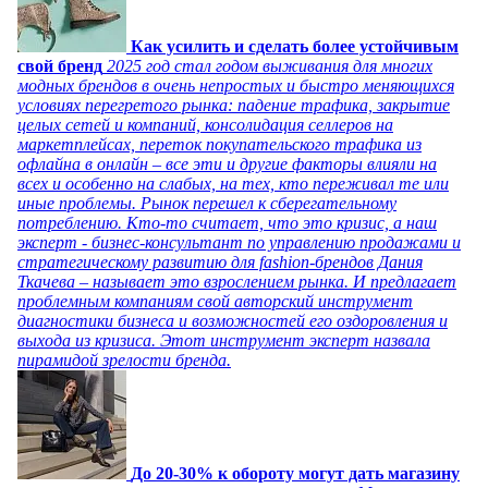
Как усилить и сделать более устойчивым
свой бренд
2025 год стал годом выживания для многих
модных брендов в очень непростых и быстро меняющихся
условиях перегретого рынка: падение трафика, закрытие
целых сетей и компаний, консолидация селлеров на
маркетплейсах, переток покупательского трафика из
офлайна в онлайн – все эти и другие факторы влияли на
всех и особенно на слабых, на тех, кто переживал те или
иные проблемы. Рынок перешел к сберегательному
потреблению. Кто-то считает, что это кризис, а наш
эксперт - бизнес-консультант по управлению продажами и
стратегическому развитию для fashion-брендов Дания
Ткачева – называет это взрослением рынка. И предлагает
проблемным компаниям свой авторский инструмент
диагностики бизнеса и возможностей его оздоровления и
выхода из кризиса. Этот инструмент эксперт назвала
пирамидой зрелости бренда.
До 20-30% к обороту могут дать магазину