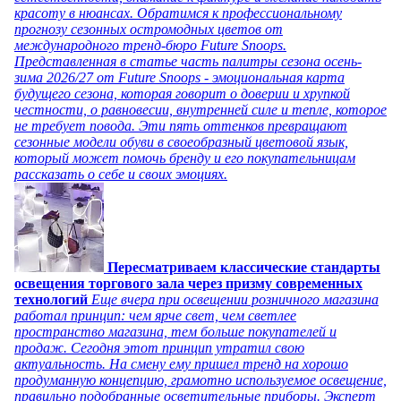
красоту в нюансах. Обратимся к профессиональному
прогнозу сезонных остромодных цветов от
международного тренд-бюро Future Snoops.
Представленная в статье часть палитры сезона осень-
зима 2026/27 от Future Snoops - эмоциональная карта
будущего сезона, которая говорит о доверии и хрупкой
честности, о равновесии, внутренней силе и тепле, которое
не требует повода. Эти пять оттенков превращают
сезонные модели обуви в своеобразный цветовой язык,
который может помочь бренду и его покупательницам
рассказать о себе и своих эмоциях.
Пересматриваем классические стандарты
освещения торгового зала через призму современных
технологий
Еще вчера при освещении розничного магазина
работал принцип: чем ярче свет, чем светлее
пространство магазина, тем больше покупателей и
продаж. Сегодня этот принцип утратил свою
актуальность. На смену ему пришел тренд на хорошо
продуманную концепцию, грамотно используемое освещение,
правильно подобранные осветительные приборы. Эксперт