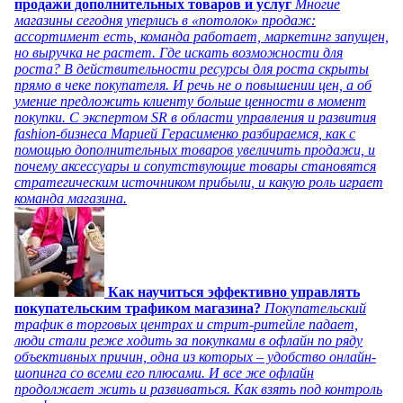
продажи дополнительных товаров и услуг
Многие
магазины сегодня уперлись в «потолок» продаж:
ассортимент есть, команда работает, маркетинг запущен,
но выручка не растет. Где искать возможности для
роста? В действительности ресурсы для роста скрыты
прямо в чеке покупателя. И речь не о повышении цен, а об
умение предложить клиенту больше ценности в момент
покупки. С экспертом SR в области управления и развития
fashion-бизнеса Марией Герасименко разбираемся, как с
помощью дополнительных товаров увеличить продажи, и
почему аксессуары и сопутствующие товары становятся
стратегическим источником прибыли, и какую роль играет
команда магазина.
Как научиться эффективно управлять
покупательским трафиком магазина?
Покупательский
трафик в торговых центрах и стрит-ритейле падает,
люди стали реже ходить за покупками в офлайн по ряду
объективных причин, одна из которых – удобство онлайн-
шопинга со всеми его плюсами. И все же офлайн
продолжает жить и развиваться. Как взять под контроль