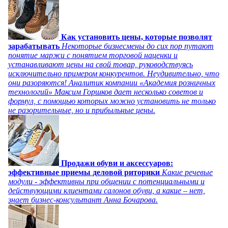
Как установить цены, которые позволят
зарабатывать
Некоторые бизнесмены до сих пор путают
понятие маржи с понятием торговой наценки и
устанавливают цены на свой товар, руководствуясь
исключительно примером конкурентов. Неудивительно, что
они разоряются! Аналитик компании «Академия розничных
технологий» Максим Горшков дает несколько советов и
формул, с помощью которых можно установить не только
не разорительные, но и прибыльные цены.
Продажи обуви и аксессуаров:
эффективные приемы деловой риторики
Какие речевые
модули - эффективны при общении с потенциальными и
действующими клиентами салонов обуви, а какие – нет,
знает бизнес-консультант Анна Бочарова.