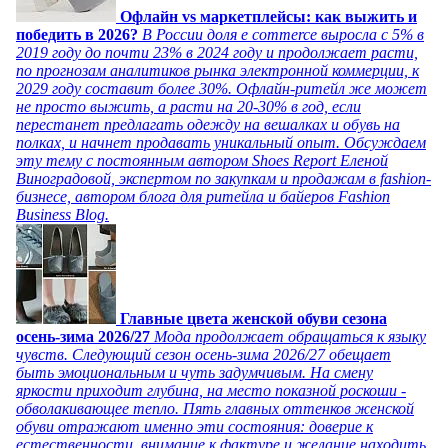
Офлайн vs маркетплейсы: как выжить и
победить в 2026?
В России доля e commerce выросла с 5% в
2019 году до почти 23% в 2024 году и продолжает расти,
по прогнозам аналитиков рынка электронной коммерции, к
2029 году составит более 30%. Офлайн-ритейл же может
не просто выжить, а расти на 20-30% в год, если
перестанет предлагать одежду на вешалках и обувь на
полках, и начнет продавать уникальный опыт. Обсуждаем
эту тему с постоянным автором Shoes Report Еленой
Виноградовой, экспертом по закупкам и продажам в fashion-
бизнесе, автором блога для ритейла и байеров Fashion
Business Blog.
Главные цвета женской обуви сезона
осень-зима 2026/27
Мода продолжает обращаться к языку
чувств. Следующий сезон осень-зима 2026/27 обещает
быть эмоциональным и чуть задумчивым. На смену
яркости приходит глубина, на место показной роскоши -
обволакивающее тепло. Пять главных оттенков женской
обуви отражают именно эти состояния: доверие к
естественности, внимание к фактуре и желание находить