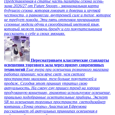
Представленная в статье часть палитры сезона осень-
зима 2026/27 от Future Snoops - эмоциональная карта
будущего сезона, которая говорит о доверии и хрупкой
честности, о равновесии, внутренней силе и тепле, которое
не требует повода. Эти пять оттенков превращают
сезонные модели обуви в своеобразный цветовой язык,
который может помочь бренду и его покупательницам
рассказать о себе и своих эмоциях.
Пересматриваем классические стандарты
освещения торгового зала через призму современных
технологий
Еще вчера при освещении розничного магазина
работал принцип: чем ярче свет, чем светлее
пространство магазина, тем больше покупателей и
продаж. Сегодня этот принцип утратил свою
актуальность. На смену ему пришел тренд на хорошо
продуманную концепцию, грамотно используемое освещение,
правильно подобранные осветительные приборы. Эксперт
SR по освещению торговых пространств, светодизайнер
компании «Точка опоры» Анастасия Ефремова
рассказывает об актуальных принципах освещения в