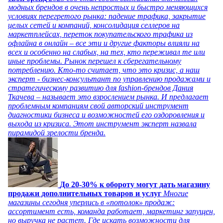
модных брендов в очень непростых и быстро меняющихся
условиях перегретого рынка: падение трафика, закрытие
целых сетей и компаний, консолидация селлеров на
маркетплейсах, переток покупательского трафика из
офлайна в онлайн – все эти и другие факторы влияли на
всех и особенно на слабых, на тех, кто переживал те или
иные проблемы. Рынок перешел к сберегательному
потреблению. Кто-то считает, что это кризис, а наш
эксперт - бизнес-консультант по управлению продажами и
стратегическому развитию для fashion-брендов Дания
Ткачева – называет это взрослением рынка. И предлагает
проблемным компаниям свой авторский инструмент
диагностики бизнеса и возможностей его оздоровления и
выхода из кризиса. Этот инструмент эксперт назвала
пирамидой зрелости бренда.
До 20-30% к обороту могут дать магазину
продажи дополнительных товаров и услуг
Многие
магазины сегодня уперлись в «потолок» продаж:
ассортимент есть, команда работает, маркетинг запущен,
но выручка не растет. Где искать возможности для