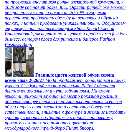
по прогнозам аналитиков рынка электронной коммерции, к
2029 году составит более 30%. Офлайн-ритейл же может
не просто выжить, а расти на 20-30% в год, если
перестанет предлагать одежду на вешалках и обувь на
полках, и начнет продавать уникальный опыт. Обсуждаем
эту тему с постоянным автором Shoes Report Еленой
Виноградовой, экспертом по закупкам и продажам в fashion-
бизнесе, автором блога для ритейла и байеров Fashion
Business Blog.
Главные цвета женской обуви сезона
осень-зима 2026/27
Мода продолжает обращаться к языку
чувств. Следующий сезон осень-зима 2026/27 обещает
быть эмоциональным и чуть задумчивым. На смену
яркости приходит глубина, на место показной роскоши -
обволакивающее тепло. Пять главных оттенков женской
обуви отражают именно эти состояния: доверие к
естественности, внимание к фактуре и желание находить
красоту в нюансах. Обратимся к профессиональному
прогнозу сезонных остромодных цветов от
международного тренд-бюро Future Snoops.