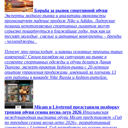
Борьба за рынок спортивной обуви
Эксперты модного рынка и аналитики-экономисты
прогнозируют падение продаж Nike и Adidas. Лидерские
позиции непотопляемых спортивных гигантов могут
серьезно пошатнуться в ближайшие годы, так как их
теснят молодые, смелые и активные конкуренты – бренды
- челленджеры.
Почему это происходит, и каковы основные причины таких
изменений? Своим взглядом на ситуацию на рынке в
сегменте спортивных одежды и обуви делится Дания
Ткачева, эксперт-практик fashion-рынка с 20-летним
опытом управления продажами, имеющий за плечами 13
лет работы в команде Nike Russia и fashion-ритейле.
Micam и Livetrend представили подборку
трендов обуви сезона весна-лето 2026
Итальянская
международная выставка обуви Micam представляет «Гид
по трендам сезона весна-лето 2026», разработанный
совместно с Livetrend. Гид разработан на основе анализа