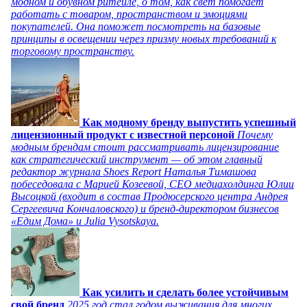
модном и обувном ритейле, о том, как свет помогает
работать с товаром, пространством и эмоциями
покупателей. Она поможет посмотреть на базовые
принципы в освещении через призму новых требований к
торговому пространству.
Как модному бренду выпустить успешный
лицензионный продукт с известной персоной
Почему
модным брендам стоит рассматривать лицензирование
как стратегический инструмент — об этом главный
редактор журнала Shoes Report Наталья Тимашова
побеседовала с Марией Козеевой, СЕО медиахолдинга Юлии
Высоцкой (входит в состав Продюсерского центра Андрея
Сергеевича Кончаловского) и бренд-директором бизнесов
«Едим Дома» и Julia Vysotskaya.
Как усилить и сделать более устойчивым
свой бренд
2025 год стал годом выживания для многих