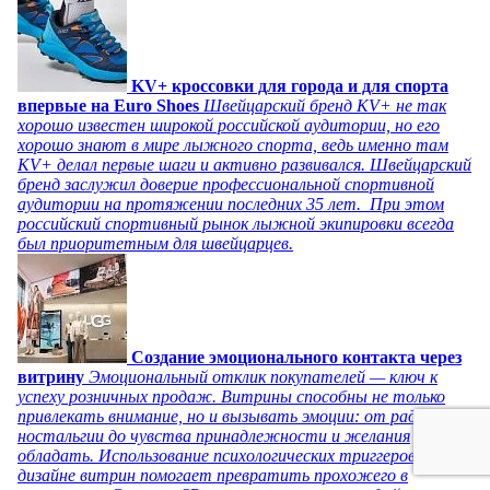
KV+ кроссовки для города и для спорта
впервые на Euro Shoes
Швейцарский бренд KV+ не так
хорошо известен широкой российской аудитории, но его
хорошо знают в мире лыжного спорта, ведь именно там
KV+ делал первые шаги и активно развивался. Швейцарский
бренд заслужил доверие профессиональной спортивной
аудитории на протяжении последних 35 лет. При этом
российский спортивный рынок лыжной экипировки всегда
был приоритетным для швейцарцев.
Создание эмоционального контакта через
витрину
Эмоциональный отклик покупателей — ключ к
успеху розничных продаж. Витрины способны не только
привлекать внимание, но и вызывать эмоции: от радости и
ностальгии до чувства принадлежности и желания
обладать. Использование психологических триггеров в
дизайне витрин помогает превратить прохожего в