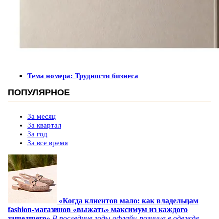
Тема номера: Трудности бизнеса
ПОПУЛЯРНОЕ
За месяц
За квартал
За год
За все время
«Когда клиентов мало: как владельцам
fashion-магазинов «выжать» максимум из каждого
зашедшего»
В последние годы офлайн-розница в одежде,