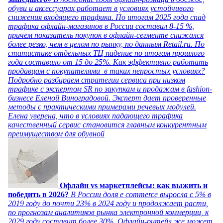
обуви и аксессуарах работает в условиях устойчивого
снижения входящего трафика. По итогам 2025 года спад
трафика офлайн-магазинов в России составил 8-15 %,
причем показатель покупок в офлайн-сегменте снижался
более резко, чем в целом по рынку, по данным Retail.ru. По
статистике отдельных ТЦ падение по итогам прошлого
года составило от 15 до 25%. Как эффективно работать
продавцам с покупателями в таких непростых условиях?
Подробно разбираем стратегии сервиса при низком
трафике с экспертом SR по закупкам и продажам в fashion-
бизнесе Еленой Виноградовой. Эксперт дает проверенные
методы с практическими примерами речевых модулей.
Елена уверена, что в условиях падающего трафика
качественный сервис становится главным конкурентным
преимуществом для обувной
Офлайн vs маркетплейсы: как выжить и
победить в 2026?
В России доля e commerce выросла с 5% в
2019 году до почти 23% в 2024 году и продолжает расти,
по прогнозам аналитиков рынка электронной коммерции, к
2029 году составит более 30%. Офлайн-ритейл же может