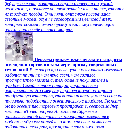
будущего сезона, которая говорит о доверии и хрупкой
честности, о равновесии, внутренней силе и тепле, которое
не требует повода. Эти пять оттенков превращают
сезонные модели обуви в своеобразный цветовой язык,
который может помочь бренду и его покупательницам
рассказать о себе и своих эмоциях.
Пересматриваем классические стандарты
освещения торгового зала через призму современных
технологий
Еще вчера при освещении розничного магазина
работал принцип: чем ярче свет, чем светлее
пространство магазина, тем больше покупателей и
продаж. Сегодня этот принцип утратил свою
актуальность. На смену ему пришел тренд на хорошо
продуманную концепцию, грамотно используемое освещение,
правильно подобранные осветительные приборы. Эксперт
SR по освещению торговых пространств, светодизайнер
компании «Точка опоры» Анастасия Ефремова
рассказывает об актуальных принципах освещения в
модном и обувном ритейле, о том, как свет помогает
работать с товаром, пространством и эмоциями