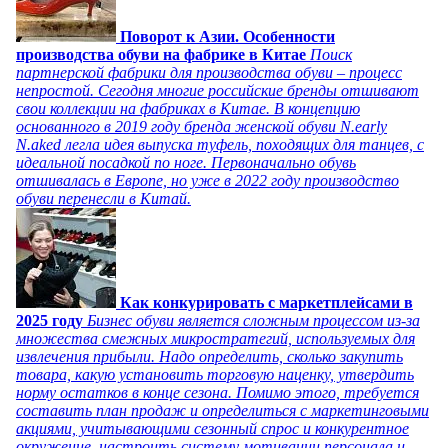
Поворот к Азии. Особенности
производства обуви на фабрике в Китае
Поиск
партнерской фабрики для производства обуви – процесс
непростой. Сегодня многие российские бренды отшивают
свои коллекции на фабриках в Китае. В концепцию
основанного в 2019 году бренда женской обуви N.early
N.aked легла идея выпуска туфель, походящих для танцев, с
идеальной посадкой по ноге. Первоначально обувь
отшивалась в Европе, но уже в 2022 году производство
обуви перенесли в Китай.
Как конкурировать с маркетплейсами в
2025 году
Бизнес обуви является сложным процессом из-за
множества смежных микростратегий, используемых для
извлечения прибыли. Надо определить, сколько закупить
товара, какую установить торговую наценку, утвердить
норму остатков в конце сезона. Помимо этого, требуется
составить план продаж и определиться с маркетинговыми
акциями, учитывающими сезонный спрос и конкурентное
окружение, настроить систему мотивации персонала и