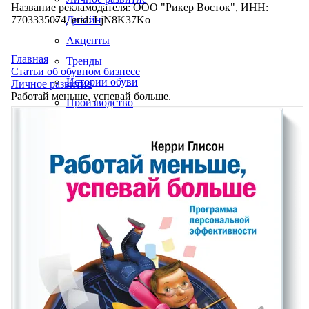
Название рекламодателя: ООО "Рикер Восток", ИНН:
7703335074, erid: LjN8K37Ko
Дизайн
Акценты
Главная
Тренды
Статьи об обувном бизнесе
Истории обуви
Личное развитие
Работай меньше, успевай больше.
Производство