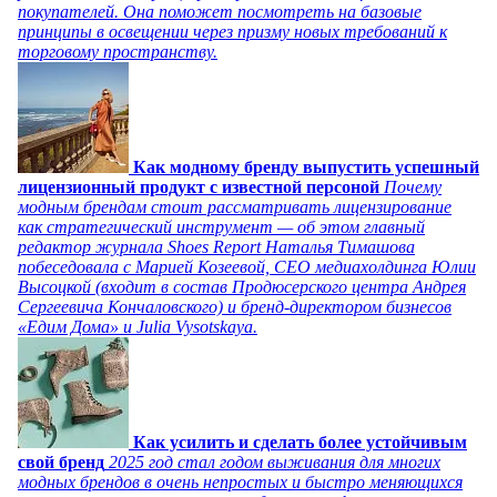
покупателей. Она поможет посмотреть на базовые
принципы в освещении через призму новых требований к
торговому пространству.
Как модному бренду выпустить успешный
лицензионный продукт с известной персоной
Почему
модным брендам стоит рассматривать лицензирование
как стратегический инструмент — об этом главный
редактор журнала Shoes Report Наталья Тимашова
побеседовала с Марией Козеевой, СЕО медиахолдинга Юлии
Высоцкой (входит в состав Продюсерского центра Андрея
Сергеевича Кончаловского) и бренд-директором бизнесов
«Едим Дома» и Julia Vysotskaya.
Как усилить и сделать более устойчивым
свой бренд
2025 год стал годом выживания для многих
модных брендов в очень непростых и быстро меняющихся