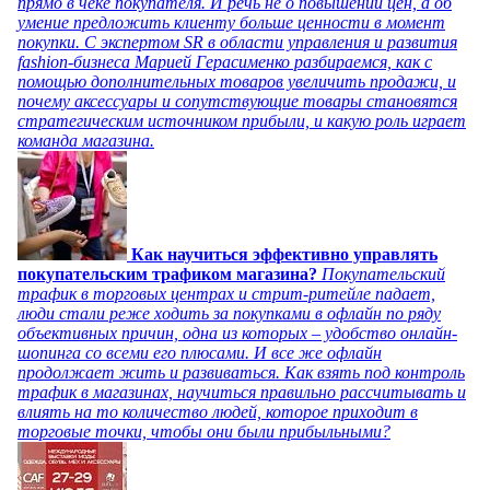
прямо в чеке покупателя. И речь не о повышении цен, а об
умение предложить клиенту больше ценности в момент
покупки. С экспертом SR в области управления и развития
fashion-бизнеса Марией Герасименко разбираемся, как с
помощью дополнительных товаров увеличить продажи, и
почему аксессуары и сопутствующие товары становятся
стратегическим источником прибыли, и какую роль играет
команда магазина.
Как научиться эффективно управлять
покупательским трафиком магазина?
Покупательский
трафик в торговых центрах и стрит-ритейле падает,
люди стали реже ходить за покупками в офлайн по ряду
объективных причин, одна из которых – удобство онлайн-
шопинга со всеми его плюсами. И все же офлайн
продолжает жить и развиваться. Как взять под контроль
трафик в магазинах, научиться правильно рассчитывать и
влиять на то количество людей, которое приходит в
торговые точки, чтобы они были прибыльными?