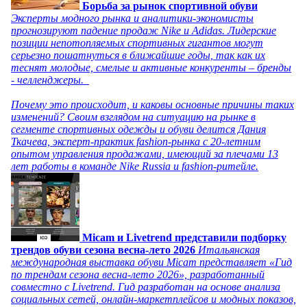
Борьба за рынок спортивной обуви
Эксперты модного рынка и аналитики-экономисты
прогнозируют падение продаж Nike и Adidas. Лидерские
позиции непотопляемых спортивных гигантов могут
серьезно пошатнуться в ближайшие годы, так как их
теснят молодые, смелые и активные конкуренты – бренды
- челленджеры.
Почему это происходит, и каковы основные причины таких
изменений? Своим взглядом на ситуацию на рынке в
сегменте спортивных одежды и обуви делится Дания
Ткачева, эксперт-практик fashion-рынка с 20-летним
опытом управления продажами, имеющий за плечами 13
лет работы в команде Nike Russia и fashion-ритейле.
Micam и Livetrend представили подборку
трендов обуви сезона весна-лето 2026
Итальянская
международная выставка обуви Micam представляет «Гид
по трендам сезона весна-лето 2026», разработанный
совместно с Livetrend. Гид разработан на основе анализа
социальных сетей, онлайн-маркетплейсов и модных показов,