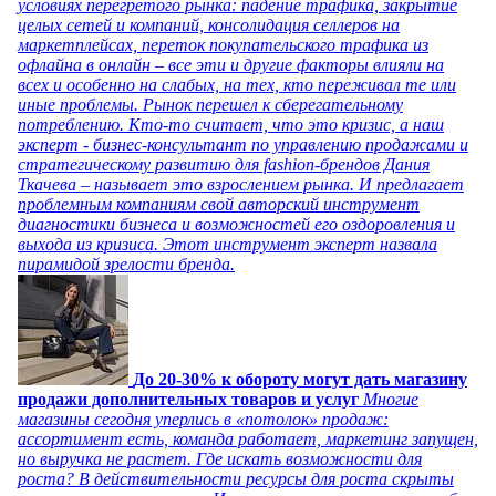
условиях перегретого рынка: падение трафика, закрытие
целых сетей и компаний, консолидация селлеров на
маркетплейсах, переток покупательского трафика из
офлайна в онлайн – все эти и другие факторы влияли на
всех и особенно на слабых, на тех, кто переживал те или
иные проблемы. Рынок перешел к сберегательному
потреблению. Кто-то считает, что это кризис, а наш
эксперт - бизнес-консультант по управлению продажами и
стратегическому развитию для fashion-брендов Дания
Ткачева – называет это взрослением рынка. И предлагает
проблемным компаниям свой авторский инструмент
диагностики бизнеса и возможностей его оздоровления и
выхода из кризиса. Этот инструмент эксперт назвала
пирамидой зрелости бренда.
До 20-30% к обороту могут дать магазину
продажи дополнительных товаров и услуг
Многие
магазины сегодня уперлись в «потолок» продаж:
ассортимент есть, команда работает, маркетинг запущен,
но выручка не растет. Где искать возможности для
роста? В действительности ресурсы для роста скрыты