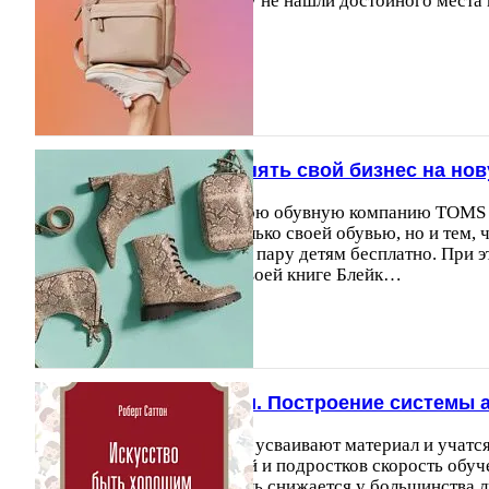
прошедший месяц, но чему не нашли достойного места
26.10.2013
6056
Что поможет вам поднять свой бизнес на но
Блейк Майкоски создал свою обувную компанию TOMS ф
Компания знаменита не только своей обувью, но и тем, 
проданную пару она дарит пару детям бесплатно. При
прибыльная компания. В своей книге Блейк…
18.03.2015
19777
Работа с поколениями. Построение системы а
О том, что взрослые и дети усваивают материал и учатся
более-менее знают. У детей и подростков скорость обуч
после 30 лет этот показатель снижается у большинства 