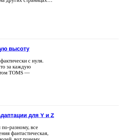
 на других страницах…
вую высоту
актически с нуля.
что за каждую
 этом TOMS —
даптации для Y и Z
 по-разному, все
ения фантастическая,
людей, вот почему