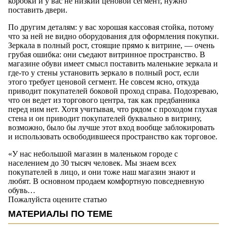
коробки и у вас не низкий ценовой сегмент, нужно
поставить двери.
По другим деталям: у вас хорошая кассовая стойка, потому
что за ней не видно оборудования для оформления покупки.
Зеркала в полный рост, стоящие прямо к витрине, — очень
грубая ошибка: они съедают витринное пространство. В
магазине обуви имеет смысл поставить маленькие зеркала и
где-то у стены установить зеркало в полный рост, если
этого требует ценовой сегмент. Не совсем ясно, откуда
приводит покупателей боковой проход справа. Подозреваю,
что он ведет из торгового центра, так как предбанника
перед ним нет. Хотя учитывая, что рядом с проходом глухая
стена и он приводит покупателей буквально в витрину,
возможно, было бы лучше этот вход вообще заблокировать
и использовать освободившееся пространство как торговое.
«У нас небольшой магазин в маленьком городе с
населением до 30 тысяч человек. Мы знаем всех
покупателей в лицо, и они тоже наш магазин знают и
любят. В основном продаем комфортную повседневную
обувь…
Пожалуйста оцените статью
МАТЕРИАЛЫ ПО ТЕМЕ