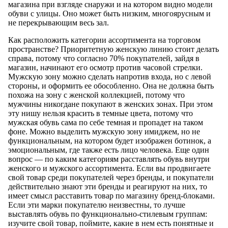
магазина при взгляде снаружи и на котором видно модели
обуви с улицы. Оно может быть низким, многоярусным и
не перекрывающим весь зал.
Как расположить категории ассортимента на торговом
пространстве? Приоритетную женскую линию стоит делать
справа, потому что согласно 70% покупателей, зайдя в
магазин, начинают его осмотр против часовой стрелки.
Мужскую зону можно сделать напротив входа, но с левой
стороны, и оформить ее обособленно. Она не должна быть
похожа на зону с женской коллекцией, потому что
мужчины никогдане покупают в женских зонах. При этом
эту нишу нельзя красить в темные цвета, потому что
мужская обувь сама по себе темная и пропадет на таком
фоне. Можно выделить мужскую зону имиджем, но не
функциональным, на котором будет изображен ботинок, а
эмоциональным, где также есть лицо человека. Еще один
вопрос — по каким категориям расставлять обувь внутри
женского и мужского ассортимента. Если вы продвигаете
свой товар среди покупателей через бренды, и покупатели
действительно знают эти бренды и реагируют на них, то
имеет смысл расставить товар по магазину бренд-блоками.
Если эти марки покупателю неизвестны, то лучше
выставлять обувь по функционально-стилевым группам:
изучите свой товар, поймите, какие в нем есть понятные и