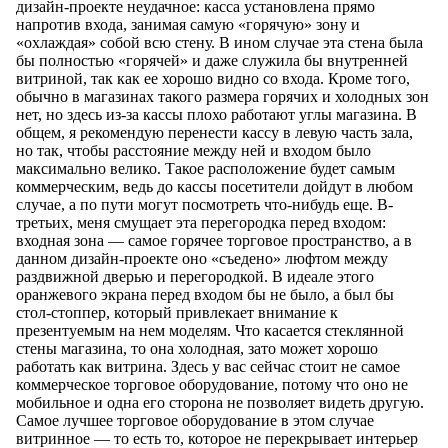
дизайн-проекте неудачное: касса установлена прямо
напротив входа, занимая самую «горячую» зону и
«охлаждая» собой всю стену. В ином случае эта стена была
бы полностью «горячей» и даже служила бы внутренней
витриной, так как ее хорошо видно со входа. Кроме того,
обычно в магазинах такого размера горячих и холодных зон
нет, но здесь из-за кассы плохо работают углы магазина. В
общем, я рекомендую перенести кассу в левую часть зала,
но так, чтобы расстояние между ней и входом было
максимально велико. Такое расположение будет самым
коммерческим, ведь до кассы посетители дойдут в любом
случае, а по пути могут посмотреть что-нибудь еще. В-
третьих, меня смущает эта перегородка перед входом:
входная зона — самое горячее торговое пространство, а в
данном дизайн-проекте оно «съедено» люфтом между
раздвижной дверью и перегородкой. В идеале этого
оранжевого экрана перед входом бы не было, а был бы
стол-стоппер, который привлекает внимание к
презентуемым на нем моделям. Что касается стеклянной
стены магазина, то она холодная, зато может хорошо
работать как витрина. Здесь у вас сейчас стоит не самое
коммерческое торговое оборудование, потому что оно не
мобильное и одна его сторона не позволяет видеть другую.
Самое лучшее торговое оборудование в этом случае
витринное — то есть то, которое не перекрывает интерьер