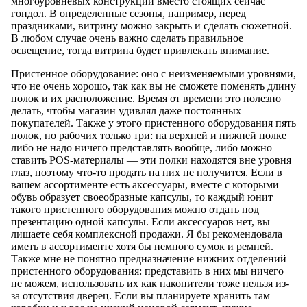
многоуровневых конструкций вместо стоящих сейчас
гондол. В определенные сезоны, например, перед
праздниками, витрину можно закрыть и сделать сюжетной.
В любом случае очень важно сделать правильное
освещение, тогда витрина будет привлекать внимание.
Пристенное оборудование: оно с неизменяемыми уровнями,
что не очень хорошо, так как вы не сможете поменять длину
полок и их расположение. Время от времени это полезно
делать, чтобы магазин удивлял даже постоянных
покупателей. Также у этого пристенного оборудования пять
полок, но рабочих только три: на верхней и нижней полке
либо не надо ничего представлять вообще, либо можно
ставить POS-материалы — эти полки находятся вне уровня
глаз, поэтому что-то продать на них не получится. Если в
вашем ассортименте есть аксессуары, вместе с которыми
обувь образует своеобразные капсулы, то каждый юнит
такого пристенного оборудования можно отдать под
презентацию одной капсулы. Если аксессуаров нет, вы
лишаете себя комплексной продажи. Я бы рекомендовала
иметь в ассортименте хотя бы немного сумок и ремней.
Также мне не понятно предназначение нижних отделений
пристенного оборудования: представить в них мы ничего
не можем, использовать их как накопители тоже нельзя из-
за отсутствия дверец. Если вы планируете хранить там