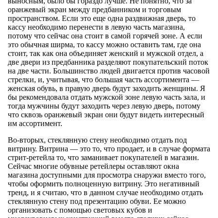
выносным, было бы гораздо лучше. Не понятно, что за
оранжевый экран между предбанником и торговым
пространством. Если это еще одна раздвижная дверь, то
кассу необходимо перенести в левую часть магазина,
потому что сейчас она стоит в самой горячей зоне. А если
это обычная ширма, то кассу можно оставить там, где она
стоит, так как она объединяет женский и мужской отдел, а
две двери из предбанника разделяют покупательский поток
на две части. Большинство людей двигается против часовой
стрелки, и, учитывая, что большая часть ассортимента —
женская обувь, в правую дверь будут заходить женщины. Я
бы рекомендовала отдать мужской зоне левую часть зала, и
тогда мужчины будут заходить через левую дверь, потому
что сквозь оранжевый экран они будут видеть интересный
им ассортимент.
Во-вторых, стеклянную стену необходимо отдать под
витрину. Витрина — это то, что продает, и в случае формата
стрит-ретейла то, что заманивает покупателей в магазин.
Сейчас многие обувные ретейлеры оставляют окна
магазина доступными для просмотра снаружи вместо того,
чтобы оформить полноценную витрину. Это негативный
тренд, и я считаю, что в данном случае необходимо отдать
стеклянную стену под презентацию обуви. Ее можно
организовать с помощью световых кубов и