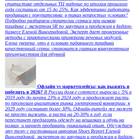
статистике отдельных ТЦ падение по итогам прошлого
года составило от 15 до 25%. Как эффективно работать
продавцам с покупателями в таких непростых условиях?
Подробно разбираем стратегии сервиса при низком
трафике с экспертом SR по закупкам и продажам в fashion-
бизнесе Еленой Виноградовой. Эксперт дает проверенные
методы с практическими примерами речевых модулей.
Елена уверена, что в условиях падающего трафика
качественный сервис становится главным конкурентным
преимуществом для обувной
Офлайн vs маркетплейсы: как выжить и
победить в 2026?
В России доля e commerce выросла с 5% в
2019 году до почти 23% в 2024 году и продолжает расти,
по прогнозам аналитиков рынка электронной коммерции, к
2029 году составит более 30%. Офлайн-ритейл же может
не просто выжить, а расти на 20-30% в год, если
перестанет предлагать одежду на вешалках и обувь на
полках, и начнет продавать уникальный опыт. Обсуждаем
эту тему с постоянным автором Shoes Report Еленой
Виноградовой, экспертом по закупкам и продажам в fashion-