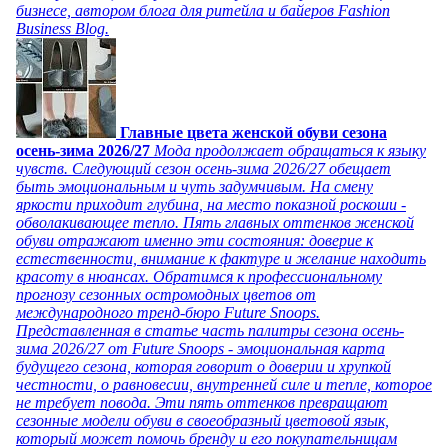
бизнесе, автором блога для ритейла и байеров Fashion
Business Blog.
Главные цвета женской обуви сезона
осень-зима 2026/27
Мода продолжает обращаться к языку
чувств. Следующий сезон осень-зима 2026/27 обещает
быть эмоциональным и чуть задумчивым. На смену
яркости приходит глубина, на место показной роскоши -
обволакивающее тепло. Пять главных оттенков женской
обуви отражают именно эти состояния: доверие к
естественности, внимание к фактуре и желание находить
красоту в нюансах. Обратимся к профессиональному
прогнозу сезонных остромодных цветов от
международного тренд-бюро Future Snoops.
Представленная в статье часть палитры сезона осень-
зима 2026/27 от Future Snoops - эмоциональная карта
будущего сезона, которая говорит о доверии и хрупкой
честности, о равновесии, внутренней силе и тепле, которое
не требует повода. Эти пять оттенков превращают
сезонные модели обуви в своеобразный цветовой язык,
который может помочь бренду и его покупательницам