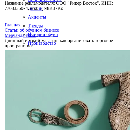
Название рекламодателя: ООО "Рикер Восток", ИНН:
7703335074, erid: LjN8K37Ko
Дизайн
Акценты
Главная
Тренды
Статьи об обувном бизнесе
Истории обуви
Мерчандайзинг
Длинный и узкий магазин: как организовать торговое
Производство
пространство?