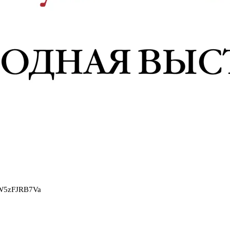
2W5zFJRB7Va