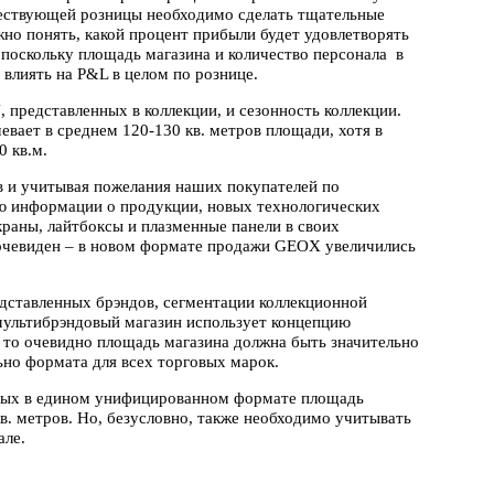
ествующей розницы необходимо сделать тщательные
жно понять, какой процент прибыли будет удовлетворять
поскольку площадь магазина и количество персонала в
т влиять на P&L в целом по рознице.
 представленных в коллекции, и сезонность коллекции.
вает в среднем 120-130 кв. метров площади, хотя в
 кв.м.
в и учитывая пожелания наших покупателей по
ию информации о продукции, новых технологических
раны, лайтбоксы и плазменные панели в своих
 очевиден – в новом формате продажи GEOX увеличились
едставленных брэндов, сегментации коллекционной
 мультибрэндовый магазин использует концепцию
, то очевидно площадь магазина должна быть значительно
ьно формата для всех торговых марок.
ных в едином унифицированном формате площадь
в. метров. Но, безусловно, также необходимо учитывать
але.