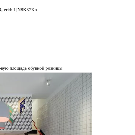
, erid: LjN8K37Ko
овую площадь обувной розницы