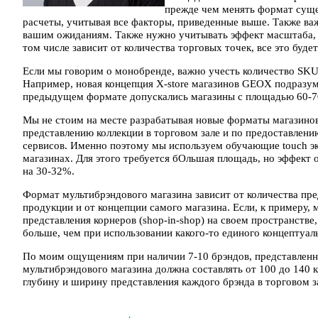
прежде чем менять формат сущ
расчеты, учитывая все факторы, приведенные выше. Также ва
вашим ожиданиям. Также нужно учитывать эффект масштаба, 
том числе зависит от количества торговых точек, все это буде
Если мы говорим о монобренде, важно учесть количество SKU,
Например, новая концепция X-store магазинов GEOX подразуме
предыдущем формате допускались магазины с площадью 60-70
Мы не стоим на месте разрабатывая новые форматы магазино
представлению коллекции в торговом зале и по предоставлен
сервисов. Именно поэтому мы используем обучающие touch эк
магазинах. Для этого требуется бОльшая площадь, но эффект
на 30-32%.
Формат мультибрэндового магазина зависит от количества пр
продукции и от концепции самого магазина. Если, к примеру,
представления корнеров (shop-in-shop) на своем пространстве
больше, чем при использовании какого-то единого концептуал
По моим ощущениям при наличии 7-10 брэндов, представлен
мультибрэндового магазина должна составлять от 100 до 140 к
глубину и ширину представления каждого брэнда в торговом з