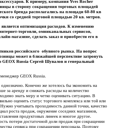
ксессуаров. К примеру, компания Yves Rocher
зницы в сторону сокращения торговых площадей
ского бренда располагались на площади 60-80 кв
очки со средней торговой площадью 20 кв. метров.
является оптимизация расходов. К изменению
интернет-торговли, омниканальных сервисов,
айн-магазине, сделать заказ и приобрести его в
тников российского обувного рынка. На вопрос
озницы может в ближайшей перспективе затронуть
ер GEOX Russia Сергей Шувалов и генеральный
 менеджер GEOX Russia.
с однозначно. Конечно же хотелось бы экономить на
ше за аренду и снижать расходы на количество
бходимо знать меру и четко оценивать ситуацию. В
ильно оценить статус торгового комплекса или той или
. Нужно учитывать проходимость данной точки, качество
циал роста продаж, окружение соседних магазинов,
ставления продуктовых линеек и многое другое.
ость потери достаточной доли продаж при сокращении
ачества сервиса при сокращении персонала. Поэтому