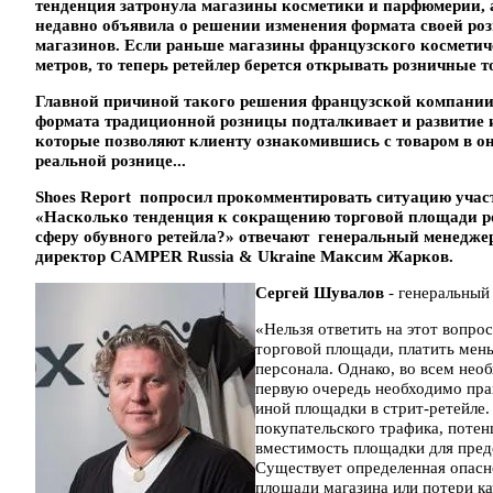
тенденция затронула магазины косметики и парфюмерии, а
недавно объявила о решении изменения формата своей ро
магазинов. Если раньше магазины французского косметиче
метров, то теперь ретейлер берется открывать розничные т
Главной причиной такого решения французской компании 
формата традиционной розницы подталкивает и развитие 
которые позволяют клиенту ознакомившись с товаром в онл
реальной рознице...
Shoes Report попросил прокомментировать ситуацию учас
«Насколько тенденция к сокращению торговой площади р
сферу обувного ретейла?» отвечают генеральный менедж
директор CAMPER Russia & Ukraine Максим Жарков.
Сергей Шувалов
- генеральный
«Нельзя ответить на этот вопро
торговой площади, платить мень
персонала. Однако, во всем нео
первую очередь необходимо прав
иной площадки в стрит-ретейле
покупательского трафика, потен
вместимость площадки для пред
Существует определенная опасн
площади магазина или потери к