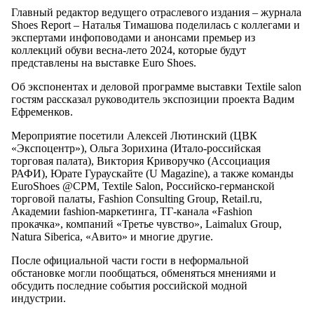
Главный редактор ведущего отраслевого издания – журнала
Shoes Report – Наталья Тимашова поделилась с коллегами и
экспертами инфоповодами и анонсами премьер из
коллекций обуви весна-лето 2024, которые будут
представлены на выставке Euro Shoes.
Об экспонентах и деловой программе выставки Textile salon
гостям рассказал руководитель экспозиции проекта Вадим
Ефременков.
Мероприятие посетили Алексей Лютинский (ЦВК
«Экспоцентр»), Ольга Зорихина (Итало-российская
торговая палата), Виктория Криворучко (Ассоциация
РАФИ), Юрате Гураускайте (U Magazine), а также команды
EuroShoes @CPM, Textile Salon, Российско-германской
торговой палаты, Fashion Consulting Group, Retail.ru,
Академии fashion-маркетинга, ТГ-канала «Fashion
прокачка», компаний «Третье чувство», Laimalux Group,
Natura Siberica, «Авито» и многие другие.
После официальной части гости в неформальной
обстановке могли пообщаться, обменяться мнениями и
обсудить последние события российской модной
индустрии.