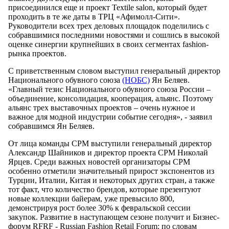
присоединился еще и проект Textile salon, который будет
проходить в те же даты в ТРЦ «Афимолл-Сити».
Руководители всех трех деловых площадок поделились с
собравшимися последними новостями и сошлись в высокой
оценке синергии крупнейших в своих сегментах fashion-
рынка проектов.
С приветственным словом выступил генеральный директор
Национального обувного союза
(НОБС)
Ян Беляев.
«Главный тезис Национального обувного союза России –
объединение, консолидация, кооперация, альянс. Поэтому
альянс трех выставочных проектов – очень нужное и
важное для модной индустрии событие сегодня», - заявил
собравшимся Ян Беляев.
От лица команды CPM выступили генеральный директор
Александр Шайников и директор проекта CPM Николай
Ярцев. Среди важных новостей организаторы CPM
особенно отметили значительный прирост экспонентов из
Турции, Италии, Китая и некоторых других стран, а также
тот факт, что количество брендов, которые презентуют
новые коллекции байерам, уже превысило 800,
демонстрируя рост более 30% к февральской сессии
закупок. Развитие в наступающем сезоне получит и Бизнес-
форум RFRF - Russian Fashion Retail Forum: по словам