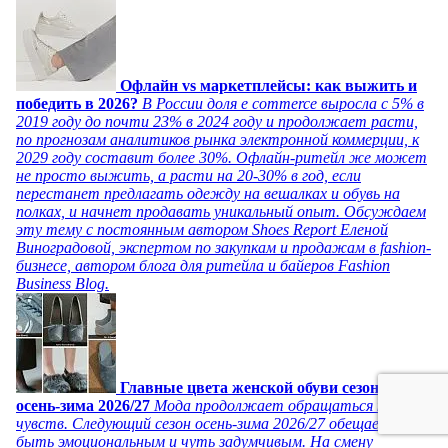
Офлайн vs маркетплейсы: как выжить и
победить в 2026?
В России доля e commerce выросла с 5% в
2019 году до почти 23% в 2024 году и продолжает расти,
по прогнозам аналитиков рынка электронной коммерции, к
2029 году составит более 30%. Офлайн-ритейл же может
не просто выжить, а расти на 20-30% в год, если
перестанет предлагать одежду на вешалках и обувь на
полках, и начнет продавать уникальный опыт. Обсуждаем
эту тему с постоянным автором Shoes Report Еленой
Виноградовой, экспертом по закупкам и продажам в fashion-
бизнесе, автором блога для ритейла и байеров Fashion
Business Blog.
Главные цвета женской обуви сезона
осень-зима 2026/27
Мода продолжает обращаться к языку
чувств. Следующий сезон осень-зима 2026/27 обещает
быть эмоциональным и чуть задумчивым. На смену