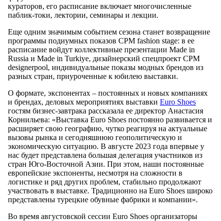
кураторов, его расписание включает многочисленные
паблик-токи, лектории, семинары и лекции.
Еще одним значимым событием сезона станет возвращение
программы подиумных показов CPM fashion stage: в ее
расписание войдут коллективные презентации Made in
Russia и Made in Turkiye, дизайнерский спецпроект CPM
designerpool, индивидуальные показы модных брендов из
разных стран, приуроченные к юбилею выставки.
О формате, экспонентах – постоянных и новых компаниях
и брендах, деловых мероприятиях выставки
Euro Shoes
гостям бизнес-завтрака рассказала ее директор Анастасия
Корнильева: «Выставка Euro Shoes постоянно развивается и
расширяет свою географию, чутко реагируя на актуальные
вызовы рынка и сегодняшнюю геополитическую и
экономическую ситуацию. В августе 2023 года впервые у
нас будет представлена большая делегация участников из
стран Юго-Восточной Азии. При этом, наши постоянные
европейские экспоненты, несмотря на сложности в
логистике и ряд других проблем, стабильно продолжают
участвовать в выставке. Традиционно на Euro Shoes широко
представлены турецкие обувные фабрики и компании».
Во время августовской сессии Euro Shoes организаторы