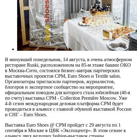
В минувший понедельник, 14 августа, в очень атмосферном
ресторане Ruski, расположенном на 85-м этаже башни ОКО
в Москва-Сити, состоялся бизнес-завтрак партнерских
выставочных проектов CPM, Euro Shoes и Textile salon.
Организаторы пригласили партнеров, журналистов,
блогеров и экспертное сообщество на мероприятие,
официальным поводом для которого стала юбилейная (40-я
по счету) выставка CPM - Collection Première Moscow. Уже
4-й сезон международная деловая платформа CPM будет
проводиться в альянсе с главной обувной выставкой России
и СНГ – Euro Shoes.
Выставка Euro Shoes @ CPM пройдет с 29 августа по 1
сентября в Москве в ЦВК «Экспоцентр». В этом сезоне к
альянсу двух ведущих fashion-выставок страны