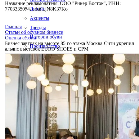
Название рекламодателя: ООО "Рикер Восток", ИНН:
7703335074, erid: LjN8K37Ko
Дизайн
Акценты
Главная
Тренды
Статьи об обувном бизнесе
Истории обуви
Оценка сезона
Бизнес-завтрак на высоте 85-го этажа Москва-Сити укрепил
Производство
альянс выставок EURO SHOES и CPM