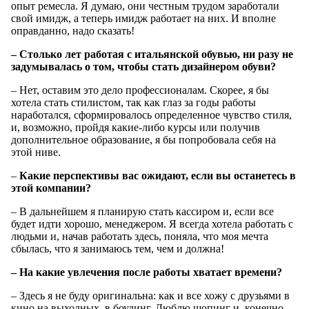
опыт ремесла. Я думаю, они честным трудом заработали
свой имидж, а теперь имидж работает на них. И вполне
оправданно, надо сказать!
– Столько лет работая с итальянской обувью, ни разу не
задумывалась о том, чтобы стать дизайнером обуви?
– Нет, оставим это дело профессионалам. Скорее, я бы
хотела стать стилистом, так как глаз за годы работы
наработался, сформировалось определенное чувство стиля,
и, возможно, пройдя какие-либо курсы или получив
дополнительное образование, я бы попробовала себя на
этой ниве.
–
Какие перспективы вас ожидают, если вы останетесь в
этой компании?
– В дальнейшем я планирую стать кассиром и, если все
будет идти хорошо, менеджером. Я всегда хотела работать с
людьми и, начав работать здесь, поняла, что моя мечта
сбылась, что я занимаюсь тем, чем и должна!
– На какие увлечения после работы хватает времени?
– Здесь я не буду оригинальна: как и все хожу с друзьями в
кино на выходных, в боулинг. Люблю шопинг и, конечно