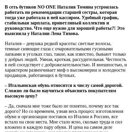
В сеть бутиков NO ONE Наталия Томина устроилась
работать по рекомендации старшей сестры, которая
тогда уже работала в ней кассиром. Удобный график,
стабильная зарплата, приветливый коллектив и
руководство. Что еще нужно для хорошей работы?! Это
выясняла у Наталии Лена Тихова.
Наталия – девушка редкой красоты: светлые волосы,
темные сияющие глаза с очаровательными гусиными
лапками в уголках глаз, такие, как известно, бывают только
у добрых людей. Умная, кроткая, рассудительная. Честность
в ней соседствует с доброжелательностью. И внешностью, и
характером развенчивает миф о высокомерии и холодности
продавцов, работающих в бутиках.
– Итальянская обувь относится к числу самой дорогой.
Сложно ли было научиться объяснять покупателям
высокую цену?
– Да, сначала мне тоже было не понятно, почему все так
дорого? Но со временем, узнав весь процесс изготовления
обуви и организации поставок из Италии в Россию, все
встало на свои места. Мне стало ясно, сколько труда и сил
вложено в каждую пару обуви. И цена на самом деле