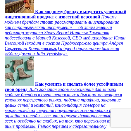
Как модному бренду выпустить успешный
лицензионный продукт с известной персоной
Почему
модным брендам стоит рассматривать лицензирование
как стратегический инструмент — об этом главный
редактор журнала Shoes Report Наталья Тимашова
побеседовала с Марией Козеевой, СЕО медиахолдинга Юлии
Высоцкой (входит в состав Продюсерского центра Андрея
Сергеевича Кончаловского) и бренд-директором бизнесов
«Едим Дома» и Julia Vysotskaya.
Как усилить и сделать более устойчивым
свой бренд
2025 год стал годом выживания для многих
модных брендов в очень непростых и быстро меняющихся
условиях перегретого рынка: падение трафика, закрытие
целых сетей и компаний, консолидация селлеров на
маркетплейсах, переток покупательского трафика из
офлайна в онлайн – все эти и другие факторы влияли на
всех и особенно на слабых, на тех, кто переживал те или
иные проблемы. Рынок перешел к сберегательному