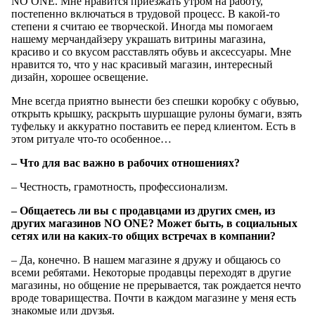
NO ONE. Мне нравится приезжать утром на работу,
постепенно включаться в трудовой процесс. В какой-то
степени я считаю ее творческой. Иногда мы помогаем
нашему мерчандайзеру украшать витрины магазина,
красиво и со вкусом расставлять обувь и аксессуары. Мне
нравится то, что у нас красивый магазин, интересный
дизайн, хорошее освещение.
Мне всегда приятно вынести без спешки коробку с обувью,
открыть крышку, раскрыть шуршащие рулоны бумаги, взять
туфельку и аккуратно поставить ее перед клиентом. Есть в
этом ритуале что-то особенное…
– Что для вас важно в рабочих отношениях?
– Честность, грамотность, профессионализм.
– Общаетесь ли вы с продавцами из других смен, из
других магазинов NO ONE? Может быть, в социальных
сетях или на каких-то общих встречах в компании?
– Да, конечно. В нашем магазине я дружу и общаюсь со
всеми ребятами. Некоторые продавцы переходят в другие
магазины, но общение не прерывается, так рождается нечто
вроде товарищества. Почти в каждом магазине у меня есть
знакомые или друзья.