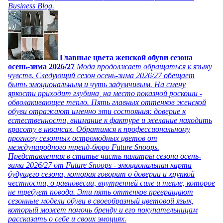
Business Blog.
Главные цвета женской обуви сезона
осень-зима 2026/27
Мода продолжает обращаться к языку
чувств. Следующий сезон осень-зима 2026/27 обещает
быть эмоциональным и чуть задумчивым. На смену
яркости приходит глубина, на место показной роскоши -
обволакивающее тепло. Пять главных оттенков женской
обуви отражают именно эти состояния: доверие к
естественности, внимание к фактуре и желание находить
красоту в нюансах. Обратимся к профессиональному
прогнозу сезонных остромодных цветов от
международного тренд-бюро Future Snoops.
Представленная в статье часть палитры сезона осень-
зима 2026/27 от Future Snoops - эмоциональная карта
будущего сезона, которая говорит о доверии и хрупкой
честности, о равновесии, внутренней силе и тепле, которое
не требует повода. Эти пять оттенков превращают
сезонные модели обуви в своеобразный цветовой язык,
который может помочь бренду и его покупательницам
рассказать о себе и своих эмоциях.