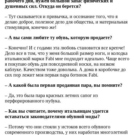
рабочего дня, нужен большой запас физических и
душевных сил. Откуда он берется?
– Тут сказывается и привычка, и осознание того, что я
делаю доброе, полезное дело для общества, и материальная
стимуляция, конечно же!
– А вы сами любите ту обувь, которую продаете?
– Конечно! И с годами эта любовь становится все крепче!
Дело все в том, что у меня большой размер ноги, и колодка
итальянской марки Fabi мне подходит идеально. Чаще всего
я покупаю обувь для повседневной носки, на низком
каблуке. Качеством тоже довольна. А дома в коробочке до
сих пор лежит моя первая пара ботинок Fabi.
– А какой была первая проданная пара, вы помните?
– Да, это была пара красных летних сапог из
перфорированного нубука.
– Как вы считаете, почему итальянцам удается
оставаться законодателями обувной моды?
– Потому что они стояли у истоков всего обувного
современного производства, у них наработан многолетний