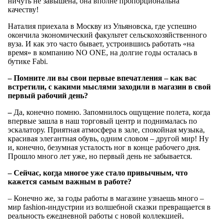
ничуть не завышена, она вполне пропорциональна
качеству!
Наталия приехала в Москву из Ульяновска, где успешно
окончила экономический факультет сельскохозяйственного
вуза. И как это часто бывает, устроившись работать «на
время» в компанию NO ONE, на долгие годы осталась в
бутике Fabi.
– Помните ли вы свои первые впечатления – как вас
встретили, с какими мыслями заходили в магазин в свой
первый рабочий день?
–
Да, конечно помню. Запомнилось ощущение полета, когда
впервые зашла в наш торговый центр и поднималась по
эскалатору. Приятная атмосфера в зале, спокойная музыка,
красивая элегантная обувь, одним словом – другой мир! Ну
и, конечно, безумная усталость ног в конце рабочего дня.
Прошло много лет уже, но первый день не забывается.
– Сейчас, когда многое уже стало привычным, что
кажется самым важным в работе?
– Конечно же, за годы работы в магазине узнаешь много –
мир fashion-индустрии из волшебной сказки превращается в
реальность ежедневной работы с новой коллекцией,