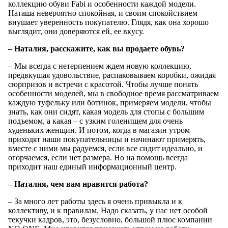
коллекцию обуви Fabi и особенности каждой модели.
Наташа невероятно спокойная, и своим спокойствием
внушает уверенность покупателю. Глядя, как она хорошо
выглядит, они доверяются ей, ее вкусу.
– Наталия, расскажите, как вы продаете обувь?
– Мы всегда с нетерпением ждем новую коллекцию,
предвкушая удовольствие, распаковываем коробки, ожидая
сюрпризов и встречи с красотой. Чтобы лучше понять
особенности моделей, мы в свободное время рассматриваем
каждую туфельку или ботинок, примеряем модели, чтобы
знать, как они сидят, какая модель для стопы с большим
подъемом, а какая – с узким голенищем для очень
худеньких женщин. И потом, когда в магазин утром
приходят наши покупательницы и начинают примерять,
вместе с ними мы радуемся, если все сидит идеально, и
огорчаемся, если нет размера. Но на помощь всегда
приходит наш единый информационный центр.
– Наталия, чем вам нравится работа?
– За много лет работы здесь я очень привыкла и к
коллективу, и к правилам. Надо сказать, у нас нет особой
текучки кадров, это, безусловно, большой плюс компании