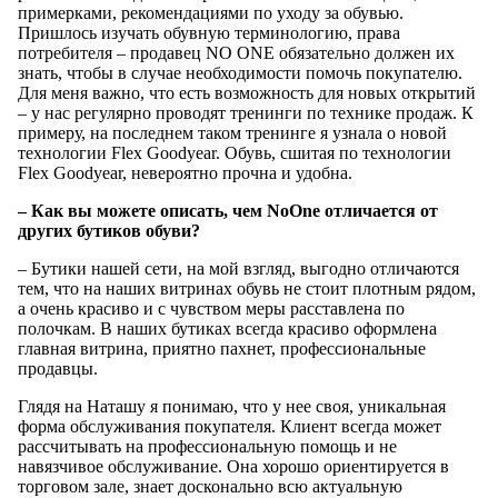
примерками, рекомендациями по уходу за обувью.
Пришлось изучать обувную терминологию, права
потребителя – продавец NO ONE обязательно должен их
знать, чтобы в случае необходимости помочь покупателю.
Для меня важно, что есть возможность для новых открытий
– у нас регулярно проводят тренинги по технике продаж. К
примеру, на последнем таком тренинге я узнала о новой
технологии Flex Goodyear. Обувь, сшитая по технологии
Flex Goodyear, невероятно прочна и удобна.
– Как вы можете описать, чем NoOne отличается от
других бутиков обуви?
– Бутики нашей сети, на мой взгляд, выгодно отличаются
тем, что на наших витринах обувь не стоит плотным рядом,
а очень красиво и с чувством меры расставлена по
полочкам. В наших бутиках всегда красиво оформлена
главная витрина, приятно пахнет, профессиональные
продавцы.
Глядя на Наташу я понимаю, что у нее своя, уникальная
форма обслуживания покупателя. Клиент всегда может
рассчитывать на профессиональную помощь и не
навязчивое обслуживание. Она хорошо ориентируется в
торговом зале, знает досконально всю актуальную