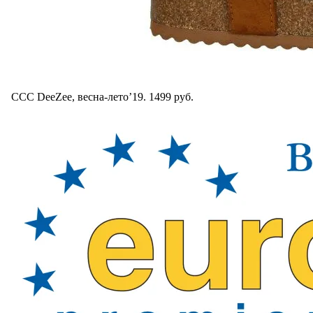
ССС DeeZee, весна-лето’19. 1499 руб.