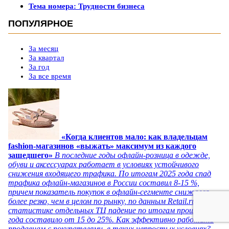
Тема номера: Трудности бизнеса
ПОПУЛЯРНОЕ
За месяц
За квартал
За год
За все время
«Когда клиентов мало: как владельцам
fashion-магазинов «выжать» максимум из каждого
зашедшего»
В последние годы офлайн-розница в одежде,
обуви и аксессуарах работает в условиях устойчивого
снижения входящего трафика. По итогам 2025 года спад
трафика офлайн-магазинов в России составил 8-15 %,
причем показатель покупок в офлайн-сегменте снижался
более резко, чем в целом по рынку, по данным Retail.ru. По
статистике отдельных ТЦ падение по итогам прошлого
года составило от 15 до 25%. Как эффективно работать
продавцам с покупателями в таких непростых условиях?