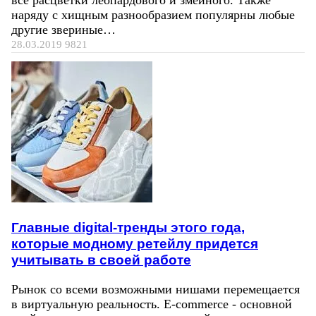
все расцветки леопардового и змеиного. Также
наряду с хищным разнообразием популярны любые
другие звериные…
28.03.2019
9821
Главные digital-тренды этого года,
которые модному ретейлу придется
учитывать в своей работе
Рынок со всеми возможными нишами перемещается
в виртуальную реальность. E-commerce - основной