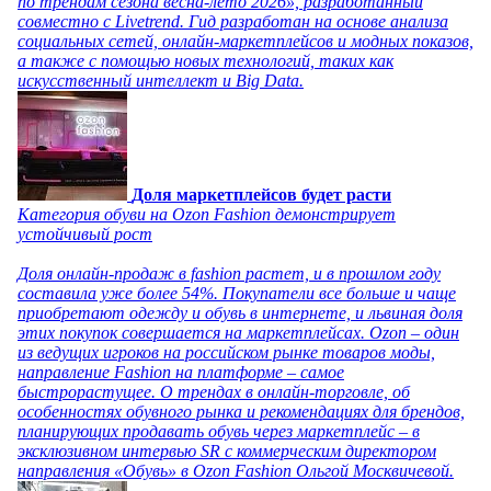
по трендам сезона весна-лето 2026», разработанный
совместно с Livetrend. Гид разработан на основе анализа
социальных сетей, онлайн-маркетплейсов и модных показов,
а также с помощью новых технологий, таких как
искусственный интеллект и Big Data.
Доля маркетплейсов будет расти
Категория обуви на Ozon Fashion демонстрирует
устойчивый рост
Доля онлайн-продаж в fashion растет, и в прошлом году
составила уже более 54%. Покупатели все больше и чаще
приобретают одежду и обувь в интернете, и львиная доля
этих покупок совершается на маркетплейсах. Ozon – один
из ведущих игроков на российском рынке товаров моды,
направление Fashion на платформе – самое
быстрорастущее. О трендах в онлайн-торговле, об
особенностях обувного рынка и рекомендациях для брендов,
планирующих продавать обувь через маркетплейс – в
эксклюзивном интервью SR с коммерческим директором
направления «Обувь» в Ozon Fashion Ольгой Москвичевой.