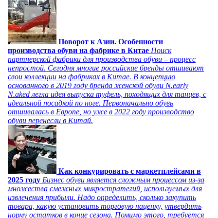
Поворот к Азии. Особенности
производства обуви на фабрике в Китае
Поиск
партнерской фабрики для производства обуви – процесс
непростой. Сегодня многие российские бренды отшивают
свои коллекции на фабриках в Китае. В концепцию
основанного в 2019 году бренда женской обуви N.early
N.aked легла идея выпуска туфель, походящих для танцев, с
идеальной посадкой по ноге. Первоначально обувь
отшивалась в Европе, но уже в 2022 году производство
обуви перенесли в Китай.
Как конкурировать с маркетплейсами в
2025 году
Бизнес обуви является сложным процессом из-за
множества смежных микростратегий, используемых для
извлечения прибыли. Надо определить, сколько закупить
товара, какую установить торговую наценку, утвердить
норму остатков в конце сезона. Помимо этого, требуется