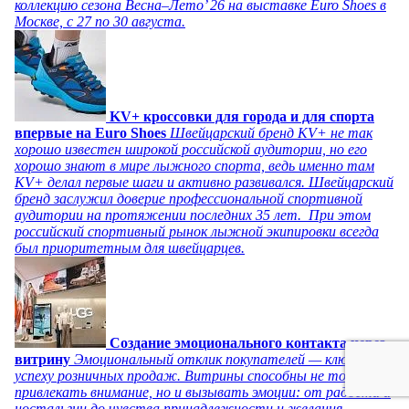
коллекцию сезона Весна–Лето’ 26 на выставке Euro Shoes в
Москве, с 27 по 30 августа.
KV+ кроссовки для города и для спорта
впервые на Euro Shoes
Швейцарский бренд KV+ не так
хорошо известен широкой российской аудитории, но его
хорошо знают в мире лыжного спорта, ведь именно там
KV+ делал первые шаги и активно развивался. Швейцарский
бренд заслужил доверие профессиональной спортивной
аудитории на протяжении последних 35 лет. При этом
российский спортивный рынок лыжной экипировки всегда
был приоритетным для швейцарцев.
Создание эмоционального контакта через
витрину
Эмоциональный отклик покупателей — ключ к
успеху розничных продаж. Витрины способны не только
привлекать внимание, но и вызывать эмоции: от радости и
ностальгии до чувства принадлежности и желания