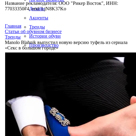
Название рекламодателя: ООО "Рикер Восток", ИНН:
7703335074, erid: LjN8K37Ko
Дизайн
Акценты
Главная
Тренды
Статьи об обувном бизнесе
Истории обуви
Тренды
Manolo Blahnik выпустил новую версию туфель из сериала
Производство
«Секс в большом городе»