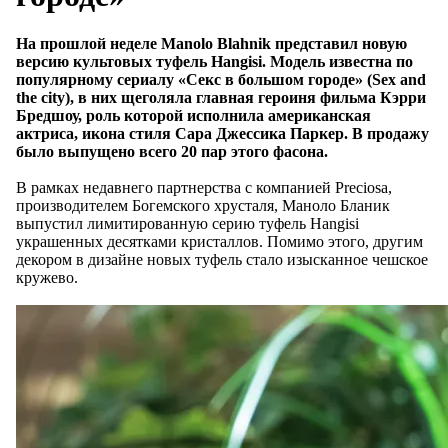
На прошлой неделе Manolo Blahnik представил новую
версию культовых туфель Hangisi. Модель известна по
популярному сериалу «Секс в большом городе» (Sex and
the city), в них щеголяла главная героиня фильма Кэрри
Бредшоу, роль которой исполнила американская
актриса, икона стиля Сара Джессика Паркер. В продажу
было выпущено всего 20 пар этого фасона.
В рамках недавнего партнерства с компанией Preciosa,
производителем Богемского хрусталя, Маноло Бланик
выпустил лимитированную серию туфель Hangisi
украшенных десятками кристаллов. Помимо этого, другим
декором в дизайне новых туфель стало изысканное чешское
кружево.