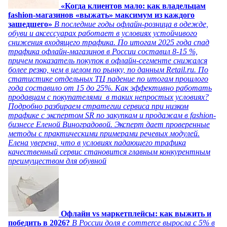
«Когда клиентов мало: как владельцам
fashion-магазинов «выжать» максимум из каждого
зашедшего»
В последние годы офлайн-розница в одежде,
обуви и аксессуарах работает в условиях устойчивого
снижения входящего трафика. По итогам 2025 года спад
трафика офлайн-магазинов в России составил 8-15 %,
причем показатель покупок в офлайн-сегменте снижался
более резко, чем в целом по рынку, по данным Retail.ru. По
статистике отдельных ТЦ падение по итогам прошлого
года составило от 15 до 25%. Как эффективно работать
продавцам с покупателями в таких непростых условиях?
Подробно разбираем стратегии сервиса при низком
трафике с экспертом SR по закупкам и продажам в fashion-
бизнесе Еленой Виноградовой. Эксперт дает проверенные
методы с практическими примерами речевых модулей.
Елена уверена, что в условиях падающего трафика
качественный сервис становится главным конкурентным
преимуществом для обувной
Офлайн vs маркетплейсы: как выжить и
победить в 2026?
В России доля e commerce выросла с 5% в