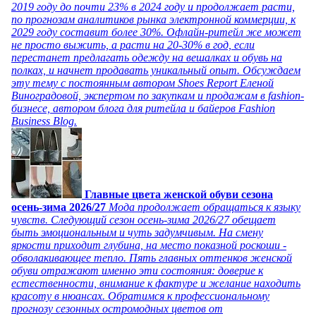
2019 году до почти 23% в 2024 году и продолжает расти,
по прогнозам аналитиков рынка электронной коммерции, к
2029 году составит более 30%. Офлайн-ритейл же может
не просто выжить, а расти на 20-30% в год, если
перестанет предлагать одежду на вешалках и обувь на
полках, и начнет продавать уникальный опыт. Обсуждаем
эту тему с постоянным автором Shoes Report Еленой
Виноградовой, экспертом по закупкам и продажам в fashion-
бизнесе, автором блога для ритейла и байеров Fashion
Business Blog.
Главные цвета женской обуви сезона
осень-зима 2026/27
Мода продолжает обращаться к языку
чувств. Следующий сезон осень-зима 2026/27 обещает
быть эмоциональным и чуть задумчивым. На смену
яркости приходит глубина, на место показной роскоши -
обволакивающее тепло. Пять главных оттенков женской
обуви отражают именно эти состояния: доверие к
естественности, внимание к фактуре и желание находить
красоту в нюансах. Обратимся к профессиональному
прогнозу сезонных остромодных цветов от