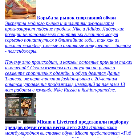
Борьба за рынок спортивной обуви
Эксперты модного рынка и аналитики-экономисты
прогнозируют падение продаж Nike и Adidas. Лидерские
позиции непотопляемых спортивных гигантов могут
серьезно пошатнуться в ближайшие годы, так как их
теснят молодые, смелые и активные конкуренты – бренды
- челленджеры.
Почему это происходит, и каковы основные причины таких
изменений? Своим взглядом на ситуацию на рынке в
сегменте спортивных одежды и обуви делится Дания
Ткачева, эксперт-практик fashion-рынка с 20-летним
опытом управления продажами, имеющий за плечами 13
лет работы в команде Nike Russia и fashion-ритейле.
Micam и Livetrend представили подборку
трендов обуви сезона весна-лето 2026
Итальянская
международная выставка обуви Micam представляет «Гид