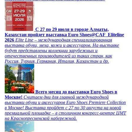
C 27 по 29 июля в городе Алматы,
Казахстан пройдет выставка Euro Shoes@CAF_Eliteline
2026
Elite Line – международная специализированная
выставка обуви, меха, кожи и аксессуаров. На выставке
будут представлены коллекции зарубежных и
отечественных производителей из таких стран, как
Россия, Турция, Германия, Италия, Казахстан и др.
Всего месяц до выставки Euro Shoes в
Москве!
Считаем дни для главной международной
выставки обуви и аксессуаров Euro Shoes Premiere Collection
в Москве! Выставка пройдет с 27 по 30 августа на новой
премиальной площадке – в столичном конгресс-центре ЦМТ
на Краснопресненской набережной.