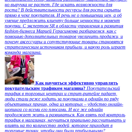
но выручка не растет. Где искать возможности для
роста? В действительности ресурсы для роста скрыты
прямо в чеке покупателя. И речь не о повышении цен, а об
умение предложить клиенту больше ценности в момент
покупки. С экспертом SR в области управления и развития
fashion-бизнеса Марией Герасименко разбираемся, как с
помощью дополнительных товаров увеличить продажи, и
почему аксессуары и сопутствующие товары становятся
стратегическим источником прибыли, и какую роль играет
команда магазина.
Как научиться эффективно управлять
покупательским трафиком магазина?
Покупательский
трафик в торговых центрах и стрит-ритейле падает,
люди стали реже ходить за покупками в офлайн по ряду
объективных причин, одна из которых – удобство онлайн-
шопинга со всеми его плюсами. И все же офлайн
продолжает жить и развиваться. Как взять под контроль
трафик в магазинах, научиться правильно рассчитывать и
влиять на то количество людей, которое приходит в
торговые точки, чтобы они были прибыльными?