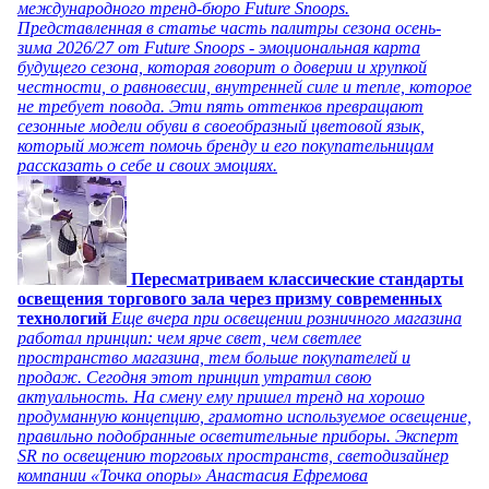
международного тренд-бюро Future Snoops.
Представленная в статье часть палитры сезона осень-
зима 2026/27 от Future Snoops - эмоциональная карта
будущего сезона, которая говорит о доверии и хрупкой
честности, о равновесии, внутренней силе и тепле, которое
не требует повода. Эти пять оттенков превращают
сезонные модели обуви в своеобразный цветовой язык,
который может помочь бренду и его покупательницам
рассказать о себе и своих эмоциях.
Пересматриваем классические стандарты
освещения торгового зала через призму современных
технологий
Еще вчера при освещении розничного магазина
работал принцип: чем ярче свет, чем светлее
пространство магазина, тем больше покупателей и
продаж. Сегодня этот принцип утратил свою
актуальность. На смену ему пришел тренд на хорошо
продуманную концепцию, грамотно используемое освещение,
правильно подобранные осветительные приборы. Эксперт
SR по освещению торговых пространств, светодизайнер
компании «Точка опоры» Анастасия Ефремова