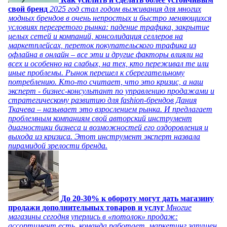
свой бренд
2025 год стал годом выживания для многих
модных брендов в очень непростых и быстро меняющихся
условиях перегретого рынка: падение трафика, закрытие
целых сетей и компаний, консолидация селлеров на
маркетплейсах, переток покупательского трафика из
офлайна в онлайн – все эти и другие факторы влияли на
всех и особенно на слабых, на тех, кто переживал те или
иные проблемы. Рынок перешел к сберегательному
потреблению. Кто-то считает, что это кризис, а наш
эксперт - бизнес-консультант по управлению продажами и
стратегическому развитию для fashion-брендов Дания
Ткачева – называет это взрослением рынка. И предлагает
проблемным компаниям свой авторский инструмент
диагностики бизнеса и возможностей его оздоровления и
выхода из кризиса. Этот инструмент эксперт назвала
пирамидой зрелости бренда.
До 20-30% к обороту могут дать магазину
продажи дополнительных товаров и услуг
Многие
магазины сегодня уперлись в «потолок» продаж:
ассортимент есть, команда работает, маркетинг запущен,