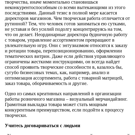
творчества, иначе моментально становишься
неконкурентоспособным со всеми вытекающими из этого
последствиями. Данный тезис в полной мере касается
директоров магазинов. Чем творческая работа отличается от
рутинной? Тем, что человек готов заниматься ею сутками,
не уставая и без усилий подолгу концентрируясь на том,
что он делает. Неординарные директора будничную работу
с товаром, управление ассортиментом превращают в
увлекательную игру. Они с энтузиазмом относятся к заказу
и ротации товара, перепозиционированию, оформлении
тематических витрин. Даже если действия управляющего
ограничены жесткими инструкциями, он всегда найдет
способ проявить творческие способности в, казалось бы,
сугубо бизнесовых темах, как, например, анализ и
оптимизация ассортимента, работа с товарной матрицей,
заказ товара, оборачиваемость и другие.
Одно из самых креативных направлений в организации
работы розничного магазина – визуальный мерчандайзинг.
Грамотная выкладка товара может стать мощным
конкурентным преимуществом, если подойти к процессу
творчески.
Учитесь договариваться с людьми