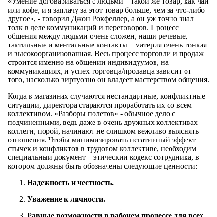
«Умение договариваться с людьми – такой же товар, как чай
или кофе, и я заплачу за этот товар больше, чем за что-либо
другое», - говорил Джон Рокфеллер, а он уж точно знал
толк в деле коммуникаций и переговоров. Процесс
общения между людьми очень сложен, наши речевые,
тактильные и ментальные контакты – материя очень тонкая
и высокоорганизованная. Весь процесс торговли и продаж
строится именно на общении индивидуумов, на
коммуникациях, и успех торговца/продавца зависит от
того, насколько виртуозно он владеет мастерством общения.
Когда в магазинах случаются нестандартные, конфликтные
ситуации, директора стараются проработать их со всем
коллективом. «Разборы полетов» - обычное дело с
подчиненными, ведь даже в очень дружных коллективах
коллеги, порой, начинают не слишком вежливо выяснять
отношения. Чтобы минимизировать негативный эффект
стычек и конфликтов в трудовом коллективе, необходим
специальный документ – этический кодекс сотрудника, в
котором должны быть обозначены следующие ценности:
Надежность и честность.
Уважение к личности.
Равные возможности в рабочем процессе для всех.