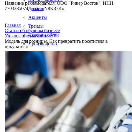
Название рекламодателя: ООО "Рикер Восток", ИНН:
7703335074, erid: LjN8K37Ko
Дизайн
Акценты
Главная
Тренды
Статьи об обувном бизнесе
Истории обуви
Управление магазином
Модель для розницы. Как превратить посетителя в
Производство
покупателя