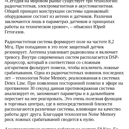
«Сегодня на мировом рынке существует три технологии:
радиочастотная, электромагнитная и акустомагнитная.
Общий принцип конструкции системы одинаковый:
оборудование состоит из антенн и датчиков. Различия
заключаются лишь в параметрах датчиков и принципах
работы на техническом уровне», – объяснил Юрий
Гетогазов.
Радиочастотная система формирует поле на частоте 8,2
Мгц. При попадании в это поле защитный датчик
резонирует. Антенна улавливает радиоволны и включает
тревогу. Внутри современных систем располагается DSP-
процессор, который в соответствии со сложным
алгоритмом фильтрует помехи, чтобы исключить ложные
срабатывания. Одна из радиочастотных новинок последних
лет – технология Noise Memory, реализованная в системах
Detex Line. При появлении посторонней помехи в эфире на
протяжении 30 секунд данная противокражная система
анализирует ее, запоминает параметры и в дальнейшем
перестает на нее реагировать. Это очень полезная функция
в торговых центрах, где в непосредственной близости
располагаются различные системы, влияющие на качество
работы друг друга. Благодаря технологии Noise Memory
риск ложных срабатываний сводится к нулю.