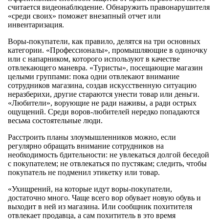
считается видеонаблюдение. Обнаружить правонарушителя
«среди своих» поможет внезапный отчет или
инвентаризация.
Воры-покупатели, как правило, делятся на три основных
категории. «Профессионалы», промышляющие в одиночку
или с напарником, которого используют в качестве
отвлекающего маневра. «Туристы», посещающие магазин
целыми группами: пока одни отвлекают внимание
сотрудников магазина, создав искусственную ситуацию
неразберихи, другие стараются унести товар или деньги.
«Любители», ворующие не ради наживы, а ради острых
ощущений. Среди воров-любителей нередко попадаются
весьма состоятельные люди.
Расстроить планы злоумышленников можно, если
регулярно обращать внимание сотрудников на
необходимость бдительности: не увлекаться долгой беседой
с покупателем; не отвлекаться по пустякам; следить, чтобы
покупатель не подменил этикетку или товар.
«Ухищрений, на которые идут воры-покупатели,
достаточно много. Чаще всего вор обувает новую обувь и
выходит в ней из магазина. Или сообщник похитителя
отвлекает продавца, а сам похититель в это время