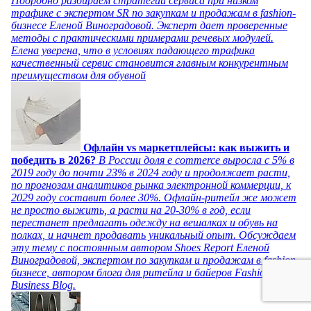
Подробно разбираем стратегии сервиса при низком
трафике с экспертом SR по закупкам и продажам в fashion-
бизнесе Еленой Виноградовой. Эксперт дает проверенные
методы с практическими примерами речевых модулей.
Елена уверена, что в условиях падающего трафика
качественный сервис становится главным конкурентным
преимуществом для обувной
Офлайн vs маркетплейсы: как выжить и
победить в 2026?
В России доля e commerce выросла с 5% в
2019 году до почти 23% в 2024 году и продолжает расти,
по прогнозам аналитиков рынка электронной коммерции, к
2029 году составит более 30%. Офлайн-ритейл же может
не просто выжить, а расти на 20-30% в год, если
перестанет предлагать одежду на вешалках и обувь на
полках, и начнет продавать уникальный опыт. Обсуждаем
эту тему с постоянным автором Shoes Report Еленой
Виноградовой, экспертом по закупкам и продажам в fashion-
бизнесе, автором блога для ритейла и байеров Fashion
Business Blog.