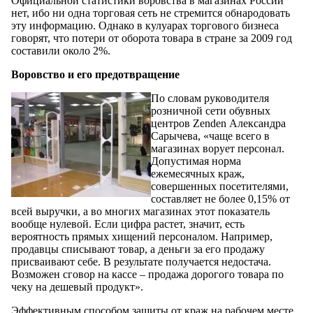
Официальной статистики воровства в магазинах России
нет, ибо ни одна торговая сеть не стремится обнародовать
эту информацию. Однако в кулуарах торгового бизнеса
говорят, что потери от оборота товара в стране за 2009 год
составили около 2%.
Воровство и его предотвращение
По словам руководителя
розничной сети обувных
центров Zenden Александра
Сарычева, «чаще всего в
магазинах ворует персонал.
Допустимая норма
ежемесячных краж,
совершенных посетителями,
составляет не более 0,15% от
всей выручки, а во многих магазинах этот показатель
вообще нулевой. Если цифра растет, значит, есть
вероятность прямых хищений персоналом. Например,
продавцы списывают товар, а деньги за его продажу
присваивают себе. В результате получается недостача.
Возможен сговор на кассе – продажа дорогого товара по
чеку на дешевый продукт».
Эффективным способом защиты от краж на рабочем месте