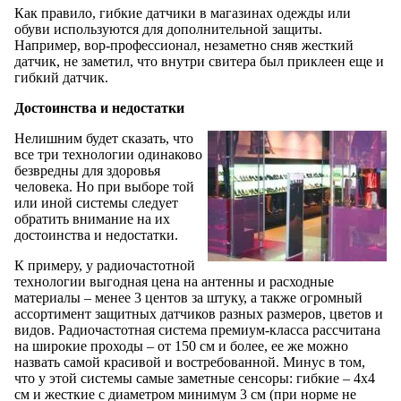
Как правило, гибкие датчики в магазинах одежды или
обуви используются для дополнительной защиты.
Например, вор-профессионал, незаметно сняв жесткий
датчик, не заметил, что внутри свитера был приклеен еще и
гибкий датчик.
Достоинства и недостатки
Нелишним будет сказать, что
все три технологии одинаково
безвредны для здоровья
человека. Но при выборе той
или иной системы следует
обратить внимание на их
достоинства и недостатки.
К примеру, у радиочастотной
технологии выгодная цена на антенны и расходные
материалы – менее 3 центов за штуку, а также огромный
ассортимент защитных датчиков разных размеров, цветов и
видов. Радиочастотная система премиум-класса рассчитана
на широкие проходы – от 150 см и более, ее же можно
назвать самой красивой и востребованной. Минус в том,
что у этой системы самые заметные сенсоры: гибкие – 4x4
см и жесткие с диаметром минимум 3 см (при норме не