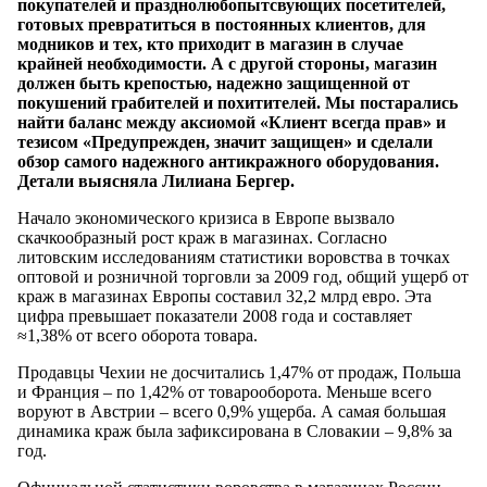
покупателей и празднолюбопытсвующих посетителей,
готовых превратиться в постоянных клиентов, для
модников и тех, кто приходит в магазин в случае
крайней необходимости. А с другой стороны, магазин
должен быть крепостью, надежно защищенной от
покушений грабителей и похитителей.
Мы постарались
найти баланс между аксиомой «Клиент всегда прав» и
тезисом «Предупрежден, значит защищен» и сделали
обзор самого надежного антикражного оборудования.
Детали выясняла Лилиана Бергер.
Начало экономического кризиса в Европе вызвало
скачкообразный рост краж в магазинах. Согласно
литовским исследованиям статистики воровства в точках
оптовой и розничной торговли за 2009 год, общий ущерб от
краж в магазинах Европы составил 32,2 млрд евро. Эта
цифра превышает показатели 2008 года и составляет
≈1,38% от всего оборота товара.
Продавцы Чехии не досчитались 1,47% от продаж, Польша
и Франция – по 1,42% от товарооборота. Меньше всего
воруют в Австрии – всего 0,9% ущерба. А самая большая
динамика краж была зафиксирована в Словакии – 9,8% за
год.