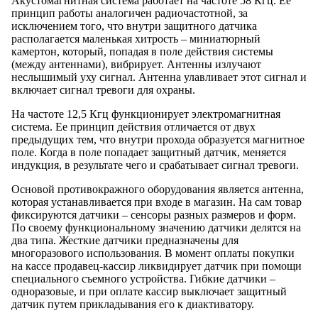
Акустомагнитная система работает на частоте 58 Кгц. Ее
принцип работы аналогичен радиочастотной, за
исключением того, что внутри защитного датчика
располагается маленькая хитрость – миниатюрный
камертон, который, попадая в поле действия системы
(между антеннами), вибрирует. Антенны излучают
неслышимый уху сигнал. Антенна улавливает этот сигнал и
включает сигнал тревоги для охраны.
На частоте 12,5 Кгц функционирует электромагнитная
система. Ее принцип действия отличается от двух
предыдущих тем, что внутри прохода образуется магнитное
поле. Когда в поле попадает защитный датчик, меняется
индукция, в результате чего и срабатывает сигнал тревоги.
Основой противокражного оборудования является антенна,
которая устанавливается при входе в магазин. На сам товар
фиксируются датчики – сенсоры разных размеров и форм.
По своему функциональному значению датчики делятся на
два типа. Жесткие датчики предназначены для
многоразового использования. В момент оплаты покупки
на кассе продавец-кассир ликвидирует датчик при помощи
специального съемного устройства. Гибкие датчики –
одноразовые, и при оплате кассир выключает защитный
датчик путем прикладывания его к диактиватору.