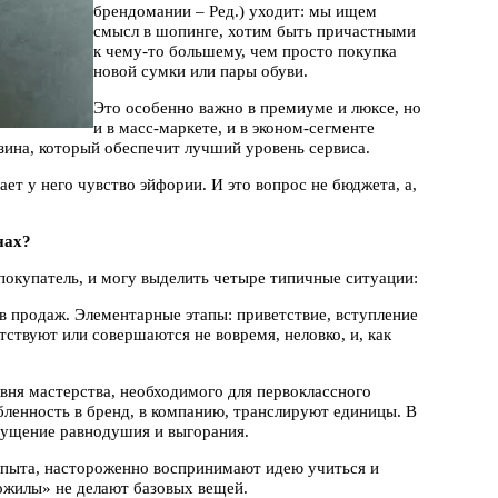
брендомании – Ред.) уходит: мы ищем
смысл в шопинге, хотим быть причастными
к чему-то большему, чем просто покупка
новой сумки или пары обуви.
Это особенно важно в премиуме и люксе, но
и в масс-маркете, и в эконом-сегменте
азина, который обеспечит лучший уровень сервиса.
ет у него чувство эйфории. И это вопрос не бюджета, а,
нах?
 покупатель, и могу выделить четыре типичные ситуации:
в продаж. Элементарные этапы: приветствие, вступление
тствуют или совершаются не вовремя, неловко, и, как
овня мастерства, необходимого для первоклассного
бленность в бренд, в компанию, транслируют единицы. В
ощущение равнодушия и выгорания.
 опыта, настороженно воспринимают идею учиться и
рожилы» не делают базовых вещей.