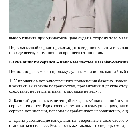
выбор клиента при одинаковой цене будет в сторону того маг
Первоклассный сервис превосходит ожидания клиента и вызыва
прежде всего, внимания и искреннего отношения.
Какие ошибки сервиса – наиболее частые в fashion-магази
Несколько раз в месяц провожу аудиты магазинов, как тайный
1. У продавцов нет качественного применения базовых навыко
в контакт, выявление потребностей, презентация и другие отсу
следствие, нерезультативны, к продаже не ведут.
2. Базовый уровень компетенций есть, а глубоких знаний и ур
сервиса, еще нет. Вдохновение, эмоции в коммуникациях, влю
сервисе нет энергии, персонал отрабатывает невовлеченно, 
3. Давно работающие консультанты, уверенные в силе своего
становиться сильнее. Реальность же такова, что нередко «ста