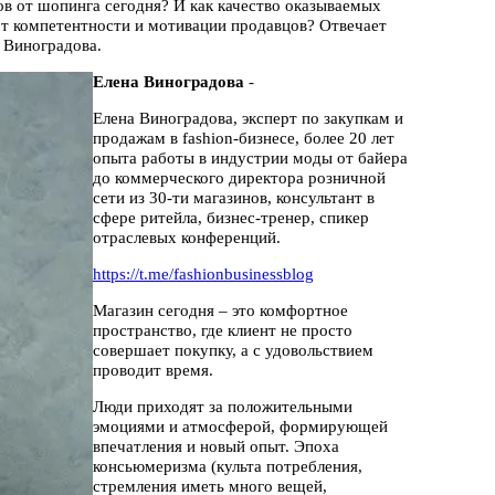
ов от шопинга сегодня? И как качество оказываемых
т от компетентности и мотивации продавцов? Отвечает
а Виноградова.
Елена Виноградова
-
Елена Виноградова, эксперт по закупкам и
продажам в fashion-бизнесе, более 20 лет
опыта работы в индустрии моды от байера
до коммерческого директора розничной
сети из 30-ти магазинов, консультант в
сфере ритейла, бизнес-тренер, спикер
отраслевых конференций.
https://t.me/fashionbusinessblog
Магазин сегодня – это комфортное
пространство, где клиент не просто
совершает покупку, а с удовольствием
проводит время.
Люди приходят за положительными
эмоциями и атмосферой, формирующей
впечатления и новый опыт. Эпоха
консьюмеризма (культа потребления,
стремления иметь много вещей,