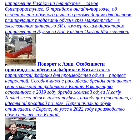
направление Fashion на платформе – самое
быстрорастущее. О трендах в онлайн-торговле, об
особенностях обувного рынка и рекомендациях для брендов,
планирующих продавать обувь через маркетплейс – в
эксклюзивном интервью SR с коммерческим директором
направления «Обувь» в Ozon Fashion Ольгой Москвичевой.
Поворот к Азии. Особенности
производства обуви на фабрике в Китае
Поиск
партнерской фабрики для производства обуви – процесс
непростой. Сегодня многие российские бренды отшивают
свои коллекции на фабриках в Китае. В концепцию
основанного в 2019 году бренда женской обуви N.early
N.aked легла идея выпуска туфель, походящих для танцев, с
идеальной посадкой по ноге. Первоначально обувь
отшивалась в Европе, но уже в 2022 году производство
обуви перенесли в Китай.