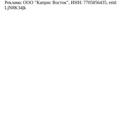
Реклама: ООО "Каприс Восток", ИНН: 7705856435, erid:
LjN8K34jk