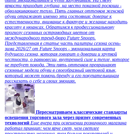
быть эмоциональным и чуть задумчивым. На смену
яркости приходит глубина, на место показной роскоши -
обволакивающее тепло. Пять главных оттенков женской
обуви отражают именно эти состояния: доверие к
естественности, внимание к фактуре и желание находить
красоту в нюансах. Обратимся к профессиональному
прогнозу сезонных остромодных цветов от
международного тренд-бюро Future Snoops.
Представленная в статье часть палитры сезона осень-
зима 2026/27 от Future Snoops - эмоциональная карта
будущего сезона, которая говорит о доверии и хрупкой
честности, о равновесии, внутренней силе и тепле, которое
не требует повода. Эти пять оттенков превращают
сезонные модели обуви в своеобразный цветовой язык,
который может помочь бренду и его покупательницам
рассказать о себе и своих эмоциях.
Пересматриваем классические стандарты
освещения торгового зала через призму современных
технологий
Еще вчера при освещении розничного магазина
работал принцип: чем ярче свет, чем светлее
пространство магазина, тем больше покупателей и