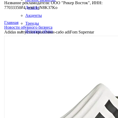
Название рекламодателя: ООО "Рикер Восток", ИНН:
7703335074, erid: LjN8K37Ko
Дизайн
Акценты
Главная
Тренды
Новости обувного бизнеса
Истории обуви
Adidas выпустил кроссовки-сабо adiFom Superstar
Производство