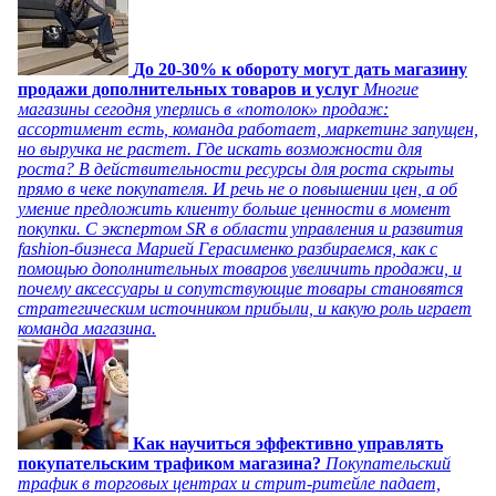
До 20-30% к обороту могут дать магазину
продажи дополнительных товаров и услуг
Многие
магазины сегодня уперлись в «потолок» продаж:
ассортимент есть, команда работает, маркетинг запущен,
но выручка не растет. Где искать возможности для
роста? В действительности ресурсы для роста скрыты
прямо в чеке покупателя. И речь не о повышении цен, а об
умение предложить клиенту больше ценности в момент
покупки. С экспертом SR в области управления и развития
fashion-бизнеса Марией Герасименко разбираемся, как с
помощью дополнительных товаров увеличить продажи, и
почему аксессуары и сопутствующие товары становятся
стратегическим источником прибыли, и какую роль играет
команда магазина.
Как научиться эффективно управлять
покупательским трафиком магазина?
Покупательский
трафик в торговых центрах и стрит-ритейле падает,