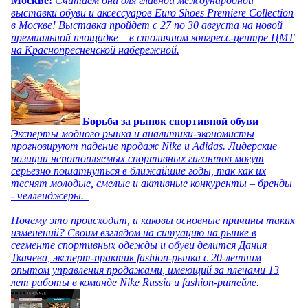
Москве!
Считаем дни для главной международной
выставки обуви и аксессуаров Euro Shoes Premiere Collection
в Москве! Выставка пройдет с 27 по 30 августа на новой
премиальной площадке – в столичном конгресс-центре ЦМТ
на Краснопресненской набережной.
Борьба за рынок спортивной обуви
Эксперты модного рынка и аналитики-экономисты
прогнозируют падение продаж Nike и Adidas. Лидерские
позиции непотопляемых спортивных гигантов могут
серьезно пошатнуться в ближайшие годы, так как их
теснят молодые, смелые и активные конкуренты – бренды
- челленджеры.
Почему это происходит, и каковы основные причины таких
изменений? Своим взглядом на ситуацию на рынке в
сегменте спортивных одежды и обуви делится Дания
Ткачева, эксперт-практик fashion-рынка с 20-летним
опытом управления продажами, имеющий за плечами 13
лет работы в команде Nike Russia и fashion-ритейле.