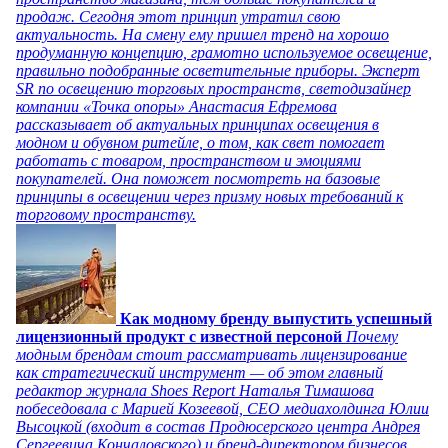
продаж. Сегодня этот принцип утратил свою
актуальность. На смену ему пришел тренд на хорошо
продуманную концепцию, грамотно используемое освещение,
правильно подобранные осветительные приборы. Эксперт
SR по освещению торговых пространств, светодизайнер
компании «Точка опоры» Анастасия Ефремова
рассказывает об актуальных принципах освещения в
модном и обувном ритейле, о том, как свет помогает
работать с товаром, пространством и эмоциями
покупателей. Она поможет посмотреть на базовые
принципы в освещении через призму новых требований к
торговому пространству.
Как модному бренду выпустить успешный
лицензионный продукт с известной персоной
Почему
модным брендам стоит рассматривать лицензирование
как стратегический инструмент — об этом главный
редактор журнала Shoes Report Наталья Тимашова
побеседовала с Марией Козеевой, СЕО медиахолдинга Юлии
Высоцкой (входит в состав Продюсерского центра Андрея
Сергеевича Кончаловского) и бренд-директором бизнесов