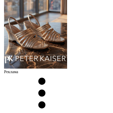
соответствует сегодняшнему тренду на
сникерины (гибридный вариант балеток и
кроссовок обтекаемой формы и с тонкой подошвой).
Но в модели Miu Miu Bubble присутствует еще и…
05.08.2026
2624
Реклама