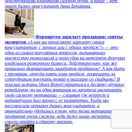
действующими клиентами салонов обуви, а какие – нет,
знает бизнес-консультант Анна Бочарова.
Формируем зарплату продавцов: советы
экспертов
«А как вы начисляете зарплату своим
консультантам, с личных или с общих продаж?» — это
один из самых популярных вопросов, вызывающих
множество разногласий и пересудов на интернет-форумах
владельцев розничного бизнеса. Действительно, как же
правильно формировать заработок продавцов? А как быть
с премиями, откуда взять план продаж, разрешать ли
сотрудникам покупать товар в магазине со скидками? В
поисках истины Shoes Report обратился к десятку обувных
ретейлеров, но ни одна компания не захотела раскрывать
свою систему мотивации — слишком уж непрост и
индивидуален был процесс ее разработки. Тогда мы
расспросили четырех бизнес-консультантов, и
окончательно убедились в том, что тема мотивации
продавцов очень сложна, ведь даже наши эксперты не
смогли прийти к единому мнению.