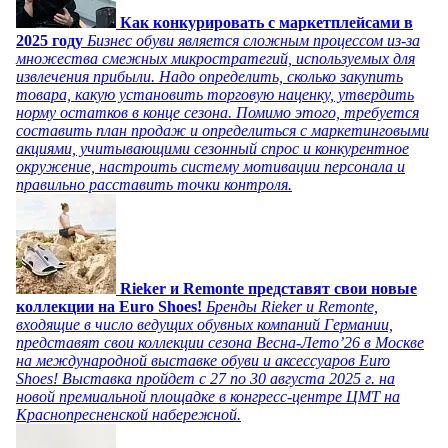
Как конкурировать с маркетплейсами в
2025 году
Бизнес обуви является сложным процессом из-за
множества смежных микростратегий, используемых для
извлечения прибыли. Надо определить, сколько закупить
товара, какую установить торговую наценку, утвердить
норму остатков в конце сезона. Помимо этого, требуется
составить план продаж и определиться с маркетинговыми
акциями, учитывающими сезонный спрос и конкурентное
окружение, настроить систему мотивации персонала и
правильно расставить точки контроля.
Rieker и Remonte представят свои новые
коллекции на Euro Shoes!
Бренды Rieker и Remonte,
входящие в число ведущих обувных компаний Германии,
представят свои коллекции сезона Весна-Лето’26 в Москве
на международной выставке обуви и аксессуаров Euro
Shoes! Выставка пройдет c 27 по 30 августа 2025 г. на
новой премиальной площадке в конгресс-центре ЦМТ на
Краснопресненской набережной.