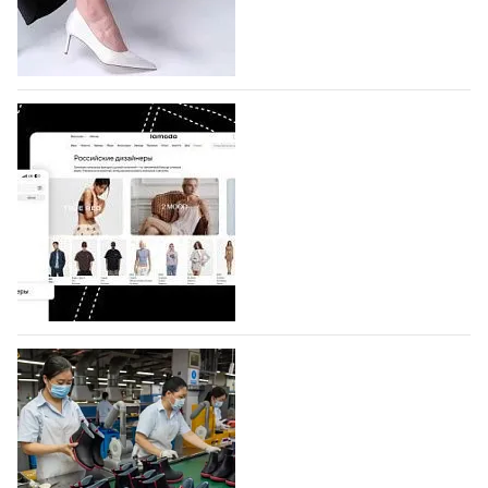
по 1 октября, уже подано 1047 заявок. Примерно
половину из них (494) прислали дизайнеры,
коллекции которых не были представлены в…
07.08.2026
576
BALLINA представит свои новинки на Euro
Shoes
Компания BALLINA Guangzhou Lihuang Footwear
Co., Ltd., основанная в 2011 году и расположенная в
Гуанчжоу, столице моды Китая, является
профессиональной обувной компанией,
объединяющей разработку, производство и…
07.08.2026
431
На платформе Lamoda - новый раздел и
условия продвижения локальных
дизайнерских марок
Российский маркетплейс Lamoda решил обновить