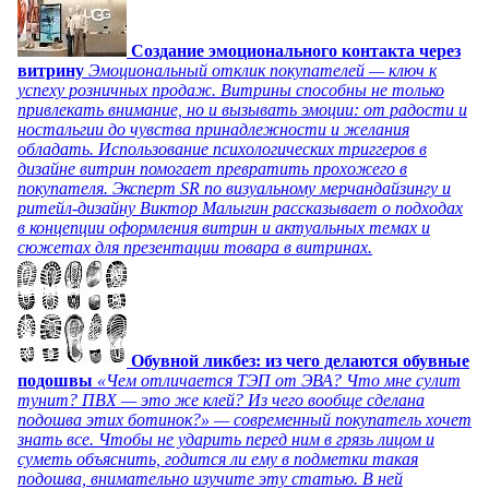
Создание эмоционального контакта через
витрину
Эмоциональный отклик покупателей — ключ к
успеху розничных продаж. Витрины способны не только
привлекать внимание, но и вызывать эмоции: от радости и
ностальгии до чувства принадлежности и желания
обладать. Использование психологических триггеров в
дизайне витрин помогает превратить прохожего в
покупателя. Эксперт SR по визуальному мерчандайзингу и
ритейл-дизайну Виктор Малыгин рассказывает о подходах
в концепции оформления витрин и актуальных темах и
сюжетах для презентации товара в витринах.
Обувной ликбез: из чего делаются обувные
подошвы
«Чем отличается ТЭП от ЭВА? Что мне сулит
тунит? ПВХ — это же клей? Из чего вообще сделана
подошва этих ботинок?» — современный покупатель хочет
знать все. Чтобы не ударить перед ним в грязь лицом и
суметь объяснить, годится ли ему в подметки такая
подошва, внимательно изучите эту статью. В ней