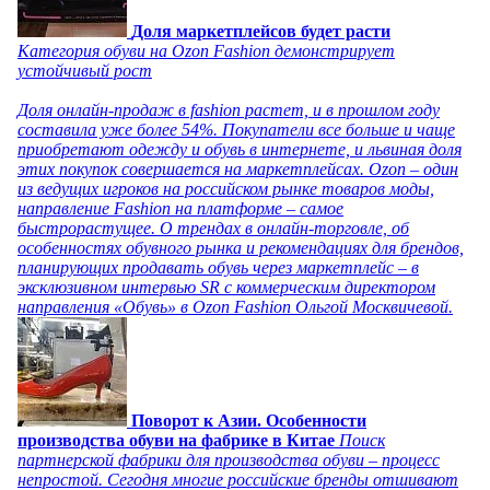
Доля маркетплейсов будет расти
Категория обуви на Ozon Fashion демонстрирует
устойчивый рост
Доля онлайн-продаж в fashion растет, и в прошлом году
составила уже более 54%. Покупатели все больше и чаще
приобретают одежду и обувь в интернете, и львиная доля
этих покупок совершается на маркетплейсах. Ozon – один
из ведущих игроков на российском рынке товаров моды,
направление Fashion на платформе – самое
быстрорастущее. О трендах в онлайн-торговле, об
особенностях обувного рынка и рекомендациях для брендов,
планирующих продавать обувь через маркетплейс – в
эксклюзивном интервью SR с коммерческим директором
направления «Обувь» в Ozon Fashion Ольгой Москвичевой.
Поворот к Азии. Особенности
производства обуви на фабрике в Китае
Поиск
партнерской фабрики для производства обуви – процесс
непростой. Сегодня многие российские бренды отшивают