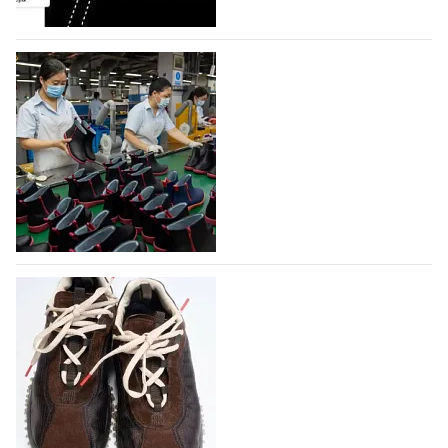
объединяющей разработку, производство и…
07.08.2026
275
На платформе Lamoda - новый раздел и
условия продвижения локальных
дизайнерских марок
Российский маркетплейс Lamoda решил обновить
раздел для продажи продукции локальных
дизайнерских марок одежды, обуви и аксессуаров.
Бренды также получат маркетинговую…
06.08.2026
450
Объем мирового производства обуви в
2025 году практически не увеличился
В 2025 году мировое производство обуви
практически не изменилось, зафиксировав
незначительный рост на 0,1% до 24,6 млрд пар, -
данные опубликованы в аналитическом вестнике