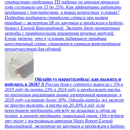
статистике отдельных ТЦ падение по итогам прошлого
года составило от 15 до 25%. Как эффективно работать
продавцам с покупателями в таких непростых условиях?
Подробно разбираем стратегии сервиса при низком
трафике с экспертом SR по закупкам и продажам в fashion-
бизнесе Еленой Виноградовой. Эксперт дает проверенные
методы с практическими примерами речевых модулей.
Елена уверена, что в условиях падающего трафика
качественный сервис становится главным конкурентным
преимуществом для обувной
Офлайн vs маркетплейсы: как выжить и
победить в 2026?
В России доля e commerce выросла с 5% в
2019 году до почти 23% в 2024 году и продолжает расти,
по прогнозам аналитиков рынка электронной коммерции, к
2029 году составит более 30%. Офлайн-ритейл же может
не просто выжить, а расти на 20-30% в год, если
перестанет предлагать одежду на вешалках и обувь на
полках, и начнет продавать уникальный опыт. Обсуждаем
эту тему с постоянным автором Shoes Report Еленой
Виноградовой, экспертом по закупкам и продажам в fashion-