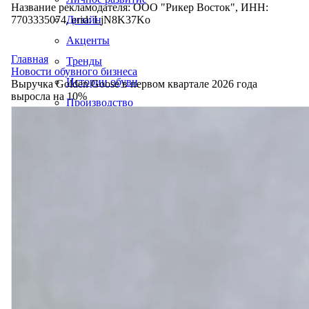
Название рекламодателя: ООО "Рикер Восток", ИНН:
7703335074, erid: LjN8K37Ko
Дизайн
Акценты
Главная
Тренды
Новости обувного бизнеса
Истории обуви
Выручка Golden Goose в первом квартале 2026 года
выросла на 10%
Производство