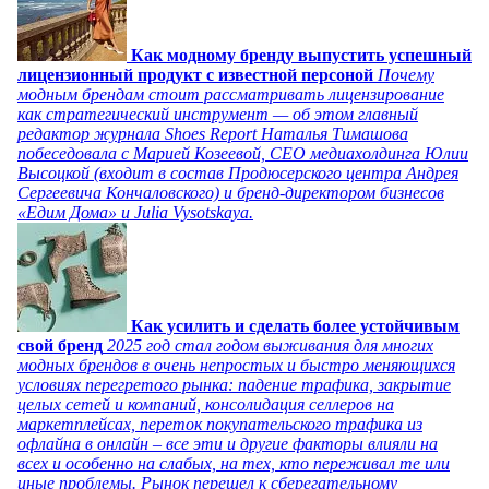
Как модному бренду выпустить успешный
лицензионный продукт с известной персоной
Почему
модным брендам стоит рассматривать лицензирование
как стратегический инструмент — об этом главный
редактор журнала Shoes Report Наталья Тимашова
побеседовала с Марией Козеевой, СЕО медиахолдинга Юлии
Высоцкой (входит в состав Продюсерского центра Андрея
Сергеевича Кончаловского) и бренд-директором бизнесов
«Едим Дома» и Julia Vysotskaya.
Как усилить и сделать более устойчивым
свой бренд
2025 год стал годом выживания для многих
модных брендов в очень непростых и быстро меняющихся
условиях перегретого рынка: падение трафика, закрытие
целых сетей и компаний, консолидация селлеров на
маркетплейсах, переток покупательского трафика из
офлайна в онлайн – все эти и другие факторы влияли на
всех и особенно на слабых, на тех, кто переживал те или
иные проблемы. Рынок перешел к сберегательному