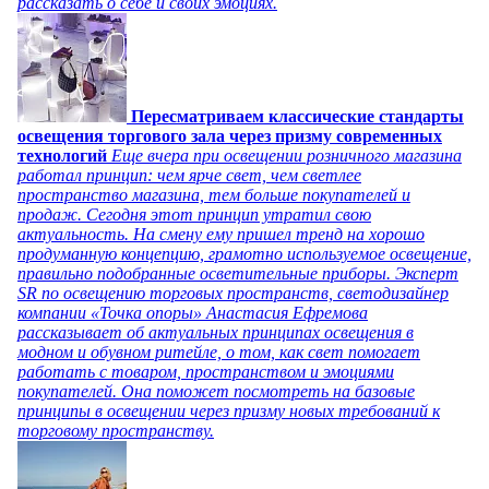
рассказать о себе и своих эмоциях.
Пересматриваем классические стандарты
освещения торгового зала через призму современных
технологий
Еще вчера при освещении розничного магазина
работал принцип: чем ярче свет, чем светлее
пространство магазина, тем больше покупателей и
продаж. Сегодня этот принцип утратил свою
актуальность. На смену ему пришел тренд на хорошо
продуманную концепцию, грамотно используемое освещение,
правильно подобранные осветительные приборы. Эксперт
SR по освещению торговых пространств, светодизайнер
компании «Точка опоры» Анастасия Ефремова
рассказывает об актуальных принципах освещения в
модном и обувном ритейле, о том, как свет помогает
работать с товаром, пространством и эмоциями
покупателей. Она поможет посмотреть на базовые
принципы в освещении через призму новых требований к
торговому пространству.