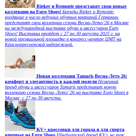
Rieker и Remonte представят свои новые
коллекции на Euro Shoes!
Бренды Rieker и Remonte,
входящие в число ведущих обувных компаний Германии,
представят свои коллекции сезона Весна-Лето’26 в Москве
на международной выставке обуви и аксессуаров Euro
Shoes! Выставка пройдет c 27 по 30 августа 2025 г. на
новой премиальной площадке в конгресс-центре ЦМТ на
Краснопресненской набережной.
Новая коллекция Tamaris Весна-Лето 26:
комфорт и элегантность в каждой модели
Немецкий
бренд обуви и аксессуаров Tamaris представит новую
коллекцию сезона Весна–Лето’ 26 на выставке Euro Shoes в
Москве, с 27 по 30 августа.
KV+ кроссовки для города и для спорта
впервые на Euro Shoes
Швейцарский бренд KV+ не так