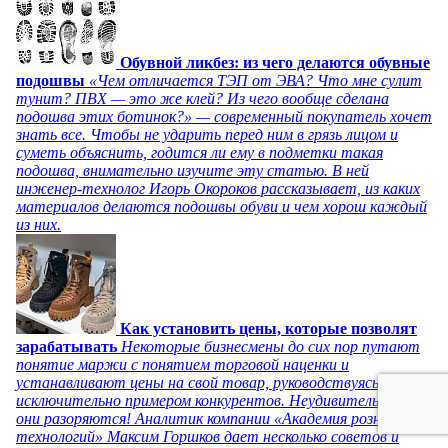
Обувной ликбез: из чего делаются обувные
подошвы
«Чем отличается ТЭП от ЭВА? Что мне сулит
тунит? ПВХ — это же клей? Из чего вообще сделана
подошва этих ботинок?» — современный покупатель хочет
знать все. Чтобы не ударить перед ним в грязь лицом и
суметь объяснить, годится ли ему в подметки такая
подошва, внимательно изучите эту статью. В ней
инженер-технолог Игорь Окороков рассказывает, из каких
материалов делаются подошвы обуви и чем хорош каждый
из них.
Как установить цены, которые позволят
зарабатывать
Некоторые бизнесмены до сих пор путают
понятие маржи с понятием торговой наценки и
устанавливают цены на свой товар, руководствуясь
исключительно примером конкурентов. Неудивительно, что
они разоряются! Аналитик компании «Академия розничных
технологий» Максим Горшков дает несколько советов и