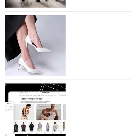
На участие в Московской неделе моды
подано 1047 заявок
На участие в седьмой Московской неделе моды,
которая пройдет в российской столице с 26 сентября
по 1 октября, уже подано 1047 заявок. Примерно
половину из них (494) прислали дизайнеры,
коллекции которых не были представлены в…
07.08.2026
361
BALLINA представит свои новинки на Euro
Shoes
Компания BALLINA Guangzhou Lihuang Footwear
Co., Ltd., основанная в 2011 году и расположенная в
Гуанчжоу, столице моды Китая, является
профессиональной обувной компанией,