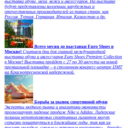
выставка обуви, меха, кожи и аксессуаров. На выставке
будут представлены коллекции зарубежных и
отечественных производителей из таких стран, как
Россия, Турция, Германия, Италия, Казахстан и др.
Всего месяц до выставки Euro Shoes в
Москве!
Считаем дни для главной международной
выставки обуви и аксессуаров Euro Shoes Premiere Collection
в Москве! Выставка пройдет с 27 по 30 августа на новой
премиальной площадке – в столичном конгресс-центре ЦМТ
на Краснопресненской набережной.
Борьба за рынок спортивной обуви
Эксперты модного рынка и аналитики-экономисты
прогнозируют падение продаж Nike и Adidas. Лидерские
позиции непотопляемых спортивных гигантов могут
серьезно пошатнуться в ближайшие годы, так как их
теснят молодые, смелые и активные конкуренты – бренды