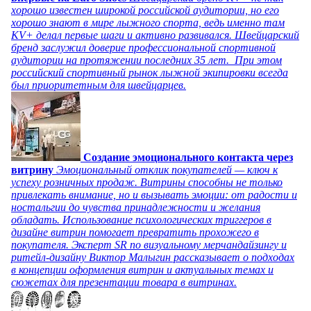
хорошо известен широкой российской аудитории, но его
хорошо знают в мире лыжного спорта, ведь именно там
KV+ делал первые шаги и активно развивался. Швейцарский
бренд заслужил доверие профессиональной спортивной
аудитории на протяжении последних 35 лет. При этом
российский спортивный рынок лыжной экипировки всегда
был приоритетным для швейцарцев.
Создание эмоционального контакта через
витрину
Эмоциональный отклик покупателей — ключ к
успеху розничных продаж. Витрины способны не только
привлекать внимание, но и вызывать эмоции: от радости и
ностальгии до чувства принадлежности и желания
обладать. Использование психологических триггеров в
дизайне витрин помогает превратить прохожего в
покупателя. Эксперт SR по визуальному мерчандайзингу и
ритейл-дизайну Виктор Малыгин рассказывает о подходах
в концепции оформления витрин и актуальных темах и
сюжетах для презентации товара в витринах.