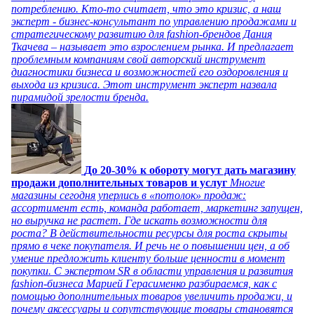
потреблению. Кто-то считает, что это кризис, а наш
эксперт - бизнес-консультант по управлению продажами и
стратегическому развитию для fashion-брендов Дания
Ткачева – называет это взрослением рынка. И предлагает
проблемным компаниям свой авторский инструмент
диагностики бизнеса и возможностей его оздоровления и
выхода из кризиса. Этот инструмент эксперт назвала
пирамидой зрелости бренда.
До 20-30% к обороту могут дать магазину
продажи дополнительных товаров и услуг
Многие
магазины сегодня уперлись в «потолок» продаж:
ассортимент есть, команда работает, маркетинг запущен,
но выручка не растет. Где искать возможности для
роста? В действительности ресурсы для роста скрыты
прямо в чеке покупателя. И речь не о повышении цен, а об
умение предложить клиенту больше ценности в момент
покупки. С экспертом SR в области управления и развития
fashion-бизнеса Марией Герасименко разбираемся, как с
помощью дополнительных товаров увеличить продажи, и
почему аксессуары и сопутствующие товары становятся