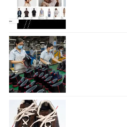
На платформе Lamoda - новый раздел и усл
дизайнерских марок
Российский маркетплейс Lamoda решил обновить разде
марок одежды, обуви и аксессуаров. Бренды также по
06.08.2026
320
Объем мирового производства обуви в 2025 г
В 2025 году мировое производство обуви практически н
на 0,1% до 24,6 млрд пар, - данные опубликованы в а