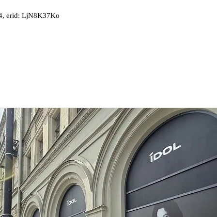
, erid: LjN8K37Ko