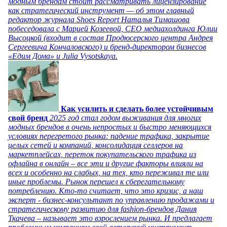
модным брендам стоит рассматривать лицензирование
как стратегический инструмент — об этом главный
редактор журнала Shoes Report Наталья Тимашова
побеседовала с Марией Козеевой, СЕО медиахолдинга Юлии
Высоцкой (входит в состав Продюсерского центра Андрея
Сергеевича Кончаловского) и бренд-директором бизнесов
«Едим Дома» и Julia Vysotskaya.
Как усилить и сделать более устойчивым
свой бренд
2025 год стал годом выживания для многих
модных брендов в очень непростых и быстро меняющихся
условиях перегретого рынка: падение трафика, закрытие
целых сетей и компаний, консолидация селлеров на
маркетплейсах, переток покупательского трафика из
офлайна в онлайн – все эти и другие факторы влияли на
всех и особенно на слабых, на тех, кто переживал те или
иные проблемы. Рынок перешел к сберегательному
потреблению. Кто-то считает, что это кризис, а наш
эксперт - бизнес-консультант по управлению продажами и
стратегическому развитию для fashion-брендов Дания
Ткачева – называет это взрослением рынка. И предлагает