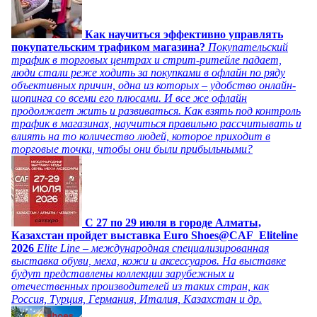
Как научиться эффективно управлять
покупательским трафиком магазина?
Покупательский
трафик в торговых центрах и стрит-ритейле падает,
люди стали реже ходить за покупками в офлайн по ряду
объективных причин, одна из которых – удобство онлайн-
шопинга со всеми его плюсами. И все же офлайн
продолжает жить и развиваться. Как взять под контроль
трафик в магазинах, научиться правильно рассчитывать и
влиять на то количество людей, которое приходит в
торговые точки, чтобы они были прибыльными?
C 27 по 29 июля в городе Алматы,
Казахстан пройдет выставка Euro Shoes@CAF_Eliteline
2026
Elite Line – международная специализированная
выставка обуви, меха, кожи и аксессуаров. На выставке
будут представлены коллекции зарубежных и
отечественных производителей из таких стран, как
Россия, Турция, Германия, Италия, Казахстан и др.