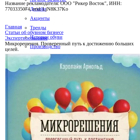
Название рекламодателя: ООО "Рикер Восток", ИНН:
7703335074, erid: LjN8K37Ko
Дизайн
Акценты
Главная
Тренды
Статьи об обувном бизнесе
Истории обуви
Экспертное мнение
Микрорешения. Проверенный путь к достижению больших
Производство
целей.