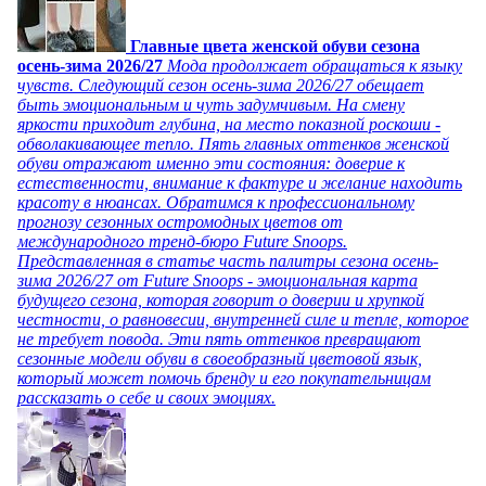
Главные цвета женской обуви сезона
осень-зима 2026/27
Мода продолжает обращаться к языку
чувств. Следующий сезон осень-зима 2026/27 обещает
быть эмоциональным и чуть задумчивым. На смену
яркости приходит глубина, на место показной роскоши -
обволакивающее тепло. Пять главных оттенков женской
обуви отражают именно эти состояния: доверие к
естественности, внимание к фактуре и желание находить
красоту в нюансах. Обратимся к профессиональному
прогнозу сезонных остромодных цветов от
международного тренд-бюро Future Snoops.
Представленная в статье часть палитры сезона осень-
зима 2026/27 от Future Snoops - эмоциональная карта
будущего сезона, которая говорит о доверии и хрупкой
честности, о равновесии, внутренней силе и тепле, которое
не требует повода. Эти пять оттенков превращают
сезонные модели обуви в своеобразный цветовой язык,
который может помочь бренду и его покупательницам
рассказать о себе и своих эмоциях.