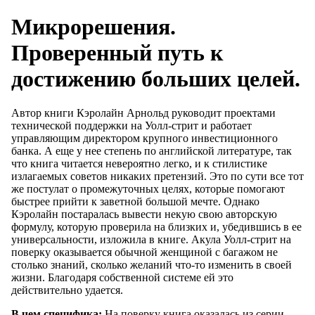
Микрорешения.
Проверенный путь к
достижению больших целей.
Автор книги Кэролайн Арнольд руководит проектами
технической поддержки на Уолл-стрит и работает
управляющим директором крупного инвестиционного
банка. А еще у нее степень по английской литературе, так
что книга читается невероятно легко, и к стилистике
излагаемых советов никаких претензий. Это по сути все тот
же постулат о промежуточных целях, которые помогают
быстрее прийти к заветной большой мечте. Однако
Кэролайн постаралась вывести некую свою авторскую
формулу, которую проверила на близких и, убедившись в ее
универсальности, изложила в книге. Акула Уолл-стрит на
поверку оказывается обычной женщиной с багажом не
столько знаний, сколько желаний что-то изменить в своей
жизни. Благодаря собственной системе ей это
действительно удается.
В чем специфика:
На поверку книга оказалась из серии