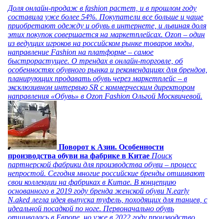
Доля онлайн-продаж в fashion растет, и в прошлом году
составила уже более 54%. Покупатели все больше и чаще
приобретают одежду и обувь в интернете, и львиная доля
этих покупок совершается на маркетплейсах. Ozon – один
из ведущих игроков на российском рынке товаров моды,
направление Fashion на платформе – самое
быстрорастущее. О трендах в онлайн-торговле, об
особенностях обувного рынка и рекомендациях для брендов,
планирующих продавать обувь через маркетплейс – в
эксклюзивном интервью SR с коммерческим директором
направления «Обувь» в Ozon Fashion Ольгой Москвичевой.
Поворот к Азии. Особенности
производства обуви на фабрике в Китае
Поиск
партнерской фабрики для производства обуви – процесс
непростой. Сегодня многие российские бренды отшивают
свои коллекции на фабриках в Китае. В концепцию
основанного в 2019 году бренда женской обуви N.early
N.aked легла идея выпуска туфель, походящих для танцев, с
идеальной посадкой по ноге. Первоначально обувь
отшивалась в Европе, но уже в 2022 году производство