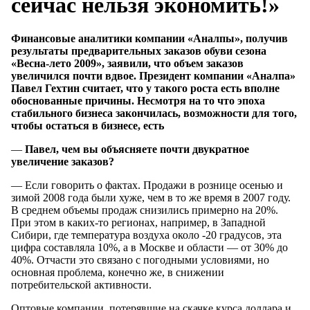
сейчас нельзя экономить!»
Финансовые аналитики компании «Аналпы», получив
результаты предварительных заказов обуви сезона
«Весна-лето
2009», заявили, что объем заказов
увеличился почти вдвое. Президент компании «Аналпа»
Павел Гехтин считает, что
у такого
роста есть вполне
обоснованные причины. Несмотря
на то что
эпоха
стабильного бизнеса закончилась, возможности для того,
чтобы остаться
в бизнесе
, есть
—
Павел, чем
вы объясняете
почти двукратное
увеличение заказов?
— Если говорить о фактах. Продажи в рознице осенью и
зимой 2008 года были хуже, чем в то же время в 2007 году.
В среднем объемы продаж снизились примерно на 20%.
При этом в каких-то регионах, например, в Западной
Сибири, где температура воздуха около -20 градусов, эта
цифра составляла 10%, а в Москве и области — от 30% до
40%. Отчасти это связано с погодными условиями, но
основная проблема, конечно же, в снижении
потребительской активности.
Оптовые компании, потерявшие на скачке курса доллара и