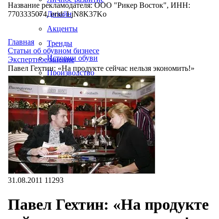
Название рекламодателя: ООО "Рикер Восток", ИНН:
7703335074, erid: LjN8K37Ko
Дизайн
Акценты
Главная
Тренды
Статьи об обувном бизнесе
Истории обуви
Экспертное мнение
Павел Гехтин: «На продукте сейчас нельзя экономить!»
Производство
31.08.2011
11293
Павел Гехтин: «На продукте