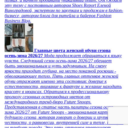
полках, и начнет продавать уникальный опыт. Обсуждаем
эту тему с постоянным автором Shoes Report Еленой
Виноградовой, экспертом по закупкам и продажам в fashion-
бизнесе, автором блога для ритейла и байеров Fashion
Business Blog.
Главные цвета женской обуви сезона
осень-зима 2026/27
Мода продолжает обращаться к языку
чувств. Следующий сезон осень-зима 2026/27 обещает
быть эмоциональным и чуть задумчивым. На смену
яркости приходит глубина, на место показной роскоши -
обволакивающее тепло. Пять главных оттенков женской
обуви отражают именно эти состояния: доверие к
естественности, внимание к фактуре и желание находить
красоту в нюансах. Обратимся к профессиональному
прогнозу сезонных остромодных цветов от
международного тренд-бюро Future Snoops.
Представленная в статье часть палитры сезона осень-
зима 2026/27 от Future Snoops - эмоциональная карта
будущего сезона, которая говорит о доверии и хрупкой
честности, о равновесии, внутренней силе и тепле, которое
не требует повода. Эти пять оттенков превращают