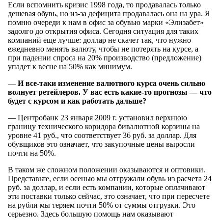
Если вспомнить кризис 1998 года, то продавалась только
дешевая обувь, но из-за дефицита продавалась она на ура. Я
помню очереди к нам в офис за обувью марки «Элизабет»
задолго до открытия офиса. Сегодня ситуация для таких
компаний еще лучше: доллар не скачет так, что нужно
ежедневно менять валюту, чтобы не потерять на курсе, а
при падении спроса на 20% производство (предложение)
упадет к весне на 50% как минимум.
—
И все-таки
изменение валютного курса очень сильно
волнует ретейлеров.
У вас
есть
какие-то
прогнозы —
что
будет
с курсом
и как
работать дальше?
— Центробанк 23 января 2009 г. установил верхнюю
границу технического коридора бивалютной корзины на
уровне 41 руб., что соответствует 36 руб. за доллар. Для
обувщиков это означает, что закупочные цены выросли
почти на 50%.
В таком же сложном положении оказываются и оптовики.
Представьте, если осенью мы отгружали обувь из расчета 24
руб. за доллар, и если есть компании, которые оплачивают
эти поставки только сейчас, это означает, что при пересчете
на рубли мы теряем почти 50% от суммы отгрузки. Это
серьезно. Здесь большую помощь нам оказывают