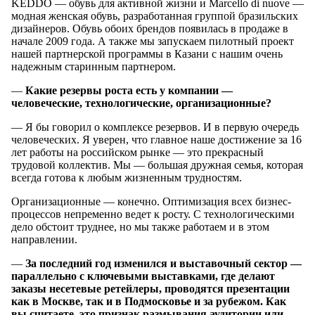
KEDDO — обувь для активной жизни и Marcello di nuove —
модная женская обувь, разработанная группой бразильских
дизайнеров. Обувь обоих брендов появилась в продаже в
начале 2009 года. А также мы запускаем пилотный проект
нашей партнерской программы в Казани с нашим очень
надежным старинным партнером.
—
Какие резервы роста есть
у компании
—
человеческие, технологические, организационные?
— Я бы говорил о комплексе резервов. И в первую очередь
человеческих. Я уверен, что главное наше достижение за 16
лет работы на российском рынке — это прекрасный
трудовой коллектив. Мы — большая дружная семья, которая
всегда готова к любым жизненным трудностям.
Организационные — конечно. Оптимизация всех бизнес-
процессов непременно ведет к росту. С технологическими
дело обстоит труднее, но мы также работаем и в этом
направлении.
—
За последний
год изменился
и выставочный
сектор —
параллельно
с ключевыми
выставками, где делают
заказы несетевые ретейлеры, проводятся презентации
как
в Москве
, так
и в Подмосковье
и за рубежом
. Как
вы считаете
, это признак размывания аудитории или