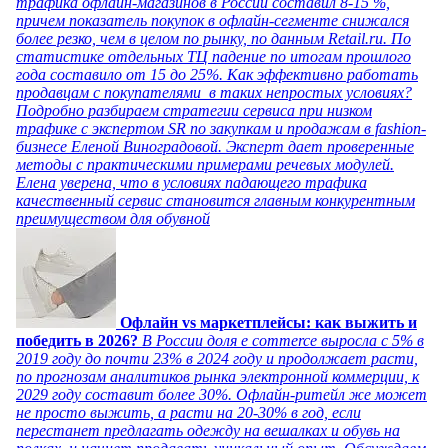
трафика офлайн-магазинов в России составил 8-15 %,
причем показатель покупок в офлайн-сегменте снижался
более резко, чем в целом по рынку, по данным Retail.ru. По
статистике отдельных ТЦ падение по итогам прошлого
года составило от 15 до 25%. Как эффективно работать
продавцам с покупателями в таких непростых условиях?
Подробно разбираем стратегии сервиса при низком
трафике с экспертом SR по закупкам и продажам в fashion-
бизнесе Еленой Виноградовой. Эксперт дает проверенные
методы с практическими примерами речевых модулей.
Елена уверена, что в условиях падающего трафика
качественный сервис становится главным конкурентным
преимуществом для обувной
Офлайн vs маркетплейсы: как выжить и
победить в 2026?
В России доля e commerce выросла с 5% в
2019 году до почти 23% в 2024 году и продолжает расти,
по прогнозам аналитиков рынка электронной коммерции, к
2029 году составит более 30%. Офлайн-ритейл же может
не просто выжить, а расти на 20-30% в год, если
перестанет предлагать одежду на вешалках и обувь на