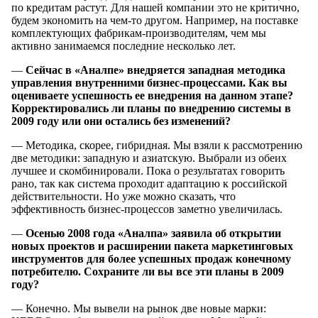
по кредитам растут. Для нашей компании это не критично,
будем экономить на чем-то другом. Например, на поставке
комплектующих фабрикам-производителям, чем мы
активно занимаемся последние несколько лет.
—
Сейчас в «Аналпе» внедряется западная методика
управления внутренними
бизнес-процессами
. Как
вы
оцениваете
успешность
ее внедрения
на данном
этапе?
Корректировались ли
планы
по внедрению
системы
в
2009
году или они остались без изменений?
— Методика, скорее, гибридная. Мы взяли к рассмотрению
две методики: западную и азиатскую. Выбрали из обеих
лучшее и скомбинировали. Пока о результатах говорить
рано, так как система проходит адаптацию к российской
действительности. Но уже можно сказать, что
эффективность бизнес-процессов заметно увеличилась.
—
Осенью 2008 года «Аналпа» заявила
об открытии
новых проектов
и расширении
пакета маркетинговых
инструментов для более успешных продаж конечному
потребителю.
Сохраните ли
вы все
эти планы
в 2009
году?
— Конечно. Мы вывели на рынок две новые марки: