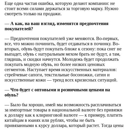
Еще одна частая ошибка, которую делают компании: не
стоит всеми силами держаться за торговую марку. Нужно
смотреть только на продажи.
—
А как
,
на ваш
взгляд, изменятся предпочтения
покупателей?
— Предпочтения покупателей уже меняются. Во-первых,
все, что можно починить, будет отдаваться в починку. Во-
вторых, обувь будут покупать ближе к сезону: пока снег не
выпадет, обувь с натуральным мехом брать не будут, а там,
глядишь, и скидки начнутся. Молодежь будет продолжать
покупать модную обувь, но более низких ценовых
сегментов. Наступает время искусственных материалов:
стрейчевые сапоги, текстильные босоножки, сатин и
искусственные кожи — тренд всех кризисных ситуаций.
—
Что будет
с оптовыми
и розничными
ценами
на
обувь
?
— Было бы хорошо, имей мы возможность расплачиваться
за импортные товары в национальной валюте без привязки
к доллару как к клиринговой валюте — к примеру, платить
китайцам в юанях или рублях, чтобы не быть
привязанными к курсу доллара, который растет. Тогда цены