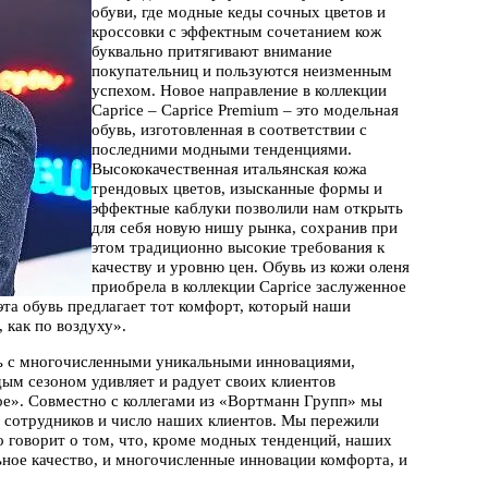
обуви, где модные кеды сочных цветов и
кроссовки с эффектным сочетанием кож
буквально притягивают внимание
покупательниц и пользуются неизменным
успехом. Новое направление в коллекции
Caprice – Caprice Premium – это модельная
обувь, изготовленная в соответствии с
последними модными тенденциями.
Высококачественная итальянская кожа
трендовых цветов, изысканные формы и
эффектные каблуки позволили нам открыть
для себя новую нишу рынка, сохранив при
этом традиционно высокие требования к
качеству и уровню цен. Обувь из кожи оленя
приобрела в коллекции Caprice заслуженное
эта обувь предлагает тот комфорт, который наши
 как по воздуху».
сь c многочисленными уникальными инновациями,
дым сезоном удивляет и радует своих клиентов
ое». Совместно с коллегами из «Вортманн Групп» мы
х сотрудников и число наших клиентов. Мы пережили
о говорит о том, что, кроме модных тенденций, наших
льное качество, и многочисленные инновации комфорта, и