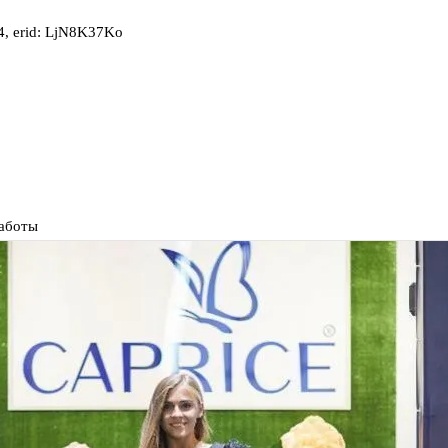
, erid: LjN8K37Ko
работы