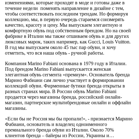
изменениями, которые проходят в моде и готовы даже в
течение недели поменять направление в дизайне с тем,
чтобы соответствовать последним трендам. Но формируя
коллекцию, мы, в первую очередь стараемся соизмерять
качество, красоту и цену. Мы выпускаем элегантную и
комфортную обувь под собственным брендом. Но на своей
фабрике в Италии мы также отшиваем обувь и для других
люксовых марок, таких например, как Gucci, Louis Vuitton.
В год мы выпускаем около 45 тыс пар обуви, и хочу
отметить, что вся наша обувь - ручной работы.
Компания Marino Fabiani основана в 1979 году в Италии.
Под брендом Marino Fabiani выпускается женская
элегантная обувь сегмента «премиум». Основатель бренда
Марино Фабиани сам лично участвует в формировании
коллекций обуви. Фирменные бутики бренда открыты в
разных странах мира. В России обувь Marino Fabiani
продается через магазины бренда, российский онлайн-
магазин, партнерские мультибрендовые онлайн и оффлайн
магазины.
«Если бы не Россия мы бы пропали!», - признается Марино
Фабиани, основатель и владелец одноименного
премиального бренда обуви из Италии. Около 70%
клиентов бренда – байеры из России, Украины и…