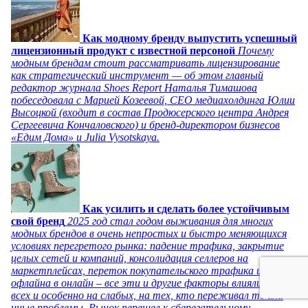
Как модному бренду выпустить успешный
лицензионный продукт с известной персоной
Почему
модным брендам стоит рассматривать лицензирование
как стратегический инструмент — об этом главный
редактор журнала Shoes Report Наталья Тимашова
побеседовала с Марией Козеевой, СЕО медиахолдинга Юлии
Высоцкой (входит в состав Продюсерского центра Андрея
Сергеевича Кончаловского) и бренд-директором бизнесов
«Едим Дома» и Julia Vysotskaya.
Как усилить и сделать более устойчивым
свой бренд
2025 год стал годом выживания для многих
модных брендов в очень непростых и быстро меняющихся
условиях перегретого рынка: падение трафика, закрытие
целых сетей и компаний, консолидация селлеров на
маркетплейсах, переток покупательского трафика из
офлайна в онлайн – все эти и другие факторы влияли на
всех и особенно на слабых, на тех, кто переживал те или
иные проблемы. Рынок перешел к сберегательному