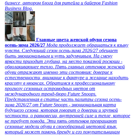
бизнесе, автором блога для ритейла и байеров Fashion
Business Blog.
Главные цвета женской обуви сезона
осень-зима 2026/27
Мода продолжает обращаться к языку
чувств. Следующий сезон осень-зима 2026/27 обещает
быть эмоциональным и чуть задумчивым. На смену
яркости приходит глубина, на место показной роскоши -
обволакивающее тепло. Пять главных оттенков женской
обуви отражают именно эти состояния: доверие к
естественности, внимание к фактуре и желание находить
красоту в нюансах. Обратимся к профессиональному
прогнозу сезонных остромодных цветов от
международного тренд-бюро Future Snoops.
Представленная в статье часть палитры сезона осень-
зима 2026/27 от Future Snoops - эмоциональная карта
будущего сезона, которая говорит о доверии и хрупкой
честности, о равновесии, внутренней силе и тепле, которое
не требует повода. Эти пять оттенков превращают
сезонные модели обуви в своеобразный цветовой язык,
который может помочь бренду и его покупательницам