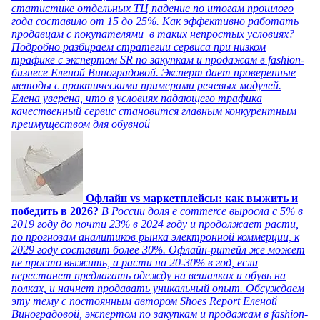
статистике отдельных ТЦ падение по итогам прошлого
года составило от 15 до 25%. Как эффективно работать
продавцам с покупателями в таких непростых условиях?
Подробно разбираем стратегии сервиса при низком
трафике с экспертом SR по закупкам и продажам в fashion-
бизнесе Еленой Виноградовой. Эксперт дает проверенные
методы с практическими примерами речевых модулей.
Елена уверена, что в условиях падающего трафика
качественный сервис становится главным конкурентным
преимуществом для обувной
Офлайн vs маркетплейсы: как выжить и
победить в 2026?
В России доля e commerce выросла с 5% в
2019 году до почти 23% в 2024 году и продолжает расти,
по прогнозам аналитиков рынка электронной коммерции, к
2029 году составит более 30%. Офлайн-ритейл же может
не просто выжить, а расти на 20-30% в год, если
перестанет предлагать одежду на вешалках и обувь на
полках, и начнет продавать уникальный опыт. Обсуждаем
эту тему с постоянным автором Shoes Report Еленой
Виноградовой, экспертом по закупкам и продажам в fashion-