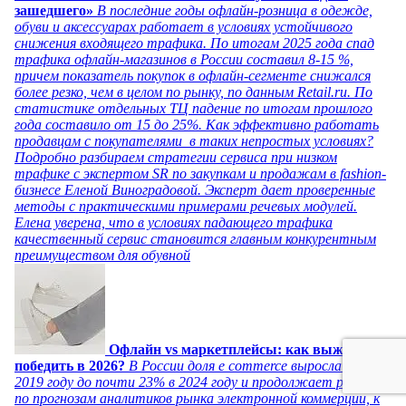
зашедшего»
В последние годы офлайн-розница в одежде,
обуви и аксессуарах работает в условиях устойчивого
снижения входящего трафика. По итогам 2025 года спад
трафика офлайн-магазинов в России составил 8-15 %,
причем показатель покупок в офлайн-сегменте снижался
более резко, чем в целом по рынку, по данным Retail.ru. По
статистике отдельных ТЦ падение по итогам прошлого
года составило от 15 до 25%. Как эффективно работать
продавцам с покупателями в таких непростых условиях?
Подробно разбираем стратегии сервиса при низком
трафике с экспертом SR по закупкам и продажам в fashion-
бизнесе Еленой Виноградовой. Эксперт дает проверенные
методы с практическими примерами речевых модулей.
Елена уверена, что в условиях падающего трафика
качественный сервис становится главным конкурентным
преимуществом для обувной
Офлайн vs маркетплейсы: как выжить и
победить в 2026?
В России доля e commerce выросла с 5% в
2019 году до почти 23% в 2024 году и продолжает расти,
по прогнозам аналитиков рынка электронной коммерции, к