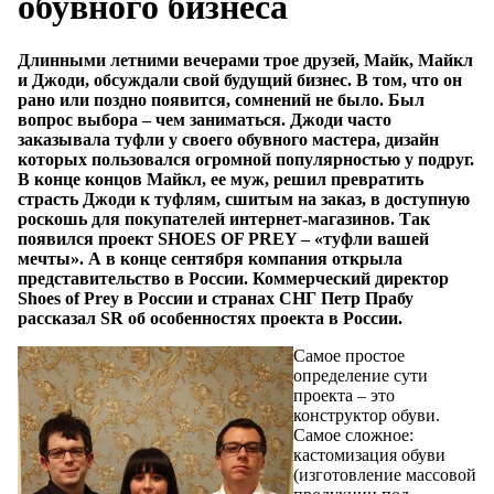
обувного бизнеса
Длинными летними вечерами трое друзей, Майк, Майкл
и Джоди, обсуждали свой будущий бизнес. В том, что он
рано или поздно появится, сомнений не было. Был
вопрос выбора – чем заниматься. Джоди часто
заказывала туфли у своего обувного мастера, дизайн
которых пользовался огромной популярностью у подруг.
В конце концов Майкл, ее муж, решил превратить
страсть Джоди к туфлям, сшитым на заказ, в доступную
роскошь для покупателей интернет-магазинов. Так
появился проект SHOES OF PREY – «туфли вашей
мечты». А в конце сентября компания открыла
представительство в России. Коммерческий директор
Shoes of Prey в России и странах СНГ Петр Прабу
рассказал SR об особенностях проекта в России.
Самое простое
определение сути
проекта – это
конструктор обуви.
Самое сложное:
кастомизация обуви
(изготовление массовой