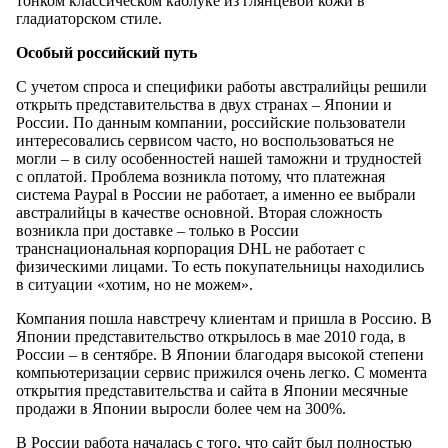
тонком классическом каблуке из глянцевой кожи в
гладиаторском стиле.
Особый российский путь
С учетом спроса и специфики работы австралийцы решили
открыть представительства в двух странах – Японии и
России. По данным компании, российские пользователи
интересовались сервисом часто, но воспользоваться не
могли – в силу особенностей нашей таможни и трудностей
с оплатой. Проблема возникла потому, что платежная
система Paypal в России не работает, а именно ее выбрали
австралийцы в качестве основной. Вторая сложность
возникла при доставке – только в России
транснациональная корпорация DHL не работает с
физическими лицами. То есть покупательницы находились
в ситуации «хотим, но не можем».
Компания пошла навстречу клиентам и пришла в Россию. В
Японии представительство открылось в мае 2010 года, в
России – в сентябре. В Японии благодаря высокой степени
компьютеризации сервис прижился очень легко. С момента
открытия представительства и сайта в Японии месячные
продажи в Японии выросли более чем на 300%.
В России работа началась с того, что сайт был полностью