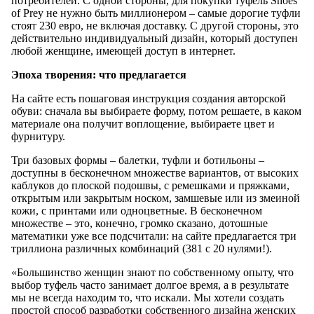
потребителей. С одной стороны, для покупки туфель Shoes
of Prey не нужно быть миллионером – самые дорогие туфли
стоят 230 евро, не включая доставку. С другой стороны, это
действительно индивидуальный дизайн, который доступен
любой женщине, имеющей доступ в интернет.
Эпоха творения: что предлагается
На сайте есть пошаговая инструкция создания авторской
обуви: сначала вы выбираете форму, потом решаете, в каком
материале она получит воплощение, выбираете цвет и
фурнитуру.
Три базовых формы – балетки, туфли и ботильоны –
доступны в бесконечном множестве вариантов, от высоких
каблуков до плоской подошвы, с ремешками и пряжками,
открытым или закрытым носком, замшевые или из змеиной
кожи, с принтами или одноцветные. В бесконечном
множестве – это, конечно, громко сказано, дотошные
математики уже все подсчитали: на сайте предлагается три
триллиона различных комбинаций (381 с 20 нулями!).
«Большинство женщин знают по собственному опыту, что
выбор туфель часто занимает долгое время, а в результате
мы не всегда находим то, что искали. Мы хотели создать
простой способ разработки собственного дизайна женских