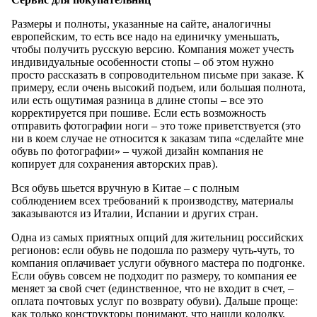
Размеры и полноты, указанные на сайте, аналогичны
европейским, то есть все надо на единичку уменьшать,
чтобы получить русскую версию. Компания может учесть
индивидуальные особенности стопы – об этом нужно
просто рассказать в сопроводительном письме при заказе. К
примеру, если очень высокий подъем, или большая полнота,
или есть ощутимая разница в длине стопы – все это
корректируется при пошиве. Если есть возможность
отправить фотографии ноги – это тоже приветствуется (это
ни в коем случае не относится к заказам типа «сделайте мне
обувь по фотографии» – чужой дизайн компания не
копирует для сохранения авторских прав).
Вся обувь шьется вручную в Китае – с полным
соблюдением всех требований к производству, материалы
заказываются из Италии, Испании и других стран.
Одна из самых приятных опций для жительниц российских
регионов: если обувь не подошла по размеру чуть-чуть, то
компания оплачивает услуги обувного мастера по подгонке.
Если обувь совсем не подходит по размеру, то компания ее
меняет за свой счет (единственное, что не входит в счет, –
оплата почтовых услуг по возврату обуви). Дальше проще:
как только конструкторы понимают, что нашли колодку,