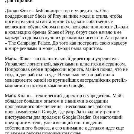
Для справки
Джоди Фокс – fashion-директор и учредитель. Она
поддерживает Shoes of Prey на пике моды и стиля, чтобы
посетительницы сайта могли создавать собственные
коллекции обуви. Форма и вкус, которые привносит Джоди
в коллекцию бренда Shoes of Prey, берут свое начало в ее
карьере в одном из лучших рекламных агентств Австралии
– The Campaign Palace. До того как построить свою карьеру
в мире рекламы и моды, Джоди была юристом.
Майкл Фокс – исполнительный директор и учредитель.
Управляет логистикой, закупками и клиентским сервисом.
Попробовав себя в профессии юриста, Майкл понял, что не
создан для работы в суде. Несколько лет он работал в
менеджменте одной из крупнейших австралийских ретейл-
компаний и потом в компании Google.
Майк Кнапп – технический директор и учредитель. Майк
обладает большим опытом и знаниями в создании
программного обеспечения – несколько лет работал
программистом в Google, где разрабатывал внутренние
инструменты для продаж и Google Reader. Он настоящий
предприниматель, уже имеющий опыт ведения
собственного бизнеса, а его внимание к деталям идет еще
со времен работы помощником судьи.