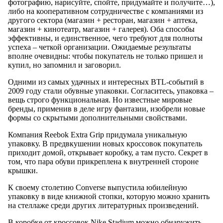
фотографию, нарисуйте, спойте, придумайте и получите…),
либо на кооперативном сотрудничестве с компаниями из
другого сектора (магазин + ресторан, магазин + аптека,
магазин + кинотеатр, магазин + галерея). Оба способы
эффективны, и единственное, чего требуют для полноты
успеха – четкой организации. Ожидаемые результаты
вполне очевидны: чтобы покупатель не только пришел и
купил, но запомнил и заговорил.
Одними из самых удачных и интересных BTL-событий в
2009 году стали обувные упаковки. Согласитесь, упаковка –
вещь строго функциональная. Но известные мировые
бренды, применив в деле игру фантазии, изобрели новые
формы со скрытыми дополнительными свойствами.
Компания Reebok Extra Grip придумала уникальную
упаковку. В предвкушении новых кроссовок покупатель
приходит домой, открывает коробку, а там пусто. Секрет в
том, что пара обуви прикреплена к внутренней стороне
крышки.
К своему столетию Converse выпустила юбилейную
упаковку в виде книжной стопки, которую можно хранить
на стеллаже среди других литературных произведений.
В коробке от кроссовок Nike Stadium можно обнаружить