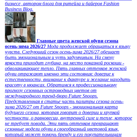
бизнесе, автором блога для ритейла и байеров Fashion
Business Blog.
Главные цвета женской обуви сезона
осень-зима 2026/27
Мода продолжает обращаться к языку
чувств. Следующий сезон осень-зима 2026/27 обещает
быть эмоциональным и чуть задумчивым. На смену
яркости приходит глубина, на место показной роскоши -
обволакивающее тепло. Пять главных оттенков женской
обуви отражают именно эти состояния: доверие к
естественности, внимание к фактуре и желание находить
красоту в нюансах. Обратимся к профессиональному
прогнозу сезонных остромодных цветов от
международного тренд-бюро Future Snoops.
Представленная в статье часть палитры сезона осень-
зима 2026/27 от Future Snoops - эмоциональная карта
будущего сезона, которая говорит о доверии и хрупкой
честности, о равновесии, внутренней силе и тепле, которое
не требует повода. Эти пять оттенков превращают
сезонные модели обуви в своеобразный цветовой язык,
который может помочь бренду и его покупательницам