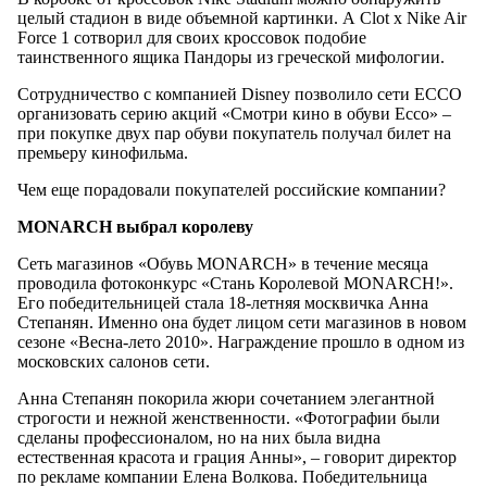
целый стадион в виде объемной картинки. А Clot x Nike Air
Force 1 сотворил для своих кроссовок подобие
таинственного ящика Пандоры из греческой мифологии.
Сотрудничество с компанией Disney позволило сети ECCO
организовать серию акций «Смотри кино в обуви Ecco» –
при покупке двух пар обуви покупатель получал билет на
премьеру кинофильма.
Чем еще порадовали покупателей российские компании?
MONARCH выбрал королеву
Сеть магазинов «Обувь MONARCH» в течение месяца
проводила фотоконкурс «Стань Королевой MONARCH!».
Его победительницей стала 18-летняя москвичка Анна
Степанян. Именно она будет лицом сети магазинов в новом
сезоне «Весна-лето 2010». Награждение прошло в одном из
московских салонов сети.
Анна Степанян покорила жюри сочетанием элегантной
строгости и нежной женственности. «Фотографии были
сделаны профессионалом, но на них была видна
естественная красота и грация Анны», – говорит директор
по рекламе компании Елена Волкова. Победительница