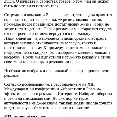
души. О качестве и свойствах товара, о том, чем он может
быть полезен для потребителя.
Сотрудники компании Zenden считают, что людям нравится
смешная и приятная реклама. «Кризис, зимняя апатия,
похмелье после праздников портят людям жизнь, и они не
хотят тратить деньги. Своей рекламой мы стараемся создать
им настроение и помочь вернуться в нормальную колею.
Наши клиенты – это молодежь и люди среднего возраста,
которые активно откликаются на веселую, яркую и
позитивную рекламу. К примеру, на рекламных плакатах с
информацией о скидках, был изображен коллаж с мышами-
косарями. После мы выпустили наружную рекламу в стиле
советской пропаганды о революции цен».
Необходимо выбрать и правильный канал распространения
рекламы.
Согласно исследованиям, представленным на XIII
Международной конференции «Маркетинг в России»,
эффективнее всего реклама в Интернете. Набирает обороты
и реклама с помощью sms. До сих пор не теряет
актуальности имидж-реклама, так как людям иногда хочется
видеть вокруг себя что-то красивое и приятное.
BTL-акция вызывает