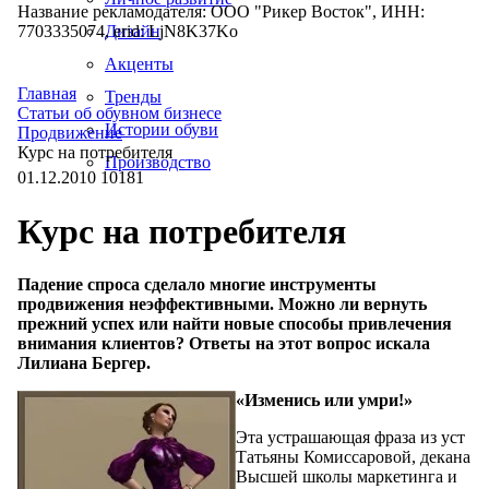
Название рекламодателя: ООО "Рикер Восток", ИНН:
7703335074, erid: LjN8K37Ko
Дизайн
Акценты
Главная
Тренды
Статьи об обувном бизнесе
Истории обуви
Продвижение
Курс на потребителя
Производство
01.12.2010
10181
Курс на потребителя
Падение спроса сделало многие инструменты
продвижения неэффективными. Можно ли вернуть
прежний успех или найти новые способы привлечения
внимания клиентов? Ответы на этот вопрос искала
Лилиана Бергер.
«Изменись или умри!»
Эта устрашающая фраза из уст
Татьяны Комиссаровой, декана
Высшей школы маркетинга и