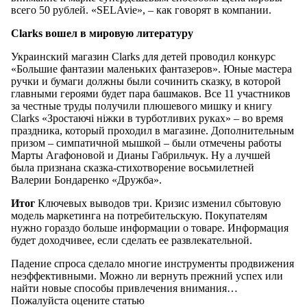
всего 50 рублей. «SELAvie», – как говорят в компании.
Clarks вошел в мировую литературу
Украинский магазин Clarks для детей проводил конкурс
«Большие фантазии маленьких фантазеров». Юные мастера
ручки и бумаги должны были сочинить сказку, в которой
главными героями будет пара башмаков. Все 11 участников
за честные труды получили плюшевого мишку и книгу
Clarks «Зростаючі ніжки в турботливих руках» – во время
праздника, который проходил в магазине. Дополнительным
призом – симпатичной мышкой – были отмечены работы
Марты Агафоновой и Дианы Габрильчук. Ну а лучшей
была признана сказка-стихотворение восьмилетней
Валерии Бондаренко «Дружба».
Итог
Ключевых выводов три. Кризис изменил сбытовую
модель маркетинга на потребительскую. Покупателям
нужно гораздо больше информации о товаре. Информация
будет доходчивее, если сделать ее развлекательной.
Падение спроса сделало многие инструменты продвижения
неэффективными. Можно ли вернуть прежний успех или
найти новые способы привлечения внимания…
Пожалуйста оцените статью