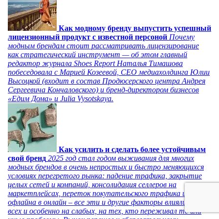
Как модному бренду выпустить успешный
лицензионный продукт с известной персоной
Почему
модным брендам стоит рассматривать лицензирование
как стратегический инструмент — об этом главный
редактор журнала Shoes Report Наталья Тимашова
побеседовала с Марией Козеевой, СЕО медиахолдинга Юлии
Высоцкой (входит в состав Продюсерского центра Андрея
Сергеевича Кончаловского) и бренд-директором бизнесов
«Едим Дома» и Julia Vysotskaya.
Как усилить и сделать более устойчивым
свой бренд
2025 год стал годом выживания для многих
модных брендов в очень непростых и быстро меняющихся
условиях перегретого рынка: падение трафика, закрытие
целых сетей и компаний, консолидация селлеров на
маркетплейсах, переток покупательского трафика из
офлайна в онлайн – все эти и другие факторы влияли на
всех и особенно на слабых, на тех, кто переживал те или