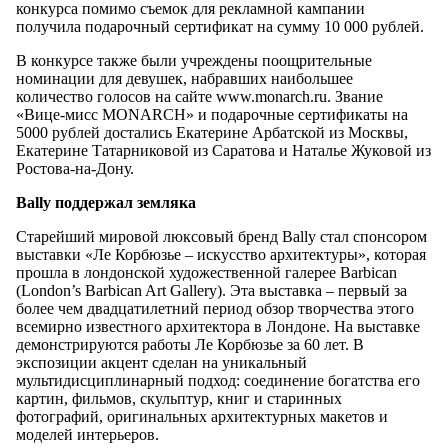
конкурса помимо съемок для рекламной кампании
получила подарочный сертификат на сумму 10 000 рублей.
В конкурсе также были учреждены поощрительные
номинации для девушек, набравших наибольшее
количество голосов на сайте www.monarch.ru. Звание
«Вице-мисс MONARCH» и подарочные сертификаты на
5000 рублей достались Екатерине Арбатской из Москвы,
Екатерине Татарниковой из Саратова и Наталье Жуковой из
Ростова-на-Дону.
Bally поддержал земляка
Старейший мировой люксовый бренд Bally стал спонсором
выставки «Ле Корбюзье – искусство архитектуры», которая
прошла в лондонской художественной галерее Barbican
(London’s Barbican Art Gallery). Эта выставка – первый за
более чем двадцатилетний период обзор творчества этого
всемирно известного архитектора в Лондоне. На выставке
демонстрируются работы Ле Корбюзье за 60 лет. В
экспозиции акцент сделан на уникальный
мультидисциплинарный подход: соединение богатства его
картин, фильмов, скульптур, книг и старинных
фотографий, оригинальных архитектурных макетов и
моделей интерьеров.