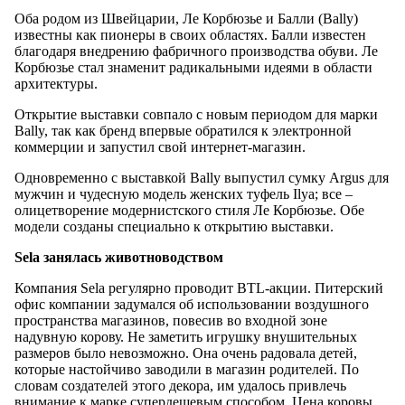
Оба родом из Швейцарии, Ле Корбюзье и Балли (Bally)
известны как пионеры в своих областях. Балли известен
благодаря внедрению фабричного производства обуви. Ле
Корбюзье стал знаменит радикальными идеями в области
архитектуры.
Открытие выставки совпало с новым периодом для марки
Bally, так как бренд впервые обратился к электронной
коммерции и запустил свой интернет-магазин.
Одновременно с выставкой Bally выпустил сумку Argus для
мужчин и чудесную модель женских туфель Ilya; все –
олицетворение модернистского стиля Ле Корбюзье. Обе
модели созданы специально к открытию выставки.
Sela занялась животноводством
Компания Sela регулярно проводит BTL-акции. Питерский
офис компании задумался об использовании воздушного
пространства магазинов, повесив во входной зоне
надувную корову. Не заметить игрушку внушительных
размеров было невозможно. Она очень радовала детей,
которые настойчиво заводили в магазин родителей. По
словам создателей этого декора, им удалось привлечь
внимание к марке супердешевым способом. Цена коровы