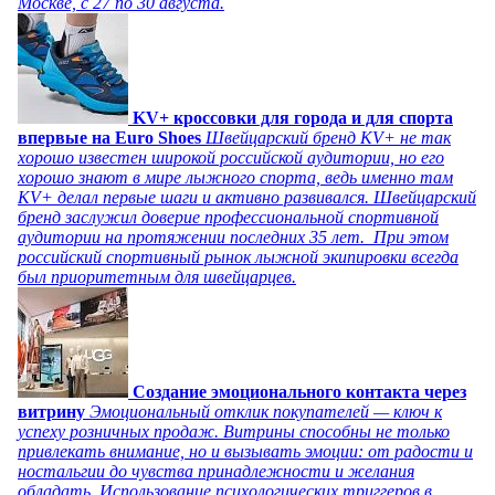
Москве, с 27 по 30 августа.
KV+ кроссовки для города и для спорта
впервые на Euro Shoes
Швейцарский бренд KV+ не так
хорошо известен широкой российской аудитории, но его
хорошо знают в мире лыжного спорта, ведь именно там
KV+ делал первые шаги и активно развивался. Швейцарский
бренд заслужил доверие профессиональной спортивной
аудитории на протяжении последних 35 лет. При этом
российский спортивный рынок лыжной экипировки всегда
был приоритетным для швейцарцев.
Создание эмоционального контакта через
витрину
Эмоциональный отклик покупателей — ключ к
успеху розничных продаж. Витрины способны не только
привлекать внимание, но и вызывать эмоции: от радости и
ностальгии до чувства принадлежности и желания
обладать. Использование психологических триггеров в