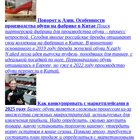
Поворот к Азии. Особенности
производства обуви на фабрике в Китае
Поиск
партнерской фабрики для производства обуви – процесс
непростой. Сегодня многие российские бренды отшивают
свои коллекции на фабриках в Китае. В концепцию
основанного в 2019 году бренда женской обуви N.early
N.aked легла идея выпуска туфель, походящих для танцев, с
идеальной посадкой по ноге. Первоначально обувь
отшивалась в Европе, но уже в 2022 году производство
обуви перенесли в Китай.
Как конкурировать с маркетплейсами в
2025 году
Бизнес обуви является сложным процессом из-за
множества смежных микростратегий, используемых для
извлечения прибыли. Надо определить, сколько закупить
товара, какую установить торговую наценку, утвердить
норму остатков в конце сезона. Помимо этого, требуется
составить план продаж и определиться с маркетинговыми