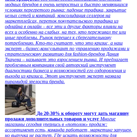
модных брендов в очень непростых и быстро меняющихся
условиях перегретого рынка: падение трафика, закрытие
целых сетей и компаний, консолидация селлеров на
маркетплейсах, переток покупательского трафика из
офлайна в онлайн – все эти и другие факторы влияли на
всех и особенно на слабых, на тех, кто переживал те или
иные проблемы. Рынок перешел к сберегательному
потреблению. Кто-то считает, что это кризис, а наш
эксперт - бизнес-консультант по управлению продажами и
стратегическому развитию для fashion-брендов Дания
Ткачева – называет это взрослением рынка. И предлагает
проблемным компаниям свой авторский инструмент
диагностики бизнеса и возможностей его оздоровления и
выхода из кризиса. Этот инструмент эксперт назвала
пирамидой зрелости бренда.
До 20-30% к обороту могут дать магазину
продажи дополнительных товаров и услуг
Многие
магазины сегодня уперлись в «потолок» продаж:
ассортимент есть, команда работает, маркетинг запущен,
но выручка не растет. Где искать возможности для