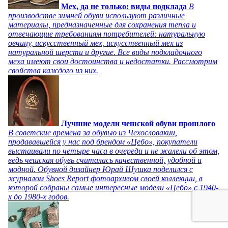
Мех, да не только: виды подклада
В
производстве зимней обуви используют различные
материалы, предназначенные для сохранения тепла и
отвечающие требованиям потребителей: натуральную
овчину, искусственный мех, искусственный мех из
натуральной шерсти и другие. Все виды подкладочного
меха имеют свои достоинства и недостатки. Рассмотрим
свойства каждого из них.
Лучшие модели чешской обуви прошлого
В советские времена за обувью из Чехословакии,
продававшейся у нас под брендом «Цебо», покупатели
выстаивали по четыре часа в очереди и не жалели об этом,
ведь чешская обувь считалась качественной, удобной и
модной. Обувной дизайнер Юрай Шушка поделился с
журналом Shoes Report фотоархивом своей коллекции, в
которой собраны самые интересные модели «Цебо» с 1940-
х до 1980-х годов.