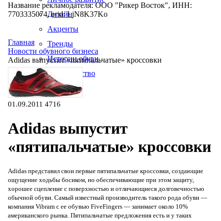
Название рекламодателя: ООО "Рикер Восток", ИНН:
7703335074, erid: LjN8K37Ko
Дизайн
Акценты
Главная
Тренды
Новости обувного бизнеса
Истории обуви
Adidas выпустит «пятипальчатые» кроссовки
Производство
01.09.2011
4716
Adidas выпустит
«пятипальчатые» кроссовки
Adidas представил свои первые пятипальчатые кроссовки, создающие
ощущение ходьбы босиком, но обеспечивающие при этом защиту,
хорошее сцепление с поверхностью и отличающиеся долговечностью
обычной обуви. Самый известный производитель такого рода обуви —
компания Vibram с ее обувью FiveFingers — занимает около 10%
американского рынка. Пятипальчатые предложения есть и у таких