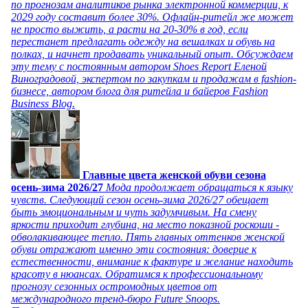
по прогнозам аналитиков рынка электронной коммерции, к
2029 году составит более 30%. Офлайн-ритейл же может
не просто выжить, а расти на 20-30% в год, если
перестанет предлагать одежду на вешалках и обувь на
полках, и начнет продавать уникальный опыт. Обсуждаем
эту тему с постоянным автором Shoes Report Еленой
Виноградовой, экспертом по закупкам и продажам в fashion-
бизнесе, автором блога для ритейла и байеров Fashion
Business Blog.
Главные цвета женской обуви сезона
осень-зима 2026/27
Мода продолжает обращаться к языку
чувств. Следующий сезон осень-зима 2026/27 обещает
быть эмоциональным и чуть задумчивым. На смену
яркости приходит глубина, на место показной роскоши -
обволакивающее тепло. Пять главных оттенков женской
обуви отражают именно эти состояния: доверие к
естественности, внимание к фактуре и желание находить
красоту в нюансах. Обратимся к профессиональному
прогнозу сезонных остромодных цветов от
международного тренд-бюро Future Snoops.