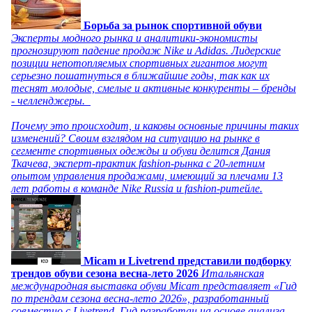
Борьба за рынок спортивной обуви
Эксперты модного рынка и аналитики-экономисты
прогнозируют падение продаж Nike и Adidas. Лидерские
позиции непотопляемых спортивных гигантов могут
серьезно пошатнуться в ближайшие годы, так как их
теснят молодые, смелые и активные конкуренты – бренды
- челленджеры.
Почему это происходит, и каковы основные причины таких
изменений? Своим взглядом на ситуацию на рынке в
сегменте спортивных одежды и обуви делится Дания
Ткачева, эксперт-практик fashion-рынка с 20-летним
опытом управления продажами, имеющий за плечами 13
лет работы в команде Nike Russia и fashion-ритейле.
Micam и Livetrend представили подборку
трендов обуви сезона весна-лето 2026
Итальянская
международная выставка обуви Micam представляет «Гид
по трендам сезона весна-лето 2026», разработанный
совместно с Livetrend. Гид разработан на основе анализа