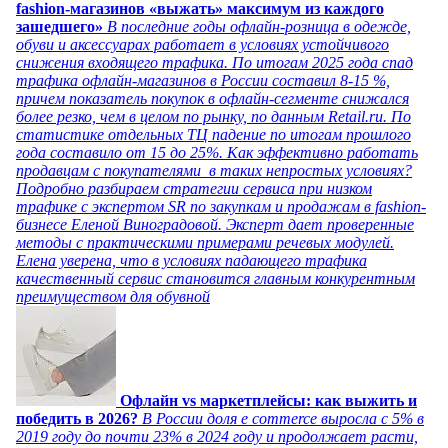
fashion-магазинов «выжать» максимум из каждого
зашедшего»
В последние годы офлайн-розница в одежде,
обуви и аксессуарах работает в условиях устойчивого
снижения входящего трафика. По итогам 2025 года спад
трафика офлайн-магазинов в России составил 8-15 %,
причем показатель покупок в офлайн-сегменте снижался
более резко, чем в целом по рынку, по данным Retail.ru. По
статистике отдельных ТЦ падение по итогам прошлого
года составило от 15 до 25%. Как эффективно работать
продавцам с покупателями в таких непростых условиях?
Подробно разбираем стратегии сервиса при низком
трафике с экспертом SR по закупкам и продажам в fashion-
бизнесе Еленой Виноградовой. Эксперт дает проверенные
методы с практическими примерами речевых модулей.
Елена уверена, что в условиях падающего трафика
качественный сервис становится главным конкурентным
преимуществом для обувной
Офлайн vs маркетплейсы: как выжить и
победить в 2026?
В России доля e commerce выросла с 5% в
2019 году до почти 23% в 2024 году и продолжает расти,