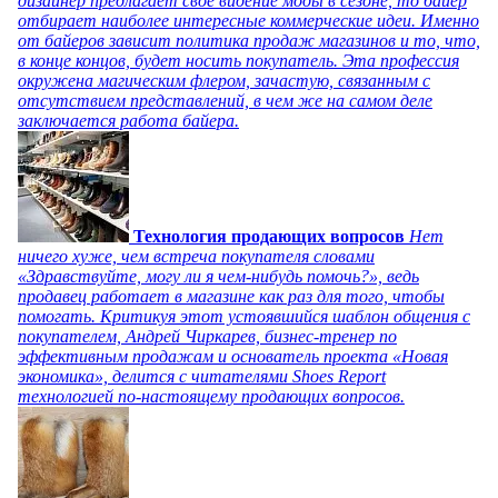
дизайнер предлагает свое видение моды в сезоне, то байер
отбирает наиболее интересные коммерческие идеи. Именно
от байеров зависит политика продаж магазинов и то, что,
в конце концов, будет носить покупатель. Эта профессия
окружена магическим флером, зачастую, связанным с
отсутствием представлений, в чем же на самом деле
заключается работа байера.
Технология продающих вопросов
Нет
ничего хуже, чем встреча покупателя словами
«Здравствуйте, могу ли я чем-нибудь помочь?», ведь
продавец работает в магазине как раз для того, чтобы
помогать. Критикуя этот устоявшийся шаблон общения с
покупателем, Андрей Чиркарев, бизнес-тренер по
эффективным продажам и основатель проекта «Новая
экономика», делится с читателями Shoes Report
технологией по-настоящему продающих вопросов.