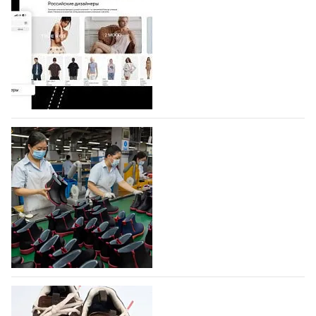
Компания BALLINA Guangzhou Lihuang Footwear
Co., Ltd., основанная в 2011 году и расположенная в
Гуанчжоу, столице моды Китая, является
профессиональной обувной компанией,
объединяющей разработку, производство и…
07.08.2026
354
На платформе Lamoda - новый раздел и
условия продвижения локальных
дизайнерских марок
Российский маркетплейс Lamoda решил обновить
раздел для продажи продукции локальных
дизайнерских марок одежды, обуви и аксессуаров.
Бренды также получат маркетинговую…
06.08.2026
514
Объем мирового производства обуви в
2025 году практически не увеличился