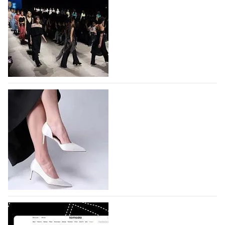
На участие в Московской неделе моды
подано 1047 заявок
На участие в седьмой Московской неделе моды,
которая пройдет в российской столице с 26 сентября
по 1 октября, уже подано 1047 заявок. Примерно
половину из них (494) прислали дизайнеры,
коллекции которых не были представлены в…
07.08.2026
497
BALLINA представит свои новинки на Euro
Shoes