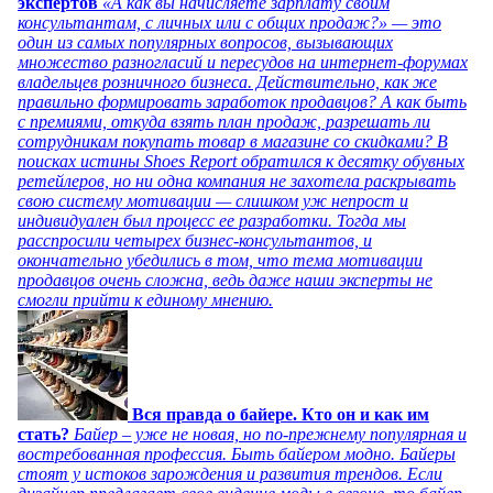
экспертов
«А как вы начисляете зарплату своим
консультантам, с личных или с общих продаж?» — это
один из самых популярных вопросов, вызывающих
множество разногласий и пересудов на интернет-форумах
владельцев розничного бизнеса. Действительно, как же
правильно формировать заработок продавцов? А как быть
с премиями, откуда взять план продаж, разрешать ли
сотрудникам покупать товар в магазине со скидками? В
поисках истины Shoes Report обратился к десятку обувных
ретейлеров, но ни одна компания не захотела раскрывать
свою систему мотивации — слишком уж непрост и
индивидуален был процесс ее разработки. Тогда мы
расспросили четырех бизнес-консультантов, и
окончательно убедились в том, что тема мотивации
продавцов очень сложна, ведь даже наши эксперты не
смогли прийти к единому мнению.
Вся правда о байере. Кто он и как им
стать?
Байер – уже не новая, но по-прежнему популярная и
востребованная профессия. Быть байером модно. Байеры
стоят у истоков зарождения и развития трендов. Если