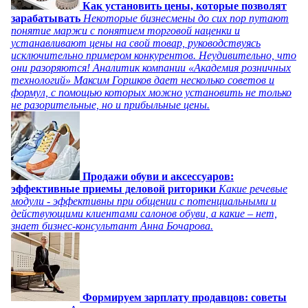
Как установить цены, которые позволят
зарабатывать
Некоторые бизнесмены до сих пор путают
понятие маржи с понятием торговой наценки и
устанавливают цены на свой товар, руководствуясь
исключительно примером конкурентов. Неудивительно, что
они разоряются! Аналитик компании «Академия розничных
технологий» Максим Горшков дает несколько советов и
формул, с помощью которых можно установить не только
не разорительные, но и прибыльные цены.
Продажи обуви и аксессуаров:
эффективные приемы деловой риторики
Какие речевые
модули - эффективны при общении с потенциальными и
действующими клиентами салонов обуви, а какие – нет,
знает бизнес-консультант Анна Бочарова.
Формируем зарплату продавцов: советы