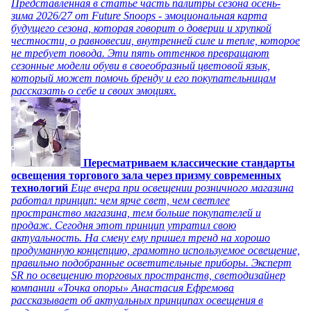
Представленная в статье часть палитры сезона осень-
зима 2026/27 от Future Snoops - эмоциональная карта
будущего сезона, которая говорит о доверии и хрупкой
честности, о равновесии, внутренней силе и тепле, которое
не требует повода. Эти пять оттенков превращают
сезонные модели обуви в своеобразный цветовой язык,
который может помочь бренду и его покупательницам
рассказать о себе и своих эмоциях.
Пересматриваем классические стандарты
освещения торгового зала через призму современных
технологий
Еще вчера при освещении розничного магазина
работал принцип: чем ярче свет, чем светлее
пространство магазина, тем больше покупателей и
продаж. Сегодня этот принцип утратил свою
актуальность. На смену ему пришел тренд на хорошо
продуманную концепцию, грамотно используемое освещение,
правильно подобранные осветительные приборы. Эксперт
SR по освещению торговых пространств, светодизайнер
компании «Точка опоры» Анастасия Ефремова
рассказывает об актуальных принципах освещения в