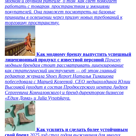
модном и обувном ритейле, о том, как свет помогает
работать с товаром, пространством и эмоциями
покупателей. Она поможет посмотреть на базовые
принципы в освещении через призму новых требований к
торговому пространству.
Как модному бренду выпустить успешный
лицензионный продукт с известной персоной
Почему
модным брендам стоит рассматривать лицензирование
как стратегический инструмент — об этом главный
редактор журнала Shoes Report Наталья Тимашова
побеседовала с Марией Козеевой, СЕО медиахолдинга Юлии
Высоцкой (входит в состав Продюсерского центра Андрея
Сергеевича Кончаловского) и бренд-директором бизнесов
«Едим Дома» и Julia Vysotskaya.
Как усилить и сделать более устойчивым
свой бренд
2025 год стал годом выживания для многих