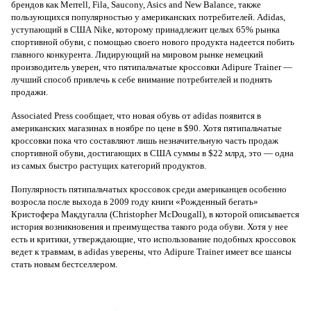
брендов как Merrell, Fila, Saucony, Asics and New Balance, также
пользующихся популярностью у американских потребителей. Adidas,
уступающий в США Nike, которому принадлежит целых 65% рынка
спортивной обуви, с помощью своего нового продукта надеется побить
главного конкурента. Лидирующий на мировом рынке немецкий
производитель уверен, что пятипальчатые кроссовки Adipure Trainer —
лучший способ привлечь к себе внимание потребителей и поднять
продажи.
Associated Press сообщает, что новая обувь от adidas появится в
американских магазинах в ноябре по цене в $90. Хотя пятипальчатые
кроссовки пока что составляют лишь незначительную часть продаж
спортивной обуви, достигающих в США суммы в $22 млрд, это — одна
из самых быстро растущих категорий продуктов.
Популярность пятипальчатых кроссовок среди американцев особенно
возросла после выхода в 2009 году книги «Рожденный бегать»
Кристофера Макдугалла (Christopher McDougall), в которой описывается
история возникновения и преимущества такого рода обуви. Хотя у нее
есть и критики, утверждающие, что использование подобных кроссовок
ведет к травмам, в adidas уверены, что Adipure Trainer имеет все шансы
стать новым бестселлером.