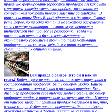
правильно формировать заработок продавцов? А как быть
с премиями, откуда взять план продаж, разрешать ли
сотрудникам покупать товар в магазине со скидками? В
поисках истины Shoes Report обратился к десятку обувных
ретейлеров, но ни одна компания не захотела раскрывать
свою систему мотивации — слишком уж непрост и
индивидуален был процесс ее разработки. Тогда мы
расспросили четырех бизнес-консультантов, и
окончательно убедились в том, что тема мотивации
продавцов очень сложна, ведь даже наши эксперты не
смогли прийти к единому мнению.
Вся правда о байере. Кто он и как им
стать?
Байер – уже не новая, но по-прежнему популярная и
востребованная профессия. Быть байером модно. Байеры
стоят у истоков зарождения и развития трендов. Если
дизайнер предлагает свое видение моды в сезоне, то байер
отбирает наиболее интересные коммерческие идеи. Именно
от байеров зависит политика продаж магазинов и то, что,
в конце концов, будет носить покупатель. Эта профессия
окружена магическим флером, зачастую, связанным с