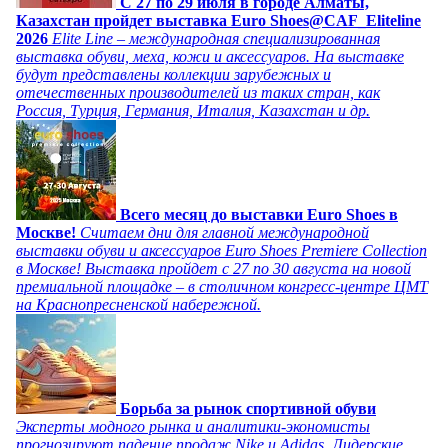
C 27 по 29 июля в городе Алматы,
Казахстан пройдет выставка Euro Shoes@CAF_Eliteline
2026
Elite Line – международная специализированная
выставка обуви, меха, кожи и аксессуаров. На выставке
будут представлены коллекции зарубежных и
отечественных производителей из таких стран, как
Россия, Турция, Германия, Италия, Казахстан и др.
Всего месяц до выставки Euro Shoes в
Москве!
Считаем дни для главной международной
выставки обуви и аксессуаров Euro Shoes Premiere Collection
в Москве! Выставка пройдет с 27 по 30 августа на новой
премиальной площадке – в столичном конгресс-центре ЦМТ
на Краснопресненской набережной.
Борьба за рынок спортивной обуви
Эксперты модного рынка и аналитики-экономисты
прогнозируют падение продаж Nike и Adidas. Лидерские