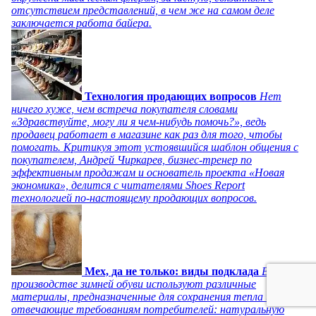
отсутствием представлений, в чем же на самом деле
заключается работа байера.
Технология продающих вопросов
Нет
ничего хуже, чем встреча покупателя словами
«Здравствуйте, могу ли я чем-нибудь помочь?», ведь
продавец работает в магазине как раз для того, чтобы
помогать. Критикуя этот устоявшийся шаблон общения с
покупателем, Андрей Чиркарев, бизнес-тренер по
эффективным продажам и основатель проекта «Новая
экономика», делится с читателями Shoes Report
технологией по-настоящему продающих вопросов.
Мех, да не только: виды подклада
В
производстве зимней обуви используют различные
материалы, предназначенные для сохранения тепла и
отвечающие требованиям потребителей: натуральную