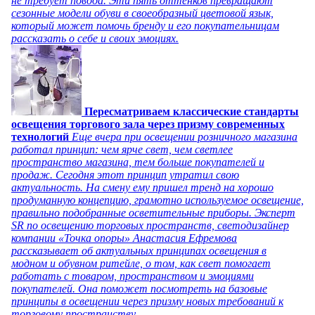
не требует повода. Эти пять оттенков превращают
сезонные модели обуви в своеобразный цветовой язык,
который может помочь бренду и его покупательницам
рассказать о себе и своих эмоциях.
Пересматриваем классические стандарты
освещения торгового зала через призму современных
технологий
Еще вчера при освещении розничного магазина
работал принцип: чем ярче свет, чем светлее
пространство магазина, тем больше покупателей и
продаж. Сегодня этот принцип утратил свою
актуальность. На смену ему пришел тренд на хорошо
продуманную концепцию, грамотно используемое освещение,
правильно подобранные осветительные приборы. Эксперт
SR по освещению торговых пространств, светодизайнер
компании «Точка опоры» Анастасия Ефремова
рассказывает об актуальных принципах освещения в
модном и обувном ритейле, о том, как свет помогает
работать с товаром, пространством и эмоциями
покупателей. Она поможет посмотреть на базовые
принципы в освещении через призму новых требований к
торговому пространству.