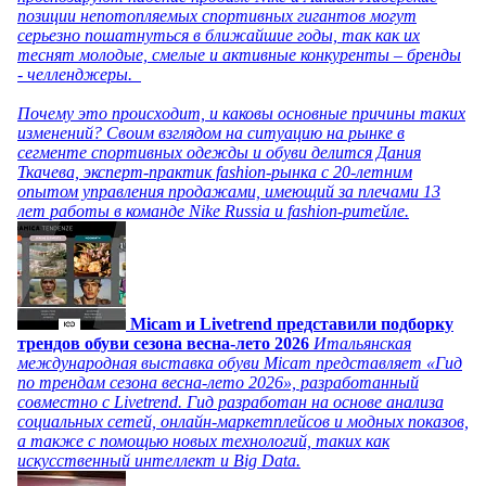
позиции непотопляемых спортивных гигантов могут
серьезно пошатнуться в ближайшие годы, так как их
теснят молодые, смелые и активные конкуренты – бренды
- челленджеры.
Почему это происходит, и каковы основные причины таких
изменений? Своим взглядом на ситуацию на рынке в
сегменте спортивных одежды и обуви делится Дания
Ткачева, эксперт-практик fashion-рынка с 20-летним
опытом управления продажами, имеющий за плечами 13
лет работы в команде Nike Russia и fashion-ритейле.
Micam и Livetrend представили подборку
трендов обуви сезона весна-лето 2026
Итальянская
международная выставка обуви Micam представляет «Гид
по трендам сезона весна-лето 2026», разработанный
совместно с Livetrend. Гид разработан на основе анализа
социальных сетей, онлайн-маркетплейсов и модных показов,
а также с помощью новых технологий, таких как
искусственный интеллект и Big Data.