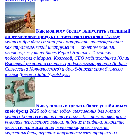
Как модному бренду выпустить успешный
лицензионный продукт с известной персоной
Почему
модным брендам стоит рассматривать лицензирование
как стратегический инструмент — об этом главный
редактор журнала Shoes Report Наталья Тимашова
побеседовала с Марией Козеевой, СЕО медиахолдинга Юлии
Высоцкой (входит в состав Продюсерского центра Андрея
Сергеевича Кончаловского) и бренд-директором бизнесов
«Едим Дома» и Julia Vysotskaya.
Как усилить и сделать более устойчивым
свой бренд
2025 год стал годом выживания для многих
модных брендов в очень непростых и быстро меняющихся
условиях перегретого рынка: падение трафика, закрытие
целых сетей и компаний, консолидация селлеров на
маркетплейсах, переток покупательского трафика из