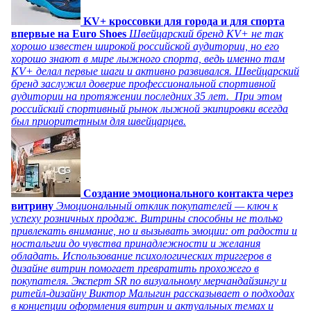
KV+ кроссовки для города и для спорта
впервые на Euro Shoes
Швейцарский бренд KV+ не так
хорошо известен широкой российской аудитории, но его
хорошо знают в мире лыжного спорта, ведь именно там
KV+ делал первые шаги и активно развивался. Швейцарский
бренд заслужил доверие профессиональной спортивной
аудитории на протяжении последних 35 лет. При этом
российский спортивный рынок лыжной экипировки всегда
был приоритетным для швейцарцев.
Создание эмоционального контакта через
витрину
Эмоциональный отклик покупателей — ключ к
успеху розничных продаж. Витрины способны не только
привлекать внимание, но и вызывать эмоции: от радости и
ностальгии до чувства принадлежности и желания
обладать. Использование психологических триггеров в
дизайне витрин помогает превратить прохожего в
покупателя. Эксперт SR по визуальному мерчандайзингу и
ритейл-дизайну Виктор Малыгин рассказывает о подходах
в концепции оформления витрин и актуальных темах и