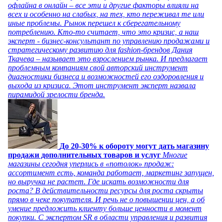
офлайна в онлайн – все эти и другие факторы влияли на
всех и особенно на слабых, на тех, кто переживал те или
иные проблемы. Рынок перешел к сберегательному
потреблению. Кто-то считает, что это кризис, а наш
эксперт - бизнес-консультант по управлению продажами и
стратегическому развитию для fashion-брендов Дания
Ткачева – называет это взрослением рынка. И предлагает
проблемным компаниям свой авторский инструмент
диагностики бизнеса и возможностей его оздоровления и
выхода из кризиса. Этот инструмент эксперт назвала
пирамидой зрелости бренда.
До 20-30% к обороту могут дать магазину
продажи дополнительных товаров и услуг
Многие
магазины сегодня уперлись в «потолок» продаж:
ассортимент есть, команда работает, маркетинг запущен,
но выручка не растет. Где искать возможности для
роста? В действительности ресурсы для роста скрыты
прямо в чеке покупателя. И речь не о повышении цен, а об
умение предложить клиенту больше ценности в момент
покупки. С экспертом SR в области управления и развития