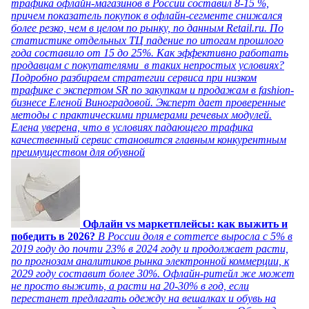
трафика офлайн-магазинов в России составил 8-15 %,
причем показатель покупок в офлайн-сегменте снижался
более резко, чем в целом по рынку, по данным Retail.ru. По
статистике отдельных ТЦ падение по итогам прошлого
года составило от 15 до 25%. Как эффективно работать
продавцам с покупателями в таких непростых условиях?
Подробно разбираем стратегии сервиса при низком
трафике с экспертом SR по закупкам и продажам в fashion-
бизнесе Еленой Виноградовой. Эксперт дает проверенные
методы с практическими примерами речевых модулей.
Елена уверена, что в условиях падающего трафика
качественный сервис становится главным конкурентным
преимуществом для обувной
Офлайн vs маркетплейсы: как выжить и
победить в 2026?
В России доля e commerce выросла с 5% в
2019 году до почти 23% в 2024 году и продолжает расти,
по прогнозам аналитиков рынка электронной коммерции, к
2029 году составит более 30%. Офлайн-ритейл же может
не просто выжить, а расти на 20-30% в год, если
перестанет предлагать одежду на вешалках и обувь на