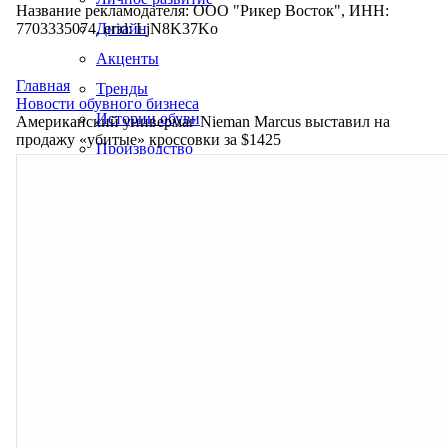
Название рекламодателя: ООО "Рикер Восток", ИНН:
7703335074, erid: LjN8K37Ko
Дизайн
Акценты
Главная
Тренды
Новости обувного бизнеса
Истории обуви
Американский универмаг Nieman Marcus выставил на
продажу «убитые» кроссовки за $1425
Производство