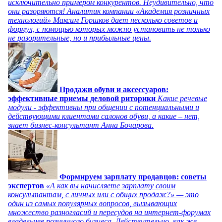
исключительно примером конкурентов. Неудивительно, что
они разоряются! Аналитик компании «Академия розничных
технологий» Максим Горшков дает несколько советов и
формул, с помощью которых можно установить не только
не разорительные, но и прибыльные цены.
Продажи обуви и аксессуаров:
эффективные приемы деловой риторики
Какие речевые
модули - эффективны при общении с потенциальными и
действующими клиентами салонов обуви, а какие – нет,
знает бизнес-консультант Анна Бочарова.
Формируем зарплату продавцов: советы
экспертов
«А как вы начисляете зарплату своим
консультантам, с личных или с общих продаж?» — это
один из самых популярных вопросов, вызывающих
множество разногласий и пересудов на интернет-форумах
владельцев розничного бизнеса. Действительно, как же