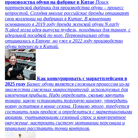
производства обуви на фабрике в Китае
Поиск
партнерской фабрики для производства обуви – процесс
непростой. Сегодня многие российские бренды отшивают
свои коллекции на фабриках в Китае. В концепцию
основанного в 2019 году бренда женской обуви N.early
N.aked легла идея выпуска туфель, походящих для танцев, с
идеальной посадкой по ноге. Первоначально обувь
отшивалась в Европе, но уже в 2022 году производство
обуви перенесли в Китай.
Как конкурировать с маркетплейсами в
2025 году
Бизнес обуви является сложным процессом из-за
множества смежных микростратегий, используемых для
извлечения прибыли. Надо определить, сколько закупить
товара, какую установить торговую наценку, утвердить
норму остатков в конце сезона. Помимо этого, требуется
составить план продаж и определиться с маркетинговыми
акциями, учитывающими сезонный спрос и конкурентное
окружение, настроить систему мотивации персонала и
правильно расставить точки контроля.