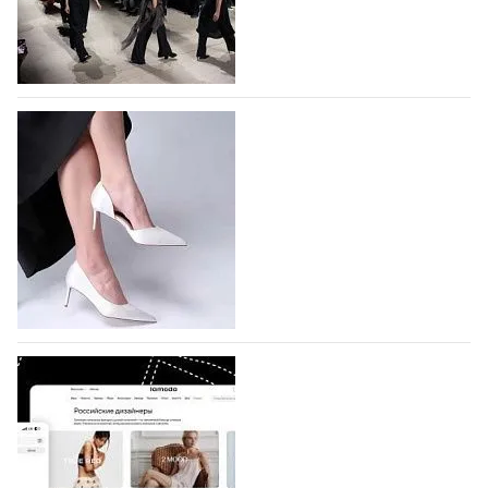
На участие в Московской неделе моды
подано 1047 заявок
На участие в седьмой Московской неделе моды,
которая пройдет в российской столице с 26 сентября
по 1 октября, уже подано 1047 заявок. Примерно
половину из них (494) прислали дизайнеры,
коллекции которых не были представлены в…
07.08.2026
488
BALLINA представит свои новинки на Euro
Shoes
Компания BALLINA Guangzhou Lihuang Footwear
Co., Ltd., основанная в 2011 году и расположенная в