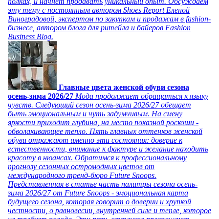
полках, и начнет продавать уникальный опыт. Обсуждаем
эту тему с постоянным автором Shoes Report Еленой
Виноградовой, экспертом по закупкам и продажам в fashion-
бизнесе, автором блога для ритейла и байеров Fashion
Business Blog.
Главные цвета женской обуви сезона
осень-зима 2026/27
Мода продолжает обращаться к языку
чувств. Следующий сезон осень-зима 2026/27 обещает
быть эмоциональным и чуть задумчивым. На смену
яркости приходит глубина, на место показной роскоши -
обволакивающее тепло. Пять главных оттенков женской
обуви отражают именно эти состояния: доверие к
естественности, внимание к фактуре и желание находить
красоту в нюансах. Обратимся к профессиональному
прогнозу сезонных остромодных цветов от
международного тренд-бюро Future Snoops.
Представленная в статье часть палитры сезона осень-
зима 2026/27 от Future Snoops - эмоциональная карта
будущего сезона, которая говорит о доверии и хрупкой
честности, о равновесии, внутренней силе и тепле, которое