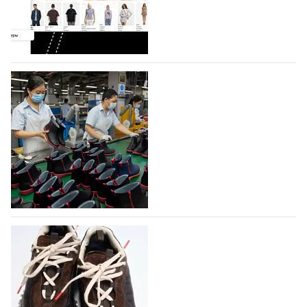
Гуанчжоу, столице моды Китая, является
профессиональной обувной компанией,
объединяющей разработку, производство и…
07.08.2026
344
На платформе Lamoda - новый раздел и
условия продвижения локальных
дизайнерских марок
Российский маркетплейс Lamoda решил обновить
раздел для продажи продукции локальных
дизайнерских марок одежды, обуви и аксессуаров.
Бренды также получат маркетинговую…
06.08.2026
507
Объем мирового производства обуви в
2025 году практически не увеличился
В 2025 году мировое производство обуви
практически не изменилось, зафиксировав