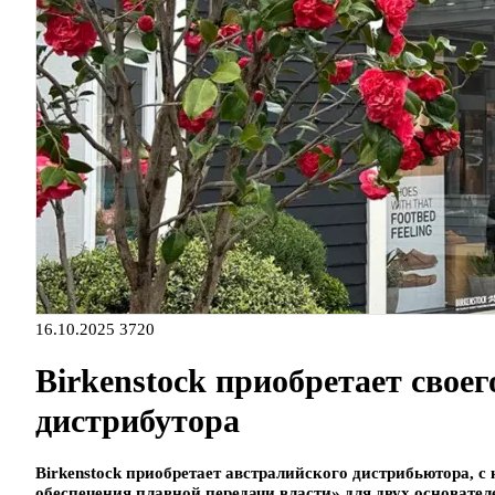
16.10.2025
3720
Birkenstock приобретает свое
дистрибутора
Birkenstock приобретает австралийского дистрибьютора, с
обеспечения плавной передачи власти» для двух основателе