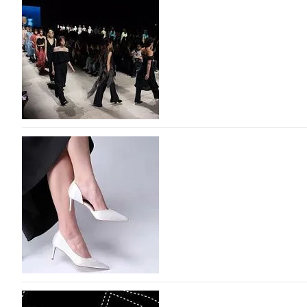
На участие в Московской неделе моды подано
На участие в седьмой Московской неделе моды, которая
октября, уже подано 1047 заявок. Примерно половину и
которых не были представлены в…
07.08.2026
567
BALLINA представит свои новинки на Euro Sh