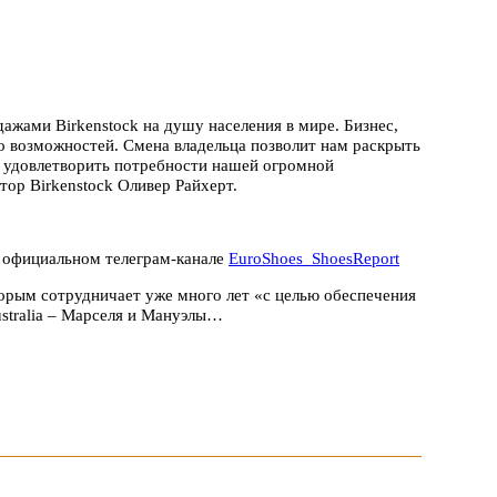
ажами Birkenstock на душу населения в мире. Бизнес,
го возможностей. Смена владельца позволит нам раскрыть
и удовлетворить потребности нашей огромной
тор Birkenstock Оливер Райхерт.
м официальном телеграм-канале
EuroShoes_ShoesReport
торым сотрудничает уже много лет «c целью обеспечения
ustralia – Марселя и Мануэлы…