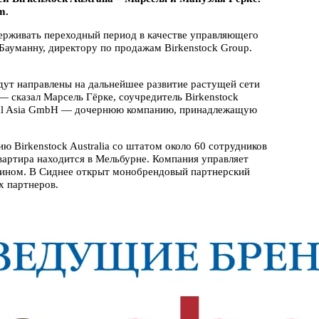
m.
ддерживать переходный период в качестве управляющего
у Бауманну, директору по продажам Birkenstock Group.
дут направлены на дальнейшее развитие растущей сети
— сказал Марсель Гёрке, соучредитель Birkenstock
ational Asia GmbH — дочернюю компанию, принадлежащую
ю Birkenstock Australia со штатом около 60 сотрудников
вартира находится в Мельбурне. Компания управляет
зином. В Сиднее открыт монобрендовый партнерский
х партнеров.