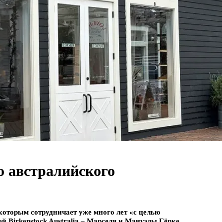
го австралийского
 которым сотрудничает уже много лет «c целью
й Birkenstock Australia – Марселя и Мануэлы Гёрке.