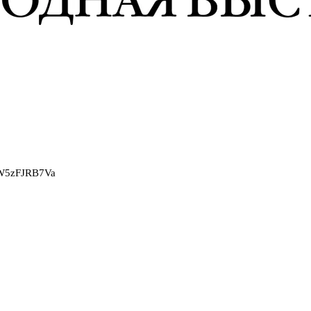
2W5zFJRB7Va