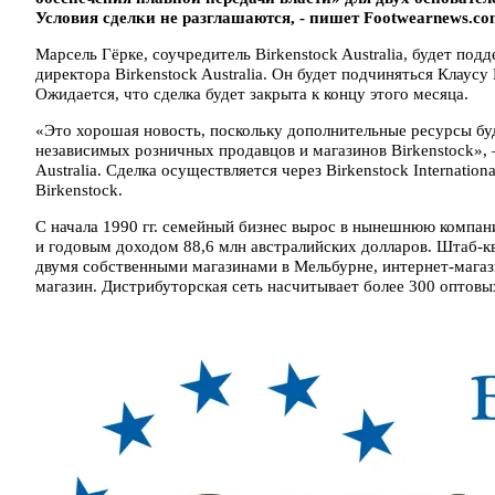
Условия сделки не разглашаются, - пишет Footwearnews.co
Марсель Гёрке, соучредитель Birkenstock Australia, будет по
директора Birkenstock Australia. Он будет подчиняться Клаус
Ожидается, что сделка будет закрыта к концу этого месяца.
«Это хорошая новость, поскольку дополнительные ресурсы бу
независимых розничных продавцов и магазинов Birkenstock», 
Australia. Сделка осуществляется ​​через Birkenstock Intern
Birkenstock.
С начала 1990 гг. семейный бизнес вырос в нынешнюю компани
и годовым доходом 88,6 млн австралийских долларов. Штаб-к
двумя собственными магазинами в Мельбурне, интернет-мага
магазин. Дистрибуторская сеть насчитывает более 300 оптовы