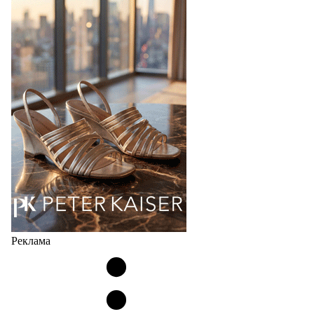
Bubble
Популярный силуэт бренда,1999 года выпуска,
соответствует сегодняшнему тренду на
сникерины (гибридный вариант балеток и
кроссовок обтекаемой формы и с тонкой подошвой).
Но в модели Miu Miu Bubble присутствует еще и…
05.08.2026
3670
Реклама