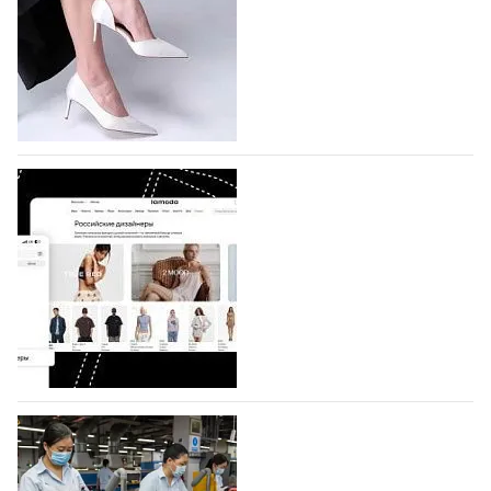
На участие в седьмой Московской неделе моды,
которая пройдет в российской столице с 26 сентября
по 1 октября, уже подано 1047 заявок. Примерно
половину из них (494) прислали дизайнеры,
коллекции которых не были представлены в…
07.08.2026
726
BALLINA представит свои новинки на Euro
Shoes
Компания BALLINA Guangzhou Lihuang Footwear
Co., Ltd., основанная в 2011 году и расположенная в
Гуанчжоу, столице моды Китая, является
профессиональной обувной компанией,
объединяющей разработку, производство и…
07.08.2026
592
На платформе Lamoda - новый раздел и
условия продвижения локальных