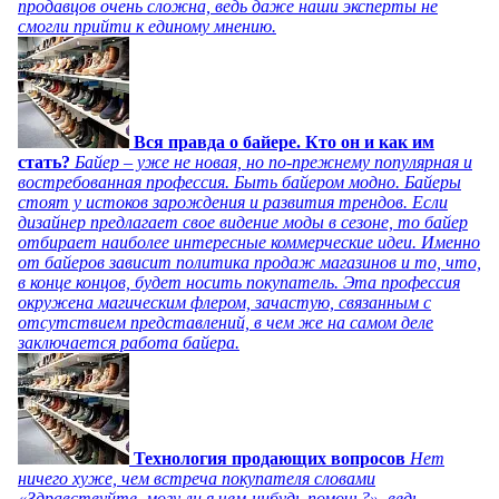
продавцов очень сложна, ведь даже наши эксперты не
смогли прийти к единому мнению.
Вся правда о байере. Кто он и как им
стать?
Байер – уже не новая, но по-прежнему популярная и
востребованная профессия. Быть байером модно. Байеры
стоят у истоков зарождения и развития трендов. Если
дизайнер предлагает свое видение моды в сезоне, то байер
отбирает наиболее интересные коммерческие идеи. Именно
от байеров зависит политика продаж магазинов и то, что,
в конце концов, будет носить покупатель. Эта профессия
окружена магическим флером, зачастую, связанным с
отсутствием представлений, в чем же на самом деле
заключается работа байера.
Технология продающих вопросов
Нет
ничего хуже, чем встреча покупателя словами
«Здравствуйте, могу ли я чем-нибудь помочь?», ведь