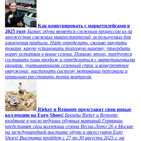
Как конкурировать с маркетплейсами в
2025 году
Бизнес обуви является сложным процессом из-за
множества смежных микростратегий, используемых для
извлечения прибыли. Надо определить, сколько закупить
товара, какую установить торговую наценку, утвердить
норму остатков в конце сезона. Помимо этого, требуется
составить план продаж и определиться с маркетинговыми
акциями, учитывающими сезонный спрос и конкурентное
окружение, настроить систему мотивации персонала и
правильно расставить точки контроля.
Rieker и Remonte представят свои новые
коллекции на Euro Shoes!
Бренды Rieker и Remonte,
входящие в число ведущих обувных компаний Германии,
представят свои коллекции сезона Весна-Лето’26 в Москве
на международной выставке обуви и аксессуаров Euro
Shoes! Выставка пройдет c 27 по 30 августа 2025 г. на