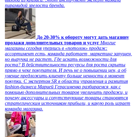
пирамидой зрелости бренда.
До 20-30% к обороту могут дать магазину
продажи дополнительных товаров и услуг
Многие
магазины сегодня уперлись в «потолок» продаж:
ассортимент есть, команда работает, маркетинг запущен,
но выручка не растет. Где искать возможности для
роста? В действительности ресурсы для роста скрыты
прямо в чеке покупателя. И речь не о повышении цен, а об
умение предложить клиенту больше ценности в момент
покупки. С экспертом SR в области управления и развития
fashion-бизнеса Марией Герасименко разбираемся, как с
помощью дополнительных товаров увеличить продажи, и
почему аксессуары и сопутствующие товары становятся
стратегическим источником прибыли, и какую роль играет
команда магазина.