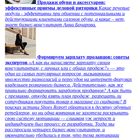
Продажи обуви и аксессуаров:
эффективные приемы деловой риторики
Какие речевые
модули - эффективны при общении с потенциальными и
действующими клиентами салонов обуви, а какие – нет,
знает бизнес-консультант Анна Бочарова.
Формируем зарплату продавцов: советы
экспертов
«А как вы начисляете зарплату своим
консультантам, с личных или с общих продаж?» — это
один из самых популярных вопросов, вызывающих
множество разногласий и пересудов на интернет-форумах
владельцев розничного бизнеса. Действительно, как же
правильно формировать заработок продавцов? А как быть
с премиями, откуда взять план продаж, разрешать ли
сотрудникам покупать товар в магазине со скидками? В
поисках истины Shoes Report обратился к десятку обувных
ретейлеров, но ни одна компания не захотела раскрывать
свою систему мотивации — слишком уж непрост и
индивидуален был процесс ее разработки. Тогда мы
расспросили четырех бизнес-консультантов, и
окончательно убедились в том, что тема мотивации