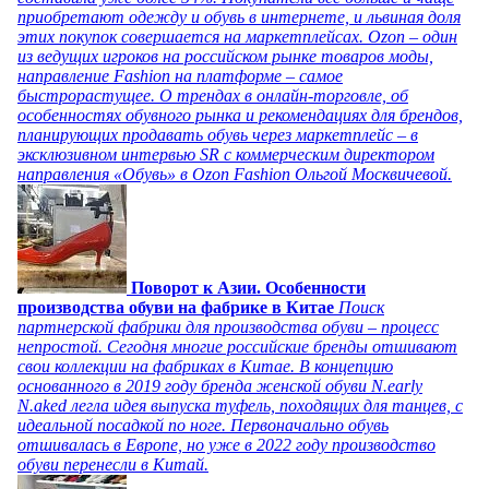
приобретают одежду и обувь в интернете, и львиная доля
этих покупок совершается на маркетплейсах. Ozon – один
из ведущих игроков на российском рынке товаров моды,
направление Fashion на платформе – самое
быстрорастущее. О трендах в онлайн-торговле, об
особенностях обувного рынка и рекомендациях для брендов,
планирующих продавать обувь через маркетплейс – в
эксклюзивном интервью SR с коммерческим директором
направления «Обувь» в Ozon Fashion Ольгой Москвичевой.
Поворот к Азии. Особенности
производства обуви на фабрике в Китае
Поиск
партнерской фабрики для производства обуви – процесс
непростой. Сегодня многие российские бренды отшивают
свои коллекции на фабриках в Китае. В концепцию
основанного в 2019 году бренда женской обуви N.early
N.aked легла идея выпуска туфель, походящих для танцев, с
идеальной посадкой по ноге. Первоначально обувь
отшивалась в Европе, но уже в 2022 году производство
обуви перенесли в Китай.