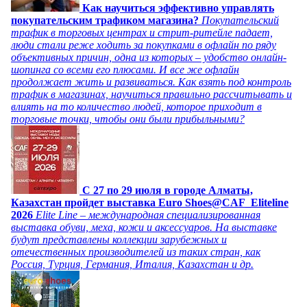
Как научиться эффективно управлять
покупательским трафиком магазина?
Покупательский
трафик в торговых центрах и стрит-ритейле падает,
люди стали реже ходить за покупками в офлайн по ряду
объективных причин, одна из которых – удобство онлайн-
шопинга со всеми его плюсами. И все же офлайн
продолжает жить и развиваться. Как взять под контроль
трафик в магазинах, научиться правильно рассчитывать и
влиять на то количество людей, которое приходит в
торговые точки, чтобы они были прибыльными?
C 27 по 29 июля в городе Алматы,
Казахстан пройдет выставка Euro Shoes@CAF_Eliteline
2026
Elite Line – международная специализированная
выставка обуви, меха, кожи и аксессуаров. На выставке
будут представлены коллекции зарубежных и
отечественных производителей из таких стран, как
Россия, Турция, Германия, Италия, Казахстан и др.