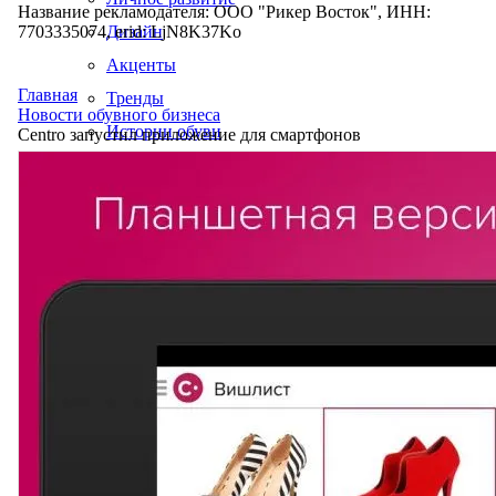
Название рекламодателя: ООО "Рикер Восток", ИНН:
7703335074, erid: LjN8K37Ko
Дизайн
Акценты
Главная
Тренды
Новости обувного бизнеса
Истории обуви
Centro запустил приложение для смартфонов
Производство