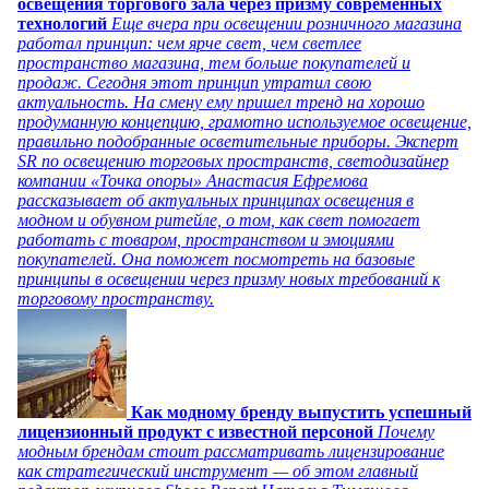
освещения торгового зала через призму современных
технологий
Еще вчера при освещении розничного магазина
работал принцип: чем ярче свет, чем светлее
пространство магазина, тем больше покупателей и
продаж. Сегодня этот принцип утратил свою
актуальность. На смену ему пришел тренд на хорошо
продуманную концепцию, грамотно используемое освещение,
правильно подобранные осветительные приборы. Эксперт
SR по освещению торговых пространств, светодизайнер
компании «Точка опоры» Анастасия Ефремова
рассказывает об актуальных принципах освещения в
модном и обувном ритейле, о том, как свет помогает
работать с товаром, пространством и эмоциями
покупателей. Она поможет посмотреть на базовые
принципы в освещении через призму новых требований к
торговому пространству.
Как модному бренду выпустить успешный
лицензионный продукт с известной персоной
Почему
модным брендам стоит рассматривать лицензирование
как стратегический инструмент — об этом главный