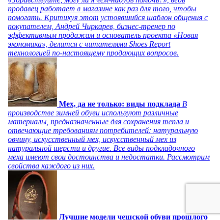
продавец работает в магазине как раз для того, чтобы
помогать. Критикуя этот устоявшийся шаблон общения с
покупателем, Андрей Чиркарев, бизнес-тренер по
эффективным продажам и основатель проекта «Новая
экономика», делится с читателями Shoes Report
технологией по-настоящему продающих вопросов.
Мех, да не только: виды подклада
В
производстве зимней обуви используют различные
материалы, предназначенные для сохранения тепла и
отвечающие требованиям потребителей: натуральную
овчину, искусственный мех, искусственный мех из
натуральной шерсти и другие. Все виды подкладочного
меха имеют свои достоинства и недостатки. Рассмотрим
свойства каждого из них.
Лучшие модели чешской обуви прошлого