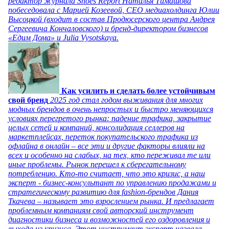
редактор журнала Shoes Report Наталья Тимашова
побеседовала с Марией Козеевой, СЕО медиахолдинга Юлии
Высоцкой (входит в состав Продюсерского центра Андрея
Сергеевича Кончаловского) и бренд-директором бизнесов
«Едим Дома» и Julia Vysotskaya.
Как усилить и сделать более устойчивым
свой бренд
2025 год стал годом выживания для многих
модных брендов в очень непростых и быстро меняющихся
условиях перегретого рынка: падение трафика, закрытие
целых сетей и компаний, консолидация селлеров на
маркетплейсах, переток покупательского трафика из
офлайна в онлайн – все эти и другие факторы влияли на
всех и особенно на слабых, на тех, кто переживал те или
иные проблемы. Рынок перешел к сберегательному
потреблению. Кто-то считает, что это кризис, а наш
эксперт - бизнес-консультант по управлению продажами и
стратегическому развитию для fashion-брендов Дания
Ткачева – называет это взрослением рынка. И предлагает
проблемным компаниям свой авторский инструмент
диагностики бизнеса и возможностей его оздоровления и
выхода из кризиса. Этот инструмент эксперт назвала