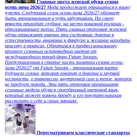
Главные цвета женской обуви сезона
осень-зима 2026/27
Мода продолжает обращаться к языку
чувств. Следующий сезон осень-зима 2026/27 обещает
быть эмоциональным и чуть задумчивым. На смену
яркости приходит глубина, на место показной роскоши -
обволакивающее тепло. Пять главных оттенков женской
обуви отражают именно эти состояния: доверие к
естественности, внимание к фактуре и желание находить
красоту в нюансах. Обратимся к профессиональному
прогнозу сезонных остромодных цветов от
международного тренд-бюро Future Snoops.
Представленная в статье часть палитры сезона осень-
зима 2026/27 от Future Snoops - эмоциональная карта
будущего сезона, которая говорит о доверии и хрупкой
честности, о равновесии, внутренней силе и тепле, которое
не требует повода. Эти пять оттенков превращают
сезонные модели обуви в своеобразный цветовой язык,
который может помочь бренду и его покупательницам
рассказать о себе и своих эмоциях.
Пересматриваем классические стандарты