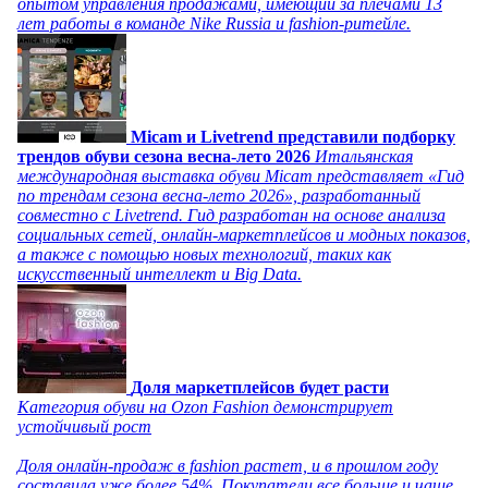
опытом управления продажами, имеющий за плечами 13
лет работы в команде Nike Russia и fashion-ритейле.
Micam и Livetrend представили подборку
трендов обуви сезона весна-лето 2026
Итальянская
международная выставка обуви Micam представляет «Гид
по трендам сезона весна-лето 2026», разработанный
совместно с Livetrend. Гид разработан на основе анализа
социальных сетей, онлайн-маркетплейсов и модных показов,
а также с помощью новых технологий, таких как
искусственный интеллект и Big Data.
Доля маркетплейсов будет расти
Категория обуви на Ozon Fashion демонстрирует
устойчивый рост
Доля онлайн-продаж в fashion растет, и в прошлом году
составила уже более 54%. Покупатели все больше и чаще