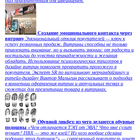
был приоритетным для швейцарцев.
Создание эмоционального контакта через
витрину
Эмоциональный отклик покупателей — ключ к
успеху розничных продаж. Витрины способны не только
привлекать внимание, но и вызывать эмоции: от радости и
ностальгии до чувства принадлежности и желания
обладать. Использование психологических триггеров в
дизайне витрин помогает превратить прохожего в
покупателя. Эксперт SR по визуальному мерчандайзингу и
ритейл-дизайну Виктор Малыгин рассказывает о подходах
в концепции оформления витрин и актуальных темах и
сюжетах для презентации товара в витринах.
Обувной ликбез: из чего делаются обувные
подошвы
«Чем отличается ТЭП от ЭВА? Что мне сулит
тунит? ПВХ — это же клей? Из чего вообще сделана
подошва этих ботинок?» — современный покупатель хочет