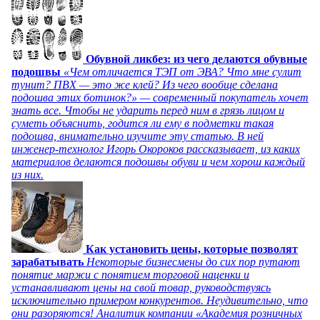
Обувной ликбез: из чего делаются обувные
подошвы
«Чем отличается ТЭП от ЭВА? Что мне сулит
тунит? ПВХ — это же клей? Из чего вообще сделана
подошва этих ботинок?» — современный покупатель хочет
знать все. Чтобы не ударить перед ним в грязь лицом и
суметь объяснить, годится ли ему в подметки такая
подошва, внимательно изучите эту статью. В ней
инженер-технолог Игорь Окороков рассказывает, из каких
материалов делаются подошвы обуви и чем хорош каждый
из них.
Как установить цены, которые позволят
зарабатывать
Некоторые бизнесмены до сих пор путают
понятие маржи с понятием торговой наценки и
устанавливают цены на свой товар, руководствуясь
исключительно примером конкурентов. Неудивительно, что
они разоряются! Аналитик компании «Академия розничных