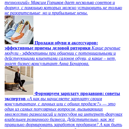
технологий» Максим Горшков дает несколько советов и
формул, с помощью которых можно установить не только
не разорительные, но и прибыльные цены.
Продажи обуви и аксессуаров:
эффективные приемы деловой риторики
Какие речевые
модули - эффективны при общении с потенциальными и
действующими клиентами салонов обуви, а какие – нет,
знает бизнес-консультант Анна Бочарова.
Формируем зарплату продавцов: советы
экспертов
«А как вы начисляете зарплату своим
консультантам, с личных или с общих продаж?» — это
один из самых популярных вопросов, вызывающих
множество разногласий и пересудов на интернет-форумах
владельцев розничного бизнеса. Действительно, как же
правильно формировать заработок продавцов? А как быть