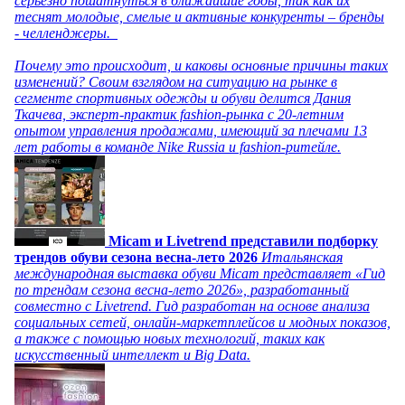
серьезно пошатнуться в ближайшие годы, так как их
теснят молодые, смелые и активные конкуренты – бренды
- челленджеры.
Почему это происходит, и каковы основные причины таких
изменений? Своим взглядом на ситуацию на рынке в
сегменте спортивных одежды и обуви делится Дания
Ткачева, эксперт-практик fashion-рынка с 20-летним
опытом управления продажами, имеющий за плечами 13
лет работы в команде Nike Russia и fashion-ритейле.
Micam и Livetrend представили подборку
трендов обуви сезона весна-лето 2026
Итальянская
международная выставка обуви Micam представляет «Гид
по трендам сезона весна-лето 2026», разработанный
совместно с Livetrend. Гид разработан на основе анализа
социальных сетей, онлайн-маркетплейсов и модных показов,
а также с помощью новых технологий, таких как
искусственный интеллект и Big Data.