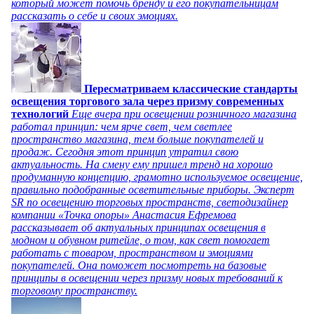
который может помочь бренду и его покупательницам
рассказать о себе и своих эмоциях.
Пересматриваем классические стандарты
освещения торгового зала через призму современных
технологий
Еще вчера при освещении розничного магазина
работал принцип: чем ярче свет, чем светлее
пространство магазина, тем больше покупателей и
продаж. Сегодня этот принцип утратил свою
актуальность. На смену ему пришел тренд на хорошо
продуманную концепцию, грамотно используемое освещение,
правильно подобранные осветительные приборы. Эксперт
SR по освещению торговых пространств, светодизайнер
компании «Точка опоры» Анастасия Ефремова
рассказывает об актуальных принципах освещения в
модном и обувном ритейле, о том, как свет помогает
работать с товаром, пространством и эмоциями
покупателей. Она поможет посмотреть на базовые
принципы в освещении через призму новых требований к
торговому пространству.