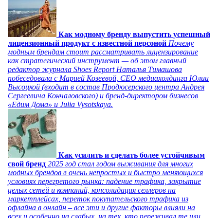
Как модному бренду выпустить успешный
лицензионный продукт с известной персоной
Почему
модным брендам стоит рассматривать лицензирование
как стратегический инструмент — об этом главный
редактор журнала Shoes Report Наталья Тимашова
побеседовала с Марией Козеевой, СЕО медиахолдинга Юлии
Высоцкой (входит в состав Продюсерского центра Андрея
Сергеевича Кончаловского) и бренд-директором бизнесов
«Едим Дома» и Julia Vysotskaya.
Как усилить и сделать более устойчивым
свой бренд
2025 год стал годом выживания для многих
модных брендов в очень непростых и быстро меняющихся
условиях перегретого рынка: падение трафика, закрытие
целых сетей и компаний, консолидация селлеров на
маркетплейсах, переток покупательского трафика из
офлайна в онлайн – все эти и другие факторы влияли на
всех и особенно на слабых, на тех, кто переживал те или