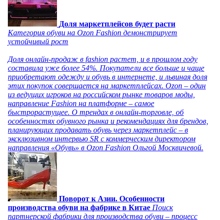
Доля маркетплейсов будет расти
Категория обуви на Ozon Fashion демонстрирует
устойчивый рост
Доля онлайн-продаж в fashion растет, и в прошлом году
составила уже более 54%. Покупатели все больше и чаще
приобретают одежду и обувь в интернете, и львиная доля
этих покупок совершается на маркетплейсах. Ozon – один
из ведущих игроков на российском рынке товаров моды,
направление Fashion на платформе – самое
быстрорастущее. О трендах в онлайн-торговле, об
особенностях обувного рынка и рекомендациях для брендов,
планирующих продавать обувь через маркетплейс – в
эксклюзивном интервью SR с коммерческим директором
направления «Обувь» в Ozon Fashion Ольгой Москвичевой.
Поворот к Азии. Особенности
производства обуви на фабрике в Китае
Поиск
партнерской фабрики для производства обуви – процесс