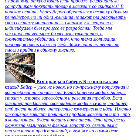
с премиями, откуда взять план продаж, разрешать ли
сотрудникам покупать товар в магазине со скидками? В
поисках истины Shoes Report обратился к десятку обувных
ретейлеров, но ни одна компания не захотела раскрывать
свою систему мотивации — слишком уж непрост и
индивидуален был процесс ее разработки. Тогда мы
расспросили четырех бизнес-консультантов, и
окончательно убедились в том, что тема мотивации
продавцов очень сложна, ведь даже наши эксперты не
смогли прийти к единому мнению.
Вся правда о байере. Кто он и как им
стать?
Байер – уже не новая, но по-прежнему популярная и
востребованная профессия. Быть байером модно. Байеры
стоят у истоков зарождения и развития трендов. Если
дизайнер предлагает свое видение моды в сезоне, то байер
отбирает наиболее интересные коммерческие идеи. Именно
от байеров зависит политика продаж магазинов и то, что,
в конце концов, будет носить покупатель. Эта профессия
окружена магическим флером, зачастую, связанным с
отсутствием представлений, в чем же на самом деле