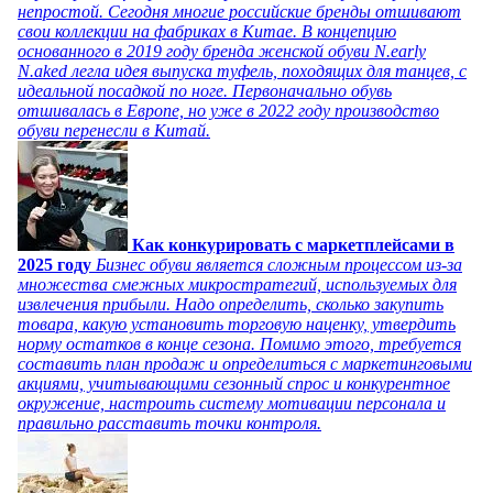
непростой. Сегодня многие российские бренды отшивают
свои коллекции на фабриках в Китае. В концепцию
основанного в 2019 году бренда женской обуви N.early
N.aked легла идея выпуска туфель, походящих для танцев, с
идеальной посадкой по ноге. Первоначально обувь
отшивалась в Европе, но уже в 2022 году производство
обуви перенесли в Китай.
Как конкурировать с маркетплейсами в
2025 году
Бизнес обуви является сложным процессом из-за
множества смежных микростратегий, используемых для
извлечения прибыли. Надо определить, сколько закупить
товара, какую установить торговую наценку, утвердить
норму остатков в конце сезона. Помимо этого, требуется
составить план продаж и определиться с маркетинговыми
акциями, учитывающими сезонный спрос и конкурентное
окружение, настроить систему мотивации персонала и
правильно расставить точки контроля.