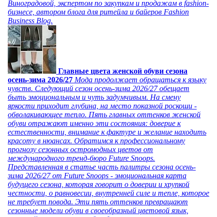
Виноградовой, экспертом по закупкам и продажам в fashion-
бизнесе, автором блога для ритейла и байеров Fashion
Business Blog.
Главные цвета женской обуви сезона
осень-зима 2026/27
Мода продолжает обращаться к языку
чувств. Следующий сезон осень-зима 2026/27 обещает
быть эмоциональным и чуть задумчивым. На смену
яркости приходит глубина, на место показной роскоши -
обволакивающее тепло. Пять главных оттенков женской
обуви отражают именно эти состояния: доверие к
естественности, внимание к фактуре и желание находить
красоту в нюансах. Обратимся к профессиональному
прогнозу сезонных остромодных цветов от
международного тренд-бюро Future Snoops.
Представленная в статье часть палитры сезона осень-
зима 2026/27 от Future Snoops - эмоциональная карта
будущего сезона, которая говорит о доверии и хрупкой
честности, о равновесии, внутренней силе и тепле, которое
не требует повода. Эти пять оттенков превращают
сезонные модели обуви в своеобразный цветовой язык,