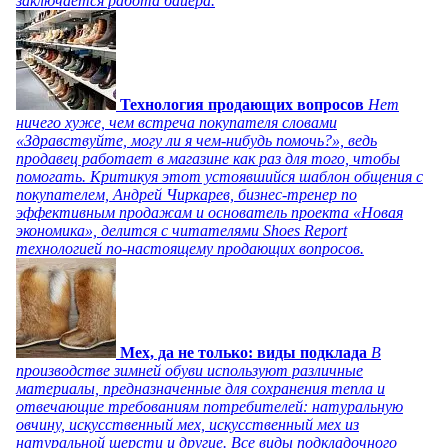
заключается работа байера.
Технология продающих вопросов
Нет
ничего хуже, чем встреча покупателя словами
«Здравствуйте, могу ли я чем-нибудь помочь?», ведь
продавец работает в магазине как раз для того, чтобы
помогать. Критикуя этот устоявшийся шаблон общения с
покупателем, Андрей Чиркарев, бизнес-тренер по
эффективным продажам и основатель проекта «Новая
экономика», делится с читателями Shoes Report
технологией по-настоящему продающих вопросов.
Мех, да не только: виды подклада
В
производстве зимней обуви используют различные
материалы, предназначенные для сохранения тепла и
отвечающие требованиям потребителей: натуральную
овчину, искусственный мех, искусственный мех из
натуральной шерсти и другие. Все виды подкладочного