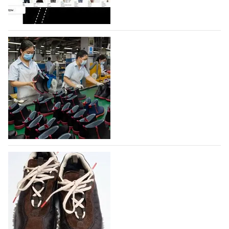
профессиональной обувной компанией,
объединяющей разработку, производство и…
07.08.2026
346
На платформе Lamoda - новый раздел и
условия продвижения локальных
дизайнерских марок
Российский маркетплейс Lamoda решил обновить
раздел для продажи продукции локальных
дизайнерских марок одежды, обуви и аксессуаров.
Бренды также получат маркетинговую…
06.08.2026
509
Объем мирового производства обуви в
2025 году практически не увеличился
В 2025 году мировое производство обуви
практически не изменилось, зафиксировав
незначительный рост на 0,1% до 24,6 млрд пар, -