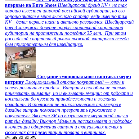
впервые на Euro Shoes
Швейцарский бренд KV+ не так
хорошо известен широкой российской аудитории, но его
хорошо знают в мире лыжного спорта, ведь именно там
KV+ делал первые шаги и активно развивался. Швейцарский
бренд заслужил доверие профессиональной спортивной
аудитории на протяжении последних 35 лет. При этом
российский спортивный рынок лыжной экипировки всегда
был приоритетным для швейцарцев.
Создание эмоционального контакта через
витрину
Эмоциональный отклик покупателей — ключ к
успеху розничных продаж. Витрины способны не только
привлекать внимание, но и вызывать эмоции: от радости и
ностальгии до чувства принадлежности и желания
обладать. Использование психологических триггеров в
дизайне витрин помогает превратить прохожего в
покупателя. Эксперт SR по визуальному мерчандайзингу и
ритейл-дизайну Виктор Малыгин рассказывает о подходах
в концепции оформления витрин и актуальных темах и
сюжетах для презентации товара в витринах.