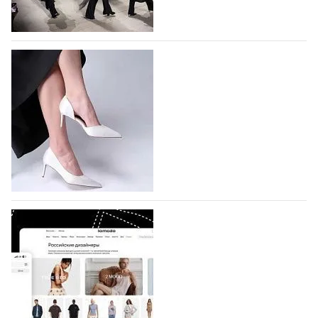
На участие в Московской неделе моды
подано 1047 заявок
На участие в седьмой Московской неделе моды,
которая пройдет в российской столице с 26 сентября
по 1 октября, уже подано 1047 заявок. Примерно
половину из них (494) прислали дизайнеры,
коллекции которых не были представлены в…
07.08.2026
490
BALLINA представит свои новинки на Euro
Shoes
Компания BALLINA Guangzhou Lihuang Footwear
Co., Ltd., основанная в 2011 году и расположенная в
Гуанчжоу, столице моды Китая, является