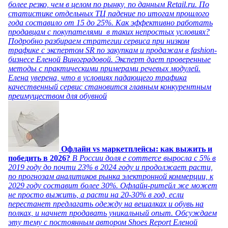
более резко, чем в целом по рынку, по данным Retail.ru. По
статистике отдельных ТЦ падение по итогам прошлого
года составило от 15 до 25%. Как эффективно работать
продавцам с покупателями в таких непростых условиях?
Подробно разбираем стратегии сервиса при низком
трафике с экспертом SR по закупкам и продажам в fashion-
бизнесе Еленой Виноградовой. Эксперт дает проверенные
методы с практическими примерами речевых модулей.
Елена уверена, что в условиях падающего трафика
качественный сервис становится главным конкурентным
преимуществом для обувной
Офлайн vs маркетплейсы: как выжить и
победить в 2026?
В России доля e commerce выросла с 5% в
2019 году до почти 23% в 2024 году и продолжает расти,
по прогнозам аналитиков рынка электронной коммерции, к
2029 году составит более 30%. Офлайн-ритейл же может
не просто выжить, а расти на 20-30% в год, если
перестанет предлагать одежду на вешалках и обувь на
полках, и начнет продавать уникальный опыт. Обсуждаем
эту тему с постоянным автором Shoes Report Еленой