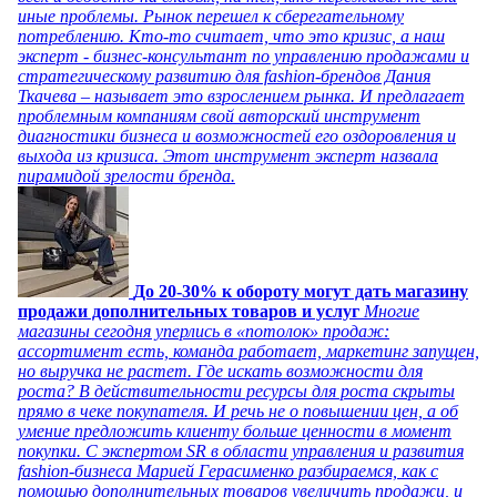
иные проблемы. Рынок перешел к сберегательному
потреблению. Кто-то считает, что это кризис, а наш
эксперт - бизнес-консультант по управлению продажами и
стратегическому развитию для fashion-брендов Дания
Ткачева – называет это взрослением рынка. И предлагает
проблемным компаниям свой авторский инструмент
диагностики бизнеса и возможностей его оздоровления и
выхода из кризиса. Этот инструмент эксперт назвала
пирамидой зрелости бренда.
До 20-30% к обороту могут дать магазину
продажи дополнительных товаров и услуг
Многие
магазины сегодня уперлись в «потолок» продаж:
ассортимент есть, команда работает, маркетинг запущен,
но выручка не растет. Где искать возможности для
роста? В действительности ресурсы для роста скрыты
прямо в чеке покупателя. И речь не о повышении цен, а об
умение предложить клиенту больше ценности в момент
покупки. С экспертом SR в области управления и развития
fashion-бизнеса Марией Герасименко разбираемся, как с
помощью дополнительных товаров увеличить продажи, и