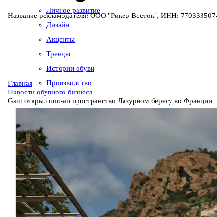
Личное развитие
Название рекламодателя: ООО "Рикер Восток", ИНН: 7703335074
Дизайн
Акценты
Тренды
Истории обуви
Производство
Главная
Новости обувного бизнеса
Gant открыл поп-ап пространство Лазурном берегу во Франции