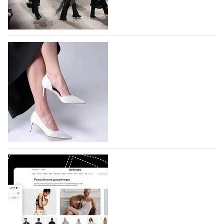
На участие в Московской неделе моды
подано 1047 заявок
На участие в седьмой Московской неделе моды,
которая пройдет в российской столице с 26 сентября
по 1 октября, уже подано 1047 заявок. Примерно
половину из них (494) прислали дизайнеры,
коллекции которых не были представлены в…
07.08.2026
560
BALLINA представит свои новинки на Euro
Shoes
Компания BALLINA Guangzhou Lihuang Footwear
Co., Ltd., основанная в 2011 году и расположенная в
Гуанчжоу, столице моды Китая, является