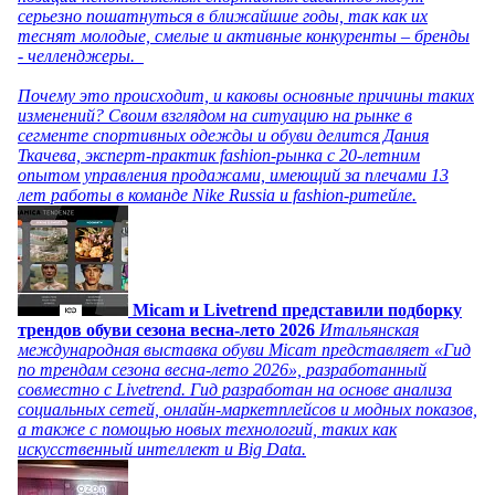
серьезно пошатнуться в ближайшие годы, так как их
теснят молодые, смелые и активные конкуренты – бренды
- челленджеры.
Почему это происходит, и каковы основные причины таких
изменений? Своим взглядом на ситуацию на рынке в
сегменте спортивных одежды и обуви делится Дания
Ткачева, эксперт-практик fashion-рынка с 20-летним
опытом управления продажами, имеющий за плечами 13
лет работы в команде Nike Russia и fashion-ритейле.
Micam и Livetrend представили подборку
трендов обуви сезона весна-лето 2026
Итальянская
международная выставка обуви Micam представляет «Гид
по трендам сезона весна-лето 2026», разработанный
совместно с Livetrend. Гид разработан на основе анализа
социальных сетей, онлайн-маркетплейсов и модных показов,
а также с помощью новых технологий, таких как
искусственный интеллект и Big Data.