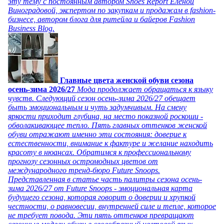
эту тему с постоянным автором Shoes Report Еленой
Виноградовой, экспертом по закупкам и продажам в fashion-
бизнесе, автором блога для ритейла и байеров Fashion
Business Blog.
Главные цвета женской обуви сезона
осень-зима 2026/27
Мода продолжает обращаться к языку
чувств. Следующий сезон осень-зима 2026/27 обещает
быть эмоциональным и чуть задумчивым. На смену
яркости приходит глубина, на место показной роскоши -
обволакивающее тепло. Пять главных оттенков женской
обуви отражают именно эти состояния: доверие к
естественности, внимание к фактуре и желание находить
красоту в нюансах. Обратимся к профессиональному
прогнозу сезонных остромодных цветов от
международного тренд-бюро Future Snoops.
Представленная в статье часть палитры сезона осень-
зима 2026/27 от Future Snoops - эмоциональная карта
будущего сезона, которая говорит о доверии и хрупкой
честности, о равновесии, внутренней силе и тепле, которое
не требует повода. Эти пять оттенков превращают