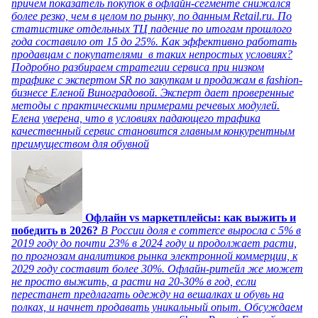
причем показатель покупок в офлайн-сегменте снижался
более резко, чем в целом по рынку, по данным Retail.ru. По
статистике отдельных ТЦ падение по итогам прошлого
года составило от 15 до 25%. Как эффективно работать
продавцам с покупателями в таких непростых условиях?
Подробно разбираем стратегии сервиса при низком
трафике с экспертом SR по закупкам и продажам в fashion-
бизнесе Еленой Виноградовой. Эксперт дает проверенные
методы с практическими примерами речевых модулей.
Елена уверена, что в условиях падающего трафика
качественный сервис становится главным конкурентным
преимуществом для обувной
Офлайн vs маркетплейсы: как выжить и
победить в 2026?
В России доля e commerce выросла с 5% в
2019 году до почти 23% в 2024 году и продолжает расти,
по прогнозам аналитиков рынка электронной коммерции, к
2029 году составит более 30%. Офлайн-ритейл же может
не просто выжить, а расти на 20-30% в год, если
перестанет предлагать одежду на вешалках и обувь на
полках, и начнет продавать уникальный опыт. Обсуждаем