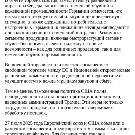
В отчете Торбена Шютца, заместителя управляющего
директора Федерального союза немецкой обувной и
кожевенной промышленности Германии отмечается, что
несмотря на текущую нестабильную и неопределенную
ситуацию, а также сдержанные потребительские
настроения в Германии, в ближайшие месяцы наблюдаются
признаки позитивных изменений в отрасли. Различные
сегменты продукции, включая быстрорастущий сегмент
обуви «босоногая», вселяют надежду на новые
возможности – как для розничных продавцов, так и для
немецкой обувной промышленности.
Во внешней торговле политическое соглашение о
свободной торговле между ЕС и Индонезией откроет новые
рыночные возможности в среднесрочной перспективе и
улучшит доступ к важным рынкам закупок и сбыта.
Тем не менее, таможенная политика США полна
неопределенности из-за новых протекционистских мер,
введенных администрацией Трампа. Эти меры не только
затрудняют продажи, но и значительно задерживают
обработку поставок.
27 июля 2025 года Европейский союз и США объявили о
рамочном соглашении, предотвратив тем самым эскалацию
торгового конфликта. Для большинства товаров,