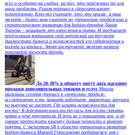
всех и особенно на слабых, на тех, кто переживал те или
иные проблемы. Рынок перешел к сберегательному
потреблению. Кто-то считает, что это кризис, а наш
эксперт - бизнес-консультант по управлению продажами и
стратегическому развитию для fashion-брендов Дания
Ткачева – называет это взрослением рынка. И предлагает
проблемным компаниям свой авторский инструмент
диагностики бизнеса и возможностей его оздоровления и
выхода из кризиса. Этот инструмент эксперт назвала
пирамидой зрелости бренда.
До 20-30% к обороту могут дать магазину
продажи дополнительных товаров и услуг
Многие
магазины сегодня уперлись в «потолок» продаж:
ассортимент есть, команда работает, маркетинг запущен,
но выручка не растет. Где искать возможности для
роста? В действительности ресурсы для роста скрыты
прямо в чеке покупателя. И речь не о повышении цен, а об
умение предложить клиенту больше ценности в момент
покупки. С экспертом SR в области управления и развития
fashion-бизнеса Марией Герасименко разбираемся, как с