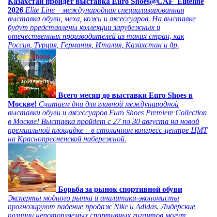
Казахстан пройдет выставка Euro Shoes@CAF_Eliteline
2026
Elite Line – международная специализированная
выставка обуви, меха, кожи и аксессуаров. На выставке
будут представлены коллекции зарубежных и
отечественных производителей из таких стран, как
Россия, Турция, Германия, Италия, Казахстан и др.
Всего месяц до выставки Euro Shoes в
Москве!
Считаем дни для главной международной
выставки обуви и аксессуаров Euro Shoes Premiere Collection
в Москве! Выставка пройдет с 27 по 30 августа на новой
премиальной площадке – в столичном конгресс-центре ЦМТ
на Краснопресненской набережной.
Борьба за рынок спортивной обуви
Эксперты модного рынка и аналитики-экономисты
прогнозируют падение продаж Nike и Adidas. Лидерские
позиции непотопляемых спортивных гигантов могут