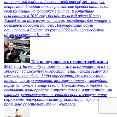
партнерской фабрики для производства обуви – процесс
непростой. Сегодня многие российские бренды отшивают
свои коллекции на фабриках в Китае. В концепцию
основанного в 2019 году бренда женской обуви N.early
N.aked легла идея выпуска туфель, походящих для танцев, с
идеальной посадкой по ноге. Первоначально обувь
отшивалась в Европе, но уже в 2022 году производство
обуви перенесли в Китай.
Как конкурировать с маркетплейсами в
2025 году
Бизнес обуви является сложным процессом из-за
множества смежных микростратегий, используемых для
извлечения прибыли. Надо определить, сколько закупить
товара, какую установить торговую наценку, утвердить
норму остатков в конце сезона. Помимо этого, требуется
составить план продаж и определиться с маркетинговыми
акциями, учитывающими сезонный спрос и конкурентное
окружение, настроить систему мотивации персонала и
правильно расставить точки контроля.