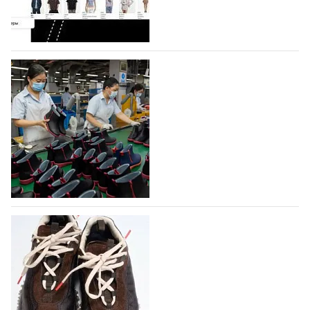
профессиональной обувной компанией,
объединяющей разработку, производство и…
07.08.2026
411
На платформе Lamoda - новый раздел и
условия продвижения локальных
дизайнерских марок
Российский маркетплейс Lamoda решил обновить
раздел для продажи продукции локальных
дизайнерских марок одежды, обуви и аксессуаров.
Бренды также получат маркетинговую…
06.08.2026
572
Объем мирового производства обуви в
2025 году практически не увеличился
В 2025 году мировое производство обуви
практически не изменилось, зафиксировав
незначительный рост на 0,1% до 24,6 млрд пар, -