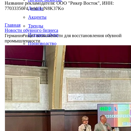
Название рекламодателя: ООО "Рикер Восток", ИНН:
7703335074, erid: LjN8K37Ko
Дизайн
Акценты
Главная
Тренды
Новости обувного бизнеса
Истории обуви
Германия ищет возможности для восстановления обувной
промышленности
Производство