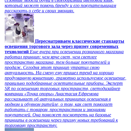
сезонные модели обуви в своеобразный цветовой язык,
который может помочь бренду и его покупательницам
рассказать о себе и своих эмоциях.
Пересматриваем классические стандарты
освещения торгового зала через призму современных
технологий
Еще вчера при освещении розничного магазина
работал принцип: чем ярче свет, чем светлее
пространство магазина, тем больше покупателей и
продаж. Сегодня этот принцип утратил свою
актуальность. На смену ему пришел тренд на хорошо
продуманную концепцию, грамотно используемое освещение,
правильно подобранные осветительные приборы. Эксперт
SR по освещению торговых пространств, светодизайнер
компании «Точка опоры» Анастасия Ефремова
рассказывает об актуальных принципах освещения в
модном и обувном ритейле, о том, как свет помогает
работать с товаром, пространством и эмоциями
покупателей. Она поможет посмотреть на базовые
принципы в освещении через призму новых требований к
торговому пространству.