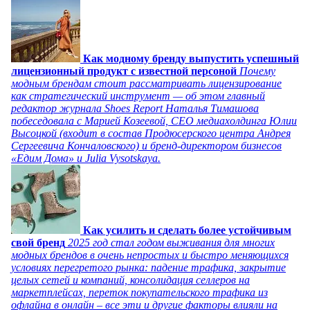
Как модному бренду выпустить успешный
лицензионный продукт с известной персоной
Почему
модным брендам стоит рассматривать лицензирование
как стратегический инструмент — об этом главный
редактор журнала Shoes Report Наталья Тимашова
побеседовала с Марией Козеевой, СЕО медиахолдинга Юлии
Высоцкой (входит в состав Продюсерского центра Андрея
Сергеевича Кончаловского) и бренд-директором бизнесов
«Едим Дома» и Julia Vysotskaya.
Как усилить и сделать более устойчивым
свой бренд
2025 год стал годом выживания для многих
модных брендов в очень непростых и быстро меняющихся
условиях перегретого рынка: падение трафика, закрытие
целых сетей и компаний, консолидация селлеров на
маркетплейсах, переток покупательского трафика из
офлайна в онлайн – все эти и другие факторы влияли на