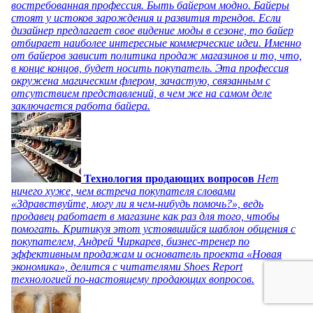
востребованная профессия. Быть байером модно. Байеры
стоят у истоков зарождения и развития трендов. Если
дизайнер предлагает свое видение моды в сезоне, то байер
отбирает наиболее интересные коммерческие идеи. Именно
от байеров зависит политика продаж магазинов и то, что,
в конце концов, будет носить покупатель. Эта профессия
окружена магическим флером, зачастую, связанным с
отсутствием представлений, в чем же на самом деле
заключается работа байера.
Технология продающих вопросов
Нет
ничего хуже, чем встреча покупателя словами
«Здравствуйте, могу ли я чем-нибудь помочь?», ведь
продавец работает в магазине как раз для того, чтобы
помогать. Критикуя этот устоявшийся шаблон общения с
покупателем, Андрей Чиркарев, бизнес-тренер по
эффективным продажам и основатель проекта «Новая
экономика», делится с читателями Shoes Report
технологией по-настоящему продающих вопросов.