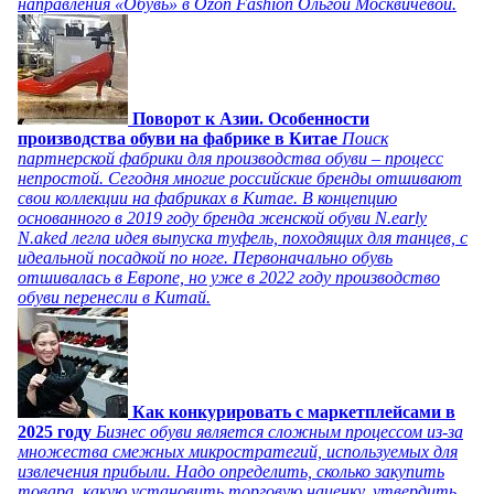
направления «Обувь» в Ozon Fashion Ольгой Москвичевой.
Поворот к Азии. Особенности
производства обуви на фабрике в Китае
Поиск
партнерской фабрики для производства обуви – процесс
непростой. Сегодня многие российские бренды отшивают
свои коллекции на фабриках в Китае. В концепцию
основанного в 2019 году бренда женской обуви N.early
N.aked легла идея выпуска туфель, походящих для танцев, с
идеальной посадкой по ноге. Первоначально обувь
отшивалась в Европе, но уже в 2022 году производство
обуви перенесли в Китай.
Как конкурировать с маркетплейсами в
2025 году
Бизнес обуви является сложным процессом из-за
множества смежных микростратегий, используемых для
извлечения прибыли. Надо определить, сколько закупить
товара, какую установить торговую наценку, утвердить