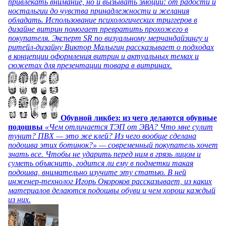
привлекать внимание, но и вызывать эмоции: от радости и
ностальгии до чувства принадлежности и желания
обладать. Использование психологических триггеров в
дизайне витрин помогает превратить прохожего в
покупателя. Эксперт SR по визуальному мерчандайзингу и
ритейл-дизайну Виктор Малыгин рассказывает о подходах
в концепции оформления витрин и актуальных темах и
сюжетах для презентации товара в витринах.
Обувной ликбез: из чего делаются обувные
подошвы
«Чем отличается ТЭП от ЭВА? Что мне сулит
тунит? ПВХ — это же клей? Из чего вообще сделана
подошва этих ботинок?» — современный покупатель хочет
знать все. Чтобы не ударить перед ним в грязь лицом и
суметь объяснить, годится ли ему в подметки такая
подошва, внимательно изучите эту статью. В ней
инженер-технолог Игорь Окороков рассказывает, из каких
материалов делаются подошвы обуви и чем хорош каждый
из них.