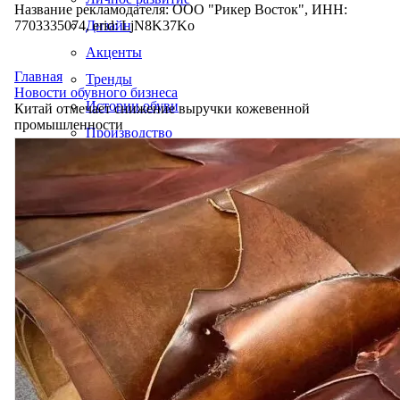
Название рекламодателя: ООО "Рикер Восток", ИНН:
7703335074, erid: LjN8K37Ko
Дизайн
Акценты
Главная
Тренды
Новости обувного бизнеса
Истории обуви
Китай отмечает снижение выручки кожевенной
промышленности
Производство