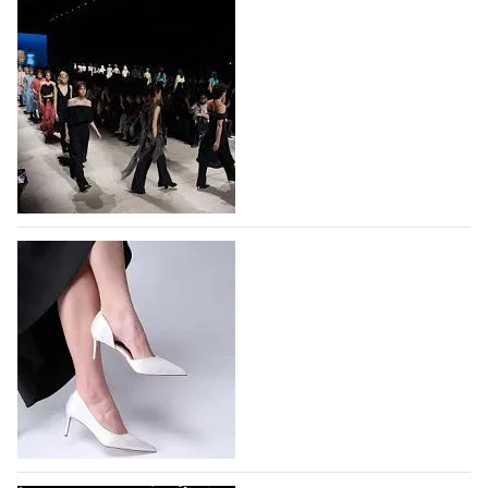
На участие в Московской неделе моды
подано 1047 заявок
На участие в седьмой Московской неделе моды,
которая пройдет в российской столице с 26 сентября
по 1 октября, уже подано 1047 заявок. Примерно
половину из них (494) прислали дизайнеры,
коллекции которых не были представлены в…
07.08.2026
741