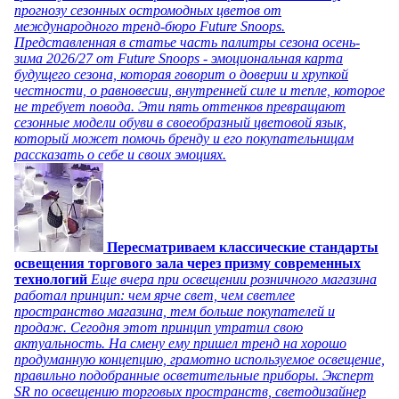
прогнозу сезонных остромодных цветов от
международного тренд-бюро Future Snoops.
Представленная в статье часть палитры сезона осень-
зима 2026/27 от Future Snoops - эмоциональная карта
будущего сезона, которая говорит о доверии и хрупкой
честности, о равновесии, внутренней силе и тепле, которое
не требует повода. Эти пять оттенков превращают
сезонные модели обуви в своеобразный цветовой язык,
который может помочь бренду и его покупательницам
рассказать о себе и своих эмоциях.
Пересматриваем классические стандарты
освещения торгового зала через призму современных
технологий
Еще вчера при освещении розничного магазина
работал принцип: чем ярче свет, чем светлее
пространство магазина, тем больше покупателей и
продаж. Сегодня этот принцип утратил свою
актуальность. На смену ему пришел тренд на хорошо
продуманную концепцию, грамотно используемое освещение,
правильно подобранные осветительные приборы. Эксперт
SR по освещению торговых пространств, светодизайнер