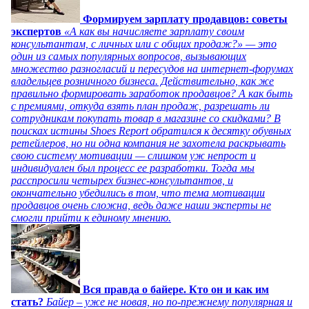
Формируем зарплату продавцов: советы
экспертов
«А как вы начисляете зарплату своим
консультантам, с личных или с общих продаж?» — это
один из самых популярных вопросов, вызывающих
множество разногласий и пересудов на интернет-форумах
владельцев розничного бизнеса. Действительно, как же
правильно формировать заработок продавцов? А как быть
с премиями, откуда взять план продаж, разрешать ли
сотрудникам покупать товар в магазине со скидками? В
поисках истины Shoes Report обратился к десятку обувных
ретейлеров, но ни одна компания не захотела раскрывать
свою систему мотивации — слишком уж непрост и
индивидуален был процесс ее разработки. Тогда мы
расспросили четырех бизнес-консультантов, и
окончательно убедились в том, что тема мотивации
продавцов очень сложна, ведь даже наши эксперты не
смогли прийти к единому мнению.
Вся правда о байере. Кто он и как им
стать?
Байер – уже не новая, но по-прежнему популярная и