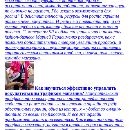
магазины сегодня уперлись в «потолок» продаж:
ассортимент есть, команда работает, маркетинг запущен,
но выручка не растет. Где искать возможности для
роста? В действительности ресурсы для роста скрыты
прямо в чеке покупателя. И речь не о повышении цен, а об
умение предложить клиенту больше ценности в момент
покупки. С экспертом SR в области управления и развития
fashion-бизнеса Марией Герасименко разбираемся, как с
помощью дополнительных товаров увеличить продажи, и
почему аксессуары и сопутствующие товары становятся
стратегическим источником прибыли, и какую роль играет
команда магазина.
Как научиться эффективно управлять
покупательским трафиком магазина?
Покупательский
трафик в торговых центрах и стрит-ритейле падает,
люди стали реже ходить за покупками в офлайн по ряду
объективных причин, одна из которых – удобство онлайн-
шопинга со всеми его плюсами. И все же офлайн
продолжает жить и развиваться. Как взять под контроль
трафик в магазинах, научиться правильно рассчитывать и
влиять на то количество людей, которое приходит в