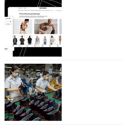
BALLINA представит свои новинки на Euro
Shoes
Компания BALLINA Guangzhou Lihuang Footwear
Co., Ltd., основанная в 2011 году и расположенная в
Гуанчжоу, столице моды Китая, является
профессиональной обувной компанией,
объединяющей разработку, производство и…
07.08.2026
606
На платформе Lamoda - новый раздел и
условия продвижения локальных
дизайнерских марок
Российский маркетплейс Lamoda решил обновить
раздел для продажи продукции локальных
дизайнерских марок одежды, обуви и аксессуаров.
Бренды также получат маркетинговую…
06.08.2026
788