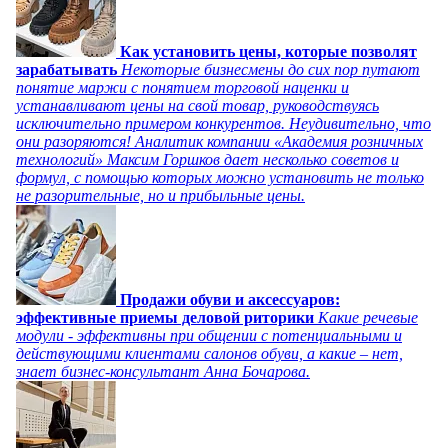
Как установить цены, которые позволят
зарабатывать
Некоторые бизнесмены до сих пор путают
понятие маржи с понятием торговой наценки и
устанавливают цены на свой товар, руководствуясь
исключительно примером конкурентов. Неудивительно, что
они разоряются! Аналитик компании «Академия розничных
технологий» Максим Горшков дает несколько советов и
формул, с помощью которых можно установить не только
не разорительные, но и прибыльные цены.
Продажи обуви и аксессуаров:
эффективные приемы деловой риторики
Какие речевые
модули - эффективны при общении с потенциальными и
действующими клиентами салонов обуви, а какие – нет,
знает бизнес-консультант Анна Бочарова.