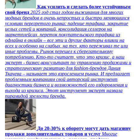
Как усилить и сделать более устойчивым
свой бренд
2025 год стал годом выживания для многих
модных брендов в очень непростых и быстро меняющихся
условиях перегретого рынка: падение трафика, закрытие
целых сетей и компаний, консолидация селлеров на
маркетплейсах, переток покупательского трафика из
офлайна в онлайн – все эти и другие факторы влияли на
всех и особенно на слабых, на тех, кто переживал те или
иные проблемы. Рынок перешел к сберегательному
потреблению. Кто-то считает, что это кризис, а наш
эксперт - бизнес-консультант по управлению продажами и
стратегическому развитию для fashion-брендов Дания
Ткачева – называет это взрослением рынка. И предлагает
проблемным компаниям свой авторский инструмент
диагностики бизнеса и возможностей его оздоровления и
выхода из кризиса. Этот инструмент эксперт назвала
пирамидой зрелости бренда.
До 20-30% к обороту могут дать магазину
продажи дополнительных товаров и услуг
Многие