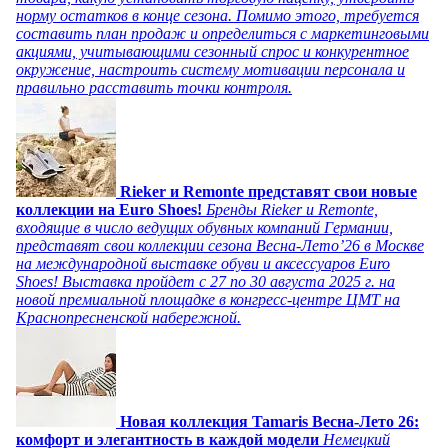
норму остатков в конце сезона. Помимо этого, требуется
составить план продаж и определиться с маркетинговыми
акциями, учитывающими сезонный спрос и конкурентное
окружение, настроить систему мотивации персонала и
правильно расставить точки контроля.
Rieker и Remonte представят свои новые
коллекции на Euro Shoes!
Бренды Rieker и Remonte,
входящие в число ведущих обувных компаний Германии,
представят свои коллекции сезона Весна-Лето’26 в Москве
на международной выставке обуви и аксессуаров Euro
Shoes! Выставка пройдет c 27 по 30 августа 2025 г. на
новой премиальной площадке в конгресс-центре ЦМТ на
Краснопресненской набережной.
Новая коллекция Tamaris Весна-Лето 26:
комфорт и элегантность в каждой модели
Немецкий