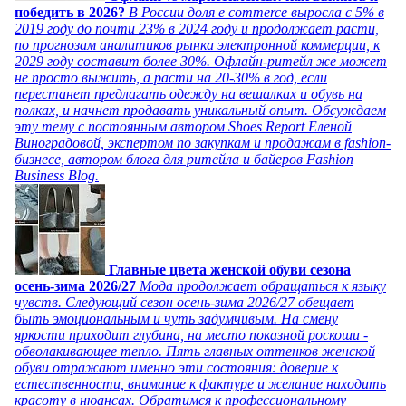
победить в 2026?
В России доля e commerce выросла с 5% в
2019 году до почти 23% в 2024 году и продолжает расти,
по прогнозам аналитиков рынка электронной коммерции, к
2029 году составит более 30%. Офлайн-ритейл же может
не просто выжить, а расти на 20-30% в год, если
перестанет предлагать одежду на вешалках и обувь на
полках, и начнет продавать уникальный опыт. Обсуждаем
эту тему с постоянным автором Shoes Report Еленой
Виноградовой, экспертом по закупкам и продажам в fashion-
бизнесе, автором блога для ритейла и байеров Fashion
Business Blog.
Главные цвета женской обуви сезона
осень-зима 2026/27
Мода продолжает обращаться к языку
чувств. Следующий сезон осень-зима 2026/27 обещает
быть эмоциональным и чуть задумчивым. На смену
яркости приходит глубина, на место показной роскоши -
обволакивающее тепло. Пять главных оттенков женской
обуви отражают именно эти состояния: доверие к
естественности, внимание к фактуре и желание находить
красоту в нюансах. Обратимся к профессиональному