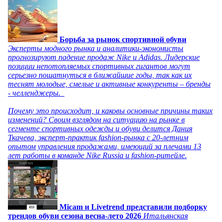
Борьба за рынок спортивной обуви
Эксперты модного рынка и аналитики-экономисты
прогнозируют падение продаж Nike и Adidas. Лидерские
позиции непотопляемых спортивных гигантов могут
серьезно пошатнуться в ближайшие годы, так как их
теснят молодые, смелые и активные конкуренты – бренды
- челленджеры.
Почему это происходит, и каковы основные причины таких
изменений? Своим взглядом на ситуацию на рынке в
сегменте спортивных одежды и обуви делится Дания
Ткачева, эксперт-практик fashion-рынка с 20-летним
опытом управления продажами, имеющий за плечами 13
лет работы в команде Nike Russia и fashion-ритейле.
Micam и Livetrend представили подборку
трендов обуви сезона весна-лето 2026
Итальянская