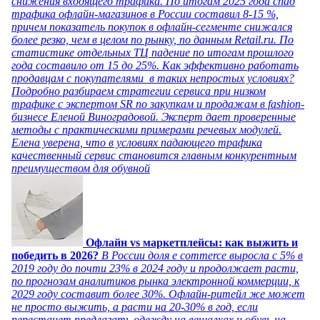
снижения входящего трафика. По итогам 2025 года спад
трафика офлайн-магазинов в России составил 8-15 %,
причем показатель покупок в офлайн-сегменте снижался
более резко, чем в целом по рынку, по данным Retail.ru. По
статистике отдельных ТЦ падение по итогам прошлого
года составило от 15 до 25%. Как эффективно работать
продавцам с покупателями в таких непростых условиях?
Подробно разбираем стратегии сервиса при низком
трафике с экспертом SR по закупкам и продажам в fashion-
бизнесе Еленой Виноградовой. Эксперт дает проверенные
методы с практическими примерами речевых модулей.
Елена уверена, что в условиях падающего трафика
качественный сервис становится главным конкурентным
преимуществом для обувной
Офлайн vs маркетплейсы: как выжить и
победить в 2026?
В России доля e commerce выросла с 5% в
2019 году до почти 23% в 2024 году и продолжает расти,
по прогнозам аналитиков рынка электронной коммерции, к
2029 году составит более 30%. Офлайн-ритейл же может
не просто выжить, а расти на 20-30% в год, если
перестанет предлагать одежду на вешалках и обувь на