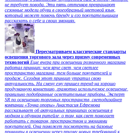
не требует повода. Эти пять оттенков превращают
сезонные модели обуви в своеобразный цветовой язык,
который может помочь бренду и его покупательницам
рассказать о себе и своих эмоциях.
Пересматриваем классические стандарты
освещения торгового зала через призму современных
технологий
Еще вчера при освещении розничного магазина
работал принцип: чем ярче свет, чем светлее
пространство магазина, тем больше покупателей и
продаж. Сегодня этот принцип утратил свою
актуальность. На смену ему пришел тренд на хорошо
продуманную концепцию, грамотно используемое освещение,
правильно подобранные осветительные приборы. Эксперт
SR по освещению торговых пространств, светодизайнер
компании «Точка опоры» Анастасия Ефремова
рассказывает об актуальных принципах освещения в
модном и обувном ритейле, о том, как свет помогает
работать с товаром, пространством и эмоциями
покупателей. Она поможет посмотреть на базовые
принципы в освещении через призму новых требований к