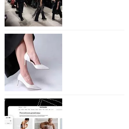
На участие в Московской неделе моды
подано 1047 заявок
На участие в седьмой Московской неделе моды,
которая пройдет в российской столице с 26 сентября
по 1 октября, уже подано 1047 заявок. Примерно
половину из них (494) прислали дизайнеры,
коллекции которых не были представлены в…
07.08.2026
631
BALLINA представит свои новинки на Euro
Shoes
Компания BALLINA Guangzhou Lihuang Footwear