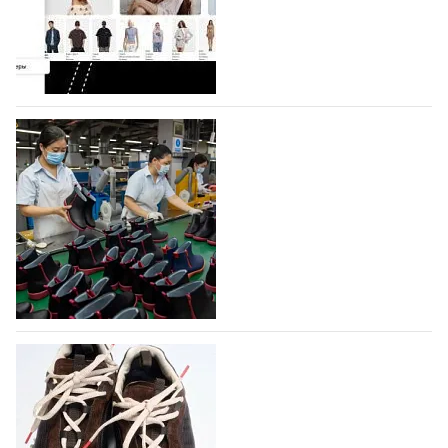
Co., Ltd., основанная в 2011 году и расположенная в
Гуанчжоу, столице моды Китая, является
профессиональной обувной компанией,
объединяющей разработку, производство и…
07.08.2026
490
На платформе Lamoda - новый раздел и
условия продвижения локальных
дизайнерских марок
Российский маркетплейс Lamoda решил обновить
раздел для продажи продукции локальных
дизайнерских марок одежды, обуви и аксессуаров.
Бренды также получат маркетинговую…
06.08.2026
657
Объем мирового производства обуви в
2025 году практически не увеличился
В 2025 году мировое производство обуви