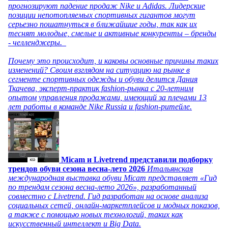
прогнозируют падение продаж Nike и Adidas. Лидерские
позиции непотопляемых спортивных гигантов могут
серьезно пошатнуться в ближайшие годы, так как их
теснят молодые, смелые и активные конкуренты – бренды
- челленджеры.
Почему это происходит, и каковы основные причины таких
изменений? Своим взглядом на ситуацию на рынке в
сегменте спортивных одежды и обуви делится Дания
Ткачева, эксперт-практик fashion-рынка с 20-летним
опытом управления продажами, имеющий за плечами 13
лет работы в команде Nike Russia и fashion-ритейле.
Micam и Livetrend представили подборку
трендов обуви сезона весна-лето 2026
Итальянская
международная выставка обуви Micam представляет «Гид
по трендам сезона весна-лето 2026», разработанный
совместно с Livetrend. Гид разработан на основе анализа
социальных сетей, онлайн-маркетплейсов и модных показов,
а также с помощью новых технологий, таких как
искусственный интеллект и Big Data.