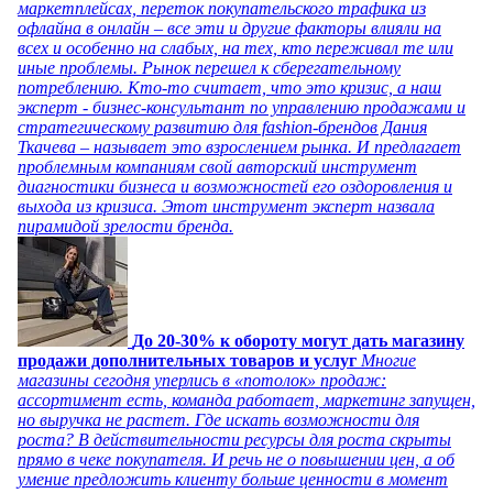
маркетплейсах, переток покупательского трафика из
офлайна в онлайн – все эти и другие факторы влияли на
всех и особенно на слабых, на тех, кто переживал те или
иные проблемы. Рынок перешел к сберегательному
потреблению. Кто-то считает, что это кризис, а наш
эксперт - бизнес-консультант по управлению продажами и
стратегическому развитию для fashion-брендов Дания
Ткачева – называет это взрослением рынка. И предлагает
проблемным компаниям свой авторский инструмент
диагностики бизнеса и возможностей его оздоровления и
выхода из кризиса. Этот инструмент эксперт назвала
пирамидой зрелости бренда.
До 20-30% к обороту могут дать магазину
продажи дополнительных товаров и услуг
Многие
магазины сегодня уперлись в «потолок» продаж:
ассортимент есть, команда работает, маркетинг запущен,
но выручка не растет. Где искать возможности для
роста? В действительности ресурсы для роста скрыты
прямо в чеке покупателя. И речь не о повышении цен, а об
умение предложить клиенту больше ценности в момент