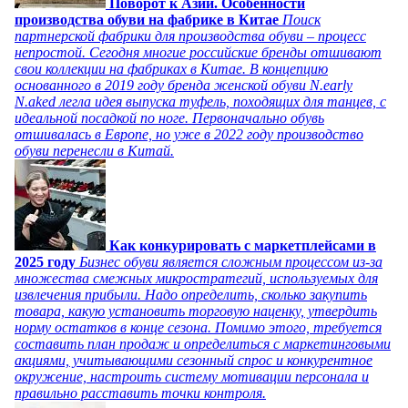
Поворот к Азии. Особенности
производства обуви на фабрике в Китае
Поиск
партнерской фабрики для производства обуви – процесс
непростой. Сегодня многие российские бренды отшивают
свои коллекции на фабриках в Китае. В концепцию
основанного в 2019 году бренда женской обуви N.early
N.aked легла идея выпуска туфель, походящих для танцев, с
идеальной посадкой по ноге. Первоначально обувь
отшивалась в Европе, но уже в 2022 году производство
обуви перенесли в Китай.
Как конкурировать с маркетплейсами в
2025 году
Бизнес обуви является сложным процессом из-за
множества смежных микростратегий, используемых для
извлечения прибыли. Надо определить, сколько закупить
товара, какую установить торговую наценку, утвердить
норму остатков в конце сезона. Помимо этого, требуется
составить план продаж и определиться с маркетинговыми
акциями, учитывающими сезонный спрос и конкурентное
окружение, настроить систему мотивации персонала и
правильно расставить точки контроля.