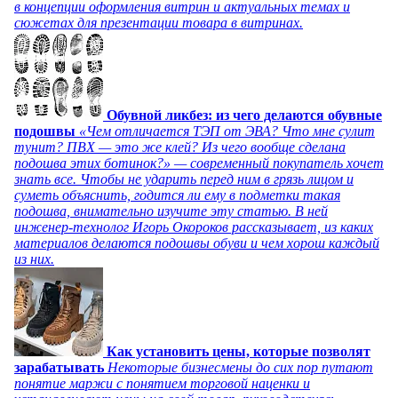
в концепции оформления витрин и актуальных темах и
сюжетах для презентации товара в витринах.
Обувной ликбез: из чего делаются обувные
подошвы
«Чем отличается ТЭП от ЭВА? Что мне сулит
тунит? ПВХ — это же клей? Из чего вообще сделана
подошва этих ботинок?» — современный покупатель хочет
знать все. Чтобы не ударить перед ним в грязь лицом и
суметь объяснить, годится ли ему в подметки такая
подошва, внимательно изучите эту статью. В ней
инженер-технолог Игорь Окороков рассказывает, из каких
материалов делаются подошвы обуви и чем хорош каждый
из них.
Как установить цены, которые позволят
зарабатывать
Некоторые бизнесмены до сих пор путают
понятие маржи с понятием торговой наценки и