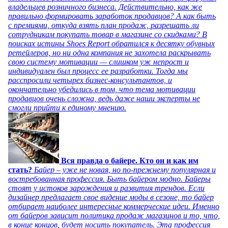
владельцев розничного бизнеса. Действительно, как же
правильно формировать заработок продавцов? А как быть
с премиями, откуда взять план продаж, разрешать ли
сотрудникам покупать товар в магазине со скидками? В
поисках истины Shoes Report обратился к десятку обувных
ретейлеров, но ни одна компания не захотела раскрывать
свою систему мотивации — слишком уж непрост и
индивидуален был процесс ее разработки. Тогда мы
расспросили четырех бизнес-консультантов, и
окончательно убедились в том, что тема мотивации
продавцов очень сложна, ведь даже наши эксперты не
смогли прийти к единому мнению.
Вся правда о байере. Кто он и как им
стать?
Байер – уже не новая, но по-прежнему популярная и
востребованная профессия. Быть байером модно. Байеры
стоят у истоков зарождения и развития трендов. Если
дизайнер предлагает свое видение моды в сезоне, то байер
отбирает наиболее интересные коммерческие идеи. Именно
от байеров зависит политика продаж магазинов и то, что,
в конце концов, будет носить покупатель. Эта профессия