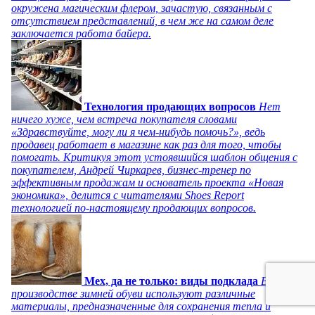
окружена магическим флером, зачастую, связанным с
отсутствием представлений, в чем же на самом деле
заключается работа байера.
Технология продающих вопросов
Нет
ничего хуже, чем встреча покупателя словами
«Здравствуйте, могу ли я чем-нибудь помочь?», ведь
продавец работает в магазине как раз для того, чтобы
помогать. Критикуя этот устоявшийся шаблон общения с
покупателем, Андрей Чиркарев, бизнес-тренер по
эффективным продажам и основатель проекта «Новая
экономика», делится с читателями Shoes Report
технологией по-настоящему продающих вопросов.
Мех, да не только: виды подклада
В
производстве зимней обуви используют различные
материалы, предназначенные для сохранения тепла и