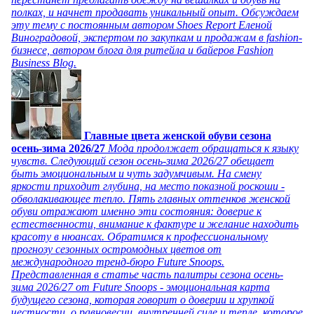
полках, и начнет продавать уникальный опыт. Обсуждаем
эту тему с постоянным автором Shoes Report Еленой
Виноградовой, экспертом по закупкам и продажам в fashion-
бизнесе, автором блога для ритейла и байеров Fashion
Business Blog.
Главные цвета женской обуви сезона
осень-зима 2026/27
Мода продолжает обращаться к языку
чувств. Следующий сезон осень-зима 2026/27 обещает
быть эмоциональным и чуть задумчивым. На смену
яркости приходит глубина, на место показной роскоши -
обволакивающее тепло. Пять главных оттенков женской
обуви отражают именно эти состояния: доверие к
естественности, внимание к фактуре и желание находить
красоту в нюансах. Обратимся к профессиональному
прогнозу сезонных остромодных цветов от
международного тренд-бюро Future Snoops.
Представленная в статье часть палитры сезона осень-
зима 2026/27 от Future Snoops - эмоциональная карта
будущего сезона, которая говорит о доверии и хрупкой
честности, о равновесии, внутренней силе и тепле, которое