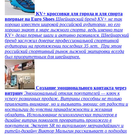
KV+ кроссовки для города и для спорта
впервые на Euro Shoes
Швейцарский бренд KV+ не так
хорошо известен широкой российской аудитории, но его
хорошо знают в мире лыжного спорта, ведь именно там
KV+ делал первые шаги и активно развивался. Швейцарский
бренд заслужил доверие профессиональной спортивной
аудитории на протяжении последних 35 лет. При этом
российский спортивный рынок лыжной экипировки всегда
был приоритетным для швейцарцев.
Создание эмоционального контакта через
витрину
Эмоциональный отклик покупателей — ключ к
успеху розничных продаж. Витрины способны не только
привлекать внимание, но и вызывать эмоции: от радости и
ностальгии до чувства принадлежности и желания
обладать. Использование психологических триггеров в
дизайне витрин помогает превратить прохожего в
покупателя. Эксперт SR по визуальному мерчандайзингу и
ритейл-дизайну Виктор Малыгин рассказывает о подходах