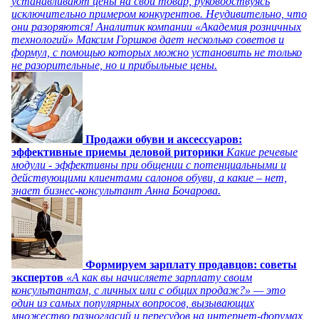
устанавливают цены на свой товар, руководствуясь
исключительно примером конкурентов. Неудивительно, что
они разоряются! Аналитик компании «Академия розничных
технологий» Максим Горшков дает несколько советов и
формул, с помощью которых можно установить не только
не разорительные, но и прибыльные цены.
Продажи обуви и аксессуаров:
эффективные приемы деловой риторики
Какие речевые
модули - эффективны при общении с потенциальными и
действующими клиентами салонов обуви, а какие – нет,
знает бизнес-консультант Анна Бочарова.
Формируем зарплату продавцов: советы
экспертов
«А как вы начисляете зарплату своим
консультантам, с личных или с общих продаж?» — это
один из самых популярных вопросов, вызывающих
множество разногласий и пересудов на интернет-форумах