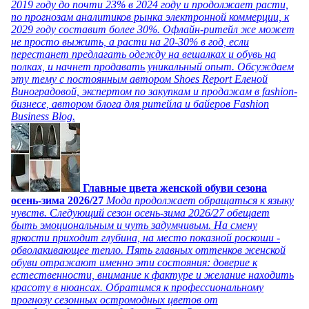
2019 году до почти 23% в 2024 году и продолжает расти,
по прогнозам аналитиков рынка электронной коммерции, к
2029 году составит более 30%. Офлайн-ритейл же может
не просто выжить, а расти на 20-30% в год, если
перестанет предлагать одежду на вешалках и обувь на
полках, и начнет продавать уникальный опыт. Обсуждаем
эту тему с постоянным автором Shoes Report Еленой
Виноградовой, экспертом по закупкам и продажам в fashion-
бизнесе, автором блога для ритейла и байеров Fashion
Business Blog.
Главные цвета женской обуви сезона
осень-зима 2026/27
Мода продолжает обращаться к языку
чувств. Следующий сезон осень-зима 2026/27 обещает
быть эмоциональным и чуть задумчивым. На смену
яркости приходит глубина, на место показной роскоши -
обволакивающее тепло. Пять главных оттенков женской
обуви отражают именно эти состояния: доверие к
естественности, внимание к фактуре и желание находить
красоту в нюансах. Обратимся к профессиональному
прогнозу сезонных остромодных цветов от