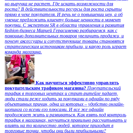
но выручка не растет. Где искать возможности для
роста? В действительности ресурсы для роста скрыты
прямо в чеке покупателя. И речь не о повышении цен, а об
умение предложить клиенту больше ценности в момент
покупки. С экспертом SR в области управления и развития
fashion-бизнеса Марией Герасименко разбираемся, как с
помощью дополнительных товаров увеличить продажи, и
почему аксессуары и сопутствующие товары становятся
стратегическим источником прибыли, и какую роль играет
команда магазина.
Как научиться эффективно управлять
покупательским трафиком магазина?
Покупательский
трафик в торговых центрах и стрит-ритейле падает,
люди стали реже ходить за покупками в офлайн по ряду
объективных причин, одна из которых – удобство онлайн-
шопинга со всеми его плюсами. И все же офлайн
продолжает жить и развиваться. Как взять под контроль
трафик в магазинах, научиться правильно рассчитывать и
влиять на то количество людей, которое приходит в
торговые точки, чтобы они были прибыльными?