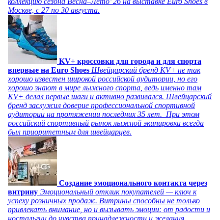
коллекцию сезона Весна–Лето’ 26 на выставке Euro Shoes в
Москве, с 27 по 30 августа.
KV+ кроссовки для города и для спорта
впервые на Euro Shoes
Швейцарский бренд KV+ не так
хорошо известен широкой российской аудитории, но его
хорошо знают в мире лыжного спорта, ведь именно там
KV+ делал первые шаги и активно развивался. Швейцарский
бренд заслужил доверие профессиональной спортивной
аудитории на протяжении последних 35 лет. При этом
российский спортивный рынок лыжной экипировки всегда
был приоритетным для швейцарцев.
Создание эмоционального контакта через
витрину
Эмоциональный отклик покупателей — ключ к
успеху розничных продаж. Витрины способны не только
привлекать внимание, но и вызывать эмоции: от радости и
ностальгии до чувства принадлежности и желания