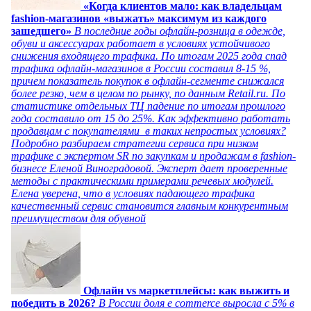
«Когда клиентов мало: как владельцам
fashion-магазинов «выжать» максимум из каждого
зашедшего»
В последние годы офлайн-розница в одежде,
обуви и аксессуарах работает в условиях устойчивого
снижения входящего трафика. По итогам 2025 года спад
трафика офлайн-магазинов в России составил 8-15 %,
причем показатель покупок в офлайн-сегменте снижался
более резко, чем в целом по рынку, по данным Retail.ru. По
статистике отдельных ТЦ падение по итогам прошлого
года составило от 15 до 25%. Как эффективно работать
продавцам с покупателями в таких непростых условиях?
Подробно разбираем стратегии сервиса при низком
трафике с экспертом SR по закупкам и продажам в fashion-
бизнесе Еленой Виноградовой. Эксперт дает проверенные
методы с практическими примерами речевых модулей.
Елена уверена, что в условиях падающего трафика
качественный сервис становится главным конкурентным
преимуществом для обувной
Офлайн vs маркетплейсы: как выжить и
победить в 2026?
В России доля e commerce выросла с 5% в