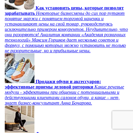
Как установить цены, которые позволят
зарабатывать
Некоторые бизнесмены до сих пор путают
понятие маржи с понятием торговой наценки и
устанавливают цены на свой товар, руководствуясь
исключительно примером конкурентов. Неудивительно, что
они разоряются! Аналитик компании «Академия розничных
технологий» Максим Горшков дает несколько советов и
формул, с помощью которых можно установить не только
не разорительные, но и прибыльные цены.
Продажи обуви и аксессуаров:
эффективные приемы деловой риторики
Какие речевые
модули - эффективны при общении с потенциальными и
действующими клиентами салонов обуви, а какие – нет,
знает бизнес-консультант Анна Бочарова.