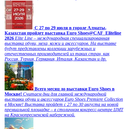
C 27 по 29 июля в городе Алматы,
Казахстан пройдет выставка Euro Shoes@CAF_Eliteline
2026
Elite Line – международная специализированная
выставка обуви, меха, кожи и аксессуаров. На выставке
будут представлены коллекции зарубежных и
отечественных производителей из таких стран, как
Россия, Турция, Германия, Италия, Казахстан и др.
Всего месяц до выставки Euro Shoes в
Москве!
Считаем дни для главной международной
выставки обуви и аксессуаров Euro Shoes Premiere Collection
в Москве! Выставка пройдет с 27 по 30 августа на новой
премиальной площадке – в столичном конгресс-центре ЦМТ
на Краснопресненской набережной.