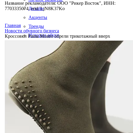
Название рекламодателя: ООО "Рикер Восток", ИНН:
7703335074, erid: LjN8K37Ko
Дизайн
Акценты
Главная
Тренды
Новости обувного бизнеса
Истории обуви
Кроссовки Puma Mostro обрели трикотажный вверх
Производство