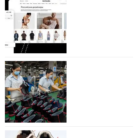
Shoes
Компания BALLINA Guangzhou Lihuang Footwear
Co., Ltd., основанная в 2011 году и расположенная в
Гуанчжоу, столице моды Китая, является
профессиональной обувной компанией,
объединяющей разработку, производство и…
07.08.2026
284
На платформе Lamoda - новый раздел и
условия продвижения локальных
дизайнерских марок
Российский маркетплейс Lamoda решил обновить
раздел для продажи продукции локальных
дизайнерских марок одежды, обуви и аксессуаров.
Бренды также получат маркетинговую…
06.08.2026
456
Объем мирового производства обуви в