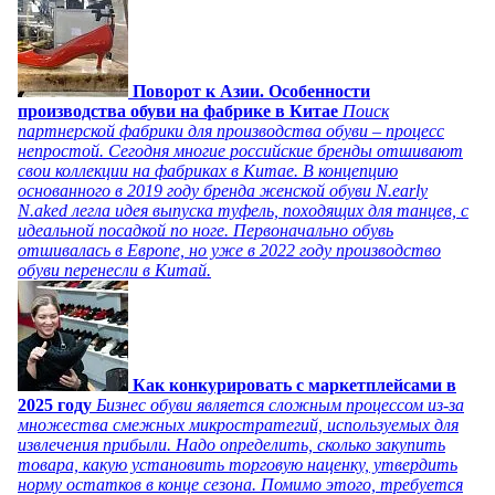
Поворот к Азии. Особенности
производства обуви на фабрике в Китае
Поиск
партнерской фабрики для производства обуви – процесс
непростой. Сегодня многие российские бренды отшивают
свои коллекции на фабриках в Китае. В концепцию
основанного в 2019 году бренда женской обуви N.early
N.aked легла идея выпуска туфель, походящих для танцев, с
идеальной посадкой по ноге. Первоначально обувь
отшивалась в Европе, но уже в 2022 году производство
обуви перенесли в Китай.
Как конкурировать с маркетплейсами в
2025 году
Бизнес обуви является сложным процессом из-за
множества смежных микростратегий, используемых для
извлечения прибыли. Надо определить, сколько закупить
товара, какую установить торговую наценку, утвердить
норму остатков в конце сезона. Помимо этого, требуется