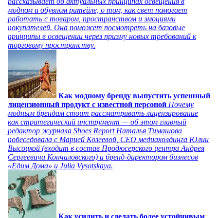
рассказывает об актуальных принципах освещения в
модном и обувном ритейле, о том, как свет помогает
работать с товаром, пространством и эмоциями
покупателей. Она поможет посмотреть на базовые
принципы в освещении через призму новых требований к
торговому пространству.
Как модному бренду выпустить успешный
лицензионный продукт с известной персоной
Почему
модным брендам стоит рассматривать лицензирование
как стратегический инструмент — об этом главный
редактор журнала Shoes Report Наталья Тимашова
побеседовала с Марией Козеевой, СЕО медиахолдинга Юлии
Высоцкой (входит в состав Продюсерского центра Андрея
Сергеевича Кончаловского) и бренд-директором бизнесов
«Едим Дома» и Julia Vysotskaya.
Как усилить и сделать более устойчивым