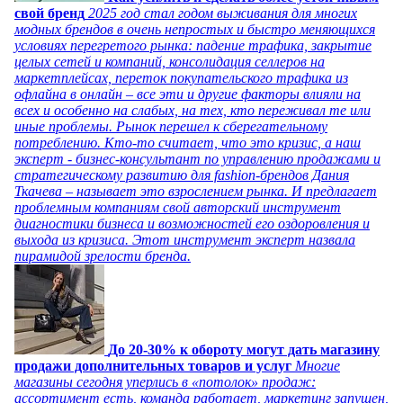
свой бренд
2025 год стал годом выживания для многих
модных брендов в очень непростых и быстро меняющихся
условиях перегретого рынка: падение трафика, закрытие
целых сетей и компаний, консолидация селлеров на
маркетплейсах, переток покупательского трафика из
офлайна в онлайн – все эти и другие факторы влияли на
всех и особенно на слабых, на тех, кто переживал те или
иные проблемы. Рынок перешел к сберегательному
потреблению. Кто-то считает, что это кризис, а наш
эксперт - бизнес-консультант по управлению продажами и
стратегическому развитию для fashion-брендов Дания
Ткачева – называет это взрослением рынка. И предлагает
проблемным компаниям свой авторский инструмент
диагностики бизнеса и возможностей его оздоровления и
выхода из кризиса. Этот инструмент эксперт назвала
пирамидой зрелости бренда.
До 20-30% к обороту могут дать магазину
продажи дополнительных товаров и услуг
Многие
магазины сегодня уперлись в «потолок» продаж:
ассортимент есть, команда работает, маркетинг запущен,