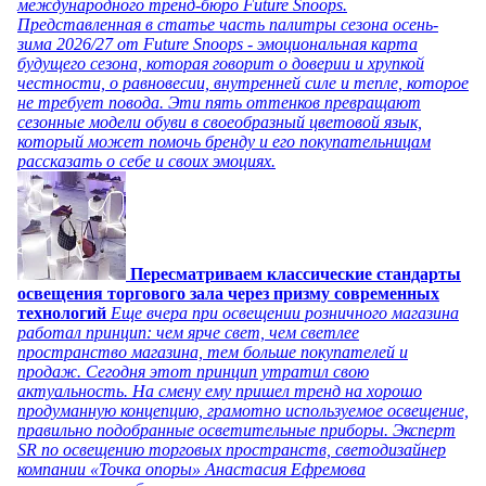
международного тренд-бюро Future Snoops.
Представленная в статье часть палитры сезона осень-
зима 2026/27 от Future Snoops - эмоциональная карта
будущего сезона, которая говорит о доверии и хрупкой
честности, о равновесии, внутренней силе и тепле, которое
не требует повода. Эти пять оттенков превращают
сезонные модели обуви в своеобразный цветовой язык,
который может помочь бренду и его покупательницам
рассказать о себе и своих эмоциях.
Пересматриваем классические стандарты
освещения торгового зала через призму современных
технологий
Еще вчера при освещении розничного магазина
работал принцип: чем ярче свет, чем светлее
пространство магазина, тем больше покупателей и
продаж. Сегодня этот принцип утратил свою
актуальность. На смену ему пришел тренд на хорошо
продуманную концепцию, грамотно используемое освещение,
правильно подобранные осветительные приборы. Эксперт
SR по освещению торговых пространств, светодизайнер
компании «Точка опоры» Анастасия Ефремова