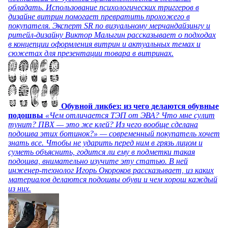
обладать. Использование психологических триггеров в
дизайне витрин помогает превратить прохожего в
покупателя. Эксперт SR по визуальному мерчандайзингу и
ритейл-дизайну Виктор Малыгин рассказывает о подходах
в концепции оформления витрин и актуальных темах и
сюжетах для презентации товара в витринах.
Обувной ликбез: из чего делаются обувные
подошвы
«Чем отличается ТЭП от ЭВА? Что мне сулит
тунит? ПВХ — это же клей? Из чего вообще сделана
подошва этих ботинок?» — современный покупатель хочет
знать все. Чтобы не ударить перед ним в грязь лицом и
суметь объяснить, годится ли ему в подметки такая
подошва, внимательно изучите эту статью. В ней
инженер-технолог Игорь Окороков рассказывает, из каких
материалов делаются подошвы обуви и чем хорош каждый
из них.