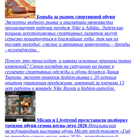
Борьба за рынок спортивной обуви
Эксперты модного рынка и аналитики-экономисты
прогнозируют падение продаж Nike и Adidas. Лидерские
позиции непотопляемых спортивных гигантов могут
серьезно пошатнуться в ближайшие годы, так как их
теснят молодые, смелые и активные конкуренты – бренды
- челленджеры.
Почему это происходит, и каковы основные причины таких
изменений? Своим взглядом на ситуацию на рынке в
сегменте спортивных одежды и обуви делится Дания
Ткачева, эксперт-практик fashion-рынка с 20-летним
опытом управления продажами, имеющий за плечами 13
лет работы в команде Nike Russia и fashion-ритейле.
Micam и Livetrend представили подборку
трендов обуви сезона весна-лето 2026
Итальянская
международная выставка обуви Micam представляет «Гид
по трендам сезона весна-лето 2026», разработанный