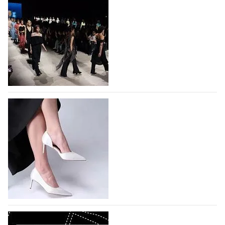
На участие в Московской неделе моды
подано 1047 заявок
На участие в седьмой Московской неделе моды,
которая пройдет в российской столице с 26 сентября
по 1 октября, уже подано 1047 заявок. Примерно
половину из них (494) прислали дизайнеры,
коллекции которых не были представлены в…
07.08.2026
368
BALLINA представит свои новинки на Euro