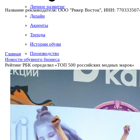
Личное развитие
Название рекламодателя: ООО "Рикер Восток", ИНН: 7703335074
Дизайн
Акценты
Тренды
Истории обуви
Производство
Главная
Новости обувного бизнеса
Рейтинг РБК определил «ТОП 500 российских модных марок»