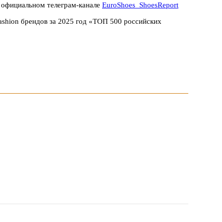
м официальном телеграм-канале
EuroShoes_ShoesReport
ashion брендов за 2025 год «ТОП 500 российских
 1047 заявок