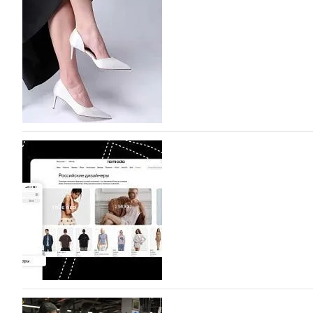
На участие в седьмой Московской неделе моды, которая
октября, уже подано 1047 заявок. Примерно половину и
которых не были представлены в…
07.08.2026
582
BALLINA представит свои новинки на Euro Sh
Компания BALLINA Guangzhou Lihuang Footwear Co., Ltd
Гуанчжоу, столице моды Китая, является профессиона
разработку, производство и…
07.08.2026
435
На платформе Lamoda - новый раздел и усл