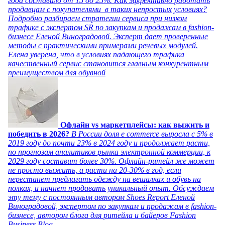
года составило от 15 до 25%. Как эффективно работать
продавцам с покупателями в таких непростых условиях?
Подробно разбираем стратегии сервиса при низком
трафике с экспертом SR по закупкам и продажам в fashion-
бизнесе Еленой Виноградовой. Эксперт дает проверенные
методы с практическими примерами речевых модулей.
Елена уверена, что в условиях падающего трафика
качественный сервис становится главным конкурентным
преимуществом для обувной
Офлайн vs маркетплейсы: как выжить и
победить в 2026?
В России доля e commerce выросла с 5% в
2019 году до почти 23% в 2024 году и продолжает расти,
по прогнозам аналитиков рынка электронной коммерции, к
2029 году составит более 30%. Офлайн-ритейл же может
не просто выжить, а расти на 20-30% в год, если
перестанет предлагать одежду на вешалках и обувь на
полках, и начнет продавать уникальный опыт. Обсуждаем
эту тему с постоянным автором Shoes Report Еленой
Виноградовой, экспертом по закупкам и продажам в fashion-
бизнесе, автором блога для ритейла и байеров Fashion
Business Blog.