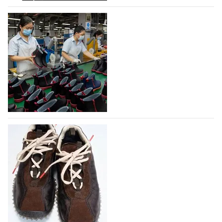
На платформе Lamoda - новый раздел и
условия продвижения локальных
дизайнерских марок
Российский маркетплейс Lamoda решил обновить
раздел для продажи продукции локальных
дизайнерских марок одежды, обуви и аксессуаров.
Бренды также получат маркетинговую…
06.08.2026
258
Объем мирового производства обуви в
2025 году практически не увеличился
В 2025 году мировое производство обуви
практически не изменилось, зафиксировав
незначительный рост на 0,1% до 24,6 млрд пар, -
данные опубликованы в аналитическом вестнике
«Всемирный ежегодник обуви 2026», Португальской