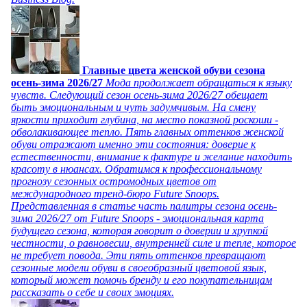
Главные цвета женской обуви сезона
осень-зима 2026/27
Мода продолжает обращаться к языку
чувств. Следующий сезон осень-зима 2026/27 обещает
быть эмоциональным и чуть задумчивым. На смену
яркости приходит глубина, на место показной роскоши -
обволакивающее тепло. Пять главных оттенков женской
обуви отражают именно эти состояния: доверие к
естественности, внимание к фактуре и желание находить
красоту в нюансах. Обратимся к профессиональному
прогнозу сезонных остромодных цветов от
международного тренд-бюро Future Snoops.
Представленная в статье часть палитры сезона осень-
зима 2026/27 от Future Snoops - эмоциональная карта
будущего сезона, которая говорит о доверии и хрупкой
честности, о равновесии, внутренней силе и тепле, которое
не требует повода. Эти пять оттенков превращают
сезонные модели обуви в своеобразный цветовой язык,
который может помочь бренду и его покупательницам
рассказать о себе и своих эмоциях.