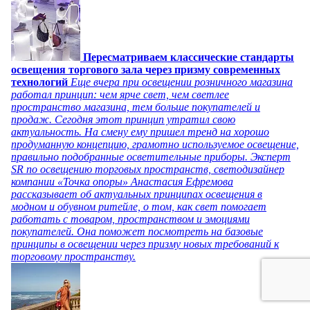
Пересматриваем классические стандарты
освещения торгового зала через призму современных
технологий
Еще вчера при освещении розничного магазина
работал принцип: чем ярче свет, чем светлее
пространство магазина, тем больше покупателей и
продаж. Сегодня этот принцип утратил свою
актуальность. На смену ему пришел тренд на хорошо
продуманную концепцию, грамотно используемое освещение,
правильно подобранные осветительные приборы. Эксперт
SR по освещению торговых пространств, светодизайнер
компании «Точка опоры» Анастасия Ефремова
рассказывает об актуальных принципах освещения в
модном и обувном ритейле, о том, как свет помогает
работать с товаром, пространством и эмоциями
покупателей. Она поможет посмотреть на базовые
принципы в освещении через призму новых требований к
торговому пространству.