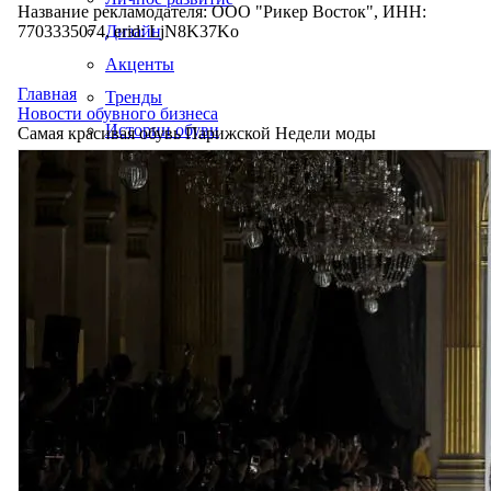
Название рекламодателя: ООО "Рикер Восток", ИНН:
7703335074, erid: LjN8K37Ko
Дизайн
Акценты
Главная
Тренды
Новости обувного бизнеса
Истории обуви
Самая красивая обувь Парижской Недели моды
Производство