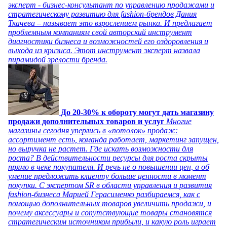
эксперт - бизнес-консультант по управлению продажами и
стратегическому развитию для fashion-брендов Дания
Ткачева – называет это взрослением рынка. И предлагает
проблемным компаниям свой авторский инструмент
диагностики бизнеса и возможностей его оздоровления и
выхода из кризиса. Этот инструмент эксперт назвала
пирамидой зрелости бренда.
До 20-30% к обороту могут дать магазину
продажи дополнительных товаров и услуг
Многие
магазины сегодня уперлись в «потолок» продаж:
ассортимент есть, команда работает, маркетинг запущен,
но выручка не растет. Где искать возможности для
роста? В действительности ресурсы для роста скрыты
прямо в чеке покупателя. И речь не о повышении цен, а об
умение предложить клиенту больше ценности в момент
покупки. С экспертом SR в области управления и развития
fashion-бизнеса Марией Герасименко разбираемся, как с
помощью дополнительных товаров увеличить продажи, и
почему аксессуары и сопутствующие товары становятся
стратегическим источником прибыли, и какую роль играет