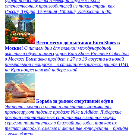
будут представлены коллекции зарубежных и
отечественных производителей из таких стран, как
Россия, Турция, Германия, Италия, Казахстан и др.
Всего месяц до выставки Euro Shoes в
Москве!
Считаем дни для главной международной
выставки обуви и аксессуаров Euro Shoes Premiere Collection
в Москве! Выставка пройдет с 27 по 30 августа на новой
премиальной площадке – в столичном конгресс-центре ЦМТ
на Краснопресненской набережной.
Борьба за рынок спортивной обуви
Эксперты модного рынка и аналитики-экономисты
прогнозируют падение продаж Nike и Adidas. Лидерские
позиции непотопляемых спортивных гигантов могут
серьезно пошатнуться в ближайшие годы, так как их
теснят молодые, смелые и активные конкуренты – бренды
- челленджеры.