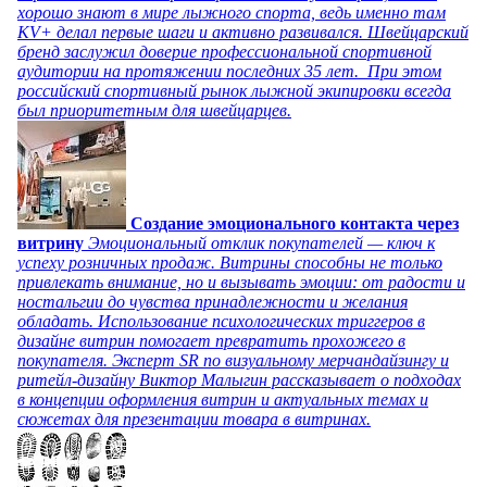
хорошо знают в мире лыжного спорта, ведь именно там
KV+ делал первые шаги и активно развивался. Швейцарский
бренд заслужил доверие профессиональной спортивной
аудитории на протяжении последних 35 лет. При этом
российский спортивный рынок лыжной экипировки всегда
был приоритетным для швейцарцев.
Создание эмоционального контакта через
витрину
Эмоциональный отклик покупателей — ключ к
успеху розничных продаж. Витрины способны не только
привлекать внимание, но и вызывать эмоции: от радости и
ностальгии до чувства принадлежности и желания
обладать. Использование психологических триггеров в
дизайне витрин помогает превратить прохожего в
покупателя. Эксперт SR по визуальному мерчандайзингу и
ритейл-дизайну Виктор Малыгин рассказывает о подходах
в концепции оформления витрин и актуальных темах и
сюжетах для презентации товара в витринах.