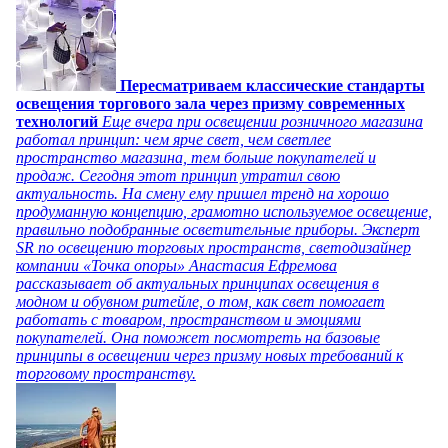
Пересматриваем классические стандарты
освещения торгового зала через призму современных
технологий
Еще вчера при освещении розничного магазина
работал принцип: чем ярче свет, чем светлее
пространство магазина, тем больше покупателей и
продаж. Сегодня этот принцип утратил свою
актуальность. На смену ему пришел тренд на хорошо
продуманную концепцию, грамотно используемое освещение,
правильно подобранные осветительные приборы. Эксперт
SR по освещению торговых пространств, светодизайнер
компании «Точка опоры» Анастасия Ефремова
рассказывает об актуальных принципах освещения в
модном и обувном ритейле, о том, как свет помогает
работать с товаром, пространством и эмоциями
покупателей. Она поможет посмотреть на базовые
принципы в освещении через призму новых требований к
торговому пространству.