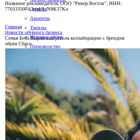
Название рекламодателя: ООО "Рикер Восток", ИНН:
7703335074, erid: LjN8K37Ko
Дизайн
Акценты
Главная
Тренды
Новости обувного бизнеса
Истории обуви
Семья Боба Марли выпустила коллаборацию с брендом
обуви Chaco
Производство