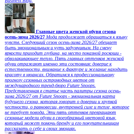
Business Blog.
Главные цвета женской обуви сезона
осень-зима 2026/27
Мода продолжает обращаться к языку
чувств. Следующий сезон осень-зима 2026/27 обещает
быть эмоциональным и чуть задумчивым. На смену
яркости приходит глубина, на место показной роскоши -
обволакивающее тепло. Пять главных оттенков женской
обуви отражают именно эти состояния: доверие к
естественности, внимание к фактуре и желание находить
красоту в нюансах. Обратимся к профессиональному
прогнозу сезонных остромодных цветов от
международного тренд-бюро Future Snoops.
Представленная в статье часть палитры сезона осень-
зима 2026/27 от Future Snoops - эмоциональная карта
будущего сезона, которая говорит о доверии и хрупкой
честности, о равновесии, внутренней силе и тепле, которое
не требует повода. Эти пять оттенков превращают
сезонные модели обуви в своеобразный цветовой язык,
который может помочь бренду и его покупательницам
рассказать о себе и своих эмоциях.