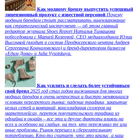
Как модному бренду выпустить успешный
лицензионный продукт с известной персоной
Почему
модным брендам стоит рассматривать лицензирование
как стратегический инструмент — об этом главный
редактор журнала Shoes Report Наталья Тимашова
побеседовала с Марией Козеевой, СЕО медиахолдинга Юлии
Высоцкой (входит в состав Продюсерского центра Андрея
Сергеевича Кончаловского) и бренд-директором бизнесов
«Едим Дома» и Julia Vysotskaya.
Как усилить и сделать более устойчивым
свой бренд
2025 год стал годом выживания для многих
модных брендов в очень непростых и быстро меняющихся
условиях перегретого рынка: падение трафика, закрытие
целых сетей и компаний, консолидация селлеров на
маркетплейсах, переток покупательского трафика из
офлайна в онлайн – все эти и другие факторы влияли на
всех и особенно на слабых, на тех, кто переживал те или
иные проблемы. Рынок перешел к сберегательному
потреблению. Кто-то считает, что это кризис, а наш