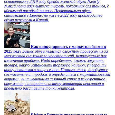
основанного в 2019 году бренда женской обуви N.early
N.aked легла идея выпуска туфель, походящих для танцев, с
идеальной посадкой по ноге. Первоначально обувь
отшивалась в Европе, но уже в 2022 году производство
обуви перенесли в Китай.
Как конкурировать с маркетплейсами в
2025 году
Бизнес обуви является сложным процессом из-за
множества смежных микростратегий, используемых для
извлечения прибыли. Надо определить, сколько закупить
товара, какую установить торговую наценку, утвердить
норму остатков в конце сезона. Помимо этого, требуется
составить план продаж и определиться с маркетинговыми
акциями, учитывающими сезонный спрос и конкурентное
окружение, настроить систему мотивации персонала и
правильно расставить точки контроля.
Rieker и Remonte представят свои новые