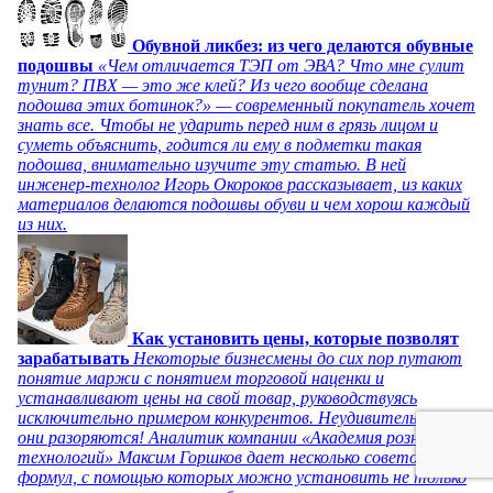
Обувной ликбез: из чего делаются обувные
подошвы
«Чем отличается ТЭП от ЭВА? Что мне сулит
тунит? ПВХ — это же клей? Из чего вообще сделана
подошва этих ботинок?» — современный покупатель хочет
знать все. Чтобы не ударить перед ним в грязь лицом и
суметь объяснить, годится ли ему в подметки такая
подошва, внимательно изучите эту статью. В ней
инженер-технолог Игорь Окороков рассказывает, из каких
материалов делаются подошвы обуви и чем хорош каждый
из них.
Как установить цены, которые позволят
зарабатывать
Некоторые бизнесмены до сих пор путают
понятие маржи с понятием торговой наценки и
устанавливают цены на свой товар, руководствуясь
исключительно примером конкурентов. Неудивительно, что
они разоряются! Аналитик компании «Академия розничных
технологий» Максим Горшков дает несколько советов и
формул, с помощью которых можно установить не только