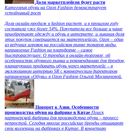
Доля маркетплейсов будет расти
Категория обуви на Ozon Fashion демонстрирует
устойчивый рост
Доля онлайн-продаж в fashion растет, и в прошлом году
составила уже более 54%. Покупатели все больше и чаще
приобретают одежду и обувь в интернете, и львиная доля
этих покупок совершается на маркетплейсах. Ozon – один
из ведущих игроков на российском рынке товаров моды,
направление Fashion на платформе – самое
быстрорастущее. О трендах в онлайн-торговле, об
особенностях обувного рынка и рекомендациях для брендов,
планирующих продавать обувь через маркетплейс – в
эксклюзивном интервью SR с коммерческим директором
направления «Обувь» в Ozon Fashion Ольгой Москвичевой.
Поворот к Азии. Особенности
производства обуви на фабрике в Китае
Поиск
партнерской фабрики для производства обуви – процесс
непростой. Сегодня многие российские бренды отшивают
свои коллекции на фабриках в Китае. В концепцию