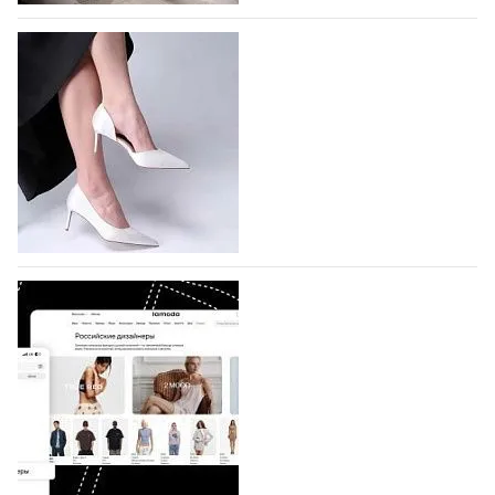
На участие в Московской неделе моды
подано 1047 заявок
На участие в седьмой Московской неделе моды,
которая пройдет в российской столице с 26 сентября
по 1 октября, уже подано 1047 заявок. Примерно
половину из них (494) прислали дизайнеры,
коллекции которых не были представлены в…
07.08.2026
769
BALLINA представит свои новинки на Euro
Shoes
Компания BALLINA Guangzhou Lihuang Footwear
Co., Ltd., основанная в 2011 году и расположенная в
Гуанчжоу, столице моды Китая, является
профессиональной обувной компанией,
объединяющей разработку, производство и…