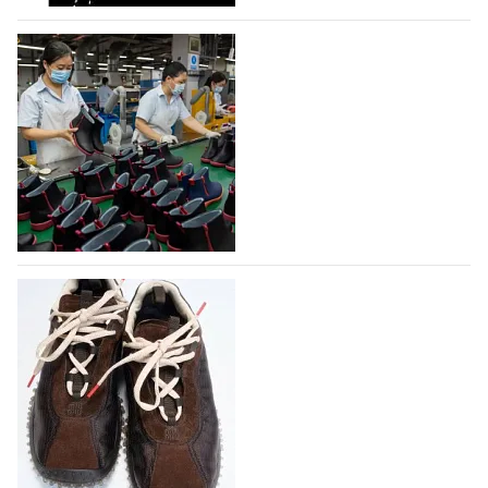
07.08.2026
637
На платформе Lamoda - новый раздел и
условия продвижения локальных
дизайнерских марок
Российский маркетплейс Lamoda решил обновить
раздел для продажи продукции локальных
дизайнерских марок одежды, обуви и аксессуаров.
Бренды также получат маркетинговую…
06.08.2026
818
Объем мирового производства обуви в
2025 году практически не увеличился
В 2025 году мировое производство обуви
практически не изменилось, зафиксировав
незначительный рост на 0,1% до 24,6 млрд пар, -
данные опубликованы в аналитическом вестнике
«Всемирный ежегодник обуви 2026», Португальской