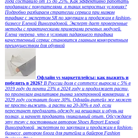
года составило от 15 до 25%. Как эффективно работать
продавцам с покупателями в таких непростых условиях?
Подробно разбираем стратегии сервиса при низком
трафике с экспертом SR по закупкам и продажам в fashion-
бизнесе Еленой Виноградовой. Эксперт дает проверенные
методы с практическими примерами речевых модулей.
Елена уверена, что в условиях падающего трафика
качественный сервис становится главным конкурентным
преимуществом для обувной
Офлайн vs маркетплейсы: как выжить и
победить в 2026?
В России доля e commerce выросла с 5% в
2019 году до почти 23% в 2024 году и продолжает расти,
по прогнозам аналитиков рынка электронной коммерции, к
2029 году составит более 30%. Офлайн-ритейл же может
не просто выжить, а расти на 20-30% в год, если
перестанет предлагать одежду на вешалках и обувь на
полках, и начнет продавать уникальный опыт. Обсуждаем
эту тему с постоянным автором Shoes Report Еленой
Виноградовой, экспертом по закупкам и продажам в fashion-
бизнесе, автором блога для ритейла и байеров Fashion