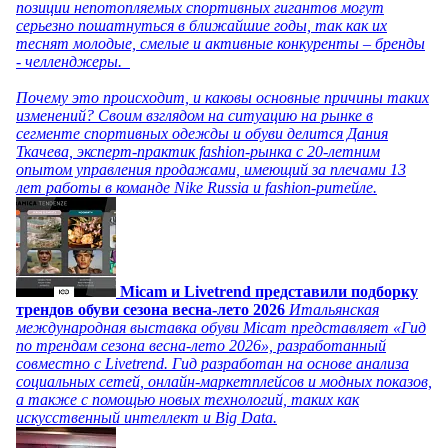
позиции непотопляемых спортивных гигантов могут
серьезно пошатнуться в ближайшие годы, так как их
теснят молодые, смелые и активные конкуренты – бренды
- челленджеры.
Почему это происходит, и каковы основные причины таких
изменений? Своим взглядом на ситуацию на рынке в
сегменте спортивных одежды и обуви делится Дания
Ткачева, эксперт-практик fashion-рынка с 20-летним
опытом управления продажами, имеющий за плечами 13
лет работы в команде Nike Russia и fashion-ритейле.
Micam и Livetrend представили подборку
трендов обуви сезона весна-лето 2026
Итальянская
международная выставка обуви Micam представляет «Гид
по трендам сезона весна-лето 2026», разработанный
совместно с Livetrend. Гид разработан на основе анализа
социальных сетей, онлайн-маркетплейсов и модных показов,
а также с помощью новых технологий, таких как
искусственный интеллект и Big Data.