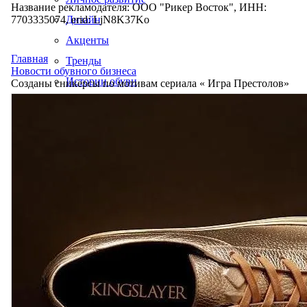
Название рекламодателя: ООО "Рикер Восток", ИНН:
7703335074, erid: LjN8K37Ko
Дизайн
Акценты
Главная
Тренды
Новости обувного бизнеса
Истории обуви
Созданы сникерсы по мотивам сериала « Игра Престолов»
Производство