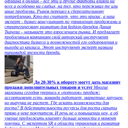
офлайна в онлайн – все эти и другие факторы влияли на
всех и особенно на слабых, на тех, кто переживал те или
иные проблемы. Рынок перешел к сберегательному
потреблению. Кто-то считает, что это кризис, а наш
эксперт - бизнес-консультант по управлению продажами и
стратегическому развитию для fashion-брендов Дания
Ткачева – называет это взрослением рынка. И предлагает
проблемным компаниям свой авторский инструмент
диагностики бизнеса и возможностей его оздоровления и
выхода из кризиса. Этот инструмент эксперт назвала
пирамидой зрелости бренда.
До 20-30% к обороту могут дать магазину
продажи дополнительных товаров и услуг
Многие
магазины сегодня уперлись в «потолок» продаж:
ассортимент есть, команда работает, маркетинг запущен,
но выручка не растет. Где искать возможности для
роста? В действительности ресурсы для роста скрыты
прямо в чеке покупателя. И речь не о повышении цен, а об
умение предложить клиенту больше ценности в момент
покупки. С экспертом SR в области управления и развития