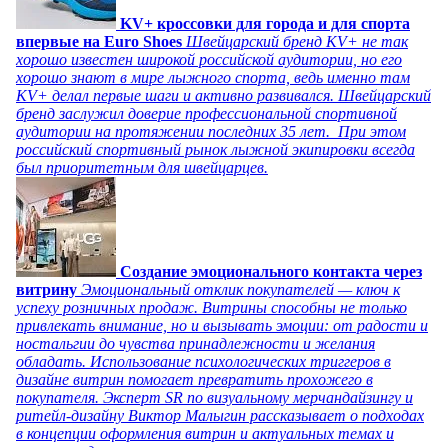
KV+ кроссовки для города и для спорта
впервые на Euro Shoes
Швейцарский бренд KV+ не так
хорошо известен широкой российской аудитории, но его
хорошо знают в мире лыжного спорта, ведь именно там
KV+ делал первые шаги и активно развивался. Швейцарский
бренд заслужил доверие профессиональной спортивной
аудитории на протяжении последних 35 лет. При этом
российский спортивный рынок лыжной экипировки всегда
был приоритетным для швейцарцев.
Создание эмоционального контакта через
витрину
Эмоциональный отклик покупателей — ключ к
успеху розничных продаж. Витрины способны не только
привлекать внимание, но и вызывать эмоции: от радости и
ностальгии до чувства принадлежности и желания
обладать. Использование психологических триггеров в
дизайне витрин помогает превратить прохожего в
покупателя. Эксперт SR по визуальному мерчандайзингу и
ритейл-дизайну Виктор Малыгин рассказывает о подходах
в концепции оформления витрин и актуальных темах и