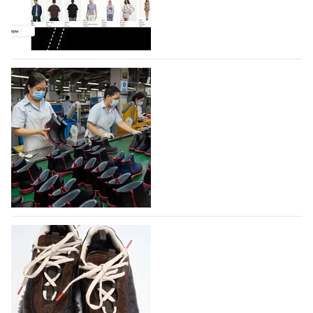
Гуанчжоу, столице моды Китая, является
профессиональной обувной компанией,
объединяющей разработку, производство и…
07.08.2026
342
На платформе Lamoda - новый раздел и
условия продвижения локальных
дизайнерских марок
Российский маркетплейс Lamoda решил обновить
раздел для продажи продукции локальных
дизайнерских марок одежды, обуви и аксессуаров.
Бренды также получат маркетинговую…
06.08.2026
506
Объем мирового производства обуви в
2025 году практически не увеличился
В 2025 году мировое производство обуви
практически не изменилось, зафиксировав