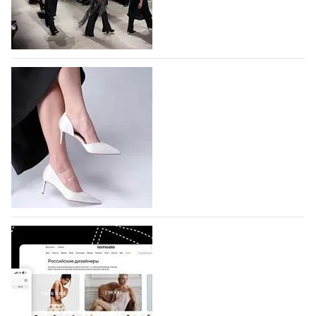
На участие в Московской неделе моды
подано 1047 заявок
На участие в седьмой Московской неделе моды,
которая пройдет в российской столице с 26 сентября
по 1 октября, уже подано 1047 заявок. Примерно
половину из них (494) прислали дизайнеры,
коллекции которых не были представлены в…
07.08.2026
485
BALLINA представит свои новинки на Euro
Shoes
Компания BALLINA Guangzhou Lihuang Footwear
Co., Ltd., основанная в 2011 году и расположенная в