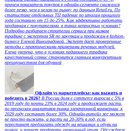
причем показатель покупок в офлайн-сегменте снижался
более резко, чем в целом по рынку, по данным Retail.ru. По
статистике отдельных ТЦ падение по итогам прошлого
года составило от 15 до 25%. Как эффективно работать
продавцам с покупателями в таких непростых условиях?
Подробно разбираем стратегии сервиса при низком
трафике с экспертом SR по закупкам и продажам в fashion-
бизнесе Еленой Виноградовой. Эксперт дает проверенные
методы с практическими примерами речевых модулей.
Елена уверена, что в условиях падающего трафика
качественный сервис становится главным конкурентным
преимуществом для обувной
Офлайн vs маркетплейсы: как выжить и
победить в 2026?
В России доля e commerce выросла с 5% в
2019 году до почти 23% в 2024 году и продолжает расти,
по прогнозам аналитиков рынка электронной коммерции, к
2029 году составит более 30%. Офлайн-ритейл же может
не просто выжить, а расти на 20-30% в год, если
перестанет предлагать одежду на вешалках и обувь на
полках, и начнет продавать уникальный опыт. Обсуждаем