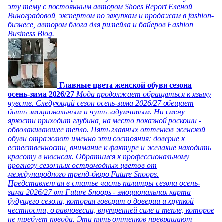
эту тему с постоянным автором Shoes Report Еленой
Виноградовой, экспертом по закупкам и продажам в fashion-
бизнесе, автором блога для ритейла и байеров Fashion
Business Blog.
Главные цвета женской обуви сезона
осень-зима 2026/27
Мода продолжает обращаться к языку
чувств. Следующий сезон осень-зима 2026/27 обещает
быть эмоциональным и чуть задумчивым. На смену
яркости приходит глубина, на место показной роскоши -
обволакивающее тепло. Пять главных оттенков женской
обуви отражают именно эти состояния: доверие к
естественности, внимание к фактуре и желание находить
красоту в нюансах. Обратимся к профессиональному
прогнозу сезонных остромодных цветов от
международного тренд-бюро Future Snoops.
Представленная в статье часть палитры сезона осень-
зима 2026/27 от Future Snoops - эмоциональная карта
будущего сезона, которая говорит о доверии и хрупкой
честности, о равновесии, внутренней силе и тепле, которое
не требует повода. Эти пять оттенков превращают