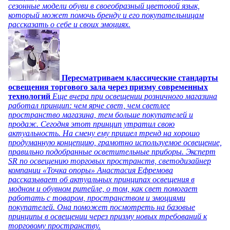
сезонные модели обуви в своеобразный цветовой язык,
который может помочь бренду и его покупательницам
рассказать о себе и своих эмоциях.
Пересматриваем классические стандарты
освещения торгового зала через призму современных
технологий
Еще вчера при освещении розничного магазина
работал принцип: чем ярче свет, чем светлее
пространство магазина, тем больше покупателей и
продаж. Сегодня этот принцип утратил свою
актуальность. На смену ему пришел тренд на хорошо
продуманную концепцию, грамотно используемое освещение,
правильно подобранные осветительные приборы. Эксперт
SR по освещению торговых пространств, светодизайнер
компании «Точка опоры» Анастасия Ефремова
рассказывает об актуальных принципах освещения в
модном и обувном ритейле, о том, как свет помогает
работать с товаром, пространством и эмоциями
покупателей. Она поможет посмотреть на базовые
принципы в освещении через призму новых требований к
торговому пространству.