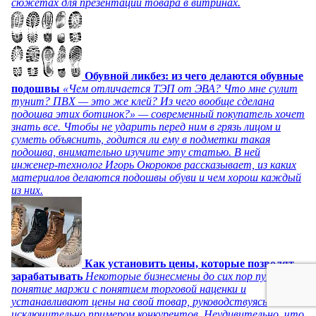
сюжетах для презентации товара в витринах.
Обувной ликбез: из чего делаются обувные
подошвы
«Чем отличается ТЭП от ЭВА? Что мне сулит
тунит? ПВХ — это же клей? Из чего вообще сделана
подошва этих ботинок?» — современный покупатель хочет
знать все. Чтобы не ударить перед ним в грязь лицом и
суметь объяснить, годится ли ему в подметки такая
подошва, внимательно изучите эту статью. В ней
инженер-технолог Игорь Окороков рассказывает, из каких
материалов делаются подошвы обуви и чем хорош каждый
из них.
Как установить цены, которые позволят
зарабатывать
Некоторые бизнесмены до сих пор путают
понятие маржи с понятием торговой наценки и
устанавливают цены на свой товар, руководствуясь
исключительно примером конкурентов. Неудивительно, что