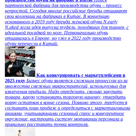
партнерской фабрики для производства обуви – процесс
непростой. Сегодня многие российские бренды отшивают
свои коллекции на фабриках в Китае. В концепцию
основанного в 2019 году бренда женской обуви N.early
N.aked легла идея выпуска туфель, походящих для танцев, с
идеальной посадкой по ноге. Первоначально обувь
отшивалась в Европе, но уже в 2022 году производство
обуви перенесли в Китай.
Как конкурировать с маркетплейсами в
2025 году
Бизнес обуви является сложным процессом из-за
множества смежных микростратегий, используемых для
извлечения прибыли. Надо определить, сколько закупить
товара, какую установить торговую наценку, утвердить
норму остатков в конце сезона. Помимо этого, требуется
составить план продаж и определиться с маркетинговыми
акциями, учитывающими сезонный спрос и конкурентное
окружение, настроить систему мотивации персонала и
правильно расставить точки контроля.