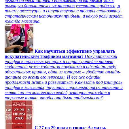
fashion-бизнеса Марией Герасименко разбираемся, как с
помощью дополнительных товаров увеличить продажи, и
почему аксессуары и сопутствующие товары становятся
стратегическим источником прибыли, и какую роль играет
команда магазина.
Как научиться эффективно управлять
покупательским трафиком магазина?
Покупательский
трафик в торговых центрах и стрит-ритейле падает,
люди стали реже ходить за покупками в офлайн по ряду
объективных причин, одна из которых – удобство онлайн-
шопинга со всеми его плюсами. И все же офлайн
продолжает жить и развиваться. Как взять под контроль
трафик в магазинах, научиться правильно рассчитывать и
влиять на то количество людей, которое приходит в
торговые точки, чтобы они были прибыльными?
C 27 по 29 июля в городе Алматы,