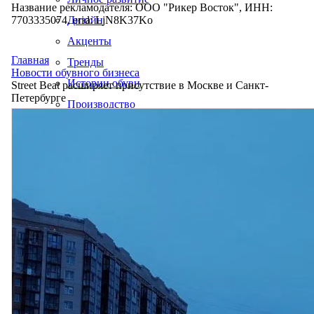
Название рекламодателя: ООО "Рикер Восток", ИНН:
7703335074, erid: LjN8K37Ko
Дизайн
Акценты
Главная
Тренды
Новости обувного бизнеса
Истории обуви
Street Beat расширяет присутствие в Москве и Санкт-
Петербурге
Производство