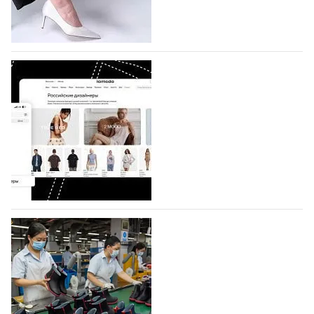
половину из них (494) прислали дизайнеры,
коллекции которых не были представлены в…
07.08.2026
537
BALLINA представит свои новинки на Euro
Shoes
Компания BALLINA Guangzhou Lihuang Footwear
Co., Ltd., основанная в 2011 году и расположенная в
Гуанчжоу, столице моды Китая, является
профессиональной обувной компанией,
объединяющей разработку, производство и…
07.08.2026
393
На платформе Lamoda - новый раздел и
условия продвижения локальных
дизайнерских марок
Российский маркетплейс Lamoda решил обновить