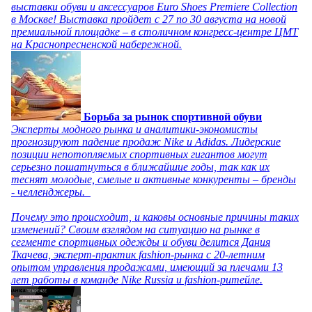
выставки обуви и аксессуаров Euro Shoes Premiere Collection
в Москве! Выставка пройдет с 27 по 30 августа на новой
премиальной площадке – в столичном конгресс-центре ЦМТ
на Краснопресненской набережной.
Борьба за рынок спортивной обуви
Эксперты модного рынка и аналитики-экономисты
прогнозируют падение продаж Nike и Adidas. Лидерские
позиции непотопляемых спортивных гигантов могут
серьезно пошатнуться в ближайшие годы, так как их
теснят молодые, смелые и активные конкуренты – бренды
- челленджеры.
Почему это происходит, и каковы основные причины таких
изменений? Своим взглядом на ситуацию на рынке в
сегменте спортивных одежды и обуви делится Дания
Ткачева, эксперт-практик fashion-рынка с 20-летним
опытом управления продажами, имеющий за плечами 13
лет работы в команде Nike Russia и fashion-ритейле.