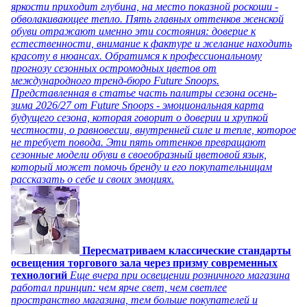
яркости приходит глубина, на место показной роскоши -
обволакивающее тепло. Пять главных оттенков женской
обуви отражают именно эти состояния: доверие к
естественности, внимание к фактуре и желание находить
красоту в нюансах. Обратимся к профессиональному
прогнозу сезонных остромодных цветов от
международного тренд-бюро Future Snoops.
Представленная в статье часть палитры сезона осень-
зима 2026/27 от Future Snoops - эмоциональная карта
будущего сезона, которая говорит о доверии и хрупкой
честности, о равновесии, внутренней силе и тепле, которое
не требует повода. Эти пять оттенков превращают
сезонные модели обуви в своеобразный цветовой язык,
который может помочь бренду и его покупательницам
рассказать о себе и своих эмоциях.
Пересматриваем классические стандарты
освещения торгового зала через призму современных
технологий
Еще вчера при освещении розничного магазина
работал принцип: чем ярче свет, чем светлее
пространство магазина, тем больше покупателей и