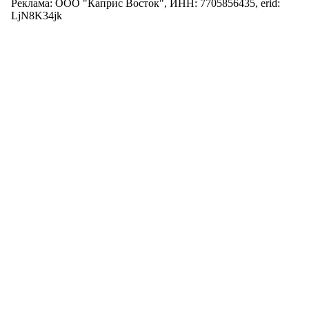
Реклама: ООО "Каприс Восток", ИНН: 7705856435, erid:
LjN8K34jk