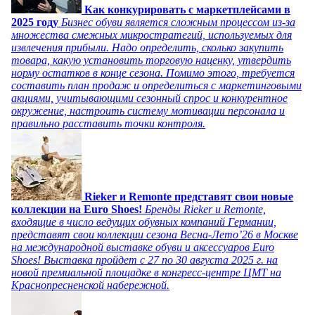
Как конкурировать с маркетплейсами в
2025 году
Бизнес обуви является сложным процессом из-за
множества смежных микростратегий, используемых для
извлечения прибыли. Надо определить, сколько закупить
товара, какую установить торговую наценку, утвердить
норму остатков в конце сезона. Помимо этого, требуется
составить план продаж и определиться с маркетинговыми
акциями, учитывающими сезонный спрос и конкурентное
окружение, настроить систему мотивации персонала и
правильно расставить точки контроля.
Rieker и Remonte представят свои новые
коллекции на Euro Shoes!
Бренды Rieker и Remonte,
входящие в число ведущих обувных компаний Германии,
представят свои коллекции сезона Весна-Лето’26 в Москве
на международной выставке обуви и аксессуаров Euro
Shoes! Выставка пройдет c 27 по 30 августа 2025 г. на
новой премиальной площадке в конгресс-центре ЦМТ на
Краснопресненской набережной.