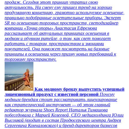
продаж. Сегодня этот принцип утратил свою
актуальность. На смену ему пришел тренд на хорошо
продуманную концепцию, грамотно используемое освещение,
правильно подобранные осветительные приборы. Эксперт
SR по освещению торговых пространств, светодизайнер
компании «Точка опоры» Анастасия Ефремова
рассказывает об актуальных принципах освещения в
модном и обувном ритейле, о том, как свет помогает
работать с товаром, пространством и эмоциями
покупателей. Она поможет посмотреть на базовые
принципы в освещении через призму новых требований к
торговому пространству.
Как модному бренду выпустить успешный
лицензионный продукт с известной персоной
Почему
модным брендам стоит рассматривать лицензирование
как стратегический инструмент — об этом главный
редактор журнала Shoes Report Наталья Тимашова
побеседовала с Марией Козеевой, СЕО медиахолдинга Юлии
Высоцкой (входит в состав Продюсерского центра Андрея
Сергеевича Кончаловского) и бренд-директором бизнесов