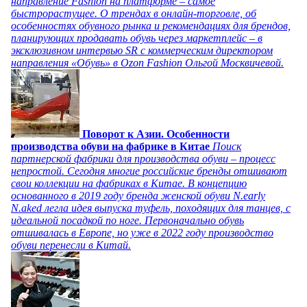
направление Fashion на платформе – самое
быстрорастущее. О трендах в онлайн-торговле, об
особенностях обувного рынка и рекомендациях для брендов,
планирующих продавать обувь через маркетплейс – в
эксклюзивном интервью SR с коммерческим директором
направления «Обувь» в Ozon Fashion Ольгой Москвичевой.
Поворот к Азии. Особенности
производства обуви на фабрике в Китае
Поиск
партнерской фабрики для производства обуви – процесс
непростой. Сегодня многие российские бренды отшивают
свои коллекции на фабриках в Китае. В концепцию
основанного в 2019 году бренда женской обуви N.early
N.aked легла идея выпуска туфель, походящих для танцев, с
идеальной посадкой по ноге. Первоначально обувь
отшивалась в Европе, но уже в 2022 году производство
обуви перенесли в Китай.