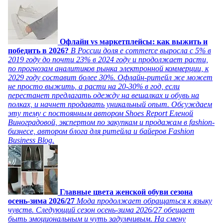
Офлайн vs маркетплейсы: как выжить и
победить в 2026?
В России доля e commerce выросла с 5% в
2019 году до почти 23% в 2024 году и продолжает расти,
по прогнозам аналитиков рынка электронной коммерции, к
2029 году составит более 30%. Офлайн-ритейл же может
не просто выжить, а расти на 20-30% в год, если
перестанет предлагать одежду на вешалках и обувь на
полках, и начнет продавать уникальный опыт. Обсуждаем
эту тему с постоянным автором Shoes Report Еленой
Виноградовой, экспертом по закупкам и продажам в fashion-
бизнесе, автором блога для ритейла и байеров Fashion
Business Blog.
Главные цвета женской обуви сезона
осень-зима 2026/27
Мода продолжает обращаться к языку
чувств. Следующий сезон осень-зима 2026/27 обещает
быть эмоциональным и чуть задумчивым. На смену