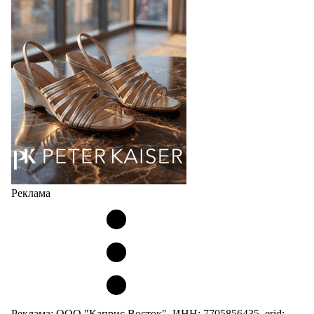
соответствует сегодняшнему тренду на
сникерины (гибридный вариант балеток и
кроссовок обтекаемой формы и с тонкой подошвой).
Но в модели Miu Miu Bubble присутствует еще и…
05.08.2026
2382
Реклама
Реклама: ООО "Каприс Восток", ИНН: 7705856435, erid: