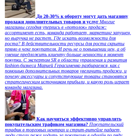
До 20-30% к обороту могут дать магазину
продажи дополнительных товаров и услуг
Многие
магазины сегодня уперлись в «потолок» продаж:
ассортимент есть, команда работает, маркетинг запущен,
но выручка не растет. Где искать возможности для
роста? В действительности ресурсы для роста скрыты
прямо в чеке покупателя. И речь не о повышении цен, а об
умение предложить клиенту больше ценности в момент
покупки. С экспертом SR в области управления и развития
fashion-бизнеса Марией Герасименко разбираемся, как с
помощью дополнительных товаров увеличить продажи, и
почему аксессуары и сопутствующие товары становятся
стратегическим источником прибыли, и какую роль играет
команда магазина.
Как научиться эффективно управлять
покупательским трафиком магазина?
Покупательский
трафик в торговых центрах и стрит-ритейле падает,
люди стали реже ходить за покупками в офлайн по ряду