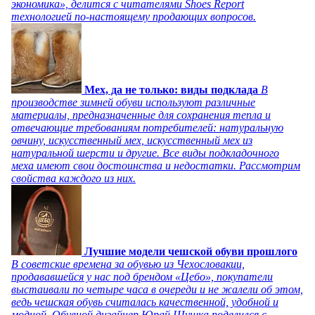
экономика», делится с читателями Shoes Report
технологией по-настоящему продающих вопросов.
Мех, да не только: виды подклада
В
производстве зимней обуви используют различные
материалы, предназначенные для сохранения тепла и
отвечающие требованиям потребителей: натуральную
овчину, искусственный мех, искусственный мех из
натуральной шерсти и другие. Все виды подкладочного
меха имеют свои достоинства и недостатки. Рассмотрим
свойства каждого из них.
Лучшие модели чешской обуви прошлого
В советские времена за обувью из Чехословакии,
продававшейся у нас под брендом «Цебо», покупатели
выстаивали по четыре часа в очереди и не жалели об этом,
ведь чешская обувь считалась качественной, удобной и
модной. Обувной дизайнер Юрай Шушка поделился с