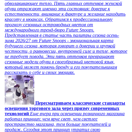
обволакивающее тепло. Пять главных оттенков женской
обуви отражают именно эти состояния: доверие к
естественности, внимание к фактуре и желание находить
красоту в нюансах. Обратимся к профессиональному
прогнозу сезонных остромодных цветов от
международного тренд-бюро Future Snoops.
Представленная в статье часть палитры сезона осень-
зима 2026/27 от Future Snoops - эмоциональная карта
будущего сезона, которая говорит о доверии и хрупкой
честности, о равновесии, внутренней силе и тепле, которое
не требует повода. Эти пять оттенков превращают
сезонные модели обуви в своеобразный цветовой язык,
который может помочь бренду и его покупательницам
рассказать о себе и своих эмоциях.
Пересматриваем классические стандарты
освещения торгового зала через призму современных
технологий
Еще вчера при освещении розничного магазина
работал принцип: чем ярче свет, чем светлее
пространство магазина, тем больше покупателей и
продаж. Сегодня этот принцип утратил свою