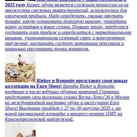
2025 году
Бизнес обуви является сложным процессом из-за
множества смежных микростратегий, используемых для
извлечения прибыли. Надо определить, сколько закупить
товара, какую установить торговую наценку, утвердить
норму остатков в конце сезона. Помимо этого, требуется
составить план продаж и определиться с маркетинговыми
акциями, учитывающими сезонный спрос и конкурентное
окружение, настроить систему мотивации персонала и
правильно расставить точки контроля.
Rieker и Remonte представят свои новые
коллекции на Euro Shoes!
Бренды Rieker и Remonte,
входящие в число ведущих обувных компаний Германии,
представят свои коллекции сезона Весна-Лето’26 в Москве
на международной выставке обуви и аксессуаров Euro
Shoes! Выставка пройдет c 27 по 30 августа 2025 г. на
новой премиальной площадке в конгресс-центре ЦМТ на
Краснопресненской набережной.