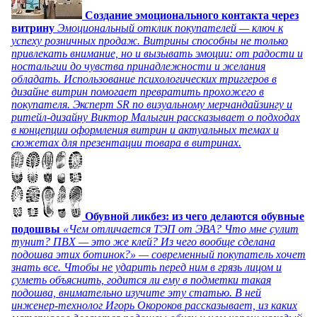
Создание эмоционального контакта через
витрину
Эмоциональный отклик покупателей — ключ к
успеху розничных продаж. Витрины способны не только
привлекать внимание, но и вызывать эмоции: от радости и
ностальгии до чувства принадлежности и желания
обладать. Использование психологических триггеров в
дизайне витрин помогает превратить прохожего в
покупателя. Эксперт SR по визуальному мерчандайзингу и
ритейл-дизайну Виктор Малыгин рассказывает о подходах
в концепции оформления витрин и актуальных темах и
сюжетах для презентации товара в витринах.
Обувной ликбез: из чего делаются обувные
подошвы
«Чем отличается ТЭП от ЭВА? Что мне сулит
тунит? ПВХ — это же клей? Из чего вообще сделана
подошва этих ботинок?» — современный покупатель хочет
знать все. Чтобы не ударить перед ним в грязь лицом и
суметь объяснить, годится ли ему в подметки такая
подошва, внимательно изучите эту статью. В ней
инженер-технолог Игорь Окороков рассказывает, из каких