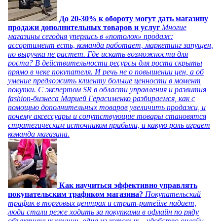
До 20-30% к обороту могут дать магазину
продажи дополнительных товаров и услуг
Многие
магазины сегодня уперлись в «потолок» продаж:
ассортимент есть, команда работает, маркетинг запущен,
но выручка не растет. Где искать возможности для
роста? В действительности ресурсы для роста скрыты
прямо в чеке покупателя. И речь не о повышении цен, а об
умение предложить клиенту больше ценности в момент
покупки. С экспертом SR в области управления и развития
fashion-бизнеса Марией Герасименко разбираемся, как с
помощью дополнительных товаров увеличить продажи, и
почему аксессуары и сопутствующие товары становятся
стратегическим источником прибыли, и какую роль играет
команда магазина.
Как научиться эффективно управлять
покупательским трафиком магазина?
Покупательский
трафик в торговых центрах и стрит-ритейле падает,
люди стали реже ходить за покупками в офлайн по ряду
объективных причин, одна из которых – удобство онлайн-