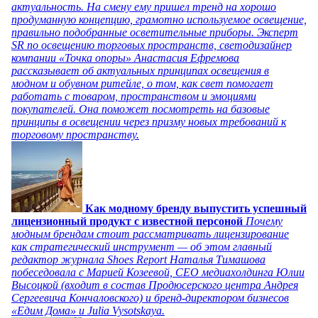
актуальность. На смену ему пришел тренд на хорошо
продуманную концепцию, грамотно используемое освещение,
правильно подобранные осветительные приборы. Эксперт
SR по освещению торговых пространств, светодизайнер
компании «Точка опоры» Анастасия Ефремова
рассказывает об актуальных принципах освещения в
модном и обувном ритейле, о том, как свет помогает
работать с товаром, пространством и эмоциями
покупателей. Она поможет посмотреть на базовые
принципы в освещении через призму новых требований к
торговому пространству.
Как модному бренду выпустить успешный
лицензионный продукт с известной персоной
Почему
модным брендам стоит рассматривать лицензирование
как стратегический инструмент — об этом главный
редактор журнала Shoes Report Наталья Тимашова
побеседовала с Марией Козеевой, СЕО медиахолдинга Юлии
Высоцкой (входит в состав Продюсерского центра Андрея
Сергеевича Кончаловского) и бренд-директором бизнесов
«Едим Дома» и Julia Vysotskaya.