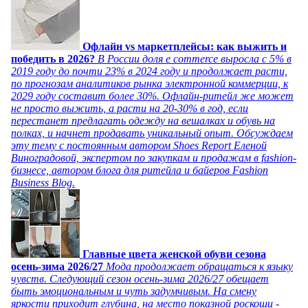
Офлайн vs маркетплейсы: как выжить и
победить в 2026?
В России доля e commerce выросла с 5% в
2019 году до почти 23% в 2024 году и продолжает расти,
по прогнозам аналитиков рынка электронной коммерции, к
2029 году составит более 30%. Офлайн-ритейл же может
не просто выжить, а расти на 20-30% в год, если
перестанет предлагать одежду на вешалках и обувь на
полках, и начнет продавать уникальный опыт. Обсуждаем
эту тему с постоянным автором Shoes Report Еленой
Виноградовой, экспертом по закупкам и продажам в fashion-
бизнесе, автором блога для ритейла и байеров Fashion
Business Blog.
Главные цвета женской обуви сезона
осень-зима 2026/27
Мода продолжает обращаться к языку
чувств. Следующий сезон осень-зима 2026/27 обещает
быть эмоциональным и чуть задумчивым. На смену
яркости приходит глубина, на место показной роскоши -