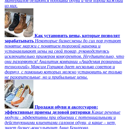
материалов делаются подошвы обуви и чем хорош каждый
из них.
Как установить цены, которые позволят
зарабатывать
Некоторые бизнесмены до сих пор путают
понятие маржи с понятием торговой наценки и
устанавливают цены на свой товар, руководствуясь
исключительно примером конкурентов. Неудивительно, что
они разоряются! Аналитик компании «Академия розничных
технологий» Максим Горшков дает несколько советов и
формул, с помощью которых можно установить не только
не разорительные, но и прибыльные цены.
Продажи обуви и аксессуаров:
эффективные приемы деловой риторики
Какие речевые
модули - эффективны при общении с потенциальными и
действующими клиентами салонов обуви, а какие – нет,
знает бизнес-консультант Анна Бочарова.