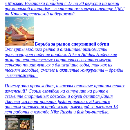
в Москве! Выставка пройдет с 27 по 30 августа на новой
премиальной площадке – в столичном конгресс-центре ЦМТ
на Краснопресненской набережной.
Борьба за рынок спортивной обуви
Эксперты модного рынка и аналитики-экономисты
прогнозируют падение продаж Nike и Adidas. Лидерские
позиции непотопляемых спортивных гигантов могут
серьезно пошатнуться в ближайшие годы, так как их
теснят молодые, смелые и активные конкуренты – бренды
- челленджеры.
Почему это происходит, и каковы основные причины таких
изменений? Своим взглядом на ситуацию на рынке в
сегменте спортивных одежды и обуви делится Дания
Ткачева, эксперт-практик fashion-рынка с 20-летним
опытом управления продажами, имеющий за плечами 13
лет работы в команде Nike Russia и fashion-ритейле.