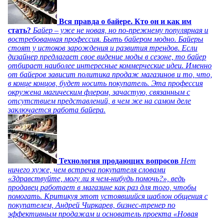
Вся правда о байере. Кто он и как им
стать?
Байер – уже не новая, но по-прежнему популярная и
востребованная профессия. Быть байером модно. Байеры
стоят у истоков зарождения и развития трендов. Если
дизайнер предлагает свое видение моды в сезоне, то байер
отбирает наиболее интересные коммерческие идеи. Именно
от байеров зависит политика продаж магазинов и то, что,
в конце концов, будет носить покупатель. Эта профессия
окружена магическим флером, зачастую, связанным с
отсутствием представлений, в чем же на самом деле
заключается работа байера.
Технология продающих вопросов
Нет
ничего хуже, чем встреча покупателя словами
«Здравствуйте, могу ли я чем-нибудь помочь?», ведь
продавец работает в магазине как раз для того, чтобы
помогать. Критикуя этот устоявшийся шаблон общения с
покупателем, Андрей Чиркарев, бизнес-тренер по
эффективным продажам и основатель проекта «Новая