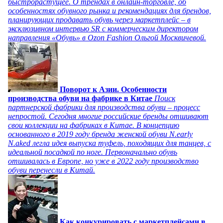
быстрорастущее. О трендах в онлайн-торговле, об
особенностях обувного рынка и рекомендациях для брендов,
планирующих продавать обувь через маркетплейс – в
эксклюзивном интервью SR с коммерческим директором
направления «Обувь» в Ozon Fashion Ольгой Москвичевой.
Поворот к Азии. Особенности
производства обуви на фабрике в Китае
Поиск
партнерской фабрики для производства обуви – процесс
непростой. Сегодня многие российские бренды отшивают
свои коллекции на фабриках в Китае. В концепцию
основанного в 2019 году бренда женской обуви N.early
N.aked легла идея выпуска туфель, походящих для танцев, с
идеальной посадкой по ноге. Первоначально обувь
отшивалась в Европе, но уже в 2022 году производство
обуви перенесли в Китай.
Как конкурировать с маркетплейсами в