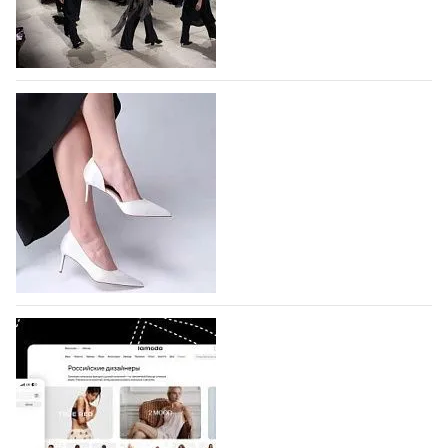
На участие в Московской неделе моды
подано 1047 заявок
На участие в седьмой Московской неделе моды,
которая пройдет в российской столице с 26 сентября
по 1 октября, уже подано 1047 заявок. Примерно
половину из них (494) прислали дизайнеры,
коллекции которых не были представлены в…
07.08.2026
361
BALLINA представит свои новинки на Euro
Shoes
Компания BALLINA Guangzhou Lihuang Footwear
Co., Ltd., основанная в 2011 году и расположенная в