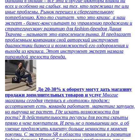
офлайна в онлайн – все эти и другие факторы влияли на
всех и особенно на слабых, на тех, кто переживал те или
иные проблемы. Рынок перешел к сберегательному
потреблению. Кто-то считает, что это кризис, а наш
эксперт - бизнес-консультант по управлению продажами и
стратегическому развитию для fashion-брендов Дания
Ткачева – называет это взрослением рынка. И предлагает
проблемным компаниям свой авторский инструмент
диагностики бизнеса и возможностей его оздоровления и
выхода из кризиса. Этот инструмент эксперт назвала
пирамидой зрелости бренда.
До 20-30% к обороту могут дать магазину
продажи дополнительных товаров и услуг
Многие
магазины сегодня уперлись в «потолок» продаж:
ассортимент есть, команда работает, маркетинг запущен,
но выручка не растет. Где искать возможности для
роста? В действительности ресурсы для роста скрыты
прямо в чеке покупателя. И речь не о повышении цен, а об
умение предложить клиенту больше ценности в момент
покупки. С экспертом SR в области управления и развития
fashion-бизнеса Марией Герасименко разбираемся, как с