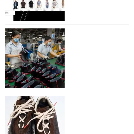
Гуанчжоу, столице моды Китая, является
профессиональной обувной компанией,
объединяющей разработку, производство и…
07.08.2026
275
На платформе Lamoda - новый раздел и
условия продвижения локальных
дизайнерских марок
Российский маркетплейс Lamoda решил обновить
раздел для продажи продукции локальных
дизайнерских марок одежды, обуви и аксессуаров.
Бренды также получат маркетинговую…
06.08.2026
450
Объем мирового производства обуви в
2025 году практически не увеличился
В 2025 году мировое производство обуви
практически не изменилось, зафиксировав