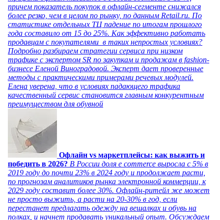
причем показатель покупок в офлайн-сегменте снижался
более резко, чем в целом по рынку, по данным Retail.ru. По
статистике отдельных ТЦ падение по итогам прошлого
года составило от 15 до 25%. Как эффективно работать
продавцам с покупателями в таких непростых условиях?
Подробно разбираем стратегии сервиса при низком
трафике с экспертом SR по закупкам и продажам в fashion-
бизнесе Еленой Виноградовой. Эксперт дает проверенные
методы с практическими примерами речевых модулей.
Елена уверена, что в условиях падающего трафика
качественный сервис становится главным конкурентным
преимуществом для обувной
Офлайн vs маркетплейсы: как выжить и
победить в 2026?
В России доля e commerce выросла с 5% в
2019 году до почти 23% в 2024 году и продолжает расти,
по прогнозам аналитиков рынка электронной коммерции, к
2029 году составит более 30%. Офлайн-ритейл же может
не просто выжить, а расти на 20-30% в год, если
перестанет предлагать одежду на вешалках и обувь на
полках, и начнет продавать уникальный опыт. Обсуждаем