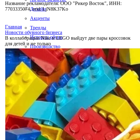
Название рекламодателя: ООО "Рикер Восток", ИНН:
7703335074, erid: LjN8K37Ko
Дизайн
Акценты
Главная
Тренды
Новости обувного бизнеса
Истории обуви
В коллаборации Nike и LEGO выйдут две пары кроссовок
для детей и не только
Производство