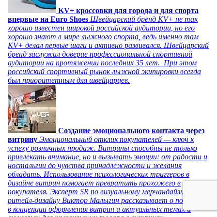
KV+ кроссовки для города и для спорта
впервые на Euro Shoes
Швейцарский бренд KV+ не так
хорошо известен широкой российской аудитории, но его
хорошо знают в мире лыжного спорта, ведь именно там
KV+ делал первые шаги и активно развивался. Швейцарский
бренд заслужил доверие профессиональной спортивной
аудитории на протяжении последних 35 лет. При этом
российский спортивный рынок лыжной экипировки всегда
был приоритетным для швейцарцев.
Создание эмоционального контакта через
витрину
Эмоциональный отклик покупателей — ключ к
успеху розничных продаж. Витрины способны не только
привлекать внимание, но и вызывать эмоции: от радости и
ностальгии до чувства принадлежности и желания
обладать. Использование психологических триггеров в
дизайне витрин помогает превратить прохожего в
покупателя. Эксперт SR по визуальному мерчандайзингу и
ритейл-дизайну Виктор Малыгин рассказывает о подходах
в концепции оформления витрин и актуальных темах и