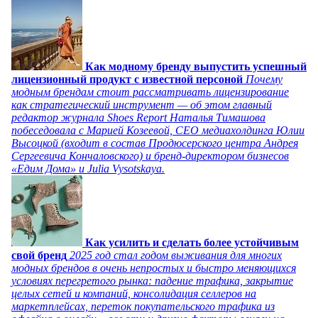
Как модному бренду выпустить успешный
лицензионный продукт с известной персоной
Почему
модным брендам стоит рассматривать лицензирование
как стратегический инструмент — об этом главный
редактор журнала Shoes Report Наталья Тимашова
побеседовала с Марией Козеевой, СЕО медиахолдинга Юлии
Высоцкой (входит в состав Продюсерского центра Андрея
Сергеевича Кончаловского) и бренд-директором бизнесов
«Едим Дома» и Julia Vysotskaya.
Как усилить и сделать более устойчивым
свой бренд
2025 год стал годом выживания для многих
модных брендов в очень непростых и быстро меняющихся
условиях перегретого рынка: падение трафика, закрытие
целых сетей и компаний, консолидация селлеров на
маркетплейсах, переток покупательского трафика из