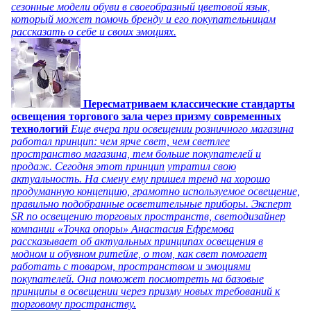
сезонные модели обуви в своеобразный цветовой язык,
который может помочь бренду и его покупательницам
рассказать о себе и своих эмоциях.
Пересматриваем классические стандарты
освещения торгового зала через призму современных
технологий
Еще вчера при освещении розничного магазина
работал принцип: чем ярче свет, чем светлее
пространство магазина, тем больше покупателей и
продаж. Сегодня этот принцип утратил свою
актуальность. На смену ему пришел тренд на хорошо
продуманную концепцию, грамотно используемое освещение,
правильно подобранные осветительные приборы. Эксперт
SR по освещению торговых пространств, светодизайнер
компании «Точка опоры» Анастасия Ефремова
рассказывает об актуальных принципах освещения в
модном и обувном ритейле, о том, как свет помогает
работать с товаром, пространством и эмоциями
покупателей. Она поможет посмотреть на базовые
принципы в освещении через призму новых требований к
торговому пространству.