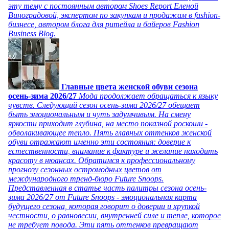
эту тему с постоянным автором Shoes Report Еленой
Виноградовой, экспертом по закупкам и продажам в fashion-
бизнесе, автором блога для ритейла и байеров Fashion
Business Blog.
Главные цвета женской обуви сезона
осень-зима 2026/27
Мода продолжает обращаться к языку
чувств. Следующий сезон осень-зима 2026/27 обещает
быть эмоциональным и чуть задумчивым. На смену
яркости приходит глубина, на место показной роскоши -
обволакивающее тепло. Пять главных оттенков женской
обуви отражают именно эти состояния: доверие к
естественности, внимание к фактуре и желание находить
красоту в нюансах. Обратимся к профессиональному
прогнозу сезонных остромодных цветов от
международного тренд-бюро Future Snoops.
Представленная в статье часть палитры сезона осень-
зима 2026/27 от Future Snoops - эмоциональная карта
будущего сезона, которая говорит о доверии и хрупкой
честности, о равновесии, внутренней силе и тепле, которое
не требует повода. Эти пять оттенков превращают