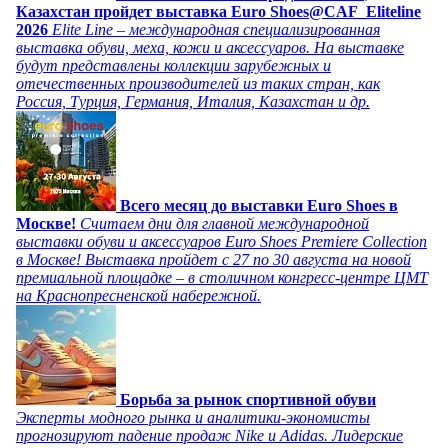
Казахстан пройдет выставка Euro Shoes@CAF_Eliteline
2026
Elite Line – международная специализированная
выставка обуви, меха, кожи и аксессуаров. На выставке
будут представлены коллекции зарубежных и
отечественных производителей из таких стран, как
Россия, Турция, Германия, Италия, Казахстан и др.
Всего месяц до выставки Euro Shoes в
Москве!
Считаем дни для главной международной
выставки обуви и аксессуаров Euro Shoes Premiere Collection
в Москве! Выставка пройдет с 27 по 30 августа на новой
премиальной площадке – в столичном конгресс-центре ЦМТ
на Краснопресненской набережной.
Борьба за рынок спортивной обуви
Эксперты модного рынка и аналитики-экономисты
прогнозируют падение продаж Nike и Adidas. Лидерские