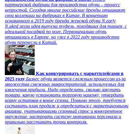
партнерской фабрики для производства обуви – процесс
непростой. Сегодня многие российские бренды отшивают
свои коллекции на фабриках в Китае. В концепцию
основанного в 2019 году бренда женской обуви N.early
N.aked легла идея выпуска туфель, походящих для танцев, с
идеальной посадкой по ноге. Первоначально обувь
отшивалась в Европе, но уже в 2022 году производство
обуви перенесли в Китай.
Как конкурировать с маркетплейсами в
2025 году
Бизнес обуви является сложным процессом из-за
множества смежных микростратегий, используемых для
извлечения прибыли. Надо определить, сколько закупить
товара, какую установить торговую наценку, утвердить
норму остатков в конце сезона. Помимо этого, требуется
составить план продаж и определиться с маркетинговыми
акциями, учитывающими сезонный спрос и конкурентное
окружение, настроить систему мотивации персонала и
правильно расставить точки контроля.