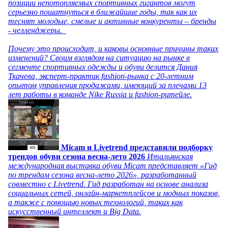
позиции непотопляемых спортивных гигантов могут
серьезно пошатнуться в ближайшие годы, так как их
теснят молодые, смелые и активные конкуренты – бренды
- челленджеры.
Почему это происходит, и каковы основные причины таких
изменений? Своим взглядом на ситуацию на рынке в
сегменте спортивных одежды и обуви делится Дания
Ткачева, эксперт-практик fashion-рынка с 20-летним
опытом управления продажами, имеющий за плечами 13
лет работы в команде Nike Russia и fashion-ритейле.
Micam и Livetrend представили подборку
трендов обуви сезона весна-лето 2026
Итальянская
международная выставка обуви Micam представляет «Гид
по трендам сезона весна-лето 2026», разработанный
совместно с Livetrend. Гид разработан на основе анализа
социальных сетей, онлайн-маркетплейсов и модных показов,
а также с помощью новых технологий, таких как
искусственный интеллект и Big Data.