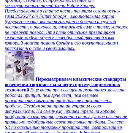
прогнозу сезонных остромодных цветов от
международного тренд-бюро Future Snoops.
Представленная в статье часть палитры сезона осень-
зима 2026/27 от Future Snoops - эмоциональная карта
будущего сезона, которая говорит о доверии и хрупкой
честности, о равновесии, внутренней силе и тепле, которое
не требует повода. Эти пять оттенков превращают
сезонные модели обуви в своеобразный цветовой язык,
который может помочь бренду и его покупательницам
рассказать о себе и своих эмоциях.
Пересматриваем классические стандарты
освещения торгового зала через призму современных
технологий
Еще вчера при освещении розничного магазина
работал принцип: чем ярче свет, чем светлее
пространство магазина, тем больше покупателей и
продаж. Сегодня этот принцип утратил свою
актуальность. На смену ему пришел тренд на хорошо
продуманную концепцию, грамотно используемое освещение,
правильно подобранные осветительные приборы. Эксперт
SR по освещению торговых пространств, светодизайнер
компании «Точка опоры» Анастасия Ефремова