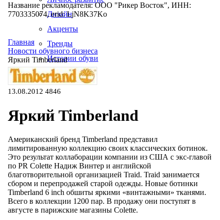
Название рекламодателя: ООО "Рикер Восток", ИНН:
7703335074, erid: LjN8K37Ko
Дизайн
Акценты
Главная
Тренды
Новости обувного бизнеса
Истории обуви
Яркий Timberland
Производство
13.08.2012
4846
Яркий Timberland
Американский бренд Timberland представил
лимитированную коллекцию своих классических ботинок.
Это результат коллаборации компании из США с экс-главой
по PR Colette Надиж Винтер и английской
благотворительной организацией Traid. Traid занимается
сбором и перепродажей старой одежды. Новые ботинки
Timberland 6 inch обшиты яркими «винтажными» тканями.
Всего в коллекции 1200 пар. В продажу они поступят в
августе в парижские магазины Colette.