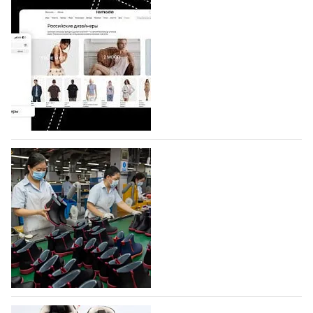
Shoes
Компания BALLINA Guangzhou Lihuang Footwear
Co., Ltd., основанная в 2011 году и расположенная в
Гуанчжоу, столице моды Китая, является
профессиональной обувной компанией,
объединяющей разработку, производство и…
07.08.2026
373
На платформе Lamoda - новый раздел и
условия продвижения локальных
дизайнерских марок
Российский маркетплейс Lamoda решил обновить
раздел для продажи продукции локальных
дизайнерских марок одежды, обуви и аксессуаров.
Бренды также получат маркетинговую…
06.08.2026
533