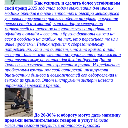
Как усилить и сделать более устойчивым
свой бренд
2025 год стал годом выживания для многих
модных брендов в очень непростых и быстро меняющихся
условиях перегретого рынка: падение трафика, закрытие
целых сетей и компаний, консолидация селлеров на
маркетплейсах, переток покупательского трафика из
офлайна в онлайн – все эти и другие факторы влияли на
всех и особенно на слабых, на тех, кто переживал те или
иные проблемы. Рынок перешел к сберегательному
потреблению. Кто-то считает, что это кризис, а наш
эксперт - бизнес-консультант по управлению продажами и
стратегическому развитию для fashion-брендов Дания
Ткачева – называет это взрослением рынка. И предлагает
проблемным компаниям свой авторский инструмент
диагностики бизнеса и возможностей его оздоровления и
выхода из кризиса. Этот инструмент эксперт назвала
пирамидой зрелости бренда.
До 20-30% к обороту могут дать магазину
продажи дополнительных товаров и услуг
Многие
магазины сегодня уперлись в «потолок» продаж: