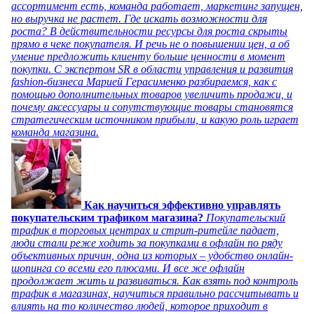
ассортимент есть, команда работает, маркетинг запущен,
но выручка не растет. Где искать возможности для
роста? В действительности ресурсы для роста скрыты
прямо в чеке покупателя. И речь не о повышении цен, а об
умение предложить клиенту больше ценности в момент
покупки. С экспертом SR в области управления и развития
fashion-бизнеса Марией Герасименко разбираемся, как с
помощью дополнительных товаров увеличить продажи, и
почему аксессуары и сопутствующие товары становятся
стратегическим источником прибыли, и какую роль играет
команда магазина.
Как научиться эффективно управлять
покупательским трафиком магазина?
Покупательский
трафик в торговых центрах и стрит-ритейле падает,
люди стали реже ходить за покупками в офлайн по ряду
объективных причин, одна из которых – удобство онлайн-
шопинга со всеми его плюсами. И все же офлайн
продолжает жить и развиваться. Как взять под контроль
трафик в магазинах, научиться правильно рассчитывать и
влиять на то количество людей, которое приходит в