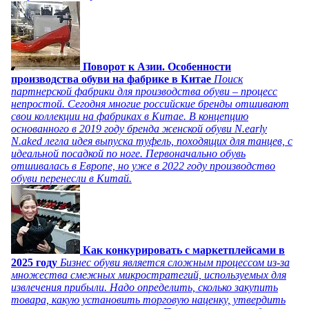
Поворот к Азии. Особенности
производства обуви на фабрике в Китае
Поиск
партнерской фабрики для производства обуви – процесс
непростой. Сегодня многие российские бренды отшивают
свои коллекции на фабриках в Китае. В концепцию
основанного в 2019 году бренда женской обуви N.early
N.aked легла идея выпуска туфель, походящих для танцев, с
идеальной посадкой по ноге. Первоначально обувь
отшивалась в Европе, но уже в 2022 году производство
обуви перенесли в Китай.
Как конкурировать с маркетплейсами в
2025 году
Бизнес обуви является сложным процессом из-за
множества смежных микростратегий, используемых для
извлечения прибыли. Надо определить, сколько закупить
товара, какую установить торговую наценку, утвердить