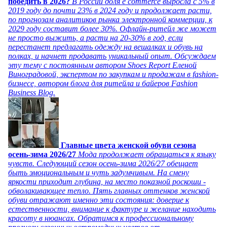
победить в 2026?
В России доля e commerce выросла с 5% в
2019 году до почти 23% в 2024 году и продолжает расти,
по прогнозам аналитиков рынка электронной коммерции, к
2029 году составит более 30%. Офлайн-ритейл же может
не просто выжить, а расти на 20-30% в год, если
перестанет предлагать одежду на вешалках и обувь на
полках, и начнет продавать уникальный опыт. Обсуждаем
эту тему с постоянным автором Shoes Report Еленой
Виноградовой, экспертом по закупкам и продажам в fashion-
бизнесе, автором блога для ритейла и байеров Fashion
Business Blog.
Главные цвета женской обуви сезона
осень-зима 2026/27
Мода продолжает обращаться к языку
чувств. Следующий сезон осень-зима 2026/27 обещает
быть эмоциональным и чуть задумчивым. На смену
яркости приходит глубина, на место показной роскоши -
обволакивающее тепло. Пять главных оттенков женской
обуви отражают именно эти состояния: доверие к
естественности, внимание к фактуре и желание находить
красоту в нюансах. Обратимся к профессиональному