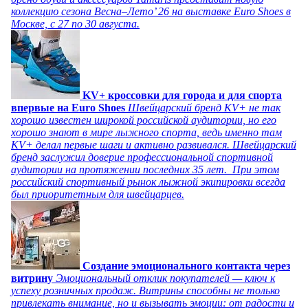
коллекцию сезона Весна–Лето’ 26 на выставке Euro Shoes в
Москве, с 27 по 30 августа.
KV+ кроссовки для города и для спорта
впервые на Euro Shoes
Швейцарский бренд KV+ не так
хорошо известен широкой российской аудитории, но его
хорошо знают в мире лыжного спорта, ведь именно там
KV+ делал первые шаги и активно развивался. Швейцарский
бренд заслужил доверие профессиональной спортивной
аудитории на протяжении последних 35 лет. При этом
российский спортивный рынок лыжной экипировки всегда
был приоритетным для швейцарцев.
Создание эмоционального контакта через
витрину
Эмоциональный отклик покупателей — ключ к
успеху розничных продаж. Витрины способны не только
привлекать внимание, но и вызывать эмоции: от радости и