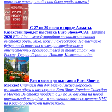
торговые точки, чтобы они были прибыльными?
C 27 по 29 июля в городе Алматы,
Казахстан пройдет выставка Euro Shoes@CAF_Eliteline
2026
Elite Line – международная специализированная
выставка обуви, меха, кожи и аксессуаров. На выставке
будут представлены коллекции зарубежных и
отечественных производителей из таких стран, как
Россия, Турция, Германия, Италия, Казахстан и др.
Всего месяц до выставки Euro Shoes в
Москве!
Считаем дни для главной международной
выставки обуви и аксессуаров Euro Shoes Premiere Collection
в Москве! Выставка пройдет с 27 по 30 августа на новой
премиальной площадке – в столичном конгресс-центре ЦМТ
на Краснопресненской набережной.