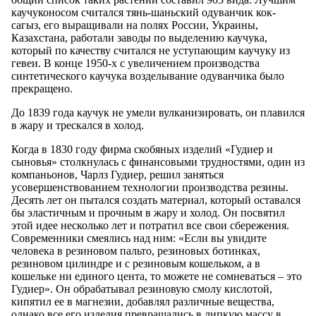
каучуконосом считался тянь-шаньский одуванчик кок-
сагыз, его выращивали на полях России, Украины,
Казахстана, работали заводы по выделению каучука,
который по качеству считался не уступающим каучуку из
гевеи. В конце 1950-х с увеличением производства
синтетического каучука возделывание одуванчика было
прекращено.
До 1839 года каучук не умели вулканизировать, он плавился
в жару и трескался в холод.
Когда в 1830 году фирма скобяных изделий «Гудиер и
сыновья» столкнулась с финансовыми трудностями, один из
компаньонов, Чарлз Гудиер, решил заняться
усовершенствованием технологии производства резины.
Десять лет он пытался создать материал, который оставался
бы эластичным и прочным в жару и холод. Он посвятил
этой идее несколько лет и потратил все свои сбережения.
Современники смеялись над ним: «Если вы увидите
человека в резиновом пальто, резиновых ботинках,
резиновом цилиндре и с резиновым кошельком, а в
кошельке ни единого цента, то можете не сомневаться – это
Гудиер». Он обрабатывал резиновую смолу кислотой,
кипятил ее в магнезии, добавлял различные вещества,
однако все его изделия превращались в липкую массу в