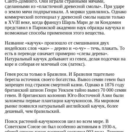
Санто-Доминго. Они играли странными мячами,
сделанными из «пластичной древесной смолы». При ударе
о землю мячи подпрыгивали. А моряки удивлялись. Однако
коммерческий потенциал у древесной смолы нашли только
в XVIII веке, когда француз Шарль Мари де ля Кондомин
представил в Парижской академии наук образцы каучука и
возможные способы применения этого вещества.
Название «каучук» произошло от смешивания двух
индейских слов «као» – дерево и «о-чу» – течь, плакать. То
есть в переводе означает примерно «слезы дерева».
Натуральный каучук добывают из гевеи, делая подсечки на
коре и собирая ее млечный сок (латекс).
Гевея росла только в Бразилии. И Бразилия тщательно
берегла источник своего богатства. Вывоз семян гевеи был
запрещен под страхом смертной казни. Однако в 1876 году
британский шпион Генри Уикхем тайно вывез 70 000 семян
гевеи. В британских колониях Юго-Восточной Азии были
заложены первые плантации каучуконосов. На мировом
рынке появился натуральный английский каучук, более
дешевый, чем бразильский.
Поиск растений-каучуконосов шел во всем мире. В
Советском Союзе он был особенно активным в 1930-х,
общий список таких растений составил 903 вида. Лучшим