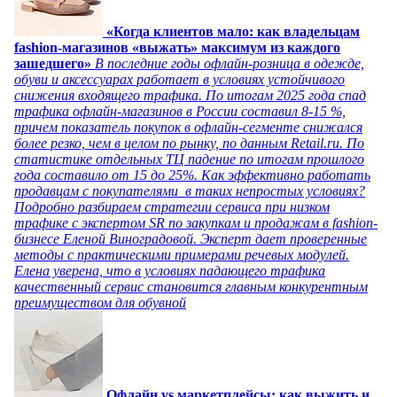
«Когда клиентов мало: как владельцам
fashion-магазинов «выжать» максимум из каждого
зашедшего»
В последние годы офлайн-розница в одежде,
обуви и аксессуарах работает в условиях устойчивого
снижения входящего трафика. По итогам 2025 года спад
трафика офлайн-магазинов в России составил 8-15 %,
причем показатель покупок в офлайн-сегменте снижался
более резко, чем в целом по рынку, по данным Retail.ru. По
статистике отдельных ТЦ падение по итогам прошлого
года составило от 15 до 25%. Как эффективно работать
продавцам с покупателями в таких непростых условиях?
Подробно разбираем стратегии сервиса при низком
трафике с экспертом SR по закупкам и продажам в fashion-
бизнесе Еленой Виноградовой. Эксперт дает проверенные
методы с практическими примерами речевых модулей.
Елена уверена, что в условиях падающего трафика
качественный сервис становится главным конкурентным
преимуществом для обувной
Офлайн vs маркетплейсы: как выжить и