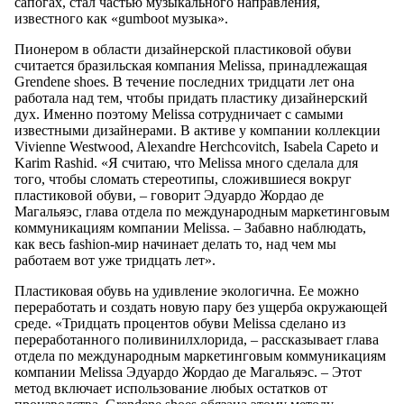
сапогах, стал частью музыкального направления,
известного как «gumboot музыка».
Пионером в области дизайнерской пластиковой обуви
считается бразильская компания Melissa, принадлежащая
Grendene shoes. В течение последних тридцати лет она
работала над тем, чтобы придать пластику дизайнерский
дух. Именно поэтому Melissa сотрудничает с самыми
известными дизайнерами. В активе у компании коллекции
Vivienne Westwood, Alexandre Herchcovitch, Isabela Capeto и
Karim Rashid. «Я считаю, что Melissa много сделала для
того, чтобы сломать стереотипы, сложившиеся вокруг
пластиковой обуви, – говорит Эдуардо Жордао де
Магальяэс, глава отдела по международным маркетинговым
коммуникациям компании Melissa. – Забавно наблюдать,
как весь fashion-мир начинает делать то, над чем мы
работаем вот уже тридцать лет».
Пластиковая обувь на удивление экологична. Ее можно
переработать и создать новую пару без ущерба окружающей
среде. «Тридцать процентов обуви Melissa сделано из
переработанного поливинилхлорида, – рассказывает глава
отдела по международным маркетинговым коммуникациям
компании Melissa Эдуардо Жордао де Магальяэс. – Этот
метод включает использование любых остатков от