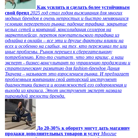
Как усилить и сделать более устойчивым
свой бренд
2025 год стал годом выживания для многих
модных брендов в очень непростых и быстро меняющихся
условиях перегретого рынка: падение трафика, закрытие
целых сетей и компаний, консолидация селлеров на
маркетплейсах, переток покупательского трафика из
офлайна в онлайн – все эти и другие факторы влияли на
всех и особенно на слабых, на тех, кто переживал те или
иные проблемы. Рынок перешел к сберегательному
потреблению. Кто-то считает, что это кризис, а наш
эксперт - бизнес-консультант по управлению продажами и
стратегическому развитию для fashion-брендов Дания
Ткачева – называет это взрослением рынка. И предлагает
проблемным компаниям свой авторский инструмент
диагностики бизнеса и возможностей его оздоровления и
выхода из кризиса. Этот инструмент эксперт назвала
пирамидой зрелости бренда.
До 20-30% к обороту могут дать магазину
продажи дополнительных товаров и услуг
Многие