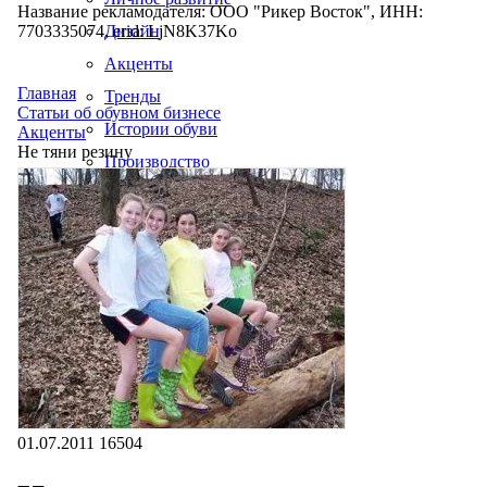
Название рекламодателя: ООО "Рикер Восток", ИНН:
7703335074, erid: LjN8K37Ko
Дизайн
Акценты
Главная
Тренды
Статьи об обувном бизнесе
Истории обуви
Акценты
Не тяни резину
Производство
01.07.2011
16504