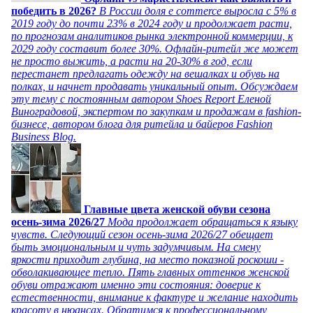
победить в 2026?
В России доля e commerce выросла с 5% в
2019 году до почти 23% в 2024 году и продолжает расти,
по прогнозам аналитиков рынка электронной коммерции, к
2029 году составит более 30%. Офлайн-ритейл же может
не просто выжить, а расти на 20-30% в год, если
перестанет предлагать одежду на вешалках и обувь на
полках, и начнет продавать уникальный опыт. Обсуждаем
эту тему с постоянным автором Shoes Report Еленой
Виноградовой, экспертом по закупкам и продажам в fashion-
бизнесе, автором блога для ритейла и байеров Fashion
Business Blog.
Главные цвета женской обуви сезона
осень-зима 2026/27
Мода продолжает обращаться к языку
чувств. Следующий сезон осень-зима 2026/27 обещает
быть эмоциональным и чуть задумчивым. На смену
яркости приходит глубина, на место показной роскоши -
обволакивающее тепло. Пять главных оттенков женской
обуви отражают именно эти состояния: доверие к
естественности, внимание к фактуре и желание находить
красоту в нюансах. Обратимся к профессиональному