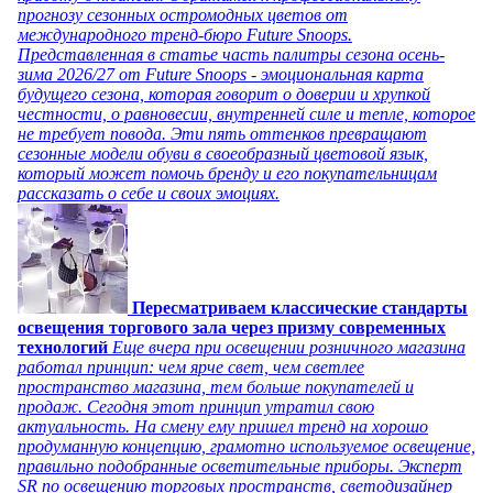
прогнозу сезонных остромодных цветов от
международного тренд-бюро Future Snoops.
Представленная в статье часть палитры сезона осень-
зима 2026/27 от Future Snoops - эмоциональная карта
будущего сезона, которая говорит о доверии и хрупкой
честности, о равновесии, внутренней силе и тепле, которое
не требует повода. Эти пять оттенков превращают
сезонные модели обуви в своеобразный цветовой язык,
который может помочь бренду и его покупательницам
рассказать о себе и своих эмоциях.
Пересматриваем классические стандарты
освещения торгового зала через призму современных
технологий
Еще вчера при освещении розничного магазина
работал принцип: чем ярче свет, чем светлее
пространство магазина, тем больше покупателей и
продаж. Сегодня этот принцип утратил свою
актуальность. На смену ему пришел тренд на хорошо
продуманную концепцию, грамотно используемое освещение,
правильно подобранные осветительные приборы. Эксперт
SR по освещению торговых пространств, светодизайнер