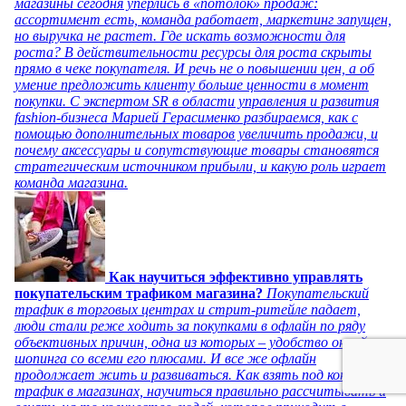
магазины сегодня уперлись в «потолок» продаж:
ассортимент есть, команда работает, маркетинг запущен,
но выручка не растет. Где искать возможности для
роста? В действительности ресурсы для роста скрыты
прямо в чеке покупателя. И речь не о повышении цен, а об
умение предложить клиенту больше ценности в момент
покупки. С экспертом SR в области управления и развития
fashion-бизнеса Марией Герасименко разбираемся, как с
помощью дополнительных товаров увеличить продажи, и
почему аксессуары и сопутствующие товары становятся
стратегическим источником прибыли, и какую роль играет
команда магазина.
Как научиться эффективно управлять
покупательским трафиком магазина?
Покупательский
трафик в торговых центрах и стрит-ритейле падает,
люди стали реже ходить за покупками в офлайн по ряду
объективных причин, одна из которых – удобство онлайн-
шопинга со всеми его плюсами. И все же офлайн
продолжает жить и развиваться. Как взять под контроль
трафик в магазинах, научиться правильно рассчитывать и