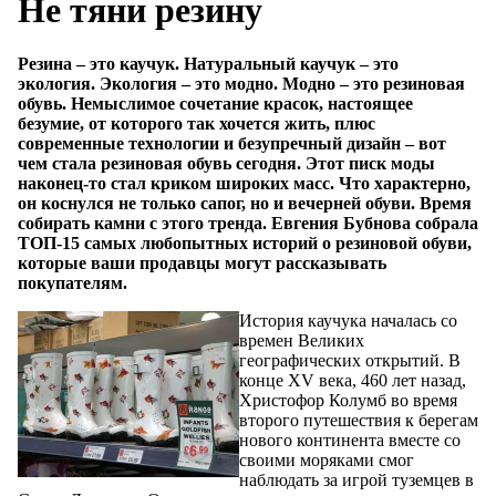
Не тяни резину
Резина – это каучук. Натуральный каучук – это
экология. Экология – это модно. Модно – это резиновая
обувь. Немыслимое сочетание красок, настоящее
безумие, от которого так хочется жить, плюс
современные технологии и безупречный дизайн – вот
чем стала резиновая обувь сегодня. Этот писк моды
наконец-то стал криком широких масс. Что характерно,
он коснулся не только сапог, но и вечерней обуви. Время
собирать камни с этого тренда. Евгения Бубнова собрала
ТОП-15 самых любопытных историй о резиновой обуви,
которые ваши продавцы могут рассказывать
покупателям.
История каучука началась со
времен Великих
географических открытий. В
конце XV века, 460 лет назад,
Xристофор Колумб во время
второго путешествия к берегам
нового континента вместе со
своими моряками смог
наблюдать за игрой туземцев в