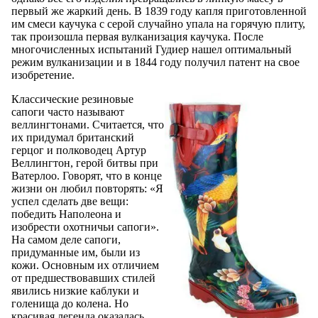
первый же жаркий день. В 1839 году капля приготовленной
им смеси каучука с серой случайно упала на горячую плиту,
так произошла первая вулканизация каучука. После
многочисленных испытаний Гудиер нашел оптимальный
режим вулканизации и в 1844 году получил патент на свое
изобретение.
Классические резиновые
сапоги часто называют
веллингтонами. Считается, что
их придумал британский
герцог и полководец Артур
Веллингтон, герой битвы при
Ватерлоо. Говорят, что в конце
жизни он любил повторять: «Я
успел сделать две вещи:
победить Наполеона и
изобрести охотничьи сапоги».
На самом деле сапоги,
придуманные им, были из
кожи. Основным их отличием
от предшествовавших стилей
явились низкие каблуки и
голенища до колена. Но
красивая легенда оказалась