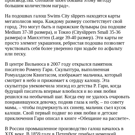
производства. Grendene shoes обязана этому методу
большим количеством наград».
На подошвах галош Swims City slippers находятся карты
мегаполисов мира. Каждому размеру соответствует свой
город. Это могут быть и парижские бульвары (на подошве
Medium 37-38 размера), и Токио (Cityslippers Small 35-36
размера) и Манхэттен (Large 39-40 размер). Эти карты не
просто элемент украшения, ребристая подошва позволяет
чувствовать себя более уверенно при ходьбе по асфальту
или песку.
В центре Вильнюса в 2007 году открылся памятник
писателю Ромену Гари. Скульптура, выполненная
Ромуалдасом Квинтасом, изображает мальчика, который
смотрит в небо и прижимает к сердцу калошу. Эта
скульптура увековечила эпизод из детства Р. Гари, когда
будущий писатель впервые влюбился и во имя любви
решился на необычный шаг. Когда ему не удалось очаровать
понравившуюся девочку, подняв глаза к небу, – по совету
мамы, – чтобы подчеркнуть их синеву, мальчик съел кусок
калоши. Свой первый подвиг во имя любви и детские
приключения Гари описал в книге «Обещание на рассвете».
В России промышленное производство галош началось в
XIX веке. В 1859 году в Петербург прибыл немецкий