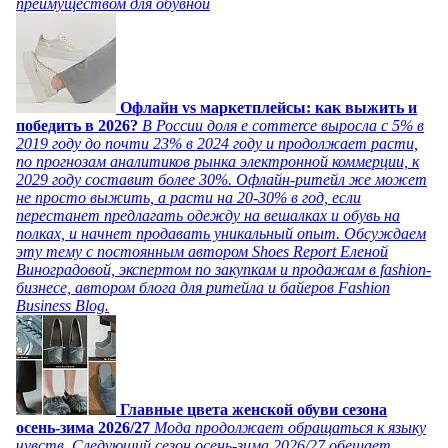
преимуществом для обувной
Офлайн vs маркетплейсы: как выжить и
победить в 2026?
В России доля e commerce выросла с 5% в
2019 году до почти 23% в 2024 году и продолжает расти,
по прогнозам аналитиков рынка электронной коммерции, к
2029 году составит более 30%. Офлайн-ритейл же может
не просто выжить, а расти на 20-30% в год, если
перестанет предлагать одежду на вешалках и обувь на
полках, и начнет продавать уникальный опыт. Обсуждаем
эту тему с постоянным автором Shoes Report Еленой
Виноградовой, экспертом по закупкам и продажам в fashion-
бизнесе, автором блога для ритейла и байеров Fashion
Business Blog.
Главные цвета женской обуви сезона
осень-зима 2026/27
Мода продолжает обращаться к языку
чувств. Следующий сезон осень-зима 2026/27 обещает