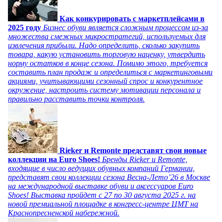
Как конкурировать с маркетплейсами в
2025 году
Бизнес обуви является сложным процессом из-за
множества смежных микростратегий, используемых для
извлечения прибыли. Надо определить, сколько закупить
товара, какую установить торговую наценку, утвердить
норму остатков в конце сезона. Помимо этого, требуется
составить план продаж и определиться с маркетинговыми
акциями, учитывающими сезонный спрос и конкурентное
окружение, настроить систему мотивации персонала и
правильно расставить точки контроля.
Rieker и Remonte представят свои новые
коллекции на Euro Shoes!
Бренды Rieker и Remonte,
входящие в число ведущих обувных компаний Германии,
представят свои коллекции сезона Весна-Лето’26 в Москве
на международной выставке обуви и аксессуаров Euro
Shoes! Выставка пройдет c 27 по 30 августа 2025 г. на
новой премиальной площадке в конгресс-центре ЦМТ на
Краснопресненской набережной.