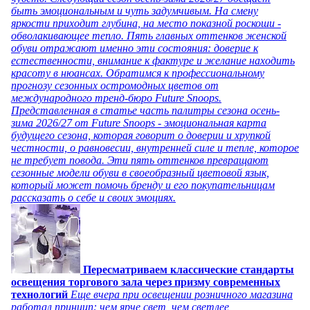
быть эмоциональным и чуть задумчивым. На смену
яркости приходит глубина, на место показной роскоши -
обволакивающее тепло. Пять главных оттенков женской
обуви отражают именно эти состояния: доверие к
естественности, внимание к фактуре и желание находить
красоту в нюансах. Обратимся к профессиональному
прогнозу сезонных остромодных цветов от
международного тренд-бюро Future Snoops.
Представленная в статье часть палитры сезона осень-
зима 2026/27 от Future Snoops - эмоциональная карта
будущего сезона, которая говорит о доверии и хрупкой
честности, о равновесии, внутренней силе и тепле, которое
не требует повода. Эти пять оттенков превращают
сезонные модели обуви в своеобразный цветовой язык,
который может помочь бренду и его покупательницам
рассказать о себе и своих эмоциях.
Пересматриваем классические стандарты
освещения торгового зала через призму современных
технологий
Еще вчера при освещении розничного магазина
работал принцип: чем ярче свет, чем светлее