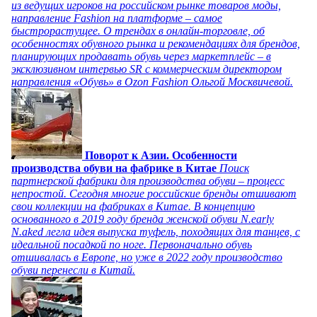
из ведущих игроков на российском рынке товаров моды,
направление Fashion на платформе – самое
быстрорастущее. О трендах в онлайн-торговле, об
особенностях обувного рынка и рекомендациях для брендов,
планирующих продавать обувь через маркетплейс – в
эксклюзивном интервью SR с коммерческим директором
направления «Обувь» в Ozon Fashion Ольгой Москвичевой.
Поворот к Азии. Особенности
производства обуви на фабрике в Китае
Поиск
партнерской фабрики для производства обуви – процесс
непростой. Сегодня многие российские бренды отшивают
свои коллекции на фабриках в Китае. В концепцию
основанного в 2019 году бренда женской обуви N.early
N.aked легла идея выпуска туфель, походящих для танцев, с
идеальной посадкой по ноге. Первоначально обувь
отшивалась в Европе, но уже в 2022 году производство
обуви перенесли в Китай.