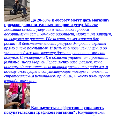
До 20-30% к обороту могут дать магазину
продажи дополнительных товаров и услуг
Многие
магазины сегодня уперлись в «потолок» продаж:
ассортимент есть, команда работает, маркетинг запущен,
но выручка не растет. Где искать возможности для
роста? В действительности ресурсы для роста скрыты
прямо в чеке покупателя. И речь не о повышении цен, а об
умение предложить клиенту больше ценности в момент
покупки. С экспертом SR в области управления и развития
fashion-бизнеса Марией Герасименко разбираемся, как с
помощью дополнительных товаров увеличить продажи, и
почему аксессуары и сопутствующие товары становятся
стратегическим источником прибыли, и какую роль играет
команда магазина.
Как научиться эффективно управлять
покупательским трафиком магазина?
Покупательский