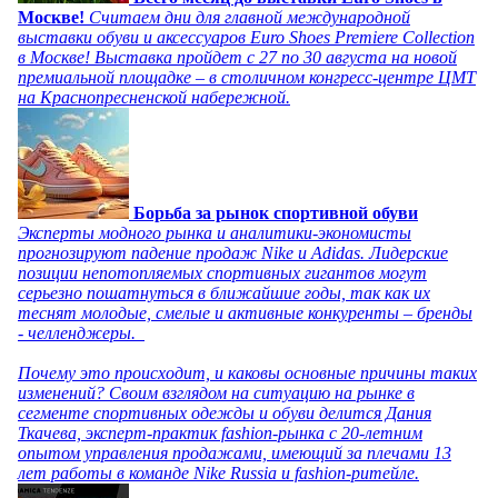
Москве!
Считаем дни для главной международной
выставки обуви и аксессуаров Euro Shoes Premiere Collection
в Москве! Выставка пройдет с 27 по 30 августа на новой
премиальной площадке – в столичном конгресс-центре ЦМТ
на Краснопресненской набережной.
Борьба за рынок спортивной обуви
Эксперты модного рынка и аналитики-экономисты
прогнозируют падение продаж Nike и Adidas. Лидерские
позиции непотопляемых спортивных гигантов могут
серьезно пошатнуться в ближайшие годы, так как их
теснят молодые, смелые и активные конкуренты – бренды
- челленджеры.
Почему это происходит, и каковы основные причины таких
изменений? Своим взглядом на ситуацию на рынке в
сегменте спортивных одежды и обуви делится Дания
Ткачева, эксперт-практик fashion-рынка с 20-летним
опытом управления продажами, имеющий за плечами 13
лет работы в команде Nike Russia и fashion-ритейле.