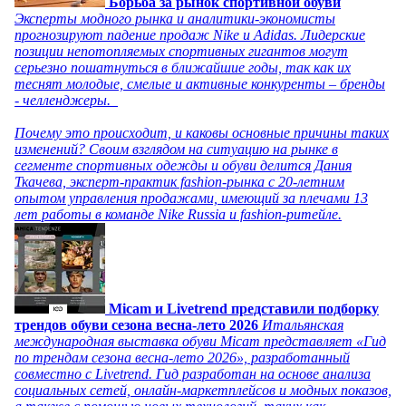
Борьба за рынок спортивной обуви
Эксперты модного рынка и аналитики-экономисты
прогнозируют падение продаж Nike и Adidas. Лидерские
позиции непотопляемых спортивных гигантов могут
серьезно пошатнуться в ближайшие годы, так как их
теснят молодые, смелые и активные конкуренты – бренды
- челленджеры.
Почему это происходит, и каковы основные причины таких
изменений? Своим взглядом на ситуацию на рынке в
сегменте спортивных одежды и обуви делится Дания
Ткачева, эксперт-практик fashion-рынка с 20-летним
опытом управления продажами, имеющий за плечами 13
лет работы в команде Nike Russia и fashion-ритейле.
Micam и Livetrend представили подборку
трендов обуви сезона весна-лето 2026
Итальянская
международная выставка обуви Micam представляет «Гид
по трендам сезона весна-лето 2026», разработанный
совместно с Livetrend. Гид разработан на основе анализа
социальных сетей, онлайн-маркетплейсов и модных показов,