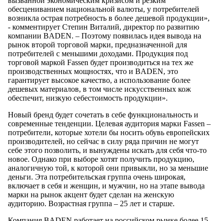
вызванной экономическим кризисом и резким
обесцениванием национальной валюты, у потребителей
возникла острая потребность в более дешевой продукции»,
- комментирует Степин Виталий, директор по развитию
компании BADEN. – Поэтому появилась идея вывода на
рынок второй торговой марки, предназначенной для
потребителей с меньшими доходами. Продукция под
торговой маркой Fassen будет производиться на тех же
производственных мощностях, что и BADEN, это
гарантирует высокое качество, а использование более
дешевых материалов, в том числе искусственных кож
обеспечит, низкую себестоимость продукции».
Новый бренд будет сочетать в себе функциональность и
современные тенденции. Целевая аудитория марки Fassen –
потребители, которые хотели бы носить обувь европейских
производителей, но сейчас в силу ряда причин не могут
себе этого позволить, и вынуждены искать для себя что-то
новое. Однако при выборе хотят получить продукцию,
аналогичную той, к которой они привыкли, но за меньшие
деньги. Эта потребительская группа очень широкая,
включает в себя и женщин, и мужчин, но на этапе вывода
марки на рынок акцент будет сделан на женскую
аудиторию. Возрастная группа – 25 лет и старше.
Компания BADEN работает на российском рынке более 15