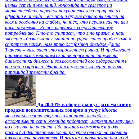
целых сетей и компаний, консолидация селлеров на
маркетплейсах, переток покупательского трафика из
офлайна в онлайн – все эти и другие факторы влияли на
всех и особенно на слабых, на тех, кто переживал те или
иные проблемы. Рынок перешел к сберегательному
потреблению. Кто-то считает, что это кризис, а наш
эксперт - бизнес-консультант по управлению продажами и
стратегическому развитию для fashion-брендов Дания
Ткачева – называет это взрослением рынка. И предлагает
проблемным компаниям свой авторский инструмент
диагностики бизнеса и возможностей его оздоровления и
выхода из кризиса. Этот инструмент эксперт назвала
пирамидой зрелости бренда.
До 20-30% к обороту могут дать магазину
продажи дополнительных товаров и услуг
Многие
магазины сегодня уперлись в «потолок» продаж:
ассортимент есть, команда работает, маркетинг запущен,
но выручка не растет. Где искать возможности для
роста? В действительности ресурсы для роста скрыты
прямо в чеке покупателя. И речь не о повышении цен, а об