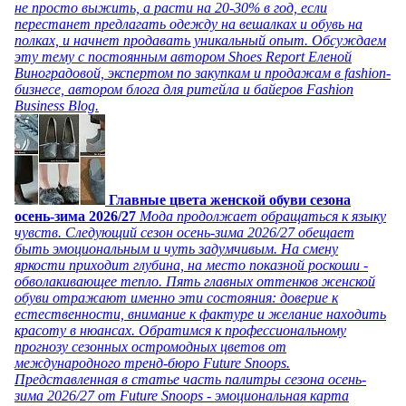
не просто выжить, а расти на 20-30% в год, если
перестанет предлагать одежду на вешалках и обувь на
полках, и начнет продавать уникальный опыт. Обсуждаем
эту тему с постоянным автором Shoes Report Еленой
Виноградовой, экспертом по закупкам и продажам в fashion-
бизнесе, автором блога для ритейла и байеров Fashion
Business Blog.
Главные цвета женской обуви сезона
осень-зима 2026/27
Мода продолжает обращаться к языку
чувств. Следующий сезон осень-зима 2026/27 обещает
быть эмоциональным и чуть задумчивым. На смену
яркости приходит глубина, на место показной роскоши -
обволакивающее тепло. Пять главных оттенков женской
обуви отражают именно эти состояния: доверие к
естественности, внимание к фактуре и желание находить
красоту в нюансах. Обратимся к профессиональному
прогнозу сезонных остромодных цветов от
международного тренд-бюро Future Snoops.
Представленная в статье часть палитры сезона осень-
зима 2026/27 от Future Snoops - эмоциональная карта