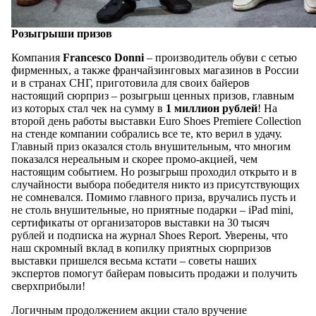
Розыгрыши призов
Компания
Francesco Donni
– производитель обуви с сетью
фирменных, а также франчайзинговых магазинов в России
и в странах СНГ, приготовила для своих байеров
настоящий сюрприз – розыгрыш ценных призов, главным
из которых стал чек на сумму в
1 миллион рублей
! На
второй день работы выставки Euro Shoes Рremiere Collection
на стенде компании собрались все те, кто верил в удачу.
Главный приз оказался столь внушительным, что многим
показался нереальным и скорее промо-акцией, чем
настоящим событием. Но розыгрыш проходил открыто и в
случайности выбора победителя никто из присутствующих
не сомневался. Помимо главного приза, вручались пусть и
не столь внушительные, но приятные подарки – iPad mini,
сертификаты от организаторов выставки на 30 тысяч
рублей и подписка на журнал Shoes Report. Уверены, что
наш скромный вклад в копилку приятных сюрпризов
выставки пришелся весьма кстати – советы наших
экспертов помогут байерам повысить продажи и получить
сверхприбыли!
Логичным продолжением акции стало вручение