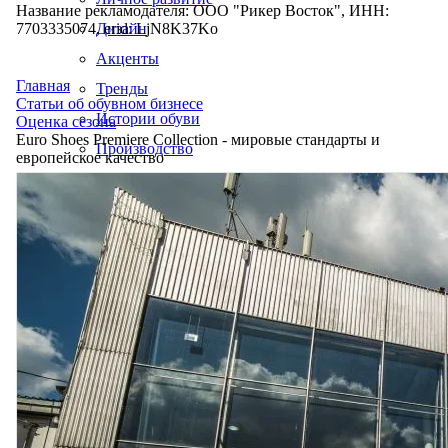
Название рекламодателя: ООО "Рикер Восток", ИНН:
7703335074, erid: LjN8K37Ko
Дизайн
Акценты
Главная
Тренды
Статьи об обувном бизнесе
Истории обуви
Оценка сезона
Euro Shoes Рremiere Collection - мировые стандарты и
Производство
европейское качество