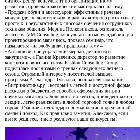
бизнес-тренер, консультант по организационному
развитию, провела практический мастер-класс на тему
«Продажа обуви и аксессуаров: эффективные речевые
модули (деловая риторика)», в рамках которого рассказала о
простых и результативных способах обучения сотрудников
техникам общения. Марина Полковникова, основатель
агентства VM-Consulting, консультант по мерчандайзингу и
проектированию магазинов, провела семинар, что
называется «на злобу дня», предложив тему –
«Антикризисное управление мерчандайзингом и
закупками», а Галина Кравченко, директор по развитию
консалтингового агентства Fashion Consulting Group,
поделилась прогнозами о трендах следующего летнего
сезона. Огромный интерес у посетителей вызвала
программа Александра Тулякова, основателя компании
«Витринистика.ру», который в легкой и доступной форме
рассказал о бюджетных способах оформления витрин
обувных магазинов. Большинство кейсов, приведенных на
лекции, легко реализовать в любой торговой точке в любом
городе. Главное – нестандартное мышление и креативный
смелый подход. Как правильно заметил, Александр, если
вы не решитесь, идею реализуют ваши конкуренты!