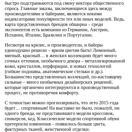
быстро подстраиваются под смену вектора общественного
спроса. Главные заказы, заключающиеся здесь между
производителями и байерами, являются некими
индексаторами популярности тех или иных моделей. Ведь,
карта представленных брендов обширна – среди
экспонентов есть компании из Германии, Австрии,
Испании, Италии, Бразилии и Португалии.
Несмотря на кризис, и производители, и байеры
единодушно решили – ярким цветам быть! Лимонный,
мятный, красный… в женских коллекциях будет много
сочных оттенков, необычного декора – металлизированной
кожи, кристаллов, перфорации, и новых технологий
(гибкие подошвы, анатомические стельки и др.).
Большинство представленных коллекций, по-настоящему
сильные – много необычных дизайнерских решений,
которые органично интегрируются в производственный
процесс, не противоречив комфорту.
С точностью можно прогнозировать, что лето 2015 года
будет… спортивным! На выставке не было, пожалуй, ни
одного бренда, не представившего модели кроссовок,
сникерсов, кед. Классические модели спортивной обуви
претерпели изменения – появилось больше цвета,
фактурных тканей, женственной отделки.