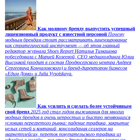
Как модному бренду выпустить успешный
лицензионный продукт с известной персоной
Почему
модным брендам стоит рассматривать лицензирование
как стратегический инструмент — об этом главный
редактор журнала Shoes Report Наталья Тимашова
побеседовала с Марией Козеевой, СЕО медиахолдинга Юлии
Высоцкой (входит в состав Продюсерского центра Андрея
Сергеевича Кончаловского) и бренд-директором бизнесов
«Едим Дома» и Julia Vysotskaya.
Как усилить и сделать более устойчивым
свой бренд
2025 год стал годом выживания для многих
модных брендов в очень непростых и быстро меняющихся
условиях перегретого рынка: падение трафика, закрытие
целых сетей и компаний, консолидация селлеров на
маркетплейсах, переток покупательского трафика из
офлайна в онлайн – все эти и другие факторы влияли на