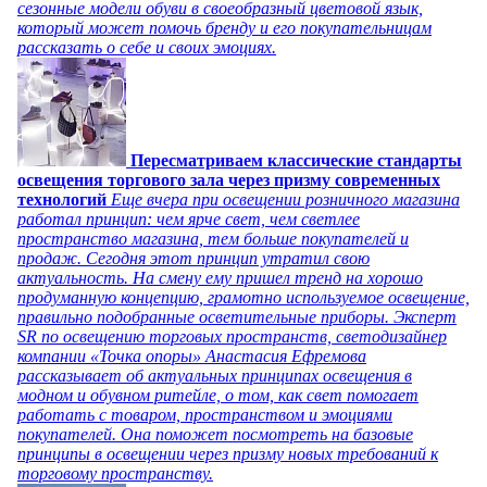
сезонные модели обуви в своеобразный цветовой язык,
который может помочь бренду и его покупательницам
рассказать о себе и своих эмоциях.
Пересматриваем классические стандарты
освещения торгового зала через призму современных
технологий
Еще вчера при освещении розничного магазина
работал принцип: чем ярче свет, чем светлее
пространство магазина, тем больше покупателей и
продаж. Сегодня этот принцип утратил свою
актуальность. На смену ему пришел тренд на хорошо
продуманную концепцию, грамотно используемое освещение,
правильно подобранные осветительные приборы. Эксперт
SR по освещению торговых пространств, светодизайнер
компании «Точка опоры» Анастасия Ефремова
рассказывает об актуальных принципах освещения в
модном и обувном ритейле, о том, как свет помогает
работать с товаром, пространством и эмоциями
покупателей. Она поможет посмотреть на базовые
принципы в освещении через призму новых требований к
торговому пространству.