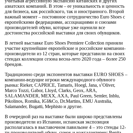
учитывая агрессивную экспансию китайских и других
азиатских компаний. В этом – ее уникальность и ценность
для бизнеса, как российского, так и иностранного. Второй
важный момент – постоянное сотрудничество Euro Shoes с
европейскими федерациями, ассоциациями и союзами
производителей обуви, которые уже оценили все
достоинства российской выставки для своих обувщиков.
В летней выставке Euro Shoes Premiere Collection приняли
участие крупнейшие европейские и российские компании-
производители из 12 стран, которые представили на своих
стендах коллекции сезона весна-лето 2020 года – более 250
брендов.
Традиционно среди экспонентов выставки EURO SHOES –
компании-ведущие игроки международного обувного
рынка: Rieker, CAPRICE, Tamaris, Hoеgl, Jana, s’Oliver,
Marco Tozzi, Gabor, Lloyd, Clarks, Geox, ARA,
SALAMANDER, MEXX, AXA, Paul Green, Semler, Inblu,
Pikolinos, Romika, IGI&Co, Dr.Martins, EMU Australia,
Salamander, Bugatti, Mephisto и другие.
В очередной раз на выставке были широко представлены
производители из Испании, испанская экспозиция
располагалась в выставочном павильоне 4 – это стенды 12-
ти производителей обуви, сумок и кожгалантереи: Benita,