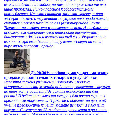
всех и особенно на слабых, на тех, кто переживал те или
иные проблемы. Рынок перешел к сберегательному
потреблению. Кто-то считает, что это кризис, а наш
эксперт - бизнес-консультант по управлению продажами и
стратегическому развитию для fashion-брендов Дания
Ткачева – называет это взрослением рынка. И предлагает
проблемным компаниям свой авторский инструмент
диагностики бизнеса и возможностей его оздоровления и
выхода из кризиса. Этот инструмент эксперт назвала
пирамидой зрелости бренда.
До 20-30% к обороту могут дать магазину
продажи дополнительных товаров и услуг
Многие
магазины сегодня уперлись в «потолок» продаж:
ассортимент есть, команда работает, маркетинг запущен,
но выручка не растет. Где искать возможности для
роста? В действительности ресурсы для роста скрыты
прямо в чеке покупателя. И речь не о повышении цен, а об
умение предложить клиенту больше ценности в момент
покупки. С экспертом SR в области управления и развития
fashion-бизнеса Марией Герасименко разбираемся, как с