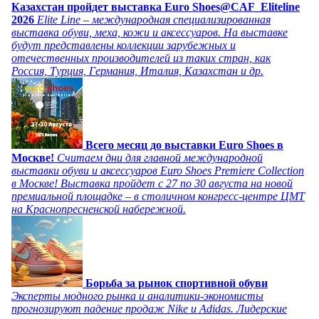
Казахстан пройдет выставка Euro Shoes@CAF_Eliteline
2026
Elite Line – международная специализированная
выставка обуви, меха, кожи и аксессуаров. На выставке
будут представлены коллекции зарубежных и
отечественных производителей из таких стран, как
Россия, Турция, Германия, Италия, Казахстан и др.
Всего месяц до выставки Euro Shoes в
Москве!
Считаем дни для главной международной
выставки обуви и аксессуаров Euro Shoes Premiere Collection
в Москве! Выставка пройдет с 27 по 30 августа на новой
премиальной площадке – в столичном конгресс-центре ЦМТ
на Краснопресненской набережной.
Борьба за рынок спортивной обуви
Эксперты модного рынка и аналитики-экономисты
прогнозируют падение продаж Nike и Adidas. Лидерские