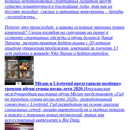
позиции непотопляемых спортивных гигантов могут
серьезно пошатнуться в ближайшие годы, так как их
теснят молодые, смелые и активные конкуренты – бренды
- челленджеры.
Почему это происходит, и каковы основные причины таких
изменений? Своим взглядом на ситуацию на рынке в
сегменте спортивных одежды и обуви делится Дания
Ткачева, эксперт-практик fashion-рынка с 20-летним
опытом управления продажами, имеющий за плечами 13
лет работы в команде Nike Russia и fashion-ритейле.
Micam и Livetrend представили подборку
трендов обуви сезона весна-лето 2026
Итальянская
международная выставка обуви Micam представляет «Гид
по трендам сезона весна-лето 2026», разработанный
совместно с Livetrend. Гид разработан на основе анализа
социальных сетей, онлайн-маркетплейсов и модных показов,
а также с помощью новых технологий, таких как
искусственный интеллект и Big Data.