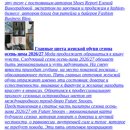
эту тему с постоянным автором Shoes Report Еленой
Виноградовой, экспертом по закупкам и продажам в fashion-
бизнесе, автором блога для ритейла и байеров Fashion
Business Blog.
Главные цвета женской обуви сезона
осень-зима 2026/27
Мода продолжает обращаться к языку
чувств. Следующий сезон осень-зима 2026/27 обещает
быть эмоциональным и чуть задумчивым. На смену
яркости приходит глубина, на место показной роскоши -
обволакивающее тепло. Пять главных оттенков женской
обуви отражают именно эти состояния: доверие к
естественности, внимание к фактуре и желание находить
красоту в нюансах. Обратимся к профессиональному
прогнозу сезонных остромодных цветов от
международного тренд-бюро Future Snoops.
Представленная в статье часть палитры сезона осень-
зима 2026/27 от Future Snoops - эмоциональная карта
будущего сезона, которая говорит о доверии и хрупкой
честности, о равновесии, внутренней силе и тепле, которое
не требует повода. Эти пять оттенков превращают