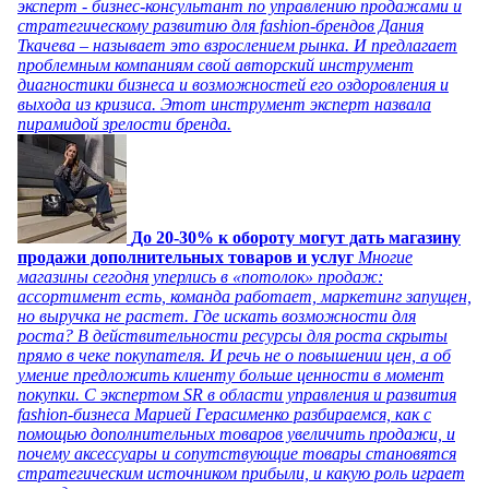
эксперт - бизнес-консультант по управлению продажами и
стратегическому развитию для fashion-брендов Дания
Ткачева – называет это взрослением рынка. И предлагает
проблемным компаниям свой авторский инструмент
диагностики бизнеса и возможностей его оздоровления и
выхода из кризиса. Этот инструмент эксперт назвала
пирамидой зрелости бренда.
До 20-30% к обороту могут дать магазину
продажи дополнительных товаров и услуг
Многие
магазины сегодня уперлись в «потолок» продаж:
ассортимент есть, команда работает, маркетинг запущен,
но выручка не растет. Где искать возможности для
роста? В действительности ресурсы для роста скрыты
прямо в чеке покупателя. И речь не о повышении цен, а об
умение предложить клиенту больше ценности в момент
покупки. С экспертом SR в области управления и развития
fashion-бизнеса Марией Герасименко разбираемся, как с
помощью дополнительных товаров увеличить продажи, и
почему аксессуары и сопутствующие товары становятся
стратегическим источником прибыли, и какую роль играет