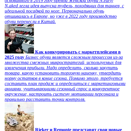
основанного в 2019 году бренда женской обуви N.early
N.aked легла идея выпуска туфель, походящих для танцев, с
идеальной посадкой по ноге. Первоначально обувь
отшивалась в Европе, но уже в 2022 году производство
обуви перенесли в Китай.
Как конкурировать с маркетплейсами в
2025 году
Бизнес обуви является сложным процессом из-за
множества смежных микростратегий, используемых для
извлечения прибыли. Надо определить, сколько закупить
товара, какую установить торговую наценку, утвердить
норму остатков в конце сезона. Помимо этого, требуется
составить план продаж и определиться с маркетинговыми
акциями, учитывающими сезонный спрос и конкурентное
окружение, настроить систему мотивации персонала и
правильно расставить точки контроля.
Rieker и Remonte представят свои новые