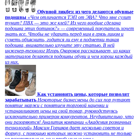
Обувной ликбез: из чего делаются обувные
подошвы
«Чем отличается ТЭП от ЭВА? Что мне сулит
тунит? ПВХ — это же клей? Из чего вообще сделана
подошва этих ботинок?» — современный покупатель хочет
знать все. Чтобы не ударить перед ним в грязь лицом и
суметь объяснить, годится ли ему в подметки такая
подошва, внимательно изучите эту статью. В ней
инженер-технолог Игорь Окороков рассказывает, из каких
материалов делаются подошвы обуви и чем хорош каждый
из них.
Как установить цены, которые позволят
зарабатывать
Некоторые бизнесмены до сих пор путают
понятие маржи с понятием торговой наценки и
устанавливают цены на свой товар, руководствуясь
исключительно примером конкурентов. Неудивительно, что
они разоряются! Аналитик компании «Академия розничных
технологий» Максим Горшков дает несколько советов и
формул, с помощью которых можно установить не только
не разорительные, но и прибыльные цены.