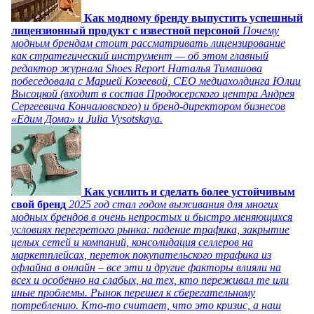
Как модному бренду выпустить успешный
лицензионный продукт с известной персоной
Почему
модным брендам стоит рассматривать лицензирование
как стратегический инструмент — об этом главный
редактор журнала Shoes Report Наталья Тимашова
побеседовала с Марией Козеевой, СЕО медиахолдинга Юлии
Высоцкой (входит в состав Продюсерского центра Андрея
Сергеевича Кончаловского) и бренд-директором бизнесов
«Едим Дома» и Julia Vysotskaya.
Как усилить и сделать более устойчивым
свой бренд
2025 год стал годом выживания для многих
модных брендов в очень непростых и быстро меняющихся
условиях перегретого рынка: падение трафика, закрытие
целых сетей и компаний, консолидация селлеров на
маркетплейсах, переток покупательского трафика из
офлайна в онлайн – все эти и другие факторы влияли на
всех и особенно на слабых, на тех, кто переживал те или
иные проблемы. Рынок перешел к сберегательному
потреблению. Кто-то считает, что это кризис, а наш