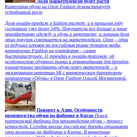
Доля маркетплейсов будет расти
Категория обуви на Ozon Fashion демонстрирует
устойчивый рост
Доля онлайн-продаж в fashion растет, и в прошлом году
составила уже более 54%. Покупатели все больше и чаще
приобретают одежду и обувь в интернете, и львиная доля
этих покупок совершается на маркетплейсах. Ozon – один
из ведущих игроков на российском рынке товаров моды,
направление Fashion на платформе – самое
быстрорастущее. О трендах в онлайн-торговле, об
особенностях обувного рынка и рекомендациях для брендов,
планирующих продавать обувь через маркетплейс – в
эксклюзивном интервью SR с коммерческим директором
направления «Обувь» в Ozon Fashion Ольгой Москвичевой.
Поворот к Азии. Особенности
производства обуви на фабрике в Китае
Поиск
партнерской фабрики для производства обуви – процесс
непростой. Сегодня многие российские бренды отшивают
свои коллекции на фабриках в Китае. В концепцию