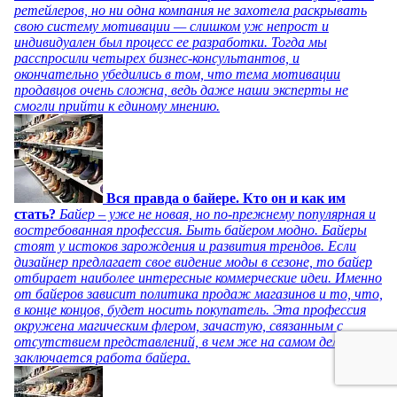
ретейлеров, но ни одна компания не захотела раскрывать
свою систему мотивации — слишком уж непрост и
индивидуален был процесс ее разработки. Тогда мы
расспросили четырех бизнес-консультантов, и
окончательно убедились в том, что тема мотивации
продавцов очень сложна, ведь даже наши эксперты не
смогли прийти к единому мнению.
Вся правда о байере. Кто он и как им
стать?
Байер – уже не новая, но по-прежнему популярная и
востребованная профессия. Быть байером модно. Байеры
стоят у истоков зарождения и развития трендов. Если
дизайнер предлагает свое видение моды в сезоне, то байер
отбирает наиболее интересные коммерческие идеи. Именно
от байеров зависит политика продаж магазинов и то, что,
в конце концов, будет носить покупатель. Эта профессия
окружена магическим флером, зачастую, связанным с
отсутствием представлений, в чем же на самом деле
заключается работа байера.