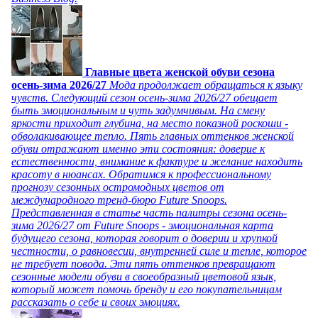
Главные цвета женской обуви сезона
осень-зима 2026/27
Мода продолжает обращаться к языку
чувств. Следующий сезон осень-зима 2026/27 обещает
быть эмоциональным и чуть задумчивым. На смену
яркости приходит глубина, на место показной роскоши -
обволакивающее тепло. Пять главных оттенков женской
обуви отражают именно эти состояния: доверие к
естественности, внимание к фактуре и желание находить
красоту в нюансах. Обратимся к профессиональному
прогнозу сезонных остромодных цветов от
международного тренд-бюро Future Snoops.
Представленная в статье часть палитры сезона осень-
зима 2026/27 от Future Snoops - эмоциональная карта
будущего сезона, которая говорит о доверии и хрупкой
честности, о равновесии, внутренней силе и тепле, которое
не требует повода. Эти пять оттенков превращают
сезонные модели обуви в своеобразный цветовой язык,
который может помочь бренду и его покупательницам
рассказать о себе и своих эмоциях.