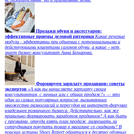
Продажи обуви и аксессуаров:
эффективные приемы деловой риторики
Какие речевые
модули - эффективны при общении с потенциальными и
действующими клиентами салонов обуви, а какие – нет,
знает бизнес-консультант Анна Бочарова.
Формируем зарплату продавцов: советы
экспертов
«А как вы начисляете зарплату своим
консультантам, с личных или с общих продаж?» — это
один из самых популярных вопросов, вызывающих
множество разногласий и пересудов на интернет-форумах
владельцев розничного бизнеса. Действительно, как же
правильно формировать заработок продавцов? А как быть
с премиями, откуда взять план продаж, разрешать ли
сотрудникам покупать товар в магазине со скидками? В
поисках истины Shoes Report обратился к десятку обувных