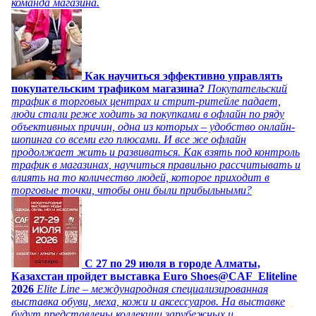
команда магазина.
Как научиться эффективно управлять
покупательским трафиком магазина?
Покупательский
трафик в торговых центрах и стрит-ритейле падает,
люди стали реже ходить за покупками в офлайн по ряду
объективных причин, одна из которых – удобство онлайн-
шопинга со всеми его плюсами. И все же офлайн
продолжает жить и развиваться. Как взять под контроль
трафик в магазинах, научиться правильно рассчитывать и
влиять на то количество людей, которое приходит в
торговые точки, чтобы они были прибыльными?
C 27 по 29 июля в городе Алматы,
Казахстан пройдет выставка Euro Shoes@CAF_Eliteline
2026
Elite Line – международная специализированная
выставка обуви, меха, кожи и аксессуаров. На выставке
будут представлены коллекции зарубежных и