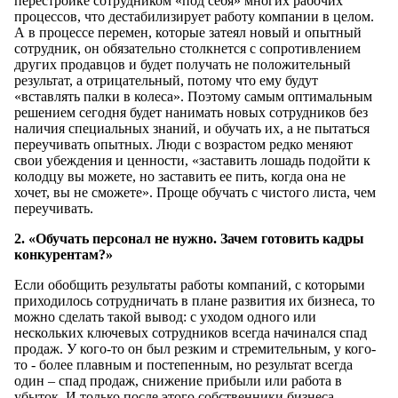
перестройке сотрудником «под себя» многих рабочих
процессов, что дестабилизирует работу компании в целом.
А в процессе перемен, которые затеял новый и опытный
сотрудник, он обязательно столкнется с сопротивлением
других продавцов и будет получать не положительный
результат, а отрицательный, потому что ему будут
«вставлять палки в колеса». Поэтому самым оптимальным
решением сегодня будет нанимать новых сотрудников без
наличия специальных знаний, и обучать их, а не пытаться
переучивать опытных. Люди с возрастом редко меняют
свои убеждения и ценности, «заставить лошадь подойти к
колодцу вы можете, но заставить ее пить, когда она не
хочет, вы не сможете». Проще обучать с чистого листа, чем
переучивать.
2. «Обучать персонал не нужно. Зачем готовить кадры
конкурентам?»
Если обобщить результаты работы компаний, с которыми
приходилось сотрудничать в плане развития их бизнеса, то
можно сделать такой вывод: с уходом одного или
нескольких ключевых сотрудников всегда начинался спад
продаж. У кого-то он был резким и стремительным, у кого-
то - более плавным и постепенным, но результат всегда
один – спад продаж, снижение прибыли или работа в
убыток. И только после этого собственники бизнеса