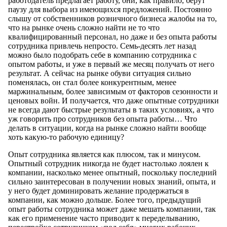
работодатель предлагает работу, они, как правило, берут
паузу для выбора из имеющихся предложений. Постоянно
слышу от собственников розничного бизнеса жалобы на то,
что на рынке очень сложно найти не то что
квалифицированный персонал, но даже и без опыта работы
сотрудника привлечь непросто. Семь-десять лет назад
можно было подобрать себе в компанию сотрудника с
опытом работы, и уже в первый же месяц получать от него
результат. А сейчас на рынке обуви ситуация сильно
поменялась, он стал более конкурентным, менее
маржинальным, более зависимым от факторов сезонности и
ценовых войн. И получается, что даже опытные сотрудники
не всегда дают быстрые результаты в таких условиях, а что
уж говорить про сотрудников без опыта работы… Что
делать в ситуации, когда на рынке сложно найти вообще
хоть какую-то рабочую единицу?
Опыт сотрудника является как плюсом, так и минусом.
Опытный сотрудник никогда не будет настолько лоялен к
компании, насколько менее опытный, поскольку последний
сильно заинтересован в получении новых знаний, опыта, и
у него будет доминировать желание продержаться в
компании, как можно дольше. Более того, предыдущий
опыт работы сотрудника может даже мешать компании, так
как его применение часто приводит к переделыванию,