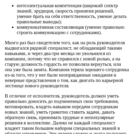
интеллектуальная компетенция (широкий спектр
знаний, эрудиция, скорость принятия решений,
умение брать на себя ответственность, умение делать
правильные выводы);
коммуникативная составляющая (умение правильно
строить коммуникацию с сотрудниками).
Много раз был свидетелем того, как на роль руководителя
выдвигался рядовой специалист, не обладающий такими
навыками, и через два-три месяца он увольнялся из
компании, потому что не справился с новой ролью, а на
старую должность гордость не позволяла вернуться, или
она уже была занята. Компания теряла хорошего сотрудника
из-за того, что у нее были неоправданные ожидания и
неверные представления о том, как двигать по карьерной
лестнице нового руководителя.
В отличие от исполнителя, руководитель должен уметь
правильно доносить до подчиненных свои требования,
мотивировать, владеть навыком передачи сотрудникам
новых знаний, уметь грамотно ставить задачи, давать
обратную связь, принимать трудные и непопулярные
решения в коллективе. Далеко не каждый специалист
владеет таким большим набором специальных знаний в
области управления. Эти знания сложно и долго получают