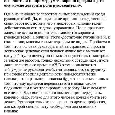
исполнителя (например, умеет хорошо продавать), то
ему можно доверить роль руководителя».
Одно из наиболее распространенных заблуждений среди
руководителей. Да, иногда такие причинно-следственные
связи работают, потому что у некоторых исполнителей
действительно есть задатки управленца. Но на практике
далеко не всегда исполнитель становится хорошим
руководителем. Причины этого -достаточно глубинные и, к
сожалению, многим топ-менеджерам не видны. Проблема в
том, что в головах руководителей выстраивается простая
логическая цепочка: если человек лучше всех выполняет
одну работу, то почему он не может осуществлять контроль
за такой же работой, только нескольких сотрудников, пусть
даже не сразу, а со временем?! В этом и заключается
заблуждение руководителей, считающих, что сотруднику
при смене профиля деятельности понадобятся те же
навыки, что и раньше, а новизна будет заключаться лишь в
том, что ему придется передавать эти навыки своим
подчиненным и контролировать их работу. На самом деле
все не так. Да, свои навыки и компетенции передавать,
конечно, надо, только для этого человек должен уметь это
делать. Руководитель - это совершенно другая профессия,
для которой специалисту необходимы два основных
навыка: