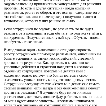
задумывались над привлечением консультанта для решения
проблем. Но есть и другая ситуация - когда компания
развивается, растет ее оборот, и это всегда - следствие того,
что собственник или топ-менеджеры получили знания и
технологии, которых у них раньше не было.
Если сотрудников не обучать, не развивать, то не будет
результатов в компании, а если обучать, то они могут уйти к
конкурентам. Получается замкнутый круг. Обучать - плохо,
не обучать - тоже плохо.
Выход только один - максимально стандартизировать
работу сотрудников с помощью регламентов, описанных на
бумаге успешных управленческих действий, стратегий
достижения результата. Как правило, в компании все
успешные действия и стратегии находятся в «головах»
отдельных сотрудников, которые не делятся ими с
коллегами только потому, что боятся потерять свою
значимость, уникальность, конкурентное преимущество.
Сотрудники рассуждают так: «Зачем мне делиться с кем-то
своими знаниями, если завтра и без меня компания сможет
достигать результата? Я лучше не буду ничего никому
рассказывать, делиться, дольше буду работать в компании, и
от меня будет многое зависеть». Проблемы начинаются,
когда такой уникальный сотрудник уходит, а вместе с его