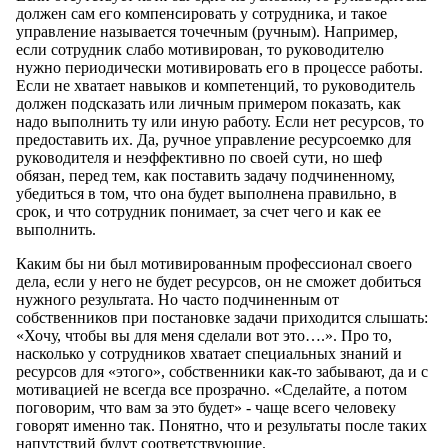
должен сам его компенсировать у сотрудника, и такое
управление называется точечным (ручным). Например,
если сотрудник слабо мотивирован, то руководителю
нужно периодически мотивировать его в процессе работы.
Если не хватает навыков и компетенций, то руководитель
должен подсказать или личным примером показать, как
надо выполнить ту или иную работу. Если нет ресурсов, то
предоставить их. Да, ручное управление ресурсоемко для
руководителя и неэффективно по своей сути, но шеф
обязан, перед тем, как поставить задачу подчиненному,
убедиться в том, что она будет выполнена правильно, в
срок, и что сотрудник понимает, за счет чего и как ее
выполнить.
Каким бы ни был мотивированным профессионал своего
дела, если у него не будет ресурсов, он не сможет добиться
нужного результата. Но часто подчиненным от
собственников при постановке задачи приходится слышать:
«Хочу, чтобы вы для меня сделали вот это….». Про то,
насколько у сотрудников хватает специальных знаний и
ресурсов для «этого», собственники как-то забывают, да и с
мотивацией не всегда все прозрачно. «Сделайте, а потом
поговорим, что вам за это будет» - чаще всего человеку
говорят именно так. Понятно, что и результаты после таких
напутствий будут соответствующие.