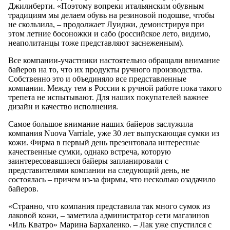
Джилиберти. «Поэтому вопреки итальянским обувным
традициям мы делаем обувь на резиновой подошве, чтобы
не скользила, – продолжает Луиджи, демонстрируя при
этом летние босоножки и сабо (российское лето, видимо,
неаполитанцы тоже представляют заснеженным).
Все компании-участники настоятельно обращали внимание
байеров на то, что их продукты ручного производства.
Собственно это и объединяло все представленные
компании. Между тем в России к ручной работе пока такого
трепета не испытывают. Для наших покупателей важнее
дизайн и качество исполнения.
Самое большое внимание наших байеров заслужила
компания Nuova Varriale, уже 30 лет выпускающая сумки из
кожи. Фирма в первый день презентовала интересные
качественные сумки, однако встреча, которую
заинтересовавшиеся байеры запланировали с
представителями компании на следующий день, не
состоялась – причем из-за фирмы, что несколько озадачило
байеров.
«Странно, что компания представила так много сумок из
лаковой кожи, – заметила администратор сети магазинов
«Иль Кватро» Марина Бархаленко. – Лак уже спустился с