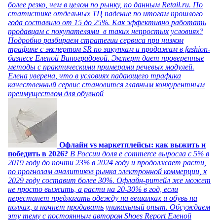
более резко, чем в целом по рынку, по данным Retail.ru. По
статистике отдельных ТЦ падение по итогам прошлого
года составило от 15 до 25%. Как эффективно работать
продавцам с покупателями в таких непростых условиях?
Подробно разбираем стратегии сервиса при низком
трафике с экспертом SR по закупкам и продажам в fashion-
бизнесе Еленой Виноградовой. Эксперт дает проверенные
методы с практическими примерами речевых модулей.
Елена уверена, что в условиях падающего трафика
качественный сервис становится главным конкурентным
преимуществом для обувной
Офлайн vs маркетплейсы: как выжить и
победить в 2026?
В России доля e commerce выросла с 5% в
2019 году до почти 23% в 2024 году и продолжает расти,
по прогнозам аналитиков рынка электронной коммерции, к
2029 году составит более 30%. Офлайн-ритейл же может
не просто выжить, а расти на 20-30% в год, если
перестанет предлагать одежду на вешалках и обувь на
полках, и начнет продавать уникальный опыт. Обсуждаем
эту тему с постоянным автором Shoes Report Еленой