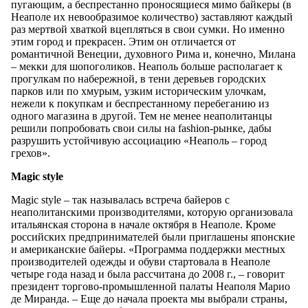
пугающим, а беспрестанно проносящиеся мимо байкеры (в
Неаполе их невообразимое количество) заставляют каждый
раз мертвой хваткой вцепляться в свои сумки. Но именно
этим город и прекрасен. Этим он отличается от
романтичной Венеции, духовного Рима и, конечно, Милана
– мекки для шопоголиков. Неаполь больше располагает к
прогулкам по набережной, в тени деревьев городских
парков или по хмурым, узким историческим улочкам,
нежели к покупкам и беспрестанному перебеганию из
одного магазина в другой. Тем не менее неаполитанцы
решили попробовать свои силы на fashion-рынке, дабы
разрушить устойчивую ассоциацию «Неаполь – город
грехов».
Magic style
Magic style – так называлась встреча байеров с
неаполитанскими производителями, которую организовала
итальянская сторона в начале октября в Неаполе. Кроме
российских предпринимателей были приглашены японские
и американские байеры. «Программа поддержки местных
производителей одежды и обуви стартовала в Неаполе
четыре года назад и была рассчитана до 2008 г., – говорит
президент торгово-промышленной палаты Неаполя Марио
де Миранда. – Еще до начала проекта мы выбрали страны,