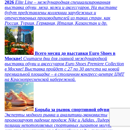
2026
Elite Line – международная специализированная
выставка обуви, меха, кожи и аксессуаров. На выставке
будут представлены коллекции зарубежных и
отечественных производителей из таких стран, как
Россия, Турция, Германия, Италия, Казахстан и др.
Всего месяц до выставки Euro Shoes в
Москве!
Считаем дни для главной международной
выставки обуви и аксессуаров Euro Shoes Premiere Collection
в Москве! Выставка пройдет с 27 по 30 августа на новой
премиальной площадке – в столичном конгресс-центре ЦМТ
на Краснопресненской набережной.
Борьба за рынок спортивной обуви
Эксперты модного рынка и аналитики-экономисты
прогнозируют падение продаж Nike и Adidas. Лидерские
позиции непотопляемых спортивных гигантов могут