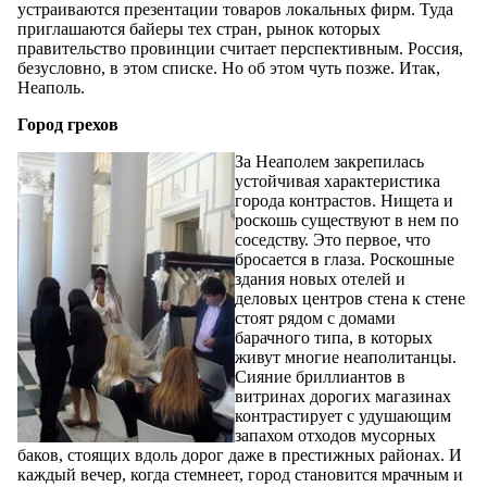
устраиваются презентации товаров локальных фирм. Туда
приглашаются байеры тех стран, рынок которых
правительство провинции считает перспективным. Россия,
безусловно, в этом списке. Но об этом чуть позже. Итак,
Неаполь.
Город грехов
За Неаполем закрепилась
устойчивая характеристика
города контрастов. Нищета и
роскошь существуют в нем по
соседству. Это первое, что
бросается в глаза. Роскошные
здания новых отелей и
деловых центров стена к стене
стоят рядом с домами
барачного типа, в которых
живут многие неаполитанцы.
Сияние бриллиантов в
витринах дорогих магазинах
контрастирует с удушающим
запахом отходов мусорных
баков, стоящих вдоль дорог даже в престижных районах. И
каждый вечер, когда стемнеет, город становится мрачным и