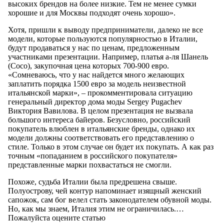
высоких брендов на более низкие. Тем не менее сумки
хорошие и для Москвы подходят очень хорошо».
Хотя, пришли к выводу предприниматели, далеко не все
модели, которые пользуются популярностью в Италии,
будут продаваться у нас по ценам, предложенным
участниками презентации. Например, платья а-ля Шанель
(Coco), закупочная цена которых 700-900 евро.
«Сомневаюсь, что у нас найдется много желающих
заплатить порядка 1500 евро за модель неизвестной
итальянской марки», – прокомментировала ситуацию
генеральный директор дома моды Sergey Pugachev
Виктория Вавилова. В целом презентация не вызвала
большого интереса байеров. Безусловно, российский
покупатель влюблен в итальянские бренды, однако их
модели должны соответствовать его представлению о
стиле. Только в этом случае он будет их покупать. А как раз
точным «попаданием в российского покупателя»
представленные марки похвастаться не смогли.
Похоже, судьба Италии была предрешена свыше.
Полуострову, чей контур напоминает изящный женский
сапожок, сам бог велел стать законодателем обувной моды.
Но, как мы знаем, Италия этим не ограничилась.…
Пожалуйста оцените статью