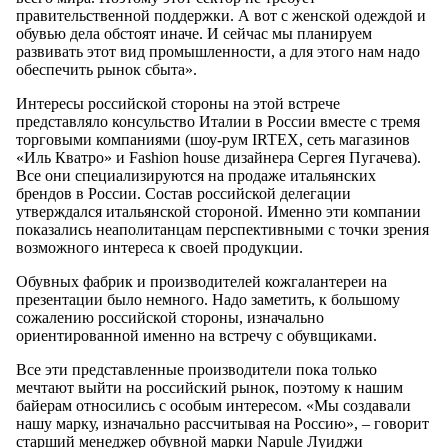
правительственной поддержки. А вот с женской одеждой и
обувью дела обстоят иначе. И сейчас мы планируем
развивать этот вид промышленности, а для этого нам надо
обеспечить рынок сбыта».
Интересы российской стороны на этой встрече
представляло консульство Италии в России вместе с тремя
торговыми компаниями (шоу-рум IRTEX, сеть магазинов
«Иль Кватро» и Fashion house дизайнера Сергея Пугачева).
Все они специализируются на продаже итальянских
брендов в России. Состав российской делегации
утверждался итальянской стороной. Именно эти компании
показались неаполитанцам перспективными с точки зрения
возможного интереса к своей продукции.
Обувных фабрик и производителей кожгалантереи на
презентации было немного. Надо заметить, к большому
сожалению российской стороны, изначально
ориентированной именно на встречу с обувщиками.
Все эти представленные производители пока только
мечтают выйти на российский рынок, поэтому к нашим
байерам относились с особым интересом. «Мы создавали
нашу марку, изначально рассчитывая на Россию», – говорит
старший менеджер обувной марки Napule Луиджи