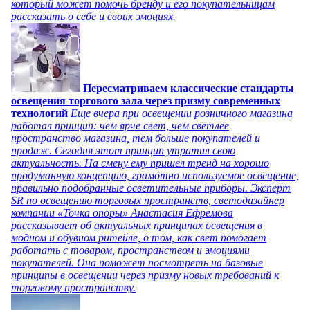
который может помочь бренду и его покупательницам
рассказать о себе и своих эмоциях.
Пересматриваем классические стандарты
освещения торгового зала через призму современных
технологий
Еще вчера при освещении розничного магазина
работал принцип: чем ярче свет, чем светлее
пространство магазина, тем больше покупателей и
продаж. Сегодня этот принцип утратил свою
актуальность. На смену ему пришел тренд на хорошо
продуманную концепцию, грамотно используемое освещение,
правильно подобранные осветительные приборы. Эксперт
SR по освещению торговых пространств, светодизайнер
компании «Точка опоры» Анастасия Ефремова
рассказывает об актуальных принципах освещения в
модном и обувном ритейле, о том, как свет помогает
работать с товаром, пространством и эмоциями
покупателей. Она поможет посмотреть на базовые
принципы в освещении через призму новых требований к
торговому пространству.