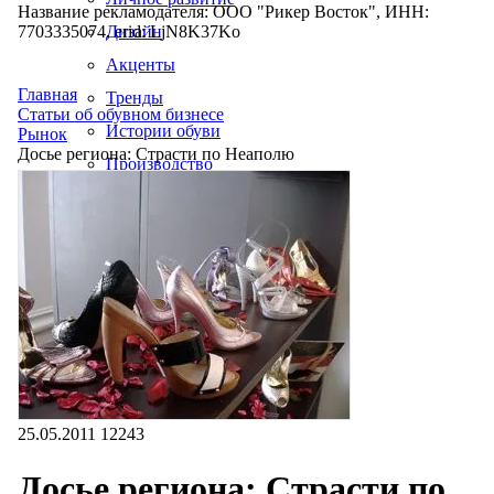
Название рекламодателя: ООО "Рикер Восток", ИНН:
7703335074, erid: LjN8K37Ko
Дизайн
Акценты
Главная
Тренды
Статьи об обувном бизнесе
Истории обуви
Рынок
Досье региона: Страсти по Неаполю
Производство
25.05.2011
12243
Досье региона: Страсти по