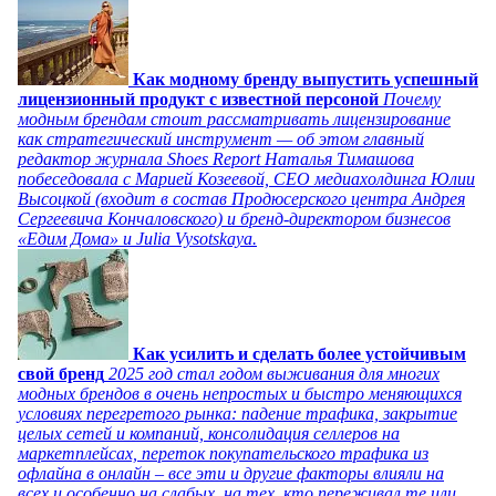
Как модному бренду выпустить успешный
лицензионный продукт с известной персоной
Почему
модным брендам стоит рассматривать лицензирование
как стратегический инструмент — об этом главный
редактор журнала Shoes Report Наталья Тимашова
побеседовала с Марией Козеевой, СЕО медиахолдинга Юлии
Высоцкой (входит в состав Продюсерского центра Андрея
Сергеевича Кончаловского) и бренд-директором бизнесов
«Едим Дома» и Julia Vysotskaya.
Как усилить и сделать более устойчивым
свой бренд
2025 год стал годом выживания для многих
модных брендов в очень непростых и быстро меняющихся
условиях перегретого рынка: падение трафика, закрытие
целых сетей и компаний, консолидация селлеров на
маркетплейсах, переток покупательского трафика из
офлайна в онлайн – все эти и другие факторы влияли на
всех и особенно на слабых, на тех, кто переживал те или