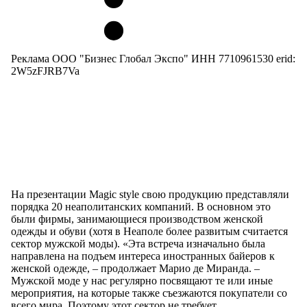
Реклама ООО "Бизнес Глобал Экспо" ИНН 7710961530 erid:
2W5zFJRB7Va
На презентации Magic style свою продукцию представляли
порядка 20 неаполитанских компаний. В основном это
были фирмы, занимающиеся производством женской
одежды и обуви (хотя в Неаполе более развитым считается
сектор мужской моды). «Эта встреча изначально была
направлена на подъем интереса иностранных байеров к
женской одежде, – продолжает Марио де Миранда. –
Мужской моде у нас регулярно посвящают те или иные
мероприятия, на которые также съезжаются покупатели со
всего мира. Поэтому этот сектор не требует