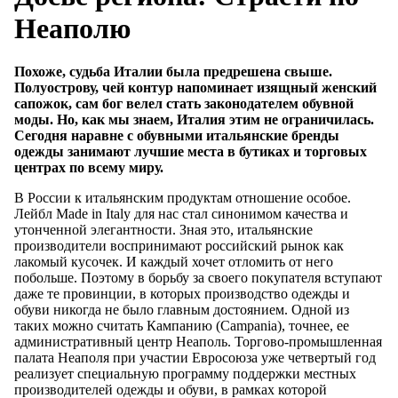
Неаполю
Похоже, судьба Италии была предрешена свыше.
Полуострову, чей контур напоминает изящный женский
сапожок, сам бог велел стать законодателем обувной
моды. Но, как мы знаем, Италия этим не ограничилась.
Сегодня наравне с обувными итальянские бренды
одежды занимают лучшие места в бутиках и торговых
центрах по всему миру.
В России к итальянским продуктам отношение особое.
Лейбл Made in Italy для нас стал синонимом качества и
утонченной элегантности. Зная это, итальянские
производители воспринимают российский рынок как
лакомый кусочек. И каждый хочет отломить от него
побольше. Поэтому в борьбу за своего покупателя вступают
даже те провинции, в которых производство одежды и
обуви никогда не было главным достоянием. Одной из
таких можно считать Кампанию (Campania), точнее, ее
административный центр Неаполь. Торгово-промышленная
палата Неаполя при участии Евросоюза уже четвертый год
реализует специальную программу поддержки местных
производителей одежды и обуви, в рамках которой