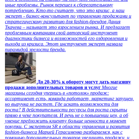
иные проблемы. Рынок перешел к сберегательному
потреблению. Кто-то считает, что это кризис, а наш
эксперт - бизнес-консультант по управлению продажами и
стратегическому развитию для fashion-брендов Дания
Ткачева – называет это взрослением рынка. И предлагает
проблемным компаниям свой авторский инструмент
диагностики бизнеса и возможностей его оздоровления и
выхода из кризиса. Этот инструмент эксперт назвала
пирамидой зрелости бренда.
До 20-30% к обороту могут дать магазину
продажи дополнительных товаров и услуг
Многие
магазины сегодня уперлись в «потолок» продаж:
ассортимент есть, команда работает, маркетинг запущен,
но выручка не растет. Где искать возможности для
роста? В действительности ресурсы для роста скрыты
прямо в чеке покупателя. И речь не о повышении цен, а об
умение предложить клиенту больше ценности в момент
покупки. С экспертом SR в области управления и развития
fashion-бизнеса Марией Герасименко разбираемся, как с
помощью дополнительных товаров увеличить продажи, и