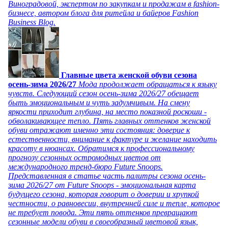
Виноградовой, экспертом по закупкам и продажам в fashion-
бизнесе, автором блога для ритейла и байеров Fashion
Business Blog.
Главные цвета женской обуви сезона
осень-зима 2026/27
Мода продолжает обращаться к языку
чувств. Следующий сезон осень-зима 2026/27 обещает
быть эмоциональным и чуть задумчивым. На смену
яркости приходит глубина, на место показной роскоши -
обволакивающее тепло. Пять главных оттенков женской
обуви отражают именно эти состояния: доверие к
естественности, внимание к фактуре и желание находить
красоту в нюансах. Обратимся к профессиональному
прогнозу сезонных остромодных цветов от
международного тренд-бюро Future Snoops.
Представленная в статье часть палитры сезона осень-
зима 2026/27 от Future Snoops - эмоциональная карта
будущего сезона, которая говорит о доверии и хрупкой
честности, о равновесии, внутренней силе и тепле, которое
не требует повода. Эти пять оттенков превращают
сезонные модели обуви в своеобразный цветовой язык,