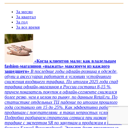
За месяц
За квартал
За год
За все время
«Когда клиентов мало: как владельцам
fashion-магазинов «выжать» максимум из каждого
зашедшего»
В последние годы офлайн-розница в одежде,
обуви и аксессуарах работает в условиях устойчивого
снижения входящего трафика. По итогам 2025 года спад
трафика офлайн-магазинов в России составил 8-15 %,
причем показатель покупок в офлайн-сегменте снижался
более резко, чем в целом по рынку, по данным Retail.ru. По
статистике отдельных ТЦ падение по итогам прошлого
года составило от 15 до 25%. Как эффективно работать
продавцам с покупателями в таких непростых условиях?
Подробно разбираем стратегии сервиса при низком
трафике с экспертом SR по закупкам и продажам в fashion-
бизнесе Еленой Виноградовой. Эксперт дает проверенные