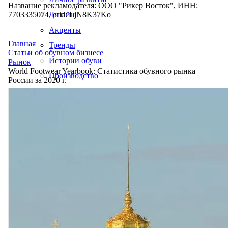
Название рекламодателя: ООО "Рикер Восток", ИНН:
7703335074, erid: LjN8K37Ko
Дизайн
Акценты
Главная
Тренды
Статьи об обувном бизнесе
Истории обуви
Рынок
World Footwear Yearbook: Статистика обувного рынка
Производство
России за 2020 г.