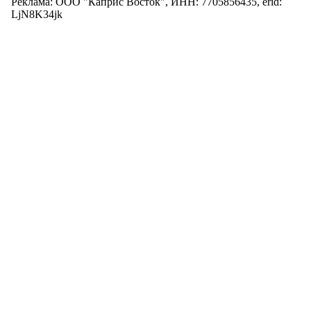
Реклама: ООО "Каприс Восток", ИНН: 7705856435, erid:
LjN8K34jk