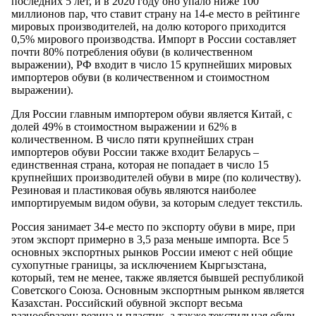
последних 5 лет, и в 2020 году оно упало ниже 100
миллионов пар, что ставит страну на 14-е место в рейтинге
мировых производителей, на долю которого приходится
0,5% мирового производства. Импорт в России составляет
почти 80% потребления обуви (в количественном
выражении), РФ входит в число 15 крупнейших мировых
импортеров обуви (в количественном и стоимостном
выражении).
Для России главным импортером обуви является Китай, с
долей 49% в стоимостном выражении и 62% в
количественном. В число пяти крупнейших стран
импортеров обуви России также входит Беларусь –
единственная страна, которая не попадает в число 15
крупнейших производителей обуви в мире (по количеству).
Резиновая и пластиковая обувь являются наиболее
импортируемым видом обуви, за которым следует текстиль.
Россия занимает 34-е место по экспорту обуви в мире, при
этом экспорт примерно в 3,5 раза меньше импорта. Все 5
основных экспортных рынков России имеют с ней общие
сухопутные границы, за исключением Кыргызстана,
который, тем не менее, также является бывшей республикой
Советского Союза. Основным экспортным рынком является
Казахстан. Российский обувной экспорт весьма
разнообразен: резина и пластик, а также текстильная обувь